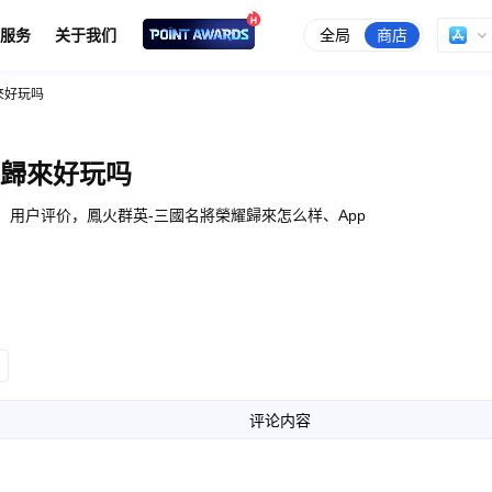
全局
商店
服务
关于我们
來好玩吗
耀歸來好玩吗
」用户评价，鳳火群英-三國名將榮耀歸來怎么样、App
评论内容