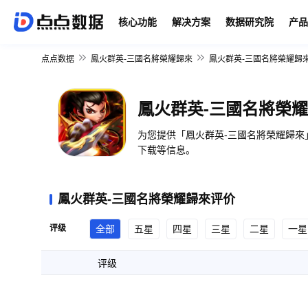
核心功能
解决方案
数据研究院
产品
点点数据
鳳火群英-三國名將榮耀歸來
鳳火群英-三國名將榮耀歸
鳳火群英-三國名將榮
为您提供「鳳火群英-三國名將榮耀歸來
下载等信息。
鳳火群英-三國名將榮耀歸來评价
评级
全部
五星
四星
三星
二星
一星
评级