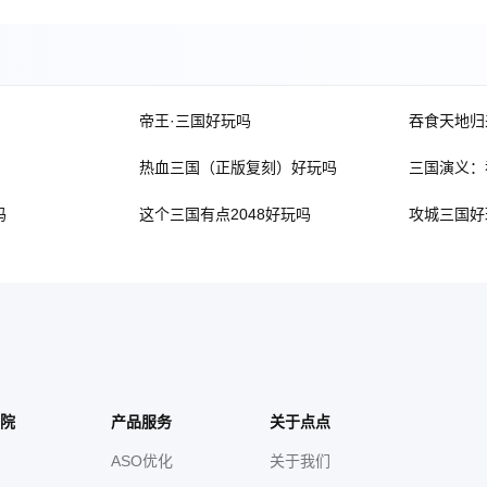
帝王·三国好玩吗
吞食天地归
热血三国（正版复刻）好玩吗
三国演义：
吗
这个三国有点2048好玩吗
攻城三国好
院
产品服务
关于点点
ASO优化
关于我们