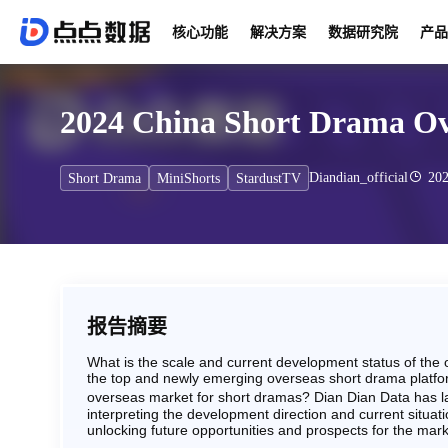
核心功能
解决方案
数据研究院
产品
2024 China Short Drama Ov
Diandian_official
202
Short Drama
MiniShorts
StardustTV
报告摘要
What is the scale and current development status of the
the top and newly emerging overseas short drama platfor
overseas market for short dramas? Dian Dian Data has
interpreting the development direction and current situa
unlocking future opportunities and prospects for the mark