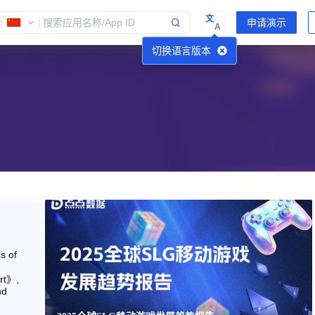
文
A
切换语言版本
s of
rt》,
nd