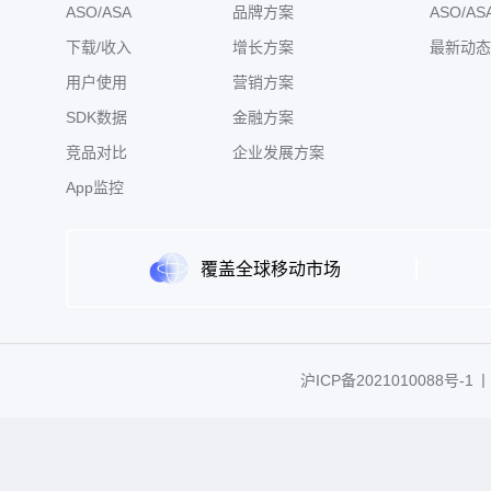
ASO/ASA
品牌方案
ASO/AS
下载/收入
增长方案
最新动态
用户使用
营销方案
SDK数据
金融方案
竞品对比
企业发展方案
App监控
覆盖全球移动市场
沪ICP备2021010088号-1
丨C