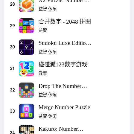
X2 Puzzle: Number
28
Merge 2048
益智
休闲
合并数字 - 2048 拼图
29
益智
Sudoku Luxe Edition
30
经典 数独 益智游戏
益智
休闲
碰碰狐123数字游戏
31
教育
Drop The Number™ :
32
数字投放
益智
休闲
Merge Number Puzzle
33
益智
休闲
Kakuro: Number
34