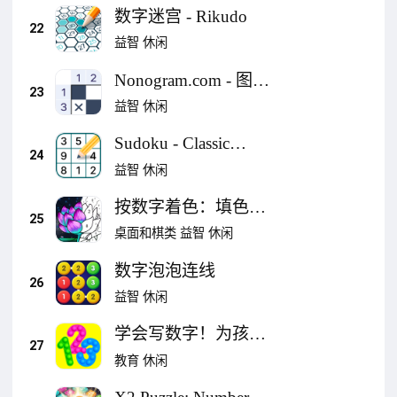
数字迷宫 - Rikudo
22
益智
休闲
Nonogram.com - 图片
23
纵横字谜游戏
益智
休闲
Sudoku - Classic
24
Sudoku Puzzle
益智
休闲
按数字着色：填色游
25
戏
桌面和棋类
益智
休闲
数字泡泡连线
26
益智
休闲
学会写数字！为孩子
27
们计算游戏
教育
休闲