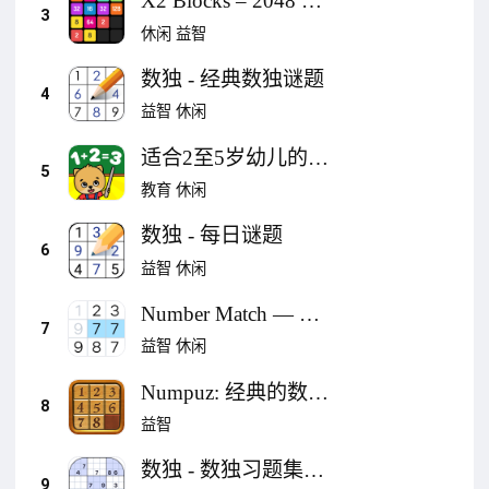
X2 Blocks – 2048 数
3
字游戏 益智游戏
休闲
益智
数独 - 经典数独谜题
4
益智
休闲
适合2至5岁幼儿的儿
5
童数字游戏：通过玩
教育
休闲
耍学习数字、计数和
数独 - 每日谜题
书写
6
益智
休闲
Number Match — 数
7
字谜题游戏
益智
休闲
Numpuz: 经典的数字
8
游戏，益智谜题，挑
益智
战你的最强大脑
数独 - 数独习题集，
9