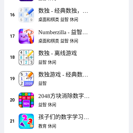
数独 - 经典数独，益
16
智游戏，数字逻辑游
桌面和棋类
益智
休闲
戏
Numberzilla - 益智数
17
学游戏
桌面和棋类
益智
休闲
数独 - 离线游戏
18
益智
休闲
数独游戏 - 经典数独
19
数字游戏 [Sudoku]
益智
2048方块消除数字游
20
戏 - M2 Blocks
益智
休闲
孩子们的数字学习游
21
戏
教育
休闲