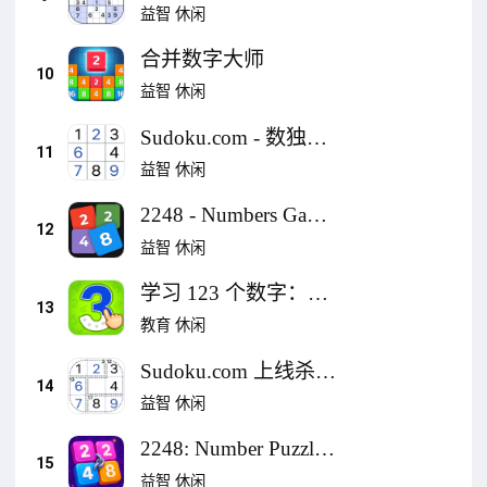
益智游戏，数独闯关
益智
休闲
大挑战
合并数字大师
10
益智
休闲
Sudoku.com - 数独经
11
典拼图游戏
益智
休闲
2248 - Numbers Game
12
2048
益智
休闲
学习 123 个数字：儿
13
童游戏 2-5 岁
教育
休闲
Sudoku.com 上线杀手
14
数独 - 字逻辑谜题
益智
休闲
2248: Number Puzzle
15
2048
益智
休闲