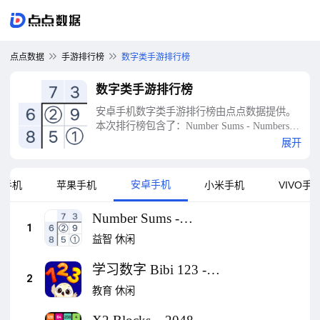
点点数据
手游排行榜
数字类手游排行榜
数字类手游排行榜
安卓手机数字类手游排行榜由点点数据提供。
本次排行榜包含了：Number Sums - Numbers
Game、学习数字 Bibi 123 - 适合0-5岁儿童、
展开
X2 Blocks – 2048 数字游戏 益智游戏、数独 -
经典数独谜题、适合2至5岁幼儿的儿童数字游
戏：通过玩耍学习数字、计数和书写、数独 -
安卓手机
为手机
苹果手机
小米手机
VIVO手
每日谜题、Number Match — 数字谜题游戏、
Numpuz: 经典的数字游戏，益智谜题，挑战你
Number Sums -
的最强大脑、数独 - 数独习题集，益智游戏，
1
Numbers Game
益智
休闲
数独闯关大挑战、合并数字大师等十大数字类
手游排行榜
学习数字 Bibi 123 -
2
适合0-5岁儿童
教育
休闲