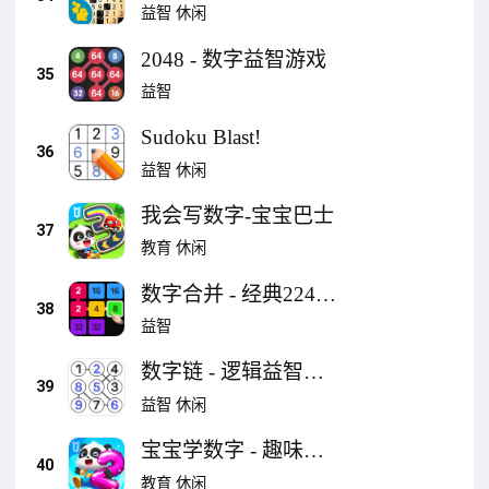
Crossword
益智
休闲
2048 - 数字益智游戏
35
益智
Sudoku Blast!
36
益智
休闲
我会写数字-宝宝巴士
37
教育
休闲
数字合并 - 经典2248
38
益智游戏
益智
数字链 - 逻辑益智游
39
戏
益智
休闲
宝宝学数字 - 趣味数
40
学学习启蒙益智游戏
教育
休闲