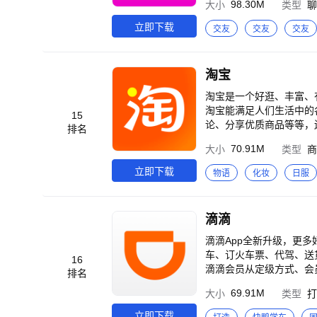
98.30M
大小
类型
聊
心聊天交友。如果遇到骗
性，旨在快速找到合适的
立即下载
交友
交友
交友
你是害羞内向还是开朗奔
侃天侃地，广交四海之内
有很多有意思的功能等你
淘宝
好。欢迎下载体验。
淘宝是一个好逛、丰富、
淘宝能满足人们生活中的
15
论、分享优质商品等等，
排名
丰富的商品： 各种各样
70.91M
大小
类型
商
淘宝上找到同好。 2、
都能在这里找到自己感兴
立即下载
物语
化妆
日服
展示、评论区里真实的买
品。 4、在淘宝上，买到
惠。 同时，成为88VI
滴滴
滴滴App全新升级，更多
车、订火车票、代驾、送
16
滴滴会员从定级方式、会
排名
级周期延长，成长更直观
69.91M
大小
类型
打
验更有保障； 3、更广
期间，还有惊喜会员升级
立即下载