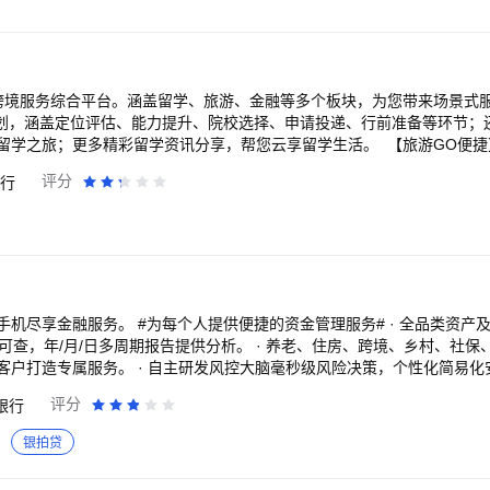
化的财富增值需求，财富管理更便捷。 发现精彩APP所获奖项 : 2023年：国
创新战略联盟技术创新项目一等奖 2022年：荣获IXDC AWARD国际体
太银行数字化创新峰会“移动银行奖”及第三届金融服务创新与客户体验峰会“
银行联盟主办的第六届亚太银行数字化创新博览会“移动银行奖”、“金融科技奖”
 2019年：荣获第十四届 21世纪亚洲金融竞争力评选“2019 年度智慧金
跨境服务综合平台。涵盖留学、旅游、金融等多个板块，为您带来场景式服
规划，涵盖定位评估、能力提升、院校选择、申请投递、行前准备等环节；
留学之旅；更多精彩留学资讯分享，帮您云享留学生活。 【旅游GO便捷
、外币预约、签证等服务；同时，目的地景点、美食资讯一站享有。全面
评分
行
。 【金融GO专业】 整合跨境场景金融服务，涵盖结售汇、外币现钞预
申请、汇率计算器、到价提醒等金融功能；金融问多点，帮您答疑解难；
 【资讯GO丰富】 丰富留学、旅游资讯分享，人气学校信息概览，热门
，中银跨境GO陪您去看看。！
的资金管理服务# · 全品类资产及收益数据展示更
可查，年/月/日多周期报告提供分析。 · 养老、住房、跨境、乡村、社
客户打造专属服务。 · 自主研发风控大脑毫秒级风险决策，个性化简易化
不误。 #为每个人提供丰富的财富信贷方案# ·“新手宝典”“四笔钱”“建行
评分
银行
多种类型的财富产品方案。 ·“龙钱宝”“嗖嗖攒”“轻松还”，多种创新服务
需求。 · 快贷、建信福贷、小微快贷、农户贷款、多种贷款产品实现线上
银拍贷
为每个人提供精彩的便民生活场景# · 电影购票、影视会员、智慧就餐等
使用。 · 话、电、燃、水等民生缴费，社保、医保、公积金等便民服务，