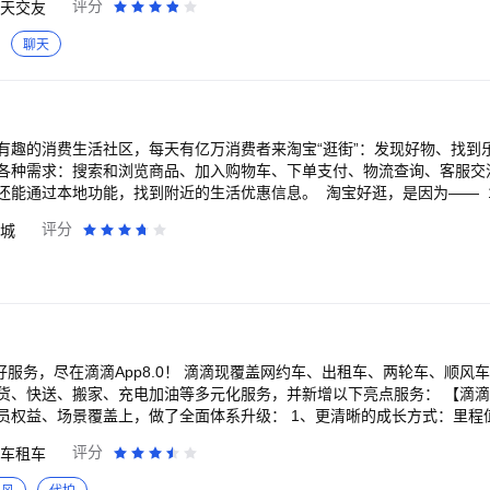
评分
天交友
子可以直接app上投诉曝光。 2、同城聊天：平台根据个人地理位置推荐
心仪对象，让交友高效，让聊天简单。 3、场景丰富：不管你是找对象，
聊天
放，都有适合你的聊天模式。 4、群聊广场：公开透明的聊天场景，大家
好友。 5、动态展示：了解心仪对象的动态，展示自己当前的状态，让交友
来体验，探秘陌聊旨在让广大单身男女轻松脱单，找到自己心仪的对象，
有趣的消费生活社区，每天有亿万消费者来淘宝“逛街”：发现好物、找到
各种需求：搜索和浏览商品、加入购物车、下单支付、物流查询、客服交
还能通过本地功能，找到附近的生活优惠信息。 淘宝好逛，是因为—— 
的优质好物、神奇商品都在淘宝上。 再小的需求，也能在淘宝上被满足；
评分
城
在淘宝上，获得好逛的体验： 淘宝每天都会推荐优质、有趣的商品、服务和
趣的商品，足不出户就能逛到好物。 3、在淘宝上，看到真实的内容： 
家秀，让人买起来更放心。 人们也能在淘宝“逛逛”社区分享自己的购物
优惠的商品： 每年双11、618等大促活动，商家集体打折，人们能在淘
P会员和品牌会员，还能享受更多福利。
好服务，尽在滴滴App8.0！ 滴滴现覆盖网约车、出租车、两轮车、顺风
货、快送、搬家、充电加油等多元化服务，并新增以下亮点服务： 【滴滴会
员权益、场景覆盖上，做了全面体系升级： 1、更清晰的成长方式：里程
、身份更稳定； 2、更丰富的会员权益：新增生日礼、代驾等权益，整体
评分
车租车
泛的场景覆盖：新增顺风车、代驾、香港打车、出国打车等累计，每一次出行
礼等你来领取！打开滴滴App，进入会员中心即可查看和参与。 【海外出