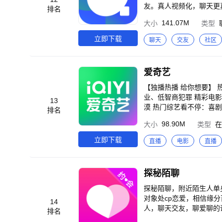
友。真人视频化，聊天更真
排名
动态，发现身边有趣的人
141.07M
大小
类型
兴趣相投的人。 -聊天室
立即下载
聊天
交友
社区
爱奇艺
【独播热播 给你想要】
业、低智商犯罪 精彩电影
13
漠 热门综艺看不停：喜剧
排名
随心刷：云鬓乱、最后一
98.90M
大小
类型
在
换：择日飞升、李熊猫、
味：王羲之 从乌衣巷走
立即下载
直播
电影
直播
1988、生活大爆炸、老友记、真探、哥谭
片、海量高分大片、热剧抢
画、杜比全景声、杜比视
探秘陌聊
特权。 3、身份特权：
友影片、好友免费一起看。 【温馨提示】 如遇到问题，请打开爱奇艺APP-我的-帮助与反馈，点击页面下
探秘陌聊，附近陌生人单
馈】或【在线客服】进行反馈
对象处cp恋爱，相信缘
14
0-923-7171）。
人，聊天交友，聊爱聊的
排名
击聊天，合适就恋爱约会。 软件特色 1、真人认证：不用担心聊天的都是机器人，看到用户带有真人认证