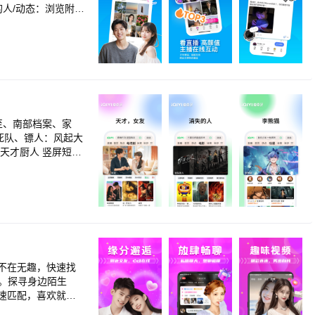
的人/动态：浏览附近
看看附近群组，找到
至、南部档案、家
死队、镖人：风起大
天才厨人 竖屏短剧
珠 动漫番剧随心
南 经典纪录片细品
剧集尽情选：请回答
080P、帧绮映
、预约下载、亲子
级权益红包、赠送好
不在无趣，快速找
om）或客服电话（40
。探寻身边陌生
助！
快速匹配，喜欢就点