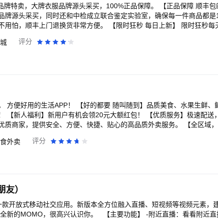
女 《我的山与海》我命由我！谭松韵逆袭改命当霸总 《寻秦记》古天乐林
牌衣服品牌源头采买，100%正品保障。 【正品保障 顺丰包邮】 唯品会与各大
纯爱CP超甜撒糖 《唐宫奇案》新春王炸！白鹿王星越破深宫诡案 《乡村
品牌源头采买，同时还和中检成立联合鉴定实验室，确保每一件商品都是10
情圣3》肖央化身“爱情侦探”反被套路 《周五晚高疯》内娱活人们携“秘密疯
非常方便。 【限时狂秒 每日上新】 限时狂秒每天早十点和晚八点上
酷独家全程回顾 《师兄啊师兄》洪荒最强老六爽赢天道，稳到起飞 《秋
算。 【购物体验 实力保障】 人工客服天天在线，每天9:00~24:
评分
城
恋者的救赎》罪与罚！绝望主妇深陷命案疑云 《非常检控观》炸裂开审！
7天无理由退货，自营商品免费上门收件（自行寄回返10元唯品币）； 还有
暴力美学超爽港片 《剥茧》罗云熙变天才法医破诡案 《反人类暴行》品
谭松韵侯明昊双世宿命奇缘 《山海经密码》以少年之志，破天命之局 《光
用户，新人福利活动仅限受邀用户参加，此活动长期有效，参与路径为APP首
四计》成毅组团反杀到底 《天书黎明》探案小队寻宝藏破诡案 《百炼成神
会时刻倾听您的声音： 官方微博：@唯品会 官方微信：“唯品会” 唯品会客户端：
上》超级甜剧！任嘉伦彭小苒双强追爱 《神墓 年番》以我魔血染青天！少
反馈
湖！龚俊执剑闯关破局 《新闻女王2》重磅回归！佘诗曼黄宗泽新闻职场风
夫妻 《天相》废相少年度化灵煞逆转天命 《灼灼韶华》热依扎、杨祐宁携
 方便好用的生活APP！ 【好的都要 随叫随到】品质美食、水果生鲜、
兄！苟道成圣，稳到飞起 《凡人修仙传》爆款IP！杨洋热血修仙逆天改命
！ 【新人福利】新用户有机会领20元大额红包！ 【优质服务】极速配送
战 《以法之名》年度狠剧！张译扫黑除恶掀司法黑幕 《云深不知梦》大
，提供安全、方便、快捷、贴心的高品质外卖服务。 【全区域，全品类】 网罗周边
门案引连环杀局 国内外大剧热综、扎堆院线影片、二次元热血动漫……看
快餐、简餐、火锅、烧烤、烘焙、汉堡、早餐、下午茶、夜宵、甜点、甜
评分
食外卖
、咖啡、超市购物……各类特价优惠套餐、满减折扣优惠、立减优惠套餐
动，优惠不断； 外卖美食照片点评，吃出乐趣； 用淘宝闪购，一切尽在掌握！还在
，作为国内优质的本地生活服务平台，专注服务本地生活
生活，让生活更美好，更便利。 随着本地生活与新零售由点到面的延伸，物
朋友）
越来越多门店和商圈的接入，未来人在哪里，周围三公里都将成为每个人
10-5757
是一款开放式移动社交应用。新版本全方位融入直播、短视频等视频元素，
个全新的MOMO，很高兴认识你。 【主要功能】 -附近直播：看看附近