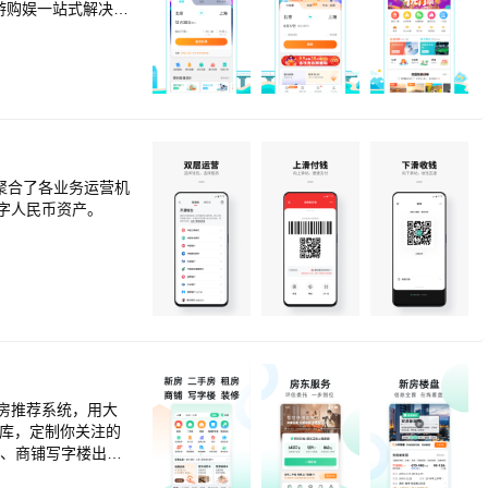
游购娱一站式解决方
80%的低价占比
哪儿网移动客户端
平均水平，总用户
告中，去哪儿旅行
聚合了各业务运营机
字人民币资产。
租房推荐系统，用大
寓、商铺写字楼出租
特色找房：地图搜