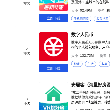
及国外86座城市的在线
排名
案，随时随地搜索和预订
92.49M
大小
类型
机
和全面丰富的旅行产品，
“去哪儿旅行”是中国旅
立即下载
手机测酒精
股票学习
量、以及月度覆盖人数位
客户端总用户下载量居首，
数字人民币
数字人民币App是数字
构的个人钱包服务，用户
2
排名
132.73M
大小
类型
记账
生活
收集
立即下载
安居客（海量好房
*找二手房新房租房，买
数据猜你喜欢的房子 *新房上线VR售
3
房源房价 *地图搜房，
排名
出售 *海量房源：二手房