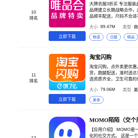
地》杰森·斯坦森硬核救
大牌衣服3折买 专注服装品牌特卖，大
《沧元图 前传》国漫双强
品牌建立长期战略合作，
10
年！乡爱18谁看谁发 《
品顺丰配送，尺码不合适不用怕，顺丰上门退换货
排名
宁卫视春晚》过大年！优
新，精选爆款商品进行官方大额补贴，超低到手价超划
89.47M
大小
类型
商
廷张子枫逆风翻盘 《暗
00贴心在线为你服务； 
《风林火山》群星云集！
邮，全年无限次！ 【新人享豪礼，欢迎体验】 唯品会新人福利活动仅限唯品会平台新人用户参与，新人用户是指未在
立即下载
物语
日服
精品
事》导演新作 《逍遥》
唯品会平台下过有效订单的
年屠神改命 《长安二十
反馈】 如有建议，请随时反馈，唯品
挣脱宿命死劫 《凤凰台
个人中心-唯品客服-APP
淘宝闪购
之谜 《暗河传》热血江
侯明昊卢昱晓演绎宿敌变
淘宝闪购，点外卖更优惠。
兄啊师兄》神仙年番看师
货，跑腿配送，准时送达
11
海》哪吒涅槃重生高燃之
选资质齐全，卫生可靠的优质商家
排名
《藏海传》全员狠人！灭
各类外卖，中餐、西餐、
79.06M
大小
类型
美
果蔬、生鲜、蛋糕、寿司
掌握，尽在淘宝闪购！ 【特色功能】 搜罗附近外卖美食，预约订餐； 及时通知外卖状态，准时送达； 智能筛选排序
立即下载
美食
餐厅，方便点餐； 各种满减打折活
等什么? 马上体验安全优质的本地生活服务吧！ 淘宝闪购
圈，推动行业数字化升级，重新定义城市
MOMO陌陌（交个
流供应链能力的提升以及
【联系我们】 客服热线：10
【应用介绍】 MOMO
化的社交方式。 这是一
12