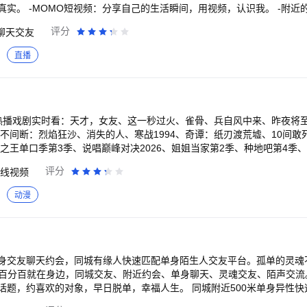
实。 -MOMO短视频：分享自己的生活瞬间，用视频，认识我。 -附近
。 【其他功能】 -点点：成为点赞之交，配对亲密好友。 -附近群组：
评分
聊天交友
：随便聊聊，小房间，大乐趣。 -游戏中心：一起玩游戏，成为新朋友。
直播
 热播戏剧实时看：天才，女友、这一秒过火、雀骨、兵自风中来、昨夜将
不间断：烈焰狂沙、消失的人、寒战1994、奇谭：纸刃渡荒墟、10间敢
之王单口季第3季、说唱巅峰对决2026、姐姐当家第2季、种地吧第4季、
个道士、养敌为患、三尺春、饲妖、当时只道是卿卿、牧野诡事之定魂灵
评分
线视频
航海王、逆天邪神、搜神记、择天记、大主宰年番、鬼灭之刃、名侦探柯
向兰亭、中国通史、与恐龙同行、航拍中国、舌尖上的中国、人间世 海外
动漫
镇、小谢尔顿、太阳的后裔 【VIP会员 尊享特权】 1、内容特权：院线新
先看、热门综艺、付费影片折扣、畅读小说。 2、观影特权：广告特权、1
界、爱奇艺音效、音频模式、专属弹幕、下载加速、并行下载、边下边播
七端全屏通、畅享多会员、尊贵标识、尊享装扮、生日礼包、专属客服、等
方【意见反
身交友聊天约会，同城有缘人快速匹配单身陌生人交友平台。孤单的灵魂
。 若您的问题仍未解决，可进一步反馈至客服邮箱（iqiyikf@qiyi.c
分百分百就在身边，同城交友、附近约会、单身聊天、灵魂交友、陌声交流
 我们在修复bug优化产品的路上从未停歇，您的反馈是对我们改善服务很大的帮
话题，约喜欢的对象，早日脱单，幸福人生。 同城附近500米单身异性
标识即可放