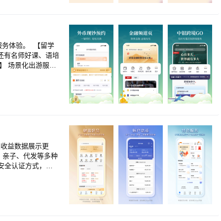
验奖“杰出设计案例”
最佳银行APP体验
2项大奖 2020
融产品奖”
务体验。 【留学
还有名师好课、语培
】 场景化出游服
关注您的出行需
约、跨境汇款、留学
中行全球网点便捷
话题讨论，帮您体验
保、亲子、代发等多种
安全认证方式，严
严选”“财富会员”
满足活钱投资、边花边
测额、选品，一站
丰富生活场景，无论
轻轻松松一站式管