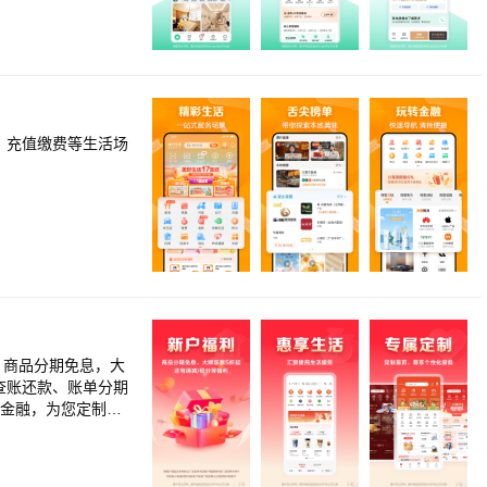
售出租，商务楼办公
东房源房价展示、房
、充值缴费等生活场
礼。商品分期免息，大
查账还款、账单分期
字金融，为您定制】
 【智能生活，为您
。更有智能管家精选
】 攒钱页面提供精