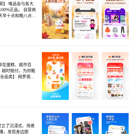
峯续写穿越传奇
爱情18》欢乐过大
0%正品。 自营商
巢”周末出逃 《辽
雪漫过的冬天》赵又
马德钟破解八大悬案
自营商品满88元包
质好剧！《边水往
阴之外》残酷末世少
页。 【意见
3》为爱逆天封神，
年踏破生死寻找身世
云再燃 《入青云》
手逆袭闯商海 《师
鲜花蛋糕、超市百
 《哪吒之魔童闹
，超时赔付，为你甄
女主复仇爽番来袭！
视频，用优酷APP
品、水果、鲜花、
，便捷生活，一手
专属幸福生活圈。
建立了沉浸式、场景
直播，发现身边朋