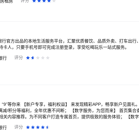
评分
房租房
 *新房折扣：新房团购，免费班车，特惠新盘 *商业地产：商铺写字楼出
贷计算器、房产百科、二手房新房看房笔记 *房东委托：委托卖房、专属房
：靠谱装修公司、省心套餐模式、实用设计方案、灵感美图，海量案例
设银行官方出品的本地生活服务平台，汇聚优质餐饮、品质外卖、打车出行
持卡人，只要手机号即可完成注册登录，享受吃喝玩乐一站式服务。
评分
银行
活，“9”等你来 【新户专享，福利权益】 来发现精彩APP，畅享新户见面
满减/积分等福利，全年优惠不间断； 【数字服务，为您而来】 首页集合
相关内容推荐。为不同客户打造专属首页，提供极致的服务体验； 【数
对资金周转的需求，展示您的分期折扣，贴心推荐更合适您的信贷产品；
评分
银行
款红包、消费金、饭票券、贵宾厅，立减金等多种优惠，全力帮你省省省
，专属IP形象，让科技服务更贴心、更有人情味； 【财富增值，为您精选