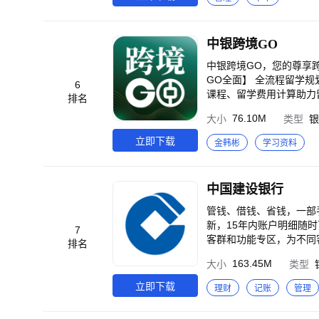
选优质理财、基金、养老金，满足您多元
家互联网数据中心产业技术
2022年：荣获第七届亚
中银跨境GO
奖” 2021年：荣获亚太
年：荣获第四届GXA好体验
中银跨境GO，您的尊享
GO全面】 全流程留学
6
课程、留学费用计算助力
排名
务，为您提供酒店、机票
76.10M
大小
类型
银
求，让出行更便捷、美好
汇款、存款证明、信用卡
立即下载
金韩彬
学习资料
查询，贴心服务在身边。
跨境精彩。 世界那么大
中国建设银行
管钱、借钱、省钱，一部手机尽享金融服务。 #为每个人提供便捷
新，15年内账户明细随时
7
客群和功能专区，为不同
排名
格安全保障和简洁使用体验两
163.45M
大小
类型
“财富百宝箱”，为您提供
攒、还款管理等多样场景
立即下载
理财
记账
管理
式满足不同借钱需求。 #
是否持有建行卡均可体验