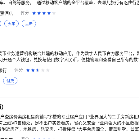
叫车、自驾等服务。 通过移动客户端的全平台覆盖，去哪儿旅行有吃住行
国内外机票、酒店、度假、租车、接送机、火车票和团购等旅行信息。超过
评分
票酒店
帮助旅行者找到性价比高的产品和优质的的信息，聪明地安排旅行。 去
行类较受欢迎的移动应用，目前拥有超过10亿的激活下载量，增速高于行业
火车
点击
居榜首。中国互联网络信息中心发布的中国网民在线旅行预订行为调查报
活跃用户突破3000万大关。
人民币业务运营机构联合共建的移动应用，作为数字人民币官方服务平台，
可开通个人钱包，兑换与使用数字人民币，便捷管理和查看自己所有的数
评分
银行
付费
源）
房产查房价卖房租售商铺写字楼的专业房产应用 *业界强大的二手房新房
楼处，足不出户实景看房，省心又安全 *业内强大的小区数据库，定制你关注的
搜索附近房产，地铁房、轨交房、打折楼盘 *大平台房源全，覆盖别墅、公
、新房、租房、商业地产 *定制房价：小区房价、房价走势、房价评估 *