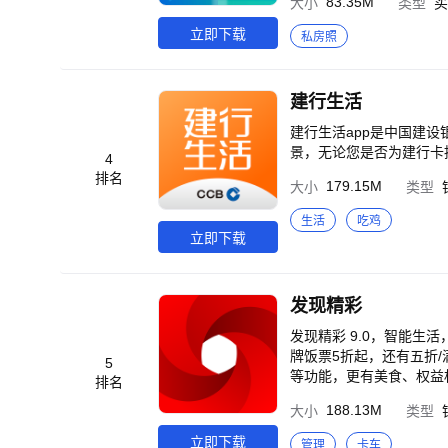
83.35M
大小
类型
买
房、附近找房、轨交淘房
室租赁 *房产工具：房
立即下载
私房照
东房源管理 *装修设计
建行生活
建行生活app是中国建
景，无论您是否为建行卡
4
排名
179.15M
大小
类型
生活
吃鸡
立即下载
发现精彩
发现精彩 9.0，智能生
牌饭票5折起，还有五折/
5
等功能，更有美食、权益
排名
借钱页面聚焦每一位用户
188.13M
大小
类型
打造】 生活页面聚合还
推荐优惠活动、生活服务
立即下载
管理
卡车