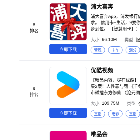
理。 · 任务中心开宝
浦大喜奔
用。
浦大喜奔App，浦发银
求。 信用卡+生活，9
8
步到位。 【智慧用卡】
排名
支付】：支持支付宝、京
66.10M
大小
类型
银
选更适合的分期产品，精
少更花得好。 【主题美学
立即下载
管理
卡车
测分
食、趣游、观影、茶咖优
有，更有积分抵扣当钱花
全】：金融科技护航，致力安全加固，时刻
优酷视频
【官方网站】：https://ccc
【精品内容，尽在优酷】 《九门》张启山吴老狗共赴生死谜局 《一斩苍穹》菜刀砍神带队掀翻腐朽仙界 《悬案》17
集2案！人性罪与罚 《千
9
市碰撞东方修仙 《沧元图
排名
人：风起大漠》吴京领衔
109.75M
大小
类型
局 《光阴之外 年番》光
年有熊》熊强组合超能冒
立即下载
直播
电影
直播
除恶 《黑夜告白》潘粤明
燃视听盛宴 《无限超越班
关爆笑启程 《飞驰人生
唯品会
《正义女神》佘诗曼化身