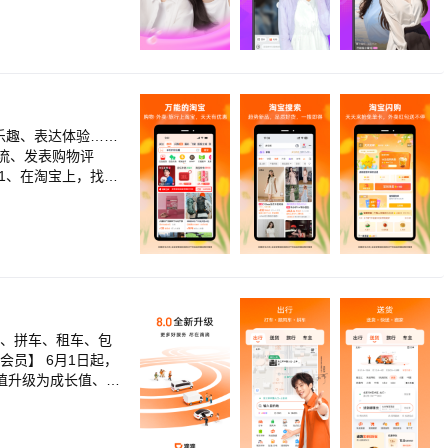
同城附近的单身异
还是拓展交际，不管
畅所欲言，相互了解
更加互动性。 还
展示自己，发现美
乐趣、表达体验……
流、发表购物评
1、在淘宝上，找到
再小的爱好，也能在
优惠信息。 每个人
淘宝直播间里的实物
体验、推荐优质商
宝上获得真正的实
车、拼车、租车、包
员】 6月1日起，
值升级为成长值、定
权益更丰富、会员体
都算数； 6月升级
行】 用户无需下载