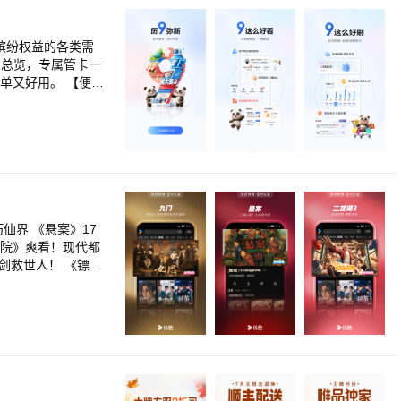
、优惠券好礼即
缤纷权益的各类需
目总览，专属管卡一
单又好用。 【便捷
】：借钱专区为你智
卡消费更高效，花得
【66生活】：美
年热门好物应有尽
刷。 【数字安
学院》爽看！现代都
剑救世人！ 《镖
灵周翊然掀翻野心
大劫 《熊出没·年
新剧！御猫展昭江湖
第三季》赛博水墨炸
弟团欢乐集结趣味闯
大真实奇案改编
冬日之旅 《庇护之