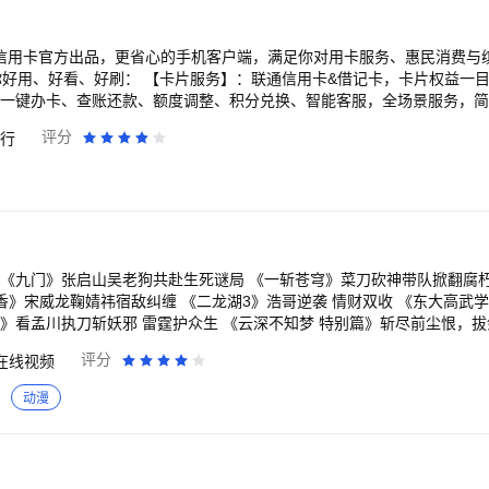
箱月月抽好礼，联合会员多重礼遇优惠，权益中心等级礼遇一键解锁、龙积分
行信用卡官方出品，更省心的手机客户端，满足你对用卡服务、惠民消费与
要你好用、好看、好刷： 【卡片服务】：联通信用卡&借记卡，卡片权益一
：一键办卡、查账还款、额度调整、积分兑换、智能客服，全场景服务，简
东、抖音、美团等多平台一键绑卡，畅享刷卡便利与优惠。 【消费信贷
评分
行
准折扣信息别错过。 【省钱中心】：全局掌握收支与福利优惠，管理刷
】：高萌来袭，“浦浦发发”熊猫IP皮肤随心换，全新视觉呈现一见倾心。 
惠天天有，吃喝玩乐领券买单。 【多元商城】：品质商品免息分期，全
。 【出境嗨购】：一站式境外服务专区，出国礼遇一手抓，无忧用卡安心
专业守护，交易更放心。 欢迎联系我们： 【官方微信】：浦发银行信用卡
.spdb.com.cn/ 【客服电话】：400-820-8788
香》宋威龙鞠婧祎宿敌纠缠 《二龙湖3》浩哥逆袭 情财双收 《东大高武
》看孟川执刀斩妖邪 雷霆护众生 《云深不知梦 特别篇》斩尽前尘恨，拔
武侠巨制 《食神·百厨大战》战火升级！星素换位高燃对决 《翘楚》陈都
评分
在线视频
阴之外年番 狠辣少年末世屠神 《师兄啊师兄》师兄啊师兄最终季 战天道改
险 《这是我的西游2》时代少年团与四位哥哥爆笑整活 《雨霖铃》杨洋
动漫
、王鹤棣联手追凶18年 《月鳞绮纪》群妖剧本杀画皮难画心 《沧元图 
 第四季》王牌IP强势回归！全新升级新戏开场！ 《奔跑吧 第十季》兄
3》沈腾领衔爆笑逆袭！过气车神再战世界巅峰 《重案解密》硬核港剧！8
硬核法官高能过招 《怦然心动20岁：冬季》怦然系列重磅回归，开启浪漫