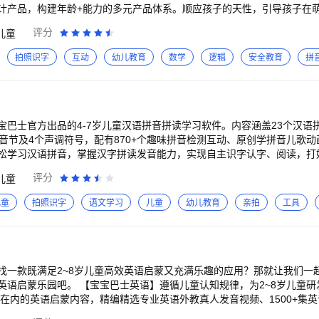
计产品，构建年龄+能力的多元产品体系。顺应孩子的天性，引导孩子在
启蒙内容全覆盖！ -启蒙儿歌- ·经典国学：聆听编成
评分
儿童
学经典，在朗朗上口的旋律记忆古诗词。 ·哄睡儿歌：家长睡前陪孩子听
子感情。 ·欧美童谣：精选欧美童谣！宝宝从小听儿歌磨耳朵，培养语感，
拍照识字
互动
幼儿教育
数学
逻辑
安全教育
拼
奇奇妙妙一起唱唱跳跳，尽情舞蹈，启发音乐天赋。 还有美食之歌、幼儿园安全
紫色树，开紫花，紫花开了结紫瓜，紫瓜里头白芝麻！猜猜这是什么蔬菜
秋节、春节等传统节日习俗，学习制作不同节日的特色美食。 ·激发脑力
太阳转？边看动画边思考，爱上动脑。 ·培养动手力：跟着动画DIY太空
宝巴士官方出品的4-7岁儿童汉语拼音拼读学习软件。内容涵盖23个汉语
……宝宝边看边记，轻松
读音节及4个声调符号，配有870+个趣味拼音检测互动、原创学拼音儿歌
松学习汉语拼音，掌握汉字拼读发音能力，实现自主识字认字、阅读，打
会懂礼貌，借东西要说谢谢！懂得讲卫生，吃糖要刷牙，饭前要洗手。 ·奇
评分
儿童
雪地救援、铁轨救援，还能救助外星人。 ·安全手册：大灰狼叔叔拿着糖
小学一年级语文基础； ②“拼读识字”助力儿童攻破发音、双拼、三拼拼
音乐剧中潜移默化地养成日常好
③“拼音阅读”包含丰富的启蒙故事绘本，覆盖1000+个汉字拼读，助力
儿童
拍照识字
语文学习
儿童
幼儿教育
亲拍
工具
驾驶火车等互动，从而认识海陆空交通工具。 ·宝宝居家安全：体验9大
拼读、书写等能力，满足不同类型的拼音学习需求，帮助幼儿更好地理解
能吃等安全知识。 ·宝宝梦想职业：模拟扮演警察、消防员、大厨等职业
更新拼音故事绘本。以趣味学拼音互动、拼音启蒙儿歌动画和有声绘本读
认字基础。 （4）语音跟读，AI纠音 真人发音示范，让儿童听到准
找一款既满足2~8岁儿童高效英语启蒙又充满乐趣的应用？那就让我们一
用内自动续费。若想要取消自动续费订阅功能，可在【打开应用】-【离线
，并智能检测儿童的拼音跟读情况，及时打分反馈，帮助儿童纠正发音错
童认知规律，为2~8岁儿童研发涵盖26个英文字
下方的“自动续费管理”取消；若对自动续费业务或者退款有疑问，您可以
-4个拼音字母后，通过穿
词在内的英语启蒙内容，精编精选专业英语外教真人发音视频、1500+集
观看】-【家长中心】-【帮助与反馈】。 宝宝巴士（BabyBus）是专注打造儿
童掌握拼读技巧，提升拼读能力，全面检验拼音学习效果。此外，更有新
引导儿童主动开口说4000+次，参与英语互动3000+次，旨在轻松高