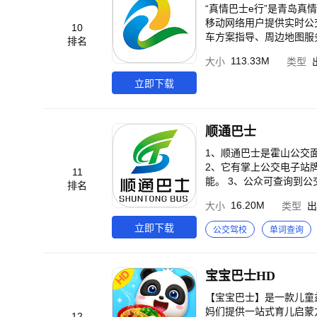
适，孩子更喜欢。 2、超
画，参与听音戳气球等汉字
“真情巴士e行”是青岛
多，奖励金兑好礼，商城
读】在绘本阅读结束后，
移动网络用户提供实时公
10
全球6亿家庭用户的认可与信赖。 宝宝巴士（BabyBus）是专注打造儿童启蒙数字产品
阅读宝宝巴士成语绘本，
车方案指导、周边地图服
排名
乐启蒙”的理念，用奇妙
助宝宝养成正直勇敢、坚
并且可以获取便捷、少换
为特征的海量数字启蒙内容，让孩子趣味认
113.33M
大小
类型
到事情要动脑思考，懂得
巴士公交车辆各种静态、
验，我们在会员订阅中增
提前做好准备，不断练习
立即下载
续费业务或者退款有疑问
分辨力，懂得判断事物的真假。 【宝宝巴士SVIP权益介绍】 1、超省事： ①一次解锁6大
【联系我们】 微博：@宝宝巴士 
维、ABC、科学、拼音系
普动画、古诗、绘本、手工
顺通巴士
00+款产品，7大成长领
省心： 宝宝巴士深耕儿童启蒙领域1
1、顺通巴士是霍山公交
儿童启蒙数字产品的原创
2、它有掌上公交电子站
11
故事）、好看（儿歌动画
能。 3、公众可查询到
排名
【自动续费】 为了给用
时随地能获知霍山公交各
自行选择是否开通应用内
16.20M
大小
类型
出
【打开应用】-【家长中心】-【帮助中心】。 【联系我们】 微博：@宝宝巴士
立即下载
公交驾校
单词查询
cn@babybus.com
宝宝巴士HD
【宝宝巴士】是一款儿童
妈们提供一站式育儿启蒙方案。全球8亿家庭
12