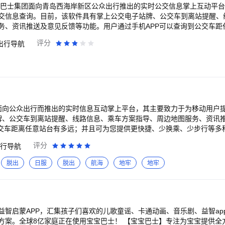
省钱： ①1个SVIP，通用宝宝巴士旗下200+款产品，7大成长领域全面覆
互动，帮助宝宝从认、读、练3大方面牢记396个汉字的发音与含义等。 
真情巴士集团面向青岛西海岸新区公众出行推出的实时公交信息掌上互动平
好物优惠购，更有不定时福利发放。 3、超省心： 宝宝巴士深耕儿童启蒙
设置趣味问答题，引导宝宝回忆刚阅读完的绘本内容，开口回答问题，锻炼语
交信息查询。目前，该软件具有掌上公交电子站牌、公交车到离站提醒、
的原创品牌。宝宝巴士秉承“快
增长智慧、培养优良品格 ++《积少成多》《笨鸟先飞》《初生牛犊不怕
务、资讯推送及意见反馈等功能。用户通过手机APP可以查询到公交车距
有趣的方式，为儿童量身定制以“好听（国学故事）、好看（儿歌动画）、好
持不懈等优良品格。 ++《守株待兔》《郑人买履》《盲人摸象》等绘本
乘、少步行等多种交通方案；同时，用户通过“真情巴士e行”手机APP能
知、感受“真、善、美”。 【自动续费】 为了给用户提供更优质的产品体
评分
出行导航
灵活变通的道理。 ++《一箭双雕》《百发百中》《妙笔生花》等绘本故
动态营运信息，实现青岛真情巴士与你零距离互动！
加了应用内自动续费服务，家长们在支付时可自行选择是否开通应用内自
才能事半功倍。 ++《狐假虎威》《拔苗助长》《画饼充饥》等绘本故事
，您可以直接咨询应用内客服，客服联系方式【打开应用】-【家长中心】
全科内容：汉字、阅读、思
官网：http://www.babybus.com 邮箱：cn@babybus.com
统启蒙； ②遵循儿童认知规律，围绕“认-学-用”科学设计学习步骤，促进
实验等多形式激发儿童兴趣，拓展认知面。 2、超省钱： ①1个SVIP，
域全面覆盖； ②福利优惠多：奖励金兑好礼，商城好物优惠购，更有不定时
0余年，获得全球6亿家庭用户的认可与信赖。 宝宝巴士（BabyBus）是专注打造
面向公众出行而推出的实时信息互动掌上平台，其主要致力于为移动用户
品牌。宝宝巴士秉承“快乐启蒙”的理念，用奇妙有趣的方式，为儿童量身
牌、公交车到离站提醒、线路信息、乘车方案指导、周边地图服务、资讯
）、好玩（互动APP）”为特征的海量数字启蒙内容，让孩子趣味认知、感
公交车距离任意站台有多远；并且可为您提供更快捷、少换乘、少步行等多
户提供更优质的产品体验，我们在会员订阅中增加了应用内自动续费服务
种静动态营运信息，实现霍山公交与你零距离！
自动续费。若对自动续费业务或者退款有疑问，您可以直接咨询应用内客
评分
行导航
 官网：http://www.babybus.com 邮箱：
脱出
日服
脱出
航海
地牢
地牢
益智启蒙APP，汇集孩子们喜欢的儿歌童谣、卡通动画、音乐剧、益智ap
正在使用宝宝巴士！ 【宝宝巴士】专注为宝宝提供全方位的启蒙产品！根