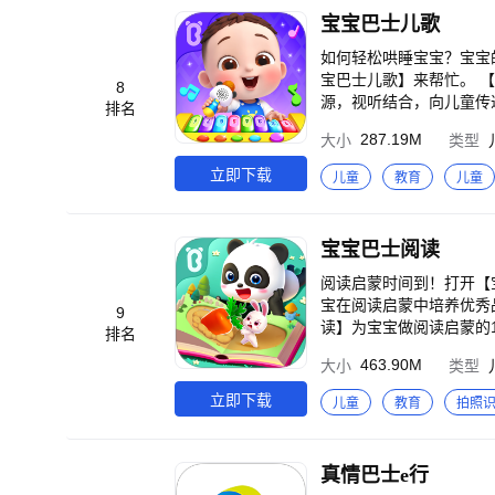
3、多样启蒙主题，助力
宝宝巴士儿歌
识！ 启蒙类：拼音汉字
职业，百科科普认知动植物，听儿歌认交
如何轻松哄睡宝宝？宝宝
宝幼儿园，宝宝出行安全
宝巴士儿歌】来帮忙。 【宝宝巴士儿歌】精编精选包含4千多首启蒙儿歌、8千多集益智动画在内的数万个优质启蒙资
8
妙汉字，汽车总动员，宝
源，视听结合，向儿童传递海量启蒙知识，家长
排名
恐龙王国，鲨鱼找朋友，
质的亲子动画片推荐？ 
287.19M
大小
类型
唐猫猫，星空大冒险，寓
宝宝点播动画片，即可和他们一起探索世界，
百家姓儿歌 【宝宝巴士大全】，助力家长轻松育儿，陪伴宝宝快乐成长！ 宝宝巴士（BabyBus）是专注打造儿童启蒙
儿歌收录《哄睡儿歌》《
立即下载
儿童
教育
儿童
数字产品的原创品牌。宝
柔的晚安儿歌，呼呼入睡。 Q3：怎样巧妙地向宝宝传递安全知识？ 答：宝宝巴士原创《安全警长啦咘啦
好看（儿歌动画）、好玩（互
画片，通过趣味情景演绎，
微博：@宝宝巴士 官网：http:
儿歌还能培养宝宝的语言
宝宝巴士阅读
陪宝宝看趣味3D动画，听经典儿歌磨耳
答：宝宝巴士儿歌精选上
阅读启蒙时间到！打开【
宝听国学启蒙儿歌，爱上国学、记牢古诗词。 Q6：APP中有哪
宝在阅读启蒙中培养优秀品格、认
9
置“观看时长”及“禁止观
读】为宝宝做阅读启蒙的1
排名
科学护眼。 Q7：如何快速找到宝宝喜爱的儿歌动画？ 答：宝宝巴士儿歌将海量儿歌动画等启蒙资源按年龄分类，可
义，帮助宝宝理解成语内涵
463.90M
大小
类型
一键直达不同年龄层对应的
6个重点汉字 ⑤设置阅
宝宝巴士儿歌动画推荐】
情有趣、画风Q萌，激发
立即下载
儿童
教育
拍照
界》《美食总动员》《安
炼表达力 ⑩支持家长设置阅读时长，科学保护宝宝眼
上幼儿园》《宝宝巴士玩
事绘本、99本成语绘本，轻松培养宝宝的阅读好习惯！
【宝宝巴士SVIP权益介绍
升表达力、拓展识字量 
真情巴士e行
盖经典儿歌、安全动画、
绘本还将常用汉字着重标