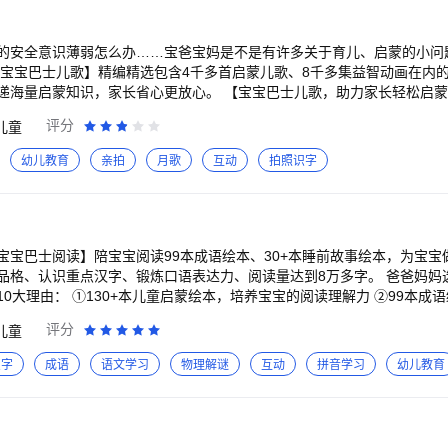
成长 宝宝巴士大全设计丰富启蒙主题，内容贴合儿童生活场景，更有利于
启蒙，音乐绘画启蒙，听儿歌磨耳朵，社交能力培养，好习惯养成等。 认
通工具，看动画了解安全常识等。 【宝宝巴士大全】热门内容 *益智APP：宝
的安全意识薄弱怎么办……宝爸宝妈是不是有许多关于育儿、启蒙的小问
，宝宝巴士故事，宝宝爱水果蔬菜，宝宝爱跑步，宝宝小厨房 *热门动画
宝绘画启蒙，蜜蜜一家，宝宝安全好习惯 *儿歌精选：汽车家族音乐剧，
省心更放心。 【宝宝巴士儿歌，助力家长轻松启蒙】 Q1：有哪些优
勇敢小火车，冬季运动会 *启蒙故事：猴子警长探案记，斑点龙的蛋糕店
答：宝宝巴士儿歌上线《依娜和恰恰》等全新亲子动画，为孩子带来持续
评分
儿童
言故事 *经典国学：唐诗联唱，三字经新唱，声律启蒙，静夜思，春晓，
养成生活好习惯等。 Q2：宝宝晚上不愿意睡觉怎么办？ 答：宝宝巴士
经典钢琴曲》等海量哄睡儿歌专辑。爸爸妈妈一键播放宝宝巴士晚安儿歌
幼儿教育
亲拍
月歌
互动
拍照识字
宝巴士秉承“快乐启蒙”的理念，用奇妙有趣的方式，为儿童量身定制以“
哆》系列动
动APP）”为特征的海量数字启蒙内容，让孩子趣味认知、感受“真、善、美”。
为宝宝深入科普交通安全、消防安全、饮食安全等安全知识，守护宝宝安全成长
//www.babybus.com 邮箱：cn@babybus.com
表达力？ 答：宝宝巴士儿歌精选经典儿歌，搭配3D画面，打造专辑《宝宝
朵，助于培养宝宝的语言表达力。 Q5：宝宝对国学古诗不感兴趣怎么办？
百首国学启蒙古诗词，将古诗词编写成旋律朗朗上口、易于识记的《奇妙
宝宝巴士阅读】陪宝宝阅读99本成语绘本、30+本睡前故事绘本，为宝宝
些作息管控及护眼功能？ 答：宝宝巴士儿歌支持家长设
识重点汉字、锻炼口语表达力、阅读量达到8万多字。 爸爸妈妈选择【宝宝巴士阅
看时间”，合理管控宝宝作息；更有“护眼提示”功能，提醒宝宝注意观看距
0大理由： ①130+本儿童启蒙绘本，培养宝宝的阅读理解力 ②99本成
 ③宝宝读完130+本启蒙绘本，阅读量将达到8万多字 ④打造汉字启蒙馆
评分
儿童
内容界面。家长还可查看记录观看内容、观看时长的“成长报告”，秒懂宝宝喜
读计划，帮助宝宝养成每日阅读好习惯 ⑥打造科学阅读流程，引导宝宝自主
 《依娜和恰恰》《经典儿歌100首》《流行童谣》《疯狂怪兽车》《蜜蜜
宝宝阅读兴趣 ⑧支持宝宝自由创作绘本故事，开拓想象力 ⑨引导宝宝开
识字
成语
语文学习
物理解谜
互动
拼音学习
幼儿教育
全警长啦咘啦哆》《颜色变变变》《职业启蒙音乐剧》《奇妙古诗词》《
睛 打开【宝宝巴士阅读】为宝宝做阅读启蒙，陪宝宝阅读睡前故
具》《生活好习惯》《交通工具真有趣》《汽车家族》《快乐唱古诗》《
 【畅读130+本儿童启蒙绘本】 1、阅读宝宝巴士启蒙绘本，提
】 1、超省事： ①畅享0-8岁全部启蒙资源，解锁24000+优质内容，好
++睡前故事绘本以及99本成语绘本共包含8万多个汉字，助力宝宝在阅读
睡前故事、国学启蒙等热门成长主题； ③智能分龄设计，根据年龄精准
出，利于宝宝在阅读启蒙中认识常用汉字。 ++打造“汉字馆”，引导宝宝