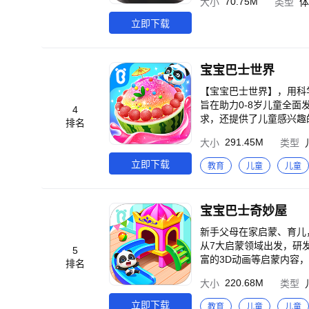
70.75M
大小
类型
体
打造儿童启蒙数字产品的
危险的越野道路上驾驶一
画）、好玩（互动APP）”为特征的海量数
你新的乐趣，完美的驾驶
立即下载
abybus.com 邮箱：cn@b
玩家的实际操作水平,在陡
多任务,只有通过丰富的关
果，让您的视觉体验更愉
宝宝巴士世界
【宝宝巴士世界】，用科学启蒙未来，陪伴认知世界。 
旨在助力0-8岁儿童全
4
求，还提供了儿童感兴趣
排名
验。 【宝宝巴士世界·全方位助力启蒙】 ++生活百科——安全科普、职业启蒙，全都有 围绕安全科普主题，推出《消
291.45M
大小
类型
防安全》《救护手册》《
宝安全。打造《职业梦工厂》
立即下载
教育
儿童
儿童
动物探秘、数字认知，真
动，方便儿童近距离观察
于儿童掌握数字书写，趣味认识数字。 ++艺术启蒙——色彩感知、绘画创造
宝宝巴士奇妙屋
《动物拼贴》《涂色画本
宠物城堡》《时尚设计师》互动中
新手父母在家启蒙、育儿，快带
经典古诗，轻松记 宝宝
从7大启蒙领域出发，研发
5
画，帮助儿童养成好习惯
富的3D动画等启蒙内容，为宝
排名
儿歌学说话，牢记经典古诗。 ++快乐求知——拼音汉字阅读ABC，全包罗 涵盖《宝宝巴士拼音
梦幻的水母竟然有剧毒？
220.68M
大小
类型
《宝宝巴士ABC》等启
陪你一起找答案吧！ 在【宝宝巴士奇妙屋】，熊猫奇奇将陪伴宝宝畅玩3D益智互动，探索身边的一切：以罕见视野认
《思维启蒙》互动，引导儿童玩互动练思维，轻
识海陆空动物，以角色扮演形式
立即下载
教育
儿童
儿童