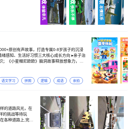
000+原创有声故事，打造专属0-8岁孩子的沉浸
识；《小星帽尼欧欧》脑洞故事释放想象力，潜
治愈，陪伴宝宝安稳入睡，温柔守护幼儿成长。
动画《安全警长啦咘啦哆》：全球播放量近400亿
。 ▸专业教研团队联合打造：覆盖拼音识字、
语文学习
拼图
逻辑
成语
亲拍
 7岁+·思维塑造与品格提
千好奇心；设置阶梯式运算练习，助力孩子吃透加
声故事库：爆款侦探推理故事持续更新，跟随猴
益智启蒙内容，兼顾趣味
一样的道路风光，在
能分龄设计，根据年龄精准推荐内容，内容更合
样的挑战等待玩
音； ②囊括7大成长领域，动画、古诗、绘本、手
在各种道路上,完成
BabyBus）是专注
驾驶专家，在美丽而