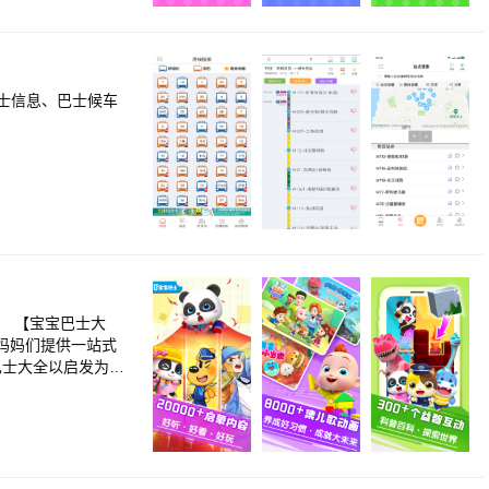
数学逻辑》《逛超
血拳击、激情投篮、
蒙入门课》《认知
糖浆，制作缤纷雪
设计，根据年龄精准
，7大成长领域全面覆
士信息、巴士候车
巴士深耕儿童启蒙领
准备好了吗？测量体
费业务或者退款有
都会。 ++趣
个脑力关卡，灵活解
式，为儿童量身定制
子趣味认知、感受
，上下里外都要仔细
接咨询应用内客
救人的海豚》《长
星号》《隆重的春
士大
妈妈们提供一站式
P）”为特征的海量
物哼唱儿歌，讲童话
动续费业务或者退
篮球。变身小画家，
：
言表达，手指点点画
培养安全意识等。