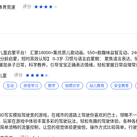
评分
体育竞速
童启蒙平台！ 汇聚18000+集优质儿歌动画、550+款趣味益智互动、24
展现亲子日常，科学教养，引导宝宝正确表达情绪，轻松掌握日常自理常
行为习惯。 ▸哄睡叫早儿歌：将卫生习惯、安全常识融入轻快旋律，舒缓
评分
儿童
关键期： 主攻入学预备知识、儿童自我保护两大刚需内容 ▸白玉兰奖爆款
拆解各类安全隐患，教会孩子：真正的勇敢，不是挑战危险，而是保护自己
互动
拼音学习
数学
拍照识字
幼儿教育
安全教育
英语启蒙，把枯燥知识点转化为趣味互动，激发孩子主动学习的兴趣，平稳衔接未来学习。
理、抗压抗挫、传统文化素养 ▸趣味脑力锻炼：打造互动科普解答孩子万
；海量古诗国学专辑，带领孩子背诵唐诗宋词，提升国学素养。 ▸原创有
理，锻炼思辨力；丰富成长故事引导孩子学会直面难题，培养抗压抗挫的良好心态。 海量
P权益介绍】 1、超省事： ①畅享0-8岁全部启蒙资源，解锁45000+优质内
3D写实模拟驾驶类的游戏，在城市的道路上驾驶你喜欢的巴士，领略不
②覆盖经典儿歌、安全动画、睡前故事、国学启蒙等热门成长主题； ③智
，玩家在游戏中体验丰富多彩的驾驶玩法，轻松有趣的驾驶体验，各种各
超省钱： ①一次解锁6大教育型内容：汉字、阅读、数学、英语、科学、拼
,简单流畅的流量控制，让您的视觉体验更愉悦，操作方式比较简单，行驶
、超省心： 宝宝巴士深耕儿童启蒙领域15年，获得全球8亿家庭用户的认可与信赖。 宝宝巴士（
特色： 1,许多任务或挑战的设计趣味十足，成为一名长途公交司机和汽车