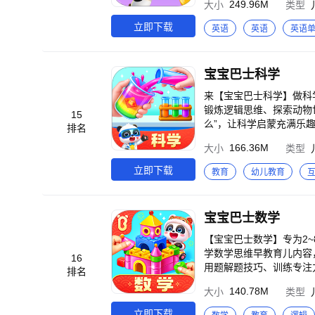
童启蒙数字产品的原创品
249.96M
大小
类型
点”模块，针对学拼音中
口语、提升英语语感、磨炼纯正英语发音
童量身定制以“好听（国
攻克学拼音重难点。 （6）多种教具，辅助学习 【宝宝巴士拼音】打造“线上拼读机”，以标准发音智能辅助儿童学习拼
课程，助力儿童英语水平
立即下载
英语
英语
英语
音拼读，减轻家长课后辅
【规范表达】【流利对话
小衔接及一年级识字、阅读、小学语文学习做好准备。
现流畅阅读与自信对话。 2.自然拼读启蒙，点亮儿童英语学习兴趣 打造26个英文字母、150+个关联英语单词在内的
度、学习环节和使用时长
“自然拼读”英语启蒙岛
宝宝巴士科学
童学习档案，方便两个儿童同时学拼音，分档管
的外形、发音及书写顺序的深刻认知。 3.引导儿童开口4000+次，锻炼语言
汉字】识字认字，【宝宝
节，融合标准英语发音示
来【宝宝巴士科学】做科
为什么，【宝宝巴士阅读】养成阅读习
力。 4.真人英语口语启蒙，成就儿童地道英语发音 持有TEFL国际证书的专业英文外教团队加持，真人演示英语单词
锻炼逻辑思维、探索动物
15
事： ①畅享0-8岁全部
发音，方便儿童在观看英
么”，让科学启蒙充满乐趣！ 【宝宝巴士科学】涵盖60+个儿童百科趣味科学实验、120+个儿童百科科
排名
国学启蒙等热门成长主题
生活场景浸入式学习英语，
答“十万个为什么”、20
次解锁6大教育型内容：
166.36M
大小
类型
常用英语单词与短语，实现英文知识向生活的迁移应用
学】让儿童秒懂少儿百科
等多形式拓展认知面。 3
+本英语启蒙绘本故事，
门。 【宝宝巴士科学】核心内容： （1）动手实验，激发探索欲 设计60+个趣味科学实验，每个实验都围绕儿童百科
立即下载
教育
幼儿教育
士（BabyBus）是专
练，深化英语语感培养，同时提升英文词汇储备。 【产品亮
核心知识点展开，从物理
童量身定制以“好听（国
调动儿童多感官参与英文
科学的梦想，锻炼百科知
便于儿童联想记忆英文单
科问答，满足好奇心 贯
宝宝巴士数学
固所学内容与薄弱点。 •
么百科知识。通过“提问
源，满足宝宝的英语启蒙
辑思维，解答对于世界的
【宝宝巴士数学】专为2
儿童每日成长可见。 •
蒙的基础上，系统培养儿
学数学思维早教育儿内容
16
•英语学习单元测试巩固
习奠定坚实基础。 （4
用题解题技巧、训练专注力与
排名
弱点。 •科学护眼管理
科普纪录片，以及趣味百
据2~8岁儿童的智力发展规
育儿。 从【宝宝巴士英语】学习少儿英语开始，到【宝宝巴士汉字】识字认字，【宝宝巴士拼音】掌握拼音拼读，
140.78M
大小
类型
世界、亲近科学，牢记儿童百科知识点。 【宝宝巴士科学】产品亮点： 
练及逻辑思维启蒙知识点，
【宝宝巴士数学】锻炼思
学、物质科学、技术与工
0道练习巩固应用题。 
立即下载