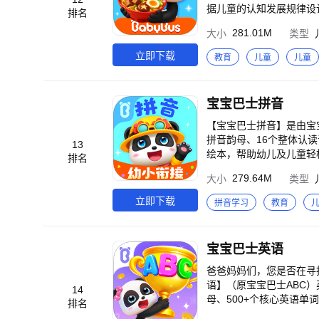
据儿童的认知发展规律设
排名
乐剧、益智互动等内容中收获知识、锻炼技能！ 四大主题，儿童
281.01M
大小
类型
儿歌的古诗、三字经等国
宝宝甜甜入睡，能增进亲
立即下载
教育
儿童
儿童
律动儿歌：宝宝伴随律动旋律，和
歌……谜语王国历险记：
答案吧！ -益智动画- ·艺术启蒙：通过有趣的艺术启蒙动画，感知艺术，认识缤纷色彩，还能跟随动画绘画涂鸦。 ·节
宝宝巴士拼音
日认知：了解端午节、中
么？向日葵为什么会跟着
【宝宝巴士拼音】是由宝
西瓜！用玩具上演海上历险记。 还有勇敢小火车、鲨鱼警长、宝宝巴士美食屋、动物总动员
拼音韵母、16个整体认
13
解锁奇妙小知识！ -启智音乐剧- ·百科认知：观赏百科启蒙音乐剧，认识大小、高矮、颜色和时间等，掌握百科小知
绘本，帮助幼儿及儿童轻
排名
识。 ·好习惯养成：学
基础。 【宝宝巴士拼音】-幼儿学拼音发音拼读亮点 （1）分阶学习，稳步启蒙 ①“拼音基础”含100+节拼音课，让儿童
279.64M
大小
类型
援队，变身小英雄！参与
会认会读会写拼音，筑牢
吃吗？突发地震啦！该怎么办呢？ 还有美食总动员、宝宝爱运动、奇妙小医生……在
掌握拼音发音拼读能力； 
立即下载
拼音学习
教育
习惯！ -益智互动- ·宝宝游乐园：开动酷炫卡丁车，来场速度大比拼；挑战欢乐打地鼠，锻炼反应力。 ·宝宝交通工具
本。 （2）6大环节，轻松学拼音 【宝宝巴士拼音】通过认、读、调、练、拼、写6个学拼音环节，全方位提升幼儿及
书：宝宝通过操纵飞机、
儿童的拼音认知、发音、
有电不能碰、食物吹凉才
音知识。 （3）趣味互动，激发认读兴趣 【宝宝巴士拼音】打造870+个益智拼音互动环节、51集原创学拼音动画和15
宝宝巴士英语
常，圆角色扮演梦。 还有宝宝小画板、宝宝环保手工、宝宝时尚设计师……体验益智互动，培养创造力，挖掘艺术潜
首拼音启蒙儿歌，并不断
能！ 【自动续费】 为了给用户提供更优质的产品体验，我们在会员订阅中增加了应用内自动续费服务，家长们在支付
发音点读、拼读、看拼音写词语的兴趣，打好识字
爸爸妈妈们，您是否在寻
时可自行选择是否开通应
确的汉语拼音发音与拼读
语】（原宝宝巴士ABC）英语启蒙乐园吧。 【宝宝巴士英语】遵循儿
14
心】-【加入会员】页面
音发音技巧，自信开口读拼音。 （5）专项练习，击破重难点 【宝宝巴士拼音】在儿童学习3
母、500+个核心英语单
排名
服，客服联系方式【打开应用】-【离线
插拼音强化测试，帮助儿
故事等英语启蒙学习资源，