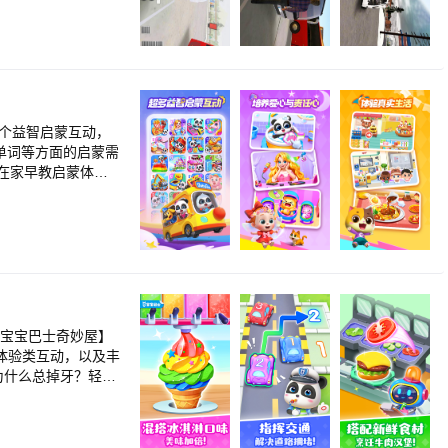
量身定制以“好听（国学故事）、好看（儿歌动
法。新的惊喜会带给
峭的道路，测试发现
玩家可以不断打开更
和更精致的3D效
战。
、单词等方面的启蒙需
在家早教启蒙体
自救技能，守护宝
——
动物》等动物认知互
字启蒙互动，有助
引导儿童在《公主
体保护》等热门动
活体验类互动，以及丰
儿歌，带领儿童听
，现在让熊猫奇奇
更有数量丰富的