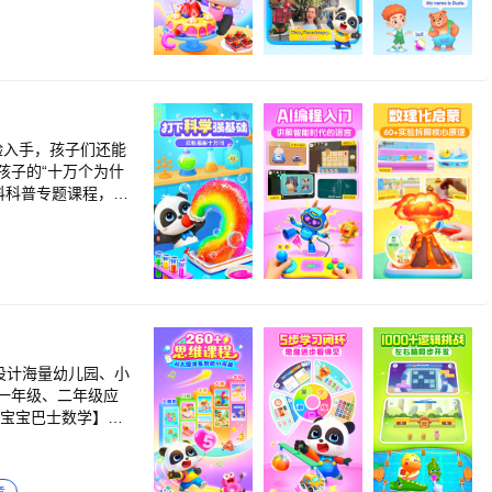
妙有趣的方式，为儿
学习模式，帮助儿童
内容，让孩子趣味认
入门】【听说积累】
babybus.com
高效学拼音，为幼
理解与运用，到实
还可以创建两个儿
，实现对26个字母
科学】探索十万个
炼其口语表达能
验入手，孩子们还能
孩子的“十万个为什
安全动画、睡前故事、
英语口语。 5.
2、超省钱： ①一
，让儿童沉浸式练习
动思考。【宝宝巴士科
诗、绘本、手工实验
开百科世界的大
赖。 宝宝巴
的过程中增强听力训
奇妙有趣的方式，为儿
现了儿童动手探索
内容，让孩子趣味认
水果等数十种类别，
科养分。 （2）百
cn@babybus.com
习内容，帮助儿童巩
儿童科普十万个为什
等海量英语启蒙资
学奥秘，提升儿童逻
口次数及评分等，让
模块，在科学科普启
设计海量幼儿园、小
时查阅与巩固认知。
化学及其他学科学
一年级、二年级应
，攻克英语学习的薄
物达人秀等儿童百科
视力健康，助力家庭
，让儿童快乐探索
领域的100个思维训
开发思维训练与200
为什么，宝宝巴
，搭建完整的儿童百
智互动边学习，认识