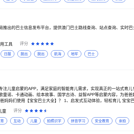
业认知》《奇妙猫咪世界》《宝宝幼儿园》《逻辑冒险》《玩加减法》《
、赛车、投篮等 热门互动：《奇妙运动日》 化身为运动小明星，参与热
食帮帮忙》《手工零食》《汽车美容店》《交通工具书》《认蚂蚁》《启
！ ++DIY创意美食：冰淇淋、水果沙拉、蛋糕、甜甜圈、牛排
淋》 操作榨汁机，“嗡嗡嗡”将水果榨汁；随心搭配材料，“噗滋噗滋”熬
经典儿歌、安全动画、睡前故事、国学启蒙等热门成长主题； ③智能分龄
子更喜欢。 2、超省钱： ①1个SVIP，通用宝宝巴士旗下200+款产品
起海底寻踪，近距离观察鲨鱼，了解更多冷知识吧。 ++体验梦想职业：医生、警
局推出的巴士信息发布平台，提供澳门巴士路线查询、站点查询、实时巴
励金兑好礼，商城好物优惠购，更有不定时福利发放。 3、超省心： 宝宝
、赛车手等 热门互动：《小小医生》 急诊室里好多病人，宝宝小医生，
续费】 为了给用户提供更优质的产品体验，我们在会员订阅
卡车、挖掘机、校车、警车、赛车等 热门互动：
服务，家长们在支付时可自行选择是否开通应用内自动续费。若对自动续
评分
用工具
城市，车迷宝宝别错过！操控起重机铺铁轨、驾驶装载车运输水泥，打造繁华大
服，客服联系方式【打开应用】-【家长中心】-【帮助中心】。 宝宝巴士（BabyBu
、分类、匹配、加减、数独等 由浅入深4阶梯度，扎实基本功；解锁80+
日服
脱出
脱出
航海
地牢
巴士
数字产品的原创品牌。宝宝巴士秉承“快乐启蒙”的理念，用奇妙有趣的方
认-练-写”环节，认
好看（儿歌动画）、好玩（互动APP）”为特征的海量数字启蒙内容，让孩
练习，掌握字词句。 ++培养健康习惯：讲卫生、爱整理、会分享、树立
《奇奇爱卫生》 来帮奇奇清洁牙齿，预防蛀牙吧。拿起小牙刷，挤上牙膏
是否开通应用内自动续费。若对自动续费业务或者退款有疑问，您可以直
助中心】。 【联系我们】 微博：@宝宝巴士 官网：http://www.ba
风波》《搁浅的鲸鱼》《保卫海洋》《飞行器风波》《夏季运动会》《会
bybus.com
鳐》《宝宝校车》《美味甜品店》《美发设计师》《创意沙拉》《拯救海
儿童启蒙的APP，满足家庭的智能育儿需求，实现真正的一站式育儿！ 【宝宝巴
歌童谣、卡通动画、绘本故事、国学古诗、益智APP等启蒙内容，为爸爸
为儿童量身定制以“好听（国学故事）、好看（儿歌动画）、好玩（互动AP
 【自动续费】 为了给用户提供更优质的产品体验，我们在会员
体验，鼓励儿童自由探索和思考，培养创造力！ 益智互动：跟着卡通动
续费服务，家长们在支付时可自行选择是否开通应用内自动续费。若对自
评分
儿童
奇奇、妙妙一起制作美食等。 角色扮演：成为运动小能手，游泳跑步打
用内客服，客服联系方式【打开应用】-【家长中心】-【帮助反馈】。 欢迎联系 微博
依据“年龄+能力”体系，设计适用不
教育
互动
儿童
拍照识字
拼音学习
安全教育
亲拍
w.babybus.com 邮箱：cn@babybus.com
，发掘孩子更多潜能。 幼儿时期：听儿歌养成健康的生活习惯，锻炼语
儿童时期：认知百科常识，听童话故事培养专注力，开发音乐艺术潜能，