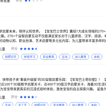
评分
育竞速
原创品牌。宝宝巴士秉承“快乐启蒙”的理念，用奇妙有趣的方式，为儿童
辆真 正的汽车。 2,视角可以随玩家自由切换，体验更真实、更有趣的玩
字启蒙内容，让孩子趣味认知、感受“真、善、美”。 【联系我们】 微博：@宝宝巴士 官网：http://www.b
操作，完成大量 任务和挑战。 3，美丽的风景场景，除了街头道路和陡
abybus.com
峭的道路上开车要小心，否则 容易损坏东西。 4,测试玩家的驾驶技能，
卡和测试才能体验更多挑战,刺激玩法，有 挑战性的任务。 5,真实的环境
悦，操作方式比较简单,可以更轻松的控制技能，学习驾驶 方法，完成挑
【宝宝巴士世界】囊括7大成长领域的270+个益智启蒙互动，
面发展。270+个益智启蒙互动不仅能满足家长对于儿童拼音、汉字、阅读
的动物认知、职业扮演、艺术启蒙等多元化内容，为儿童带来丰富多样的
评分
儿童
地震自救》、《隐私安全》等益智互动。通过情景演练，向儿童科普安全
《星际宇航员》《海洋医生》等职业启蒙互动，启迪儿童的职业梦想。 ++科学探索
拍照识字
拼音学习
安全教育
互动
幼儿教育
亲拍
有趣 以儿童的兴趣为出发点，打造《恐龙帮帮队》《恐龙王国》《森林
，认识恐龙、狮子、小狗等动物。研发《奇妙数字农场》《找数字》等数
，练审美 设计《手工调色》《魔力画笔》
》等艺术启蒙互动，鼓励儿童自由涂鸦绘画，感知色彩，开启绘画启蒙。
，为公主和宠物设计百变造型，提升创造力与审美力。 ++儿歌动画——良好习惯、
孩子来“重装升级版”的3D益智启蒙乐园：【宝宝巴士奇妙屋】！ 【宝宝巴士奇妙屋】
巴士原创《依娜和恰恰》《安全警长啦咘啦哆》《卫生好习惯》《儿童身
近100个3D版数字启蒙关卡、近400个3D版汉字启蒙关卡、海量3D生
。精选包含《三字儿歌》《会讲故事的儿歌》《睡前古诗词》在内的启蒙
宝带来更真实的沉浸式视听体验，激发宝宝的自主探索兴趣。 鲨鱼为什么总掉牙？轻盈
》《宝宝巴士阅读》
闪电雷雨是如何形成的呢？这个世界存在会发电的动物吗？好奇的宝宝们
评分
儿童
蒙互动，带领儿童快乐记单词、认拼音、识汉字、读绘本，启蒙样样不落。
松提升脑力。 【更多宝宝巴士世界热门互动推荐】 《宝宝爱吃饭》
体验梦想中的职业，以趣味方式认知数字、领略汉字魅力！ ++儿童版夏日运动会：拳
互动
手工艺
拍照识字
安全教育
幼儿教育
亲拍