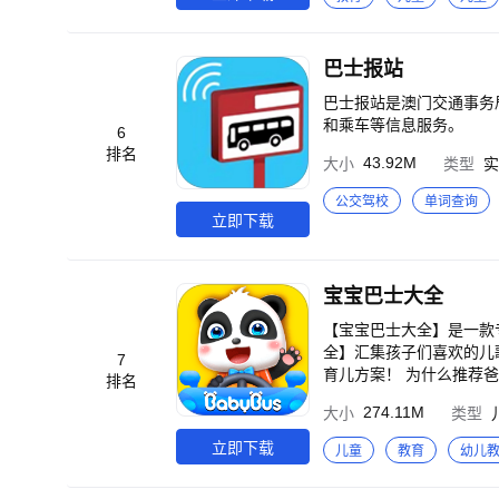
《宝宝上厕所》《宝宝职
击、射箭、接水果、冲浪
市》《奇妙游乐园》《美
障碍攀爬……快发挥你的运动天赋，在赛场上获得胜利
大全》《环保手工》 【宝宝巴士SVIP权益介绍】 1、超省事： ①畅享0-8岁全部启蒙资源，解锁24000+优质内容，好
等 热门互动：《可口冰淇
巴士报站
听好看又好玩； ②覆盖
糕、冰淇淋！ ++认识海陆空动物：鲨鱼、海豚、恐龙、大象、狮子、啄木鸟等 热门互动：《爱掉牙的鲨鱼》 大白鲨
推荐内容，内容更合适，孩
一生要换掉上万颗牙齿？和奇奇一
巴士报站是澳门交通事务
盖； ②福利优惠多，奖
察、农场主、画家、渔夫
和乘车等信息服务。
6
域10余年，获得全球6亿家庭用户的认可与信赖。 【自动
温、处理伤口、输液……让病人恢复健康！ ++游历汽车王国：驾驶
排名
中增加了应用内自动续费
43.92M
大小
类型
实
《奇妙工程车》 建造梦想
疑问，您可以直接咨询应用内客
味数字启蒙：数字、图形
公交驾校
单词查询
s）是专注打造儿童启蒙
决实际问题，加速知识积累。 ++奇妙汉字启蒙：300个汉字、1500+个词组、700+个句子 畅享“玩-
立即下载
以“好听（国学故事）、
知汉字音形义；参与拼音、书写、组词、造句
“真、善、美”。 【自动续费】 为了给用户提供更优质的产品体验，我们在会员订阅中增加了应用内自动续费服务，家
安全意识等 热门互动：
长们在支付时可自行选择
刷，赶跑细菌。 更多热门互动：《我的可爱小狗》《奇妙加工世界》《百变汽车》《时尚小公主》《神奇消防车》
服，客服联系方式【打开应用】-【家长中心】-【帮
宝宝巴士大全
《拯救茄博士》《广告牌
bybus.com 邮箱：cn@ba
寿的海龟》《会发电的电
【宝宝巴士大全】是一款专注
节》《小小画家》 宝宝巴士（BabyBus）是专注打造儿童启蒙数字产品的原创品牌。宝宝巴士秉承“快乐启蒙”的理
全】汇集孩子们喜欢的儿
7
念，用奇妙有趣的方式，
育儿方案！ 为什么推荐爸爸妈妈们使用【宝宝巴士大全】？ 1、启发式互动体验，轻松育儿 宝宝巴士大全以启发为
排名
数字启蒙内容，让孩子趣味认知、感受“真、善、美”。
主，打造沉浸式互动启蒙
订阅中增加了应用内自动
274.11M
大小
类型
故事哄睡小猫咪，和熊猫
款有疑问，您可以直接咨询应
涂鸦填色，小手点点自由创作画作。 2、分龄推荐，省时省力更省心 宝宝巴士大全
立即下载
儿童
教育
幼儿
@宝宝巴士 官网：http://ww
同年龄段儿童的启蒙内容
画，发展精细动作等。 