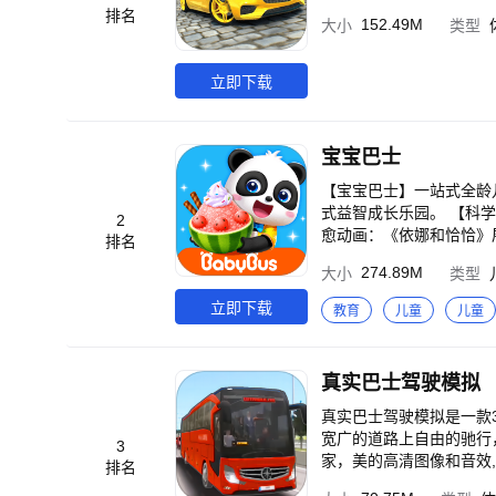
排名
152.49M
大小
类型
立即下载
宝宝巴士
【宝宝巴士】一站式全龄儿
式益智成长乐园。 【科学分龄启蒙，短时高效认知】 0-3岁·习惯与语言启蒙期： 聚焦语言表达、情绪感知、生活好习惯三大核心成长方向 ▸亲子治
2
愈动画：《依娜和恰恰》
排名
移默化帮助宝宝养成良好
274.89M
大小
类型
4-6岁·脑力开发与安全
次，以小镇探索趣味形式
立即下载
教育
儿童
儿童
思维逻辑、自然科学、数学、
升期： 重点锻炼逻辑推
减乘除与生活数理应用题
真实巴士驾驶模拟
子警长、啦咘啦哆警长沉浸式推
与成长，立即下载【宝宝巴士】，陪伴孩子快乐成长！ 【宝宝巴士SVI
真实巴士驾驶模拟是一款
容，好听好看又好玩； 
宽广的道路上自由的驰行
3
适，孩子更喜欢。 2、
家，美的高清图像和音效
排名
工实验等多形式拓展认知面。 3
大量任务和挑战。 游戏