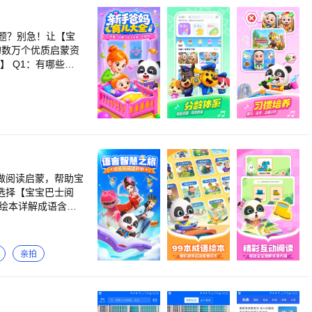
儿童理解和收获知
知类：角色扮演认知
题？别急！让【宝
：宝宝巴士玩具，奇
宝宝巴士唱唱跳跳，
，猜谜语，唐诗市的
的欢乐与学习体验。
咏鹅，弟子规儿歌，
，宝宝听着旋律轻
好听（国学故事）、
 欢迎联系
。 Q4：听
巴士儿歌3D版》。
古诗词》儿歌。宝
做阅读启蒙，帮助宝
离、端正观看坐姿，
语绘本详解成语含
，助力宝宝认识39
好。 【热门
阅读绘本 ⑦故事剧
一家》《恐龙世
口回答绘本问题，锻
亲拍
三字经儿歌》《爱
宝宝三字儿歌》
听好看又好玩； ②覆
过程中拓展识字量。
推荐内容，内容更合
通过看象形字演变动