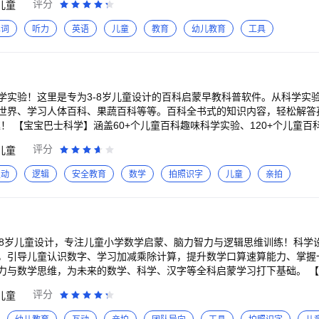
牌，累计服务全球7亿家庭用户。宝宝巴士秉承“快乐启蒙”的理念，用奇
评分
儿童
的声调规则、拼读规则、易混淆拼音以及拼写规则，设计“学+练”二合一的
，并牢固掌握英文字母与核心词汇。 【宝宝巴士英语-产品优势】 1.四大阶段
学故事）、好看（儿歌动画）、好玩（互动APP）”为特征的海量数字启蒙
飞跃提升 遵循儿童认知学习节奏与学习内容难度，将课程划分为【兴趣
单词
听力
英语
儿童
教育
幼儿教育
工具
知、感受“真、善、美”。 欢迎联系 微博：@宝宝巴士 官网：http://www.babybus.com 邮箱：cn@
导压力；家长还能下载打印拼音卡，实现线上线下结合，让儿童随时随地
】四个阶段，契合不同基础儿童的学习需求，帮助儿童逐步进阶，从单词
 （7）家长设置，贴心好助手 家长可以管理儿童的拼音学习进
，依据儿童的拼音水平，合理安排拼音学习进程。此外，家有二宝的家长
屿，通过英语启蒙儿歌、动画互动，引导儿童认字母、拼读单词、开口发音等
理省心省力。 从【宝宝巴士拼音】掌握拼音拼读开始，到【宝宝巴士
表达力 设计4000+次的开口说英语互动环
巴士数学】锻炼思维逻辑，【宝宝巴士英语】学习少儿英语，【宝宝巴士
范与动画引导，鼓励儿童自信开口跟读，精准记忆英语单词发音，进而锻
学实验！这里是专为3-8岁儿童设计的百科启蒙早教科普软件。从科学实
惯，宝宝巴士，陪伴孩子每一步成长。 【宝宝巴士SVIP权益介绍】 1、超省
世界、学习人体百科、果蔬百科等等。百科全书式的知识内容，轻松解答
启蒙资源，解锁45000+优质内容，好听好看又好玩； ②覆盖经典儿歌、
语视频的同时，模仿口型动作，从小养成标准英语发音习惯，掌握流利地道的
普专题课程，解
； ③智能分龄设计，根据年龄精准推荐内容，内容更合适，孩子更喜欢。 
让儿童活学活用 模拟“奇妙超市”“萌宠乐园”“快乐农场”等日常生活情境
00+集科普动画音视频与纪录片、600+个益智百科知识问答，引导儿童主
汉字、阅读、思维、ABC、科学、拼音； ②囊括7大成长领域，动画、古
评分
儿童
。 6.海量英语动画绘本故事，全面拓展儿童英文词汇量 甄选80
，获得趣味逻辑思维训练，更是属于儿童的益智科普百科全书，为儿童打
、超省心： 宝宝巴士深耕儿童启蒙领域15年，获得全球8亿家庭用户的认可与信
1500+集引人入胜的英语启蒙动画，使儿童在看英语动画、阅读英语绘本
互动
逻辑
安全教育
数学
拍照识字
儿童
亲拍
注打造儿童启蒙数字产品的原创品牌。宝宝巴士秉承“快乐启蒙”的理念，用
点】 •多感官英语启蒙：英文单词启蒙模块通过“认说练测”
、化学到生物，从天文、地理到数学，全面覆盖少儿早教科普领域。既实
学故事）、好看（儿歌动画）、好玩（互动APP）”为特征的海量数字启蒙
单词互动，高效识记。 •英语单词分类记忆法：将英语单词划分为动物、
识的应用和解决实际问题的能力，又能促进儿童对科学知识的理解，汲取百
知、感受“真、善、美”。 【联系我们】 微博：@宝宝巴士 官网：http://www.babybus.com 邮箱：
词，系统掌握英文单词。 •AI智能复习：根据儿童学习情况，智能定制复
彻跨学科教育理念，从生命科学、空间科学、物质科学等4大科学领域，向
海量英语启蒙资源：3000+个英文互动、1500+集英语动画、80+本绘本
-探究-解答”，带领儿童了解动植物、恐龙、宇宙、职业、安全、人体等科
学习需求。 •每日学习报告：自动记录儿童每日学习情况，学习课程、开
十万个为什么。 （3）逻辑训练，培养逻辑思维 科学打造逻辑思维训练
~8岁儿童设计，专注儿童小学数学启蒙、脑力智力与逻辑思维训练！科学
智能词卡库：自动收录儿童已学和易错英文单词，按主题归类整理，方便随
童的逻辑思维与科学思维，强化儿童的数感和空间想象力，为未来的物理
，引导儿童认识数字、学习加减乘除计算，提升数学口算速算能力、掌握
：每单元后设置英语学习测试环节，利于帮助儿童及时巩固英文单词记忆
）趣味音视频，寓教于乐 通过安全警长啦咘啦哆、恐龙科普动画视频，动
数学思维，为未来的数学、科学、汉字等全科启蒙学习打下基础。 【宝宝巴士数学】依
：支持家长自定义英语单词学习速度、每日学习使用时长等，贴心守护儿童
科知识问答，为儿童科普校园安全、居家安全、出行安全、防诈骗等知识
律，精选“数与量”“逻辑关系”“图形和空间”“测量和运算”4大数学思维启蒙
评分
儿童
1.科学体系，全面覆盖：从生命科学、空间科
科学打造102个分龄启蒙课程单元、23节加减专项课程单元、1000脑力
维逻辑，【宝宝巴士阅读】养成阅读习惯，【宝宝巴士科学】探索十万个
程4个维度，和地球环境、物理现象、人体、动植物等多个延伸领域出发
【宝宝巴士数学】贴合教材教学要求，坚持科学育儿理念，引导儿童边玩益