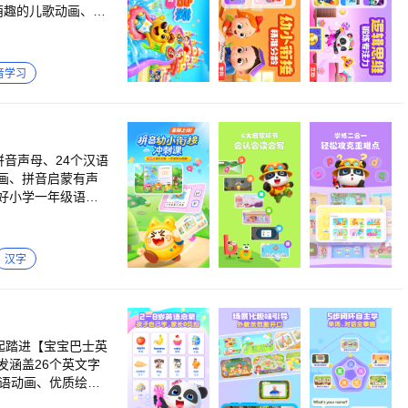
萌趣的儿歌动画、音
宝宝巴士哄睡儿歌，
掌握标准发音。 ·
音学习
？快来宝宝巴士找
：小动物喜欢吃什
沙，做成小火车、大
拼音声母、24个汉语
动画、拼音启蒙有声
好小学一年级语文
妙救援：加入奇妙救
果走过来！宝宝可以
读等学拼音重难点，
儿童自主识字阅读绘
汉字
生活情景，收获插座
拼音，全面学习拼
，了解职业工作日
物，点燃儿童拼音
起踏进【宝宝巴士英
观看】-【家长中
误，掌握正确的拼
直接咨询应用内客
英语动画、优质绘本
升级的学拼音“重难
效地帮助儿童练习英语