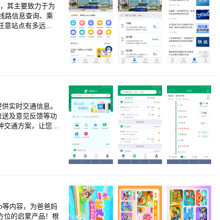
盖； ②福利优惠
++【宝宝巴士阅
台，其主要致力于为
领域10余年，获得
言表达力。 2、
线路信息查询、乘
虎》等绘本故事，帮
任意站点有多远，
玩（互动APP）”
故事，向宝宝传递遇
够随时随地获知真情
事，告诉宝宝凡事要
动续费。若对自动
，能够帮助宝宝提升
-【帮助中心】。
理解与运用； ③科
通用宝宝巴士旗下2
福利发放。 3、超
提供实时交通信息。
定制以“好听（国学
推送及意见反馈等功
受“真、善、美”。
种交通方案，让您随
，家长们在支付时可
服，客服联系方式
p等内容，为爸爸妈