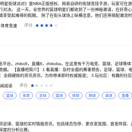
全明星街球派对》是NBA正版授权、网易自研的街球竞技手游，玩家可在
行对决。 这一天，全世界的篮球明星们都收到了一份神秘邀请，在好奇
情享受起难得的假期。 除了在街头球场上纵横恣意，他们还将搭配潮流
定制球鞋；和好友一起玩逗趣玩具，用酷炫入场宣告比赛开始；参与健身
评分
体育竞速
加入不同联盟，为自己的球馆争夺荣耀。老对手、新朋友，不一样的街头
是豪华】 NBA正版授权，库里、詹姆斯、麦迪等顶级联赛篮球巨星悉数登
动作、极致微操，分分钟还原球星名场面！ 【竞技不拼数值】 致力于打
这里是操作与意识的博弈，是挡拆、跑位、空切的团队配合，更是关键时
魅力。 【零充畅玩巨星】 派对狂欢，福利不停！所有球星零氪皆可获得、
心仪巨星；定期的“巨星限免”活动让你周周都有新体验；强化重置功能自
一的通行证。 【百帧才叫丝滑】 感受前所未有的流畅操控！用心优化、
平台，zhibo8，直播8，zhiboba，在这里有千万电竞、篮球、足球等
每一次运球、变向、投篮都如丝般顺滑。无论是库里的连续花式运球，还是
数据。 【直播吧简介】 1.看直播：及时全面的赛事预告，足球、篮球、
上演。极致手感让你在球场上的每一个决策都精准无误，尽享视觉与操作的
讯：全网硬核的资讯资讯，为你带来即时权威报道； 3.玩社区：有趣的社
位对决中用精准操作战胜对手，你还可以切换身份，化身球队经理人运筹
体育赛事的积分榜、数据。 【直播吧是领先的体育平台】 直播吧平台活跃着
评分
闻阅读
争得即战力；慧眼识珠培养超级巨星，布置战术抑或是亲自下场，去赢下
在权威媒体《互联网周刊》的年度排名中，直播吧连续多次获得褒奖； 是
 这不仅仅是一个球场，更是一个充满惊喜与潮流的开放式篮球世界！全新“
互联网数据平台上，处于领先地位； 活跃用户占比进入全网前100名； 
篮球
体育
足球
篮球
排球
网球
桌球
直播
装，开着酷炫的跑车巡游；可以在DJ舞池与好友一起蹦迪，也可以在三
床，刷一刷直播吧，昨晚欧洲足坛战况如何；中午休息，刷一刷直播吧，
的街球派对！
下午晚上，刷一刷直播吧，看期待的今日趣图、篮球晚报来没来，点进去
一刷直播吧，巴萨皇马球迷，时不时刷个热评；让人感动的是:关于体坛
日趣图，关于篮球晚报，关于佩嫂baobao，关于宿命，吧友是格外的和谐。 
com/zhibo8com 网址：https://www.zhibo8.com
供足球、篮球的实时情报资讯，包括球员伤停、更衣室氛围、首发阵容、
深度的分析比赛。