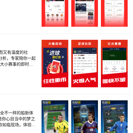
而又有温度的社