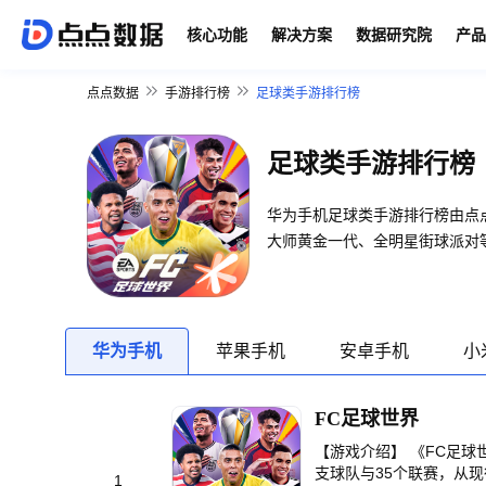
核心功能
解决方案
数据研究院
产品
点点数据
手游排行榜
足球类手游排行榜
足球类手游排行榜
华为手机足球类手游排行榜由点
大师黄金一代、全明星街球派对
华为手机
苹果手机
安卓手机
小
FC足球世界
【游戏介绍】 《FC足球世
支球队与35个联赛，从
1