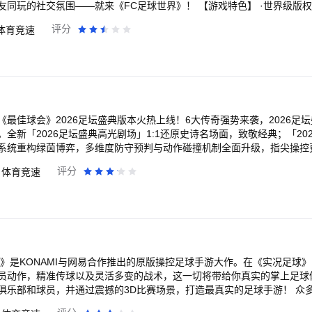
友同玩的社交氛围——就来《FC足球世界》！ 【游戏特色】 ·世界级版
聚，足球盛宴在此刻开启！球场、光影、看台、欢呼，带来沉浸式赛场体验。
评分
体育竞速
克汉姆、齐达内、伊布拉希莫维奇、贝林厄姆等传奇现役大使加盟，收集
手简单，花式过人轻松破门 无需硬核技巧即可完成精准传球、酷炫盘带与致
一决高下。 ·随时随地，由你主宰赛场 5分钟一局纯正绿茵体验，碎片时
成就感即时拉满！
最佳球会》2026足坛盛典版本火热上线！6大传奇强势来袭，2026足
全新「2026足坛盛典高光剧场」1:1还原史诗名场面，致敬经典；「20
系统重构绿茵博弈，多维度防守预判与动作碰撞机制全面升级，指尖操控
做观众，用策略与微操主宰赛场，去创造属于你的2026足坛盛典奇迹！
评分
体育竞速
球》是KONAMI与网易合作推出的原版操控足球手游大作。在《实况足球
员动作，精准传球以及灵活多变的战术，这一切将带给你真实的掌上足球
和球员，并通过震撼的3D比赛场景，打造最真实的足球手游！ 众多传奇球星在游戏内
的梦吗？在《实况足球》中，如今已从球场上隐退的的传说中的球星们，