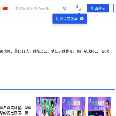
文
A
切换语言版本
茵信仰、最佳11人、球场风云、梦幻足球世界、豪门足球风云、足球
0名真实球星、690
球的视觉画面、简