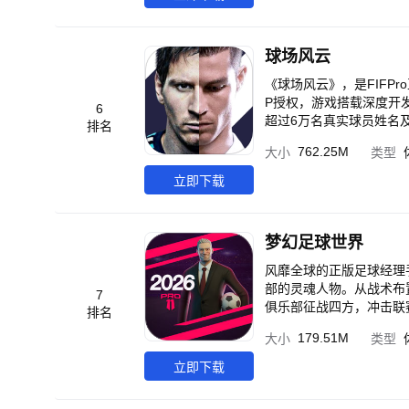
体育团队匠心研发，真球
风格，每一步决策都影响
商赢冠军”。为懂球、具备高阶足球认
球场风云
玩！】 球员升级、升星、特训，教练培养、战术革新，球队基建全方位覆盖，养成玩法兼具深度与丰富性。 养成体系
体系有深度，探索空间有
《球场风云》，是FIFP
接拉满！ 【高清赛事画面，堪比看直播——超沉浸！】 高精度3D建模全程护航，球员的身材线条、招牌动作精准还
P授权，游戏搭载深度开发的足球
6
原，球衣纹路、球场草皮
超过6万名真实球员姓名及肖像
排名
置身于超清赛事直播现场，绿茵热血扑面而来！ 【一线豪门正
◇ 游戏拥有全球锦标赛
762.25M
大小
类型
正版授权+最全版权加持
◇商海争霸，叱咤球坛◇
海量真实队徽、经典球衣随心收集，你的专
占联盟冠军，登顶世界足球之巅。 ◇剧情模式，一球成名◇ 游戏原创剧情玩法，中国
立即下载
爱好者的足球情怀与娱乐
浸式体验从业余到专业的
轻松融入忙碌日常。项目
分真实玩家评论： 17号(广东）:画面优化的真心不错，体验感增强，继续加油 巅峰奇迹（山东）：游戏当时的美术风
梦幻足球世界
格和足球题材吸引了我，
能够自由搭配自己心仪的阵容非常有趣，于是尝试
风靡全球的正版足球经理
我操作技术真的不咋地，这款
部的灵魂人物。从战术布
7
一开始被游戏复杂而有趣
俱乐部征战四方，冲击联赛冠军、登
排名
激动至今难忘。随着游戏
库，涵盖数千名真实球员，
停留在凑卡层面，而是开始钻研整体战术策略 我们懂你的足球
179.51M
大小
类型
体验，亲自升级球场、训
轻松获得，更能低成本开
智谋与阵容构建艺术。 4
立即下载
声，持续打磨优化，让这
自由定制，阵型搭配、攻
计与表现分析，科学调整