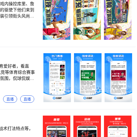
游戏内操控库里、詹
心的驱使下他们来到
时装引领街头风尚，
训练，不断提升自
赛制，一切，都才
场，超远三分、隔人
造最纯粹的竞技体
刻的绝杀与逆转，
畅玩！重磅“自选
由使用、无限次
无惧配置，游戏适配
体育爱好者，看直
欧文的蝴蝶穿花步过
电竞等体育综合赛事
双重盛宴。​ 【决
区氛围，侃球侃娱乐
帷幄！你可以选秀发
那座总冠军奖杯
首个突破千万月活的
街球广场”上线，你
曾获艾瑞创新奖。
直播
直播
分大赛中一展身手。
看一看哪个队又赢
，直接往下拖；其余
不幸的事，关于中国
公众号：直
战术打法特点等，