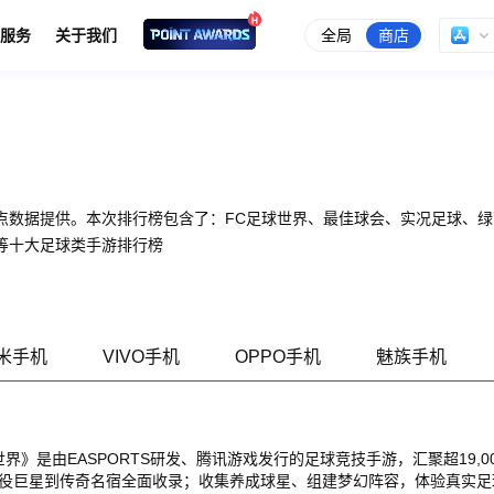
全局
商店
服务
关于我们
点数据提供。本次排行榜包含了：FC足球世界、最佳球会、实况足球、绿
等十大足球类手游排行榜
米手机
VIVO手机
OPPO手机
魅族手机
界》是由EASPORTS研发、腾讯游戏发行的足球竞技手游，汇聚超19,00
现役巨星到传奇名宿全面收录；收集养成球星、组建梦幻阵容，体验真实足