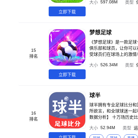
597.08M
大小
类型
屏设计，碎片时间轻松玩
多有时间陪陪家人，多送送礼物给女朋友。 【自建角色成就梦想】 
立即下载
《传奇冠军足球》里你不
你，属于中国的最强球员
梦想足球
《梦想足球》是一款足球
俱乐部和球员，让你可以
15
受球员们在球场上的激情
排名
球的魅力之中。 不仅如
526.34M
大小
类型
幻球队。与全国球迷一较
仅仅是一款娱乐产品，更
立即下载
之间的理解与共识，共同
程，为心中的足球梦想而
球半
球半拥有专业足球比分和篮球比分，
所欲言，和全球球迷一起
16
数据分析】 十万场历史
排名
和分析，为用户提供独家的数据分析统计和精准的
52.94M
大小
类型
运
洲杯、欧冠、英超、西甲
BA、CBA等赛事。 【关于我们】 球半为广大球迷爱好者提供精准的足球分析、足球比分、篮球比分、足球直播、篮球
立即下载