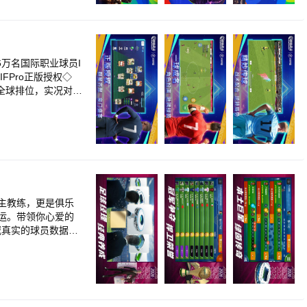
度自定义专属战术
真正实现“靠足球智
级巨星，成就感直
6万名国际职业球员I
间慢动作特写，仿佛
门，获得丰厚奖励。
巅峰版本尽数收录，
城市争夺战，限时抢
余玩法，让足球热爱
的核心诉求。 部
Skye（北京）：
主教练，更是俱乐
运。带领你心爱的
位，那种成就感和
深度，这让我不仅
.全3D俱乐部经营
体验真实经理的谈判
听每一位玩家的心
日巨星。 5.战术
据面板，借助比赛统
冠军联赛及精英大师