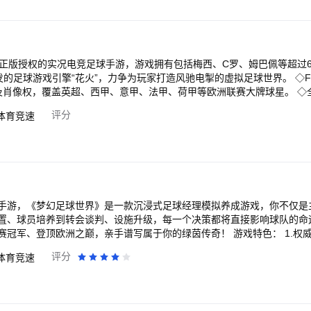
迷真足球！阵型搭配、战术调整、换人时机、定位球布置全由你掌控，深
比赛走向。无需苦练操作技巧，新手轻松上手，却藏着极高的策略深度，
知的玩家设计，体验策略博弈的快感。 【超全养成体系，越玩越有料——超耐
广度，掌握后解锁长线经营的独特魅力，见证潜力新人一步步成长为金球
ro正版授权的实况电竞足球手游，游戏拥有包括梅西、C罗、姆巴佩等超过
游戏引擎“花火”，力争为玩家打造风驰电掣的虚拟足球世界。 ◇FIFPro正版授权◇
等细节质感拉满，细节质感决定游戏体验！ 动态比赛视角切换、进球瞬
权，覆盖英超、西甲、意甲、法甲、荷甲等欧洲联赛大牌球星。 ◇全球排位，实况对战
版授权，退役传奇也能凑齐——最全版权！】 一线豪门
排位升级玩法，在游戏中与全球玩家同场竞技，还可在游戏中挑战世界豪
评分
体育竞速
，告别球星退役遗憾，满足你最纯粹的收集欲望。现役巨星与传奇名宿的
 引入“国战”玩法，联盟会长可争夺三大足球协会会长位置，进行激烈的
属梦幻球队由你亲手打造！ 【懂球更懂你，深耕极致体验】 我们深知足球
少年勇闯欧洲球坛剧情，让你沉
需求，始终以“休闲不肝、策略为王、版权齐全”为核心打磨产品，不搞冗
蜕变，还可选择成长方向，打造征服世界的国际球星。
组累计收集采纳玩家建议超万条，完成数千项产品优化，精准响应懂球玩家
养成系统更是让我一见倾心。喜欢一步步把球员培养成大将，成就感十足。 
玩了下。 传奇（广东）：最吸引我的是它的操作简单度。说实话，
手游，《梦幻足球世界》是一款沉浸式足球经理模拟养成游戏，你不仅是
游戏不用动不动点来点去，手操门槛低，特别适合我这种手残党。 車驰锋线（四川）：
置、球员培养到转会谈判、设施升级，每一个决策都将直接影响球队的命
的抽卡机制吸引，想象着自己能组建心目中的梦想球队，心仪球员一一到
顶欧洲之巅，亲手谱写属于你的绿茵传奇！ 游戏特色： 1.权威真实的球员数据
不断更新，不仅玩法日趋丰富多样，球员之间的羁绊和阵容搭配有了更多
凭借7阶球员卡牌体系与10项关键能力维度，深度构建你的理想阵容。 2
热爱，更懂你的忙碌日常。长线经营的乐趣在这里可以
评分
体育竞速
练中心等设施，打造豪门基地。 3.动态转会市场，把握时机买卖球员，
局，看着麾下新人蜕变为巨星的成就感，无可替代。未来我们也将继续倾
.多维训练系统，通过专项训练营提升球员技术、体能与意识，定制化培养明
份足球热爱，陪你走过每一段闲暇时光！
守节奏、战术指令全由你定，应对不同对手，掌控赛场局势。 6.专业数
战术，提升球队竞争力。 7.参与全球多项赛事：职业联赛、国内杯赛、