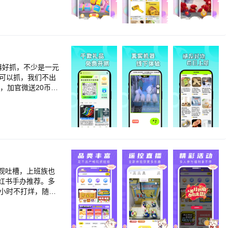
器好抓，不少是一元
可以抓，我们不出
币，加官微送20币，
板机、甩爪机、满爪满
都有。<br>【积分
观吐槽，上班族也
红书手办推荐。多
小时不打烊，随时