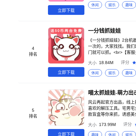
休闲
娱乐
趣味
立即下载
一分钱抓娃娃
《一分钱抓娃娃》2台机器
一次的，大家找找。我们
4
门就可以抓。<br>【客
排名
邀请好友奖、好友充值奖
18.84M
评分
大小
力机、超大变形金刚。<b
多】海量产品真正超值兑
立即下载
休闲
娱乐
趣味
喵太抓娃娃-萌力出
风云再起官方出品，线上
喜欢的解压工具。宅男宅
5
款盲盒等你来抓，诱惑美
排名
随地想抓就抓，超强抓力
173.99M
评分
大小
立即下载
趣味
休闲
娱乐