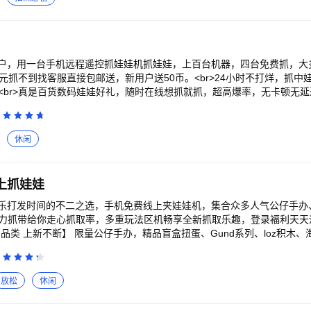
户，用一台手机远程遥控抓娃娃机抓娃娃，上百台机器，四台免费抓，大
元抓不到找客服直接包邮送，新用户送50币。<br>24小时不打烊，抓中
率<br>真是百货数码娃娃好礼，随时在线想抓就抓，超高爆率，无卡顿无
快感。<br>-精彩围观顶礼膜拜<br>无论你是抓娃大神，或是旁观大神
一点点<br>多样礼品等你来拿<br>抓到娃娃，两件即可包邮到家（搭
<br>以兑换，礼品拿到你手软!。<br>娃娃不好抓，娃娃不计，机器故
休闲
551601079 肖经理
上抓娃娃
乐打发时间的不二之选，手机免费线上夹娃娃机，集合众多人气公仔手办
清强力抓带给你走心抓取率，多重玩法区机畅享全新抓取乐趣，登录福利天
多品类 上新不断】 限量公仔手办，精品盲盒扭蛋、Gund系列、loz积木、海
少女心 ，热血梦<br>【高清强抓 欧气满满】融入高清专区、保夹体系，
【玩法专区 全新乐趣】独辟多重玩法房间，畅享抓取新意<br>【支持到家 极
【积分好物 在线兑换】实用数码 精品美妆等你兑换
放松
休闲