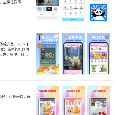
币、加微信送币、拉
 每日上新】新款的
、蒙奇奇、粉红
【3D视角 超强抓
来了~夹娃娃也得挑
下来，全国快递包
r>【甩爪天堂 万总
等操作都可以越来
>【在线抓娃娃游戏
验完美。<br>【
准确。<br>②品
机器】简单的机器明
娃技术可以完美应用
、盲盒、家电、日用
正品娃娃， 海量奖品
家
，两件包邮 <br>
br>杭州知名抓娃
所需<br>丰富单
单的抓到。超高的抓
。<br>官网：ww
玩公仔、可爱玩偶，玩