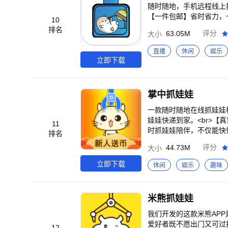
随时随地，手机远程线上控
【一件包邮】省时省力，一
10
排名
63.05M
评分
大小
直播
休闲
娱乐
立即下载
掌中抓娃娃
一款随时随地在线抓娃娃
娃娃快递到家。<br>【
11
时抓娃娃陪伴，不仅能快快
排名
仔、实用品、精品、手办
44.73M
评分
大小
娃，快递到家】<br>
立即下载
休闲
娱乐
趣味
米熊抓娃娃
我们开发的这款米熊AP
爱好者既不愿出门又可过
12