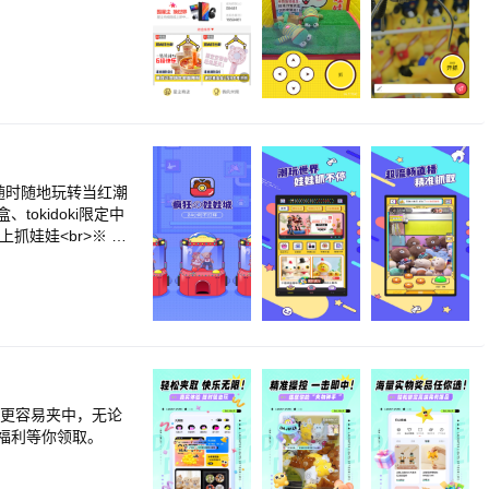
随时随地玩转当红潮
okidoki限定中
抓娃娃<br>※ 积
流 贴心配送 ： 专
你更容易夹中，无论
福利等你领取。