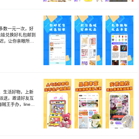
多数一元一次，好
娃娃兑换好礼包邮到
延迟，让你亲眼所
秒机，让你体会有趣
邮赠品偏远地区除
障，添加首页官微联系
、生活好物，上新
天派送，邀请好友互
贼王手办，line系
让你每一次下爪抓中
速收货】完善物流系