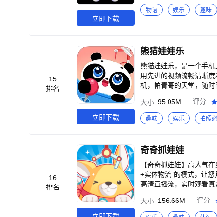
物语
娱乐
趣味
立即下载
熊猫娃娃乐
熊猫娃娃乐，是一个手机
用先进的视频流畅清晰度和
15
机，帕青哥的天堂，随时
排名
>【公仔丰富】可爱、软
95.05M
评分
大小
巧】超清低延迟直播，轻
游戏币拿到手软。春节、
立即下载
趣味
娱乐
拍照
奇奇抓娃娃
【奇奇抓娃娃】高人气在线
+实体物流”的模式，让您
16
高清直播流，实时观看真
排名
来吧~ <br>【红外瞄
156.66M
评分
大小
奇奇已经运营七年啦，已
活中的衣食住行在这里你都
立即下载