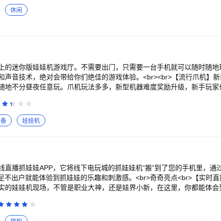
休闲
上的迷你版娃娃机游戏厅。不需要出门，只需要一台手机就可以随时随地
声音技术，绝对会带给你们绝佳的游戏体验。<br><br>【流行爪机】新
随地不分昼夜任意玩。爪机玩法多多，新型机器难度奖励升级，新手玩家也
萌、热门公仔，鬼灭之刃、菜狗，等各种正版的人气公仔，等你把它带回家。
松甩爪，准确瞄准娃娃，拼运气的时候到了。<br>【福利派送】新用户
五一、国庆、圣诞节等活动惊喜少不了。
必备
娃娃机
直播抓娃娃APP，它将线下电玩城的抓娃娃机“搬”到了您的手机里，通过
足不出户就能体验到抓娃娃的乐趣和刺激感。<br>奇奇亮点<br>【实时直
实的娃娃机现场，不管是职业大神，还是娃界小新，在这里，你都能体会
准 欧气不断】融入红点技术，保夹体系，让意外总开，让惊喜常在！<br>【
上架超过3万个产品，从生活中的零食饮料、水果生鲜、潮玩盲盒、衣裤
可以找到~奇奇，不止抓娃娃~<br>【百变玩法 畅玩一夏】全景复现线