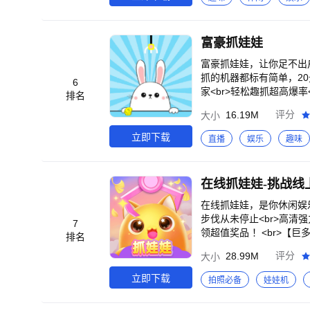
富豪抓娃娃
富豪抓娃娃，让你足不出
抓的机器都标有简单，20
6
家<br>轻松趣抓超高爆
排名
见，感受抓娃入洞的真实爽
16.19M
评分
大小
的真人互动评论，快乐不止
外）!还有丰富商城好礼可
立即下载
直播
娱乐
趣味
客服处理，或如回复慢联系18
在线抓娃娃-挑战线
在线抓娃娃，是你休闲娱
步伐从未停止<br>高
7
领超值奖品 ！<br>【巨
排名
列台灯水杯 ， 满足你的
28.99M
评分
大小
概率up up ！<br>
统，静待萌物上门<br>
立即下载
拍照必备
娃娃机