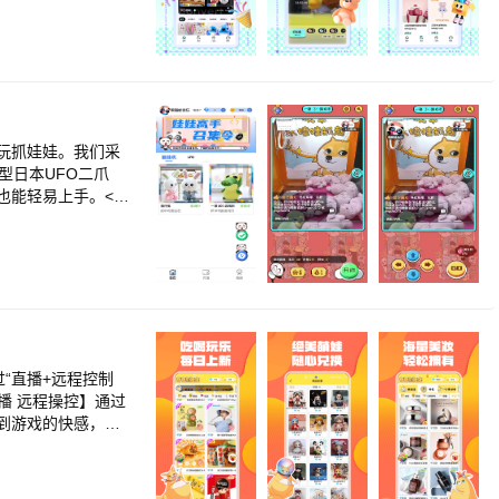
玩抓娃娃。我们采
型日本UFO二爪
能轻易上手。<br
<br>【操作技
免费送币，连续签到
“直播+远程控制
播 远程操控】通过
到游戏的快感，快
千种萌物 随心兑换】
鞋袜、家用电器、生
下玩法，融入直播娃