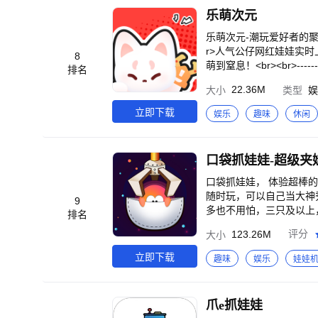
乐萌次元
乐萌次元-潮玩爱好者的聚
r>人气公仔网红娃娃实时
8
萌到窒息！<br><br>--
排名
类丰富】天天新款，可爱公
22.36M
大小
类型
娱
动丰富】特价秒杀，榜单争
【送货到家】抓中即快递
立即下载
娱乐
趣味
休闲
口袋抓娃娃-超级夹
口袋抓娃娃， 体验超棒的
随时玩，可以自己当大神
9
多也不用怕，三只及以上，
排名
123.26M
评分
大小
立即下载
趣味
娱乐
娃娃
爪e抓娃娃