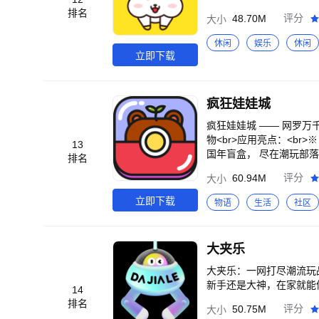
排名
48.70M
评分
大小
休闲
娱乐
休闲
立即下载
疯狂娃娃城
疯狂娃娃城 —— 网罗万
物<br>应用亮点：<br
13
国年盲盒， 尽在潮玩部落
排名
分商城 好物随心兑： 户
60.94M
评分
大小
享完善快递服务，坐等收取潮
立即下载
物语
生活
社区
大夹乐
大夹乐：一网打尽潮流玩
新手还是大神，在家就能
14
排名
50.75M
评分
大小