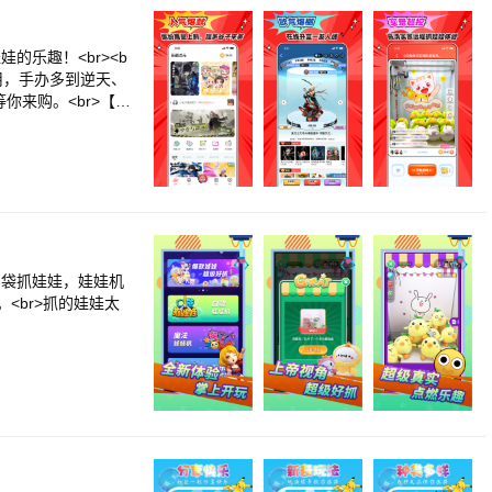
的乐趣！<br><b
用，手办多到逆天、
多等你来购。<br>【品
轻松抓<br>【活
命中率高<br>
口袋抓娃娃，娃娃机
<br>抓的娃娃太