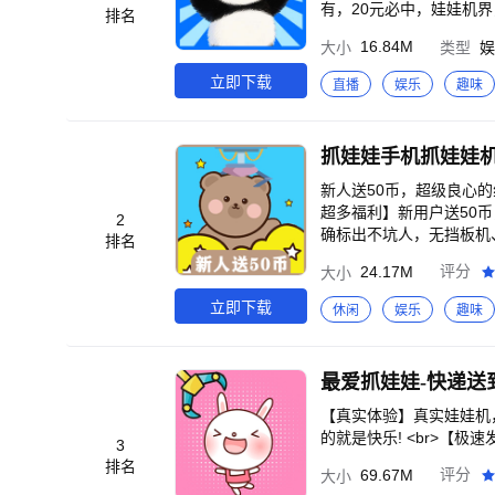
有，20元必中，娃娃机界
排名
群送币、邀请好友双方送
16.84M
大小
类型
娱
泡泡马特同步发布，薇娅
豹、平衡车、无人机、口红
立即下载
直播
娱乐
趣味
力】一键切换镜头，3D
个省钱的！<br>【大
邮，在家轻松收货。并有2
抓娃娃手机抓娃娃
瞩目】品牌机器，超低延
越熟练，高手可以稳定展示
新人送50币，超级良心
特色】<br>①高质量视
超多福利】新用户送50币
2
牌娃娃机<br>使用星
确标出不坑人，无挡板机
排名
到线上。<br>③新人福
品、美妆什么都有。<br
24.17M
评分
大小
<br>我们是娃娃大联盟
极速发货，省时省心，全国
立即下载
休闲
娱乐
趣味
娃企业，运营多年，强大的
品日用品，通过娱乐满足生
中率，2分钟10个娃娃，隔
最爱抓娃娃-快递送
w.zhuawawa.vip
【真实体验】真实娃娃机，
的就是快乐! <br>【
3
排名
69.67M
评分
大小