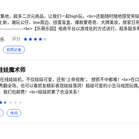
集地，超多二次元商品，让我们一起high玩。<br>还能随时随地感受夹娃娃
上新，潮玩公仔、line周边、扭蛋盲盒、爆款蒙奇奇、大牌美妆，居家日
-------------------<br>【乐萌乐园】电商平台以游戏化的方式进行，超多超
仔，精美手办抓到手软<br>【新手福利】注册送币，日常送券，爆款娃娃
评分
乐
霸，保夹集卡玩法多多<br>【流畅操控】临场体验，超强抓力，清晰直播
寄出，足不出户享受抓娃娃乐趣
拍照必备
娃娃魔术师
在线娃娃机，不仅娃娃可爱，还有“上帝视角”， 想抓不中都难！<br>在
秀翻全场，也可以看抓友精彩表现娃娃落洞！超级可爱的小丑马戏团玩偶。
我们包邮费！<br>娃娃抓累了也没关系！
机
休闲