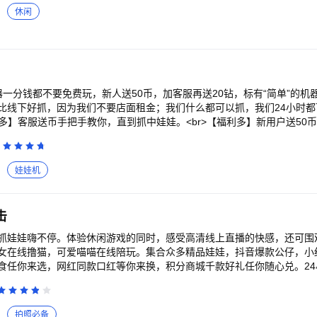
休闲
一分钱都不要免费玩，新人送50币，加客服再送20钻，标有“简单”的机
比线下好抓，因为我们不要店面租金；我们什么都可以抓，我们24小时都
服多】客服送币手把手教你，直到抓中娃娃。<br>【福利多】新用户送50
、好友抓中奖。<br>【机器多】简单的机器明确标“简单”不坑人，无挡
r>【商品多】500个商品包含娃娃、零食、盲盒、家电、日用品、美妆什么
换<br>【包邮多】每日发货，包邮到家（偏远地区需要补贴部分邮费）
娃娃机
击
抓娃娃嗨不停。体验休闲游戏的同时，感受高清线上直播的快感，还可围
女在线撸猫，可爱喵喵在线陪玩。集合众多精品娃娃，抖音爆款公仔，小
食任你来选，网红同款口红等你来换，积分商城千款好礼任你随心兑。24
，上手简单多重玩法，练手试玩轻松抓中。
拍照必备