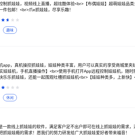
制抓娃娃，视频线上直播，超炫酷体验<br>【布偶娃娃】超萌娃娃品类多
件包邮！<br>爪e抓娃娃，尽享乐趣！
趣味
机app，真机操控抓娃娃，娃娃种类丰富，用户可以真实的享受商城里夹
真实娃娃机，手机直播操作】<br>使用手机打开App远程控制娃娃机，随时
乐乐抓娃娃，还能一起围观吐槽抓娃娃机<br>【娃娃种类多，上新快】<
等各类可爱时尚潮流物品，全部高品质，每日上新，更有不间断活动夹娃娃
娃娃机数量多，高抓中率，抓娃娃抓中后即可申请发货，两件包邮
休闲
P是一款线上抓娃娃的软件，满足客户足不出户即可在线上抓娃娃的需求，
把抓娃娃瘾的需求！愿我们的努力研发给广大抓娃娃爱好者带来福音！