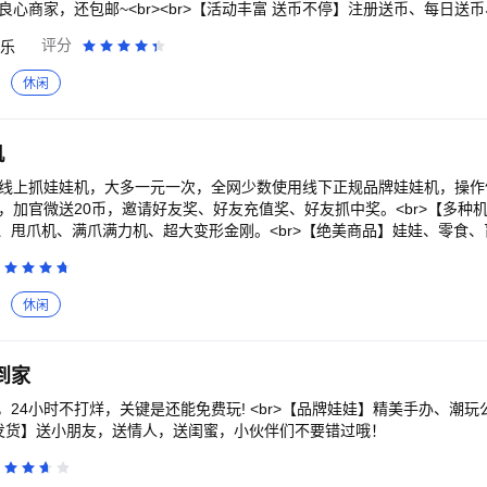
良心商家，还包邮~<br><br>【活动丰富 送币不停】注册送币、每日送
币、充值送币，大家一定要把送的币拿起拿爽再充值哈。<br>【网红产品
评分
乐
李佳奇罗永浩直播产品良品同步上线。熊猫抓娃娃、手办、LOZ、邦尼兔
机等网红产品已上线，还有各种新奇有趣的日用品每日上新等着你。<br>
休闲
视角、红外线瞄准、超低挡板配合超强抓力大大提高命中率，手残党的春天
众口碑 良心娃娃】大众好评，良心娃娃机，不求赚钱只求把抓娃娃的价格打
4小时客户解决一切疑难杂症，机器故障、快递问题。官微xszww01。<b
机
迟，每台机器操作差异小，使得抓娃娃技术可以积累进步，大甩爪、舜甩
其技术清空机器。让你彻底告别推币机、扭蛋机、奇奇联盟。<br><br
的线上抓娃娃机，大多一元一次，全网少数使用线下正规品牌娃娃机，操作体
频<br>正面侧面双高清摄像头、超低延迟画面。红外线瞄准定位，使夹娃娃更
，加官微送20币，邀请好友奖、好友充值奖、好友抓中奖。<br>【多种
奈吉天使熊娃娃机，全国保有量大，每天机器操作差异小，使得线下的抓娃
、甩爪机、满爪满力机、超大变形金刚。<br>【绝美商品】娃娃、零食
利多<br>新人老人福利多，领够再花钱玩。每逢佳节还有神秘礼物<br>④
>【积分商城】海量产品真正超值兑换<br>【包邮到家】每日发货，包邮到
，但是娃娃又只是很小的一部分，潮玩、日用品应用日日更新<br>⑤一件发货
邮寄到家，发多还送币。还可以指定款式哦<br>⑥杭州老牌抓娃娃企业<
休闲
供应商体系。产品都是精挑细选，性价比之王，精品<br>⑦通过娱乐满足
活所需<br>⑧难度简单，良心之王<br>难度简单，新手照样可以很简
壁小孩羡慕哭了，<br><br>喵手抓娃娃——值得一玩的在线抓娃娃机游戏 
到家
24小时不打烊，关键是还能免费玩! <br>【品牌娃娃】精美手办、潮
极速发货】送小朋友，送情人，送闺蜜，小伙伴们不要错过哦！