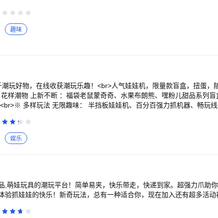
趣味
千潮玩好物，在线收获潮玩乐趣！<br>人气娃娃机，限量款盲盒，扭蛋，
>※ 花样潮物 上新不断 ：福袋老鼠蒙奇奇、水果布朗熊、嘿粉儿甜品系列盲盒、t
<br>※ 多样玩法 无限趣味： 半挡板娃娃机、百分百强力抓机器、畅玩线上
外运动、生活数码、家居日用、时尚精品，超值好物等你来兑<br>※ 高速物
物 <br>疯狂娃娃城 --- 开启你的潮玩新世界 !
娱乐
品,萌娃玩具的潮玩平台！简单易夹，快乐带走，快递到家。超强力爪助
体验抓娃娃的快乐！新奇玩法，总有一种适合你，现在加入还有超多活动