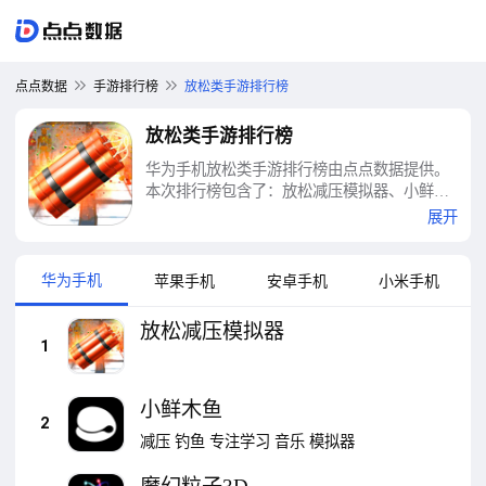
点点数据
手游排行榜
放松类手游排行榜
放松类手游排行榜
华为手机放松类手游排行榜由点点数据提供。
本次排行榜包含了：放松减压模拟器、小鲜木
鱼、魔幻粒子3D、真心话大冒险测谎器、来放
展开
松一下、白噪音睡眠放松、疯狂消除-无限版、
我做手机壳特好看、酷狗音乐、QQ音乐等十大
放松类手游排行榜
华为手机
苹果手机
安卓手机
小米手机
放松减压模拟器
1
小鲜木鱼
2
减压
钓鱼
专注学习
音乐
模拟器