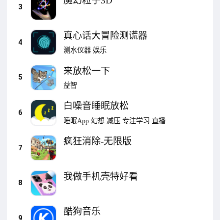
魔幻粒子3D
3
真心话大冒险测谎器
4
测水仪器
娱乐
来放松一下
5
益智
白噪音睡眠放松
6
睡眠App
幻想
减压
专注学习
直播
疯狂消除-无限版
7
我做手机壳特好看
8
酷狗音乐
9