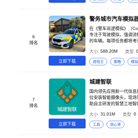
接市场项目，勇攀学术高峰。 6、科学院：谁能更快掌握前沿科技，谁就能主宰世界。 7、图书馆
拓数字资源，珍藏稀有典
设：从基础实用到多元拓展
实现综合实力的跨越。 11、公共建设：网吧、奶茶店、剧本杀店等应有尽有，致我们终将逝去的青春！ 12、随机事
件：惊心动魄的随机事件
在《警车巡逻模拟》（Code 
你来揭晓~ 14、校企合
专注于驾驶模拟，强调流畅的车辆操控、
6
解锁学校新篇章。 16、校庆
的车辆。每项任务都将考验你
排名
群】 5群号：850740692
588.20M
大小
类型
立即下载
游戏王
策略
模
城建智联
国内领先应用新一代信息
位安装智能摄像头，现场
7
助自主研发的智慧工地智
排名
联网设备，通过5G/4G
31.01M
0
大小
类型
成本及进度，实现智慧工地
立即下载
工具
测心率