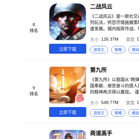
二战风云
《二战风云》是一款社交
列玩法，供您尽情施展策
8
速发展。城内指挥作战、
排名
兵者诡道！ - 免费加速功
126.37M
大小
类型
天刷屏骂人的网游 - 组建
精致，实景音效，细节到
立即下载
游戏王
策略
模
第九所
《第九所》以我国从“两
国奉献、艰苦奋斗的感人
9
的精神再次得以展现。 谨以本作品致敬所有
排名
研基地 隐秘的守护 ——夙
548.77M
大小
类型
征服星辰大海 【玩法简介】 在《第九所》中，玩家将管理一座科研基地，负责基地的生产、建设、探索、研发等各项
工作，最终实现科研事业
立即下载
游戏王
策略
模
煤炭厂、石料厂以自给自
始，逐渐建设出自己的科
研发：玩家将需要不断攀
商道高手
天事业突破。 《第九所