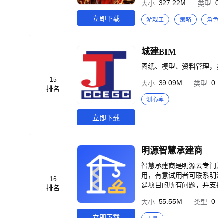
327.22M
大小
类型
战力决定一场战斗的上限，联盟指挥与执行决
资源、建筑与科技发展。
立即下载
游戏王
策略
角
度、实时贸易、资源分配和发展路线，都会
的海上大地图中行动。侦
人。一次及时支援，可能守住联盟要
城建BIM
联盟，与盟友共同建设要
与协同调度控制战场。 你可以
图纸、模型、资料管理，
有决策】 出征前侦察敌
15
39.09M
0
大小
类型
克制、舰队搭配、技能组合、集结时机
排名
不同定位的传奇战舰，搭
测心率
同战场需要不同舰队。持续强化核心
龙，觉醒龙王之力，解锁
立即下载
东方神话养成转化为舰队
助你发现宝藏与舰队成长资源。 【协力围猎，挑战深海巨兽】 危险与资源共同隐藏在未知
巨兽，赢取舰队成长资源，为下一场大型战争积蓄实
明源智慧承建商
的最高荣誉。侦察、集结
片海域正在等待新的指挥
智慧承建商是明源云专门
用，有意试用者可联系明
16
建项目的所有问题，并支
排名
管理人员可随时查询整改
55.55M
0
大小
类型
从而规避了遗漏整改、超
化办公。 【我们的优势】 
立即下载