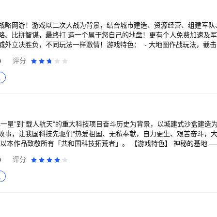
战略网游！游戏以二次大战为背景，结合城市建造、资源经营、组建军队
略、比拼智谋，最终打 造一个属于您自己的地盘！更有个人免费加速及
城外立决胜负，不同玩法一样激情！游戏特色： - 大地图作战玩法，截
能，告别“蜗牛”时代，体验“瞬息”快感 - 每月更新最新内容和玩法 - 强
0
评分
军团，联合作战 - 迷你安装包、免注册 - 玩法丰富，单挑、团战、战争掮客
位
拟
弹一星”到“载人航天”的重大科技项目奋斗历史为背景，以城建式沙盒建造
故事，让我国科技先驱们“热爱祖国、无私奉献，自力更生、艰苦奋斗，大
「共和国科技拓荒者」。 【游戏特色】 神秘的基地 ——戈壁大漠 建造科
兴夜寐 研发“两弹一星” 艰苦的时光 ——晨昏朝暮 不惧雨雪风沙 浩瀚的“
0
评分
的突破： ①生产：早期经济困难，生产建造资料不足，玩家需安排工作
拟
足。 ②建设：游戏将模拟还原先辈们艰苦创业的历史，玩家需要从无到
研基地。 ③探索：玩家可在基地之外的其他地点进行探索，了解发生在不
登科技树，培养科研新人、攻克科研难题，提升科技水平，最终实现核工
》充分尊重历史，将真实的历史事件融入游戏；还原时代风貌，完美复刻