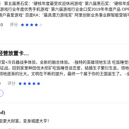
境见证历史、体验历史、创造历史，亲历原子弹爆炸、卫星上天等伟大历史
 第五届黑石奖：“硬核年度最受欢迎休闲游戏” 第六届黑石奖：“硬核年
我们今天的美好生活，离不开一代代科研、生产建设者们默默的付出与奉献
中国游戏行业年度优秀手机游戏” 第六届游戏行业金口奖2019年年度产品 OP
们的付出和事迹，能够被更多人所知道和铭记；他们的精神，能够被当代
用户喜爱游戏” 百度KA：“最具潜力游戏奖” 阿里创新业务事业群智能营销平
以通过以下方式关注游戏最新动态；如有任何疑问和建议，也可以联系我们：
o年度最佳经营策略游戏 金钻奖最佳游戏制作团队 2021年第七届硬核联盟黑
0
评分
官方论坛：https://djs.163163.com/ 官方微博：第九所 官方公众号：第九所 官方
》是一款现代商战模拟经营游戏，在游戏里面你将要扮演一
场开始创业。游戏以提升自我和投资收购为目标，具备十分丰富的养成系
的小姐姐进行签约成为你的秘书，知名人物也渴望加入你的麾下，助你纵
王国传承-欧洲城建经营放置卡牌策略手游
经营+冷兵器战争体验，全新的融合体验。 -独特的英雄领地生活 吃饭睡
去征战，回到家里种田伐木挖矿吃饭睡觉谈恋爱，结婚生子繁衍生息，领
领地逐渐的壮大，文明在不断的提升，最终一个属于你的王国诞生了。 -
生产力。每个英雄都是具有自己的智慧和喜好，他们每天都穿梭在领地的
0
评分
，玩家可以通过领地规划和建筑物的摆放来优化自己的领地，从而使英雄
升领地的产量也会提升。 -真实的古代战争体验 骑士为了荣耀冲锋营造冷
险
与英雄之间的搭配，排兵布阵，运筹帷幄是战争的基础。横版视角营造更
弓兵军团一轮轮齐射，最后进行大规模的军团级别决战，同时游戏运用切
的镜头感，使玩家得到不一样的战斗体验。
d)
取更大财富，变身城建大亨！