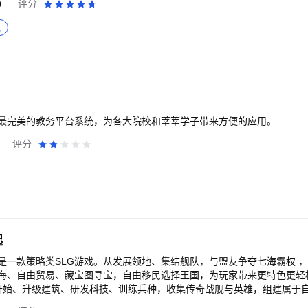
0
评分
拟
最完美的教务平台系统，为各大院校和莘莘学子带来方便的应用。
评分
起
是一款策略类SLG游戏。从发展领地、集结舰队，与盟友争夺七海霸权 
海、自由贸易、藏宝图寻宝，自由移民选择王国，为玩家带来更特色更轻
源开始、升级建筑、研发科技、训练兵种，收集传奇战舰与英雄，组建属于
、插下旗帜，在实时海图上侦察敌情、集结出征、争夺战略建筑，最终决战七