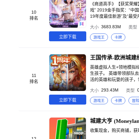
伟大年代，让玩家身临其
《商道高手》【获奖荣耀】
地事，做隐姓埋名人“，
戏” 2019金手指奖：“
10
这些科技先驱们，希望他
19年度最佳新游”及“最受
排名
【联系我们】 研究员们可
芒人气奖” 2020viv
3683.83M
大小
类型
p://djs.163.com/ 
迎休闲游戏 “金手指奖”2022年度优秀手机游戏 《商道高手
名金融人士，进入商业市
立即下载
游戏王
卡牌
人之后，你可以选择心仪
赚取利润。
英雄虚拟人生+领地模拟
生孩子。 英雄带领部队
11
活的英雄和玩耍的孩子，
排名
建筑策略摆放决定领地的
293.43M
大小
类型
吃饭，睡觉，与异性恋爱
领地中，英雄工作效率提
立即下载
游戏王
卡牌
冒
与兵种之间的搭配，英雄
骑兵军团急速冲锋对撞，
阔，运用分屏来展现游戏
城建大亨 (Moneylan
收集现金，购买商铺，获
12