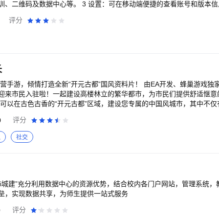
训、二维码及数据中心等。 3 设置：可在移动端便捷的查看账号和版本
置等。
评分
长
造全新“开元古都”国风资料片！ 由EA开发、蜂巢游戏独家国内发行的《模拟
迎来市民入驻啦！一起建设高楼林立的繁华都市，为市民们提供舒适惬意的
您可以在古色古香的“开元古都”区域，建设您专属的中国风城市，其中不仅
心设计的古风道具和场景，带您领略人间烟火气，漫步于金碧辉煌的宫殿
0
评分
井中，感受昼夜轮换间的古都风情。 城市规划尽在掌握 《模拟城市：我是市
建筑，市长们尽可发挥想象，建设一座独一无二的梦想城市。除此之外，
拟
社交
丽的花园景点，或是购买独特地标，吸引市民们竞相游览。在这座城市里
找工厂、商店、港口、机场等建筑设施，通过生产、运输等途径获取建设
市长们如在探索过程中有所疑问，就请尽快联系市长秘书答疑解惑吧。
我i城建”充分利用数据中心的资源优势，结合校内各门户网站，管理系统，
垒，实现数据共享，为师生提供一站式服务
0
评分