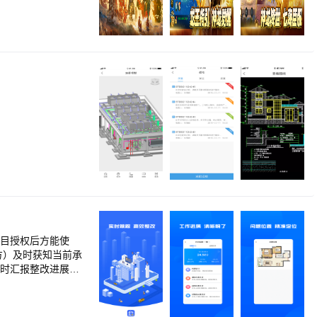
成战备。 开荒速
战场不会等待任何
集结、驻防、补兵
不只比较数值。兵种
集结、建筑驻防，不
围猎与联盟攻防，让
秘境中提供指引，帮
活动更加精彩! 这
项目授权后方能使
方）及时获知当前承
及时汇报整改进展，
建项目的所有问题，
发商和承建商的无纸
市（0909.H