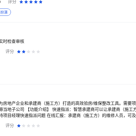
0
评分
定七海的最终归属。 【基地开荒，建立持续战力】 经营海上基地，规划
升级船坞、学院等核心设施，训练更高阶兵种，为下一次联盟战争提前完
色扮演
影响你进入主战场的时间。 【实时海图，战争随时发生】 舰队在持续运转
察目标、调动主力、支援盟友，根据敌我位置选择进攻、驻防或撤退。 
塞；一次精准集结，也可能打开敌方防线。 【联盟集结，争夺海域控制权】 加入
塞与联盟旗帜，扩张势力范围。围绕中立建筑和战略海域展开攻防，通过
成为冲锋在前的集结核心，也可以担任观察全局的联盟指挥。 【侦察克制，每次出征都
实时检查审核
方驻防，判断兵种、阵容与战力，选择合适的舰船和英雄发起进攻。 战争
评分
和补兵效率，同样会影响最终结果。 【传奇舰队，建立战术体系】 收集并培养
配英雄、兵种与舰船技能，建立属于自己的主力阵容。 机动突袭、正面
阵容，让每一次成长都转化为战场影响力。 【东方神话，重塑海战策略】 供奉神
不同形态与战斗能力。 神龙既能伴随舰队探索未知海域，也能参与深海
战力，在关键战局中提供重要助力。 航行途中，大圣还将在关键任务与
海域。与盟友集结围猎深海
力。 【决战七海，问鼎七海之巅】 亚特兰蒂斯王座代表七海世界
、驻防、补兵，每一名联盟成员都将影响王座归属、七海登顶只是开始,后续
者、集结舰队，加入联盟，向七海王座进军！
为房地产企业和承建商（施工方）打造的高效验房/维保整改工具。需要
源当地子公司 【功能介绍】 快速指派：智慧承建商可以让承建商（施工
持项目经理快速指派问题 在线汇报：承建商（施工方）的维修人员，可
进度。 待办查询：智慧承建商可以让承建商（施工方）及时获知当前承
评分
时整改等造成的不良影响 通过明源智慧客服和智慧承建商，真正实现开
明源云，成立于2003年（其前身公司创始于1997年），香港联交所主板上