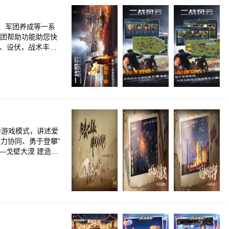
、军团养成等一系
军团帮助功能助您快
击、设伏，战术丰富
调游戏氛围，禁止在聊
，角色任选 - 画面
为游戏模式，讲述爱
力协同、勇于登攀”
未来” ——九天揽月
人员种植农田、建立
有，从几顶帐篷开
同地点的故事。 ④
业、国防事业、航
那个存在于书本中的