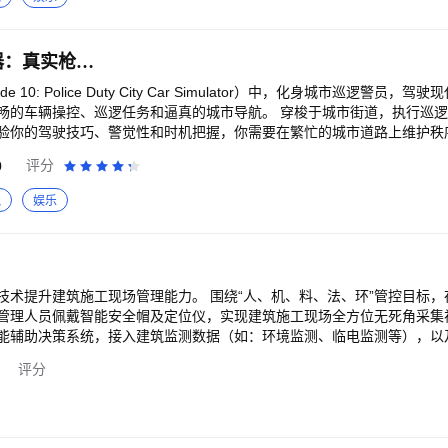
：参与国家评级，开
籍，彰显学校底蕴。 8、招生：自由把控录取分数线与学费，钞票还不手到
，实现人才培养高质量发展。 10、高校建设：从专科到本科，从211到
警务城市汽车模拟器：真实枪战，黑帮犯罪
，让游戏永远充满着不确定性和新鲜感。 13、投资：是馅饼还是陷阱？
10: Police Duty City Car Simulator）中，化身城市巡逻警员，
作：培育顶尖人才，推动校企合作，为学校发展助力。 15、学校活动：丰
巡逻任务和逼真的城市导航。 穿梭于城市街道，执行巡逻任务，精准操控你
：这不仅是一次校庆，更是一次重温青春、寻找初心的奇妙之旅哦~ 【欢迎加入官方qq
的驾驶技巧、警觉性和时机把握，你需要在繁忙的城市道路上维护秩序。 - 游戏特色
 6群号：183436358
0
评分
拟
娱乐
技术提升建筑施工现场管理能力。 围绕“人、机、料、法、环”管控目标
管理人员佩戴智能安全帽及定位仪，实现建筑施工现场全方位无死角采集
能辅助决策系统，接入建筑监测数据（如：环境监测、临电监测等），以
/WI-FI上传至存储服务器，依托新一代AI技术进行分析，识别现场质量隐
评分
2.0+能力。