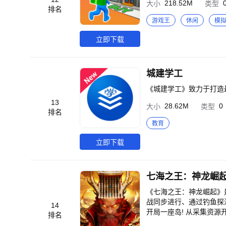
218.52M
大小
类型
排名
游戏王
休闲
模
立即下载
城建学工
《城建学工》致力于打造
13
28.62M
0
大小
类型
排名
教育
立即下载
七海之王：神龙崛
《七海之王：神龙崛起》
战同步进行、通过钓鱼探
14
开局一座岛! 从采集资
排名
入联盟，与盟友共建要塞