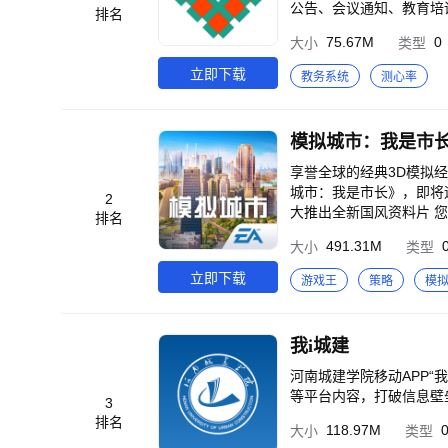
公告、会议通知、教育培
排名
进行人脸采集及发现页配
75.67M
0
大小
类型
立即下载
教务系统
测心率
模拟城市：我是市
享誉全球的经典3D模拟经营手游，倾情打
城市：我是市长》，即将
2
大推出全新国风资料片 
排名
宅、工坊和商店，更有精
491.31M
大小
类型
楼阁、巧夺天工的中式园林，在繁华市
长》拥有众多形态各异的
立即下载
游戏王
策略
模
中的树木、湖泊等打造美
全数呈现！ 城市资源连绵不绝 建设一座梦幻城市的过程中，必将面临着前所未有的考验。当您的住宅升级停滞之时，
别忘记环顾城市四周，寻
我i城建
城市中的精彩远不至此，
河南城建学院移动APP“
等平台内容，打破信息壁
3
排名
118.97M
大小
类型