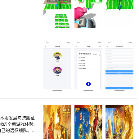
，本服发展与跨服征
松的全新游戏体验.
自己的远征舰队。加
海之巅。 个人