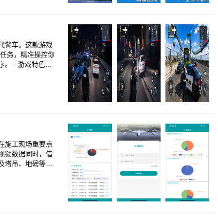
擒来~ 9、专业开
985，在不断进阶中
是机遇还是风险？等
驾驶现代警车。这款游戏
富多彩的大学活动，
： -
警车巡逻驾驶模拟 - 流畅平衡的操控 - 驾驶于专为巡逻和驾驶任务打造的精细城市道路 - 基于任务的游戏玩法 - 多视角
，在施工现场重要点
视频数据同时，借
及塔吊、地磅等物
患，安全隐患，并监控