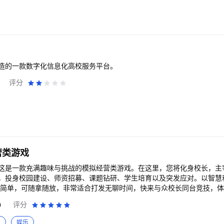
造的一款数字化信息化高校服务平台。
评分
营类游戏
这是一款充满趣味与挑战的模拟经营类游戏。在这里，您将化身校长，主
，投身校园建设、师资招募、课题钻研、学生培育以及突发应对。以智慧
0
评分
 3、 社团：奇思妙想的社团任务，热血沸腾的竞技比赛，铸就青春别样精
顶尖战队，角逐奥运赛场，斩获世界殊荣。 5、 实验楼：解锁神秘课题
拟
娱乐