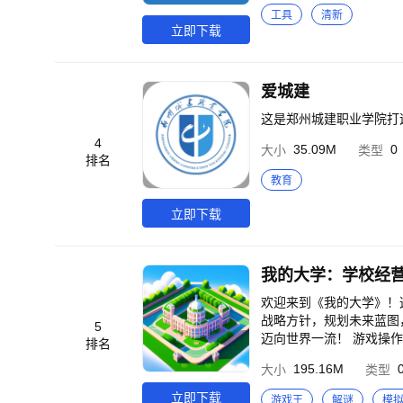
工具
清新
立即下载
爱城建
这是郑州城建职业学院打
4
35.09M
0
大小
类型
排名
教育
立即下载
我的大学：学校经
欢迎来到《我的大学》！
战略方针，规划未来蓝图
5
迈向世界一流！ 游戏操作简单，可随拿随放，非常适合打发无聊时间，快来与众校长同台竞技，体验前所未有的经营
排名
乐趣吧！ 【游戏特色】 1、 餐厅：招募厨师，研发菜品、培育厨神，用美食留住学子心。 2、 宿舍：配备多元炫酷设
195.16M
大小
类型
备，打造超燃高科技宿舍。
心：挖掘体育精英，组建
立即下载
游戏王
解谜
模