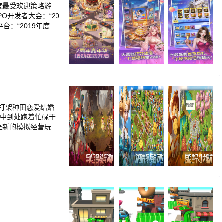
进程。 “干惊天动
度最受欢迎策略游
。 谨以此作，致敬
PO开发者大会：“20
人所继承发扬。
台：“2019年度锋
 官方网站：htt
石奖-硬核年度最受欢
QQ群：867111682
统。当你成为合伙
横战场，为你工作
觉打架种田恋爱结婚
地中到处跑着忙碌干
全新的模拟经营玩法
各个建筑中工作，
可以更好的生活在
兵器战争感。英雄
真实的战争体验，
屏来体现战场的广