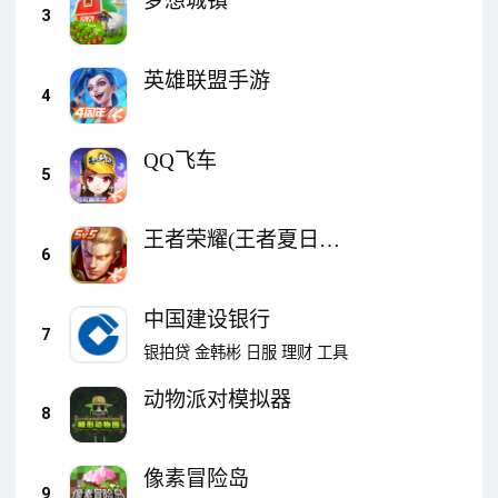
梦想城镇
3
英雄联盟手游
4
QQ飞车
5
王者荣耀(王者夏日农
6
友节)
中国建设银行
7
银拍贷
金韩彬
日服
理财
工具
动物派对模拟器
8
像素冒险岛
9