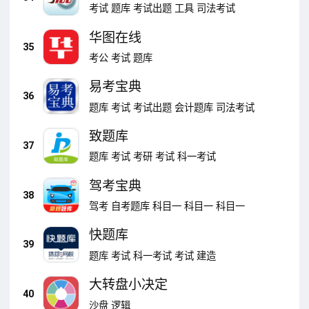
考试
题库
考试出题
工具
司法考试
华图在线
35
考公
考试
题库
易考宝典
36
题库
考试
考试出题
会计题库
司法考试
致题库
37
题库
考试
考研
考试
科一考试
驾考宝典
38
驾考
自考题库
科目一
科目一
科目一
快题库
39
题库
考试
科一考试
考试
建造
大转盘小决定
40
沙盘
逻辑