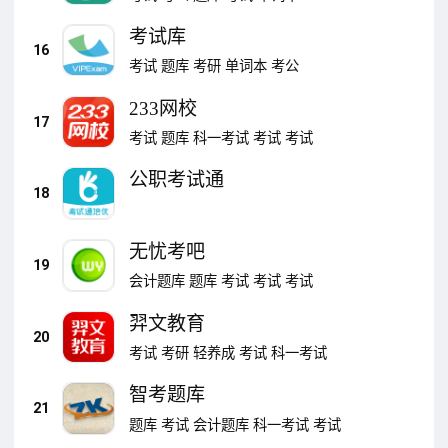
考试库
16
考试
题库
考研
单词本
考公
233网校
17
考试
题库
科一考试
考试
考试
公职考试通
18
无忧考吧
19
会计题库
题库
考试
考试
考试
羿文教育
20
考试
考研
轻养成
考试
科一考试
智考题库
21
题库
考试
会计题库
科一考试
考试