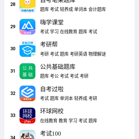
自考笔果题库
28
题库
考试
轻养成
单词本
会计题库
嗨学课堂
29
考试
学习
在线教育
题库
考试
考研帮
30
考研
考试
题库
考研英语
物理解谜
公共基础题库
31
题库
考公
考试
考试
考研
自考过啦
32
考试
题库
单词本
轻养成
考研
环球网校
33
在线教育
教育
学习
考试
题库
考试100
34