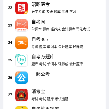
昭昭医考
22
医学考试
考研
题库
考试
学习
自考网
23
单词本
题库
轻养成
会计题库
司法考试
自考365
24
考试
题库
单词本
会计题库
轻养成
自考万题库
25
题库
考试
单词本
轻养成
会计题库
一起公考
26
消考宝
27
考试
考试
题库
考试出题