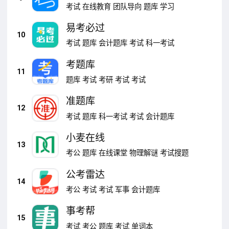
考试
在线教育
团队导向
题库
学习
易考必过
10
考试
题库
会计题库
考试
科一考试
考题库
11
题库
考试
考研
考试
考试
准题库
12
考试
题库
科一考试
考试
会计题库
小麦在线
13
考公
题库
在线课堂
物理解谜
考试搜题
公考雷达
14
考公
考试
考试
军事
会计题库
事考帮
15
考试
考公
题库
考试
单词本