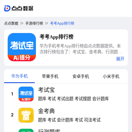
点点数据
手游排行榜
考考App排行榜
考考App排行榜
华为手机考考App排行榜由点点数据提供。本
次排行榜包含了：考试宝、金考典、行测题
库、自考准题库、易哈佛、二建万题库、帮考
展开
网、粉笔、考试在线、易考必过等十大考考
App排行榜
华为手机
苹果手机
安卓手机
小米手机
考试宝
1
题库
考试
考试出题
考试搜题
会计题库
金考典
2
题库
考试
会计题库
考试
司法考试