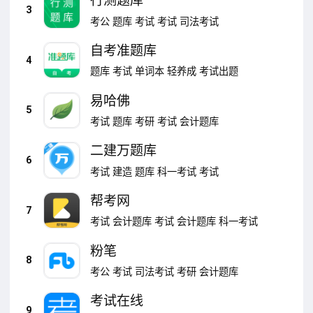
行测题库
3
考公
题库
考试
考试
司法考试
自考准题库
4
题库
考试
单词本
轻养成
考试出题
易哈佛
5
考试
题库
考研
考试
会计题库
二建万题库
6
考试
建造
题库
科一考试
考试
帮考网
7
考试
会计题库
考试
会计题库
科一考试
粉笔
8
考公
考试
司法考试
考研
会计题库
考试在线
9