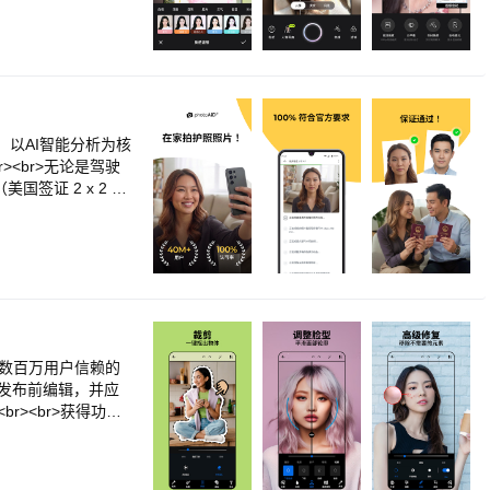
照片存储功能<br>无
丽鸥、蜡笔小新等
清透日系、韩系水
上最丰富的照片编辑工
运动等多样场景，走
下好气色，氛围滤镜叠
题，请联系我们：supp
欧美…总能找到适合
…让手机还能秒变电
将每年自动续订。您可以在
超过1000种自拍贴
br>废片急救神
可取消当前订阅。一
br>【高清专业】4
质感美照～<br>
感画面。<br>【提
 CCD、居家慵懒、
视频精修】视频身材
用约摄影师，不用修
成。以AI智能分析为核
br>【美颜相机伴
I 都能帮它们拍出海
Q号：8000190
生成专业职业形象
美国签证 2 x 2 英
br>爱你们，你们的
来的美！随手一拍就
件，我们的软件有着完备详
感瞬间拉满！<br>
技巧，有关证件的
月，价格12元/月，
port Photo
周期12个月，价格 1
port Photo
续费前5日发送私信
要求自动将图像裁剪为
<br>①支付宝自动
决这个问题，它能
扣费”，选择“无他相机会
内置的背景消除器可
gt;点击“华为账
片完美配合。<br
。数百万用户信赖的
【无他相机用戶协议&a
比您去找专业的摄影师要便
进行发布前编辑，并应
br>隐私政策地址：http
不用担心您的婴儿生物
r><br>获得功能
a-cam.com/doc/vi
、签证、小学入
千种自定义和编辑
Q群：821104691<
件照片<br>相对于
眼校正、修复、仿制
wuta-camera.c
去选择一张自己真
机感觉！图像编辑