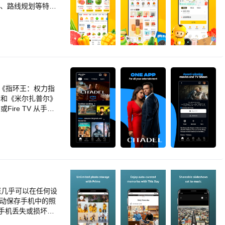
>- 相机型号<br>-
度<br>- 白平衡。<b
元赢免票<br>◇机
NG（<i>保留 exif
br>◇美团单车电
<br>其他应用程序可以直
br>3. 全国影讯
<br>- JPEG：读
先看起<br><br
、AVIF：转换为 jpe
、机票打折、电影特
取DNG的EXIF<br>
br>◇懒宅点餐：
送给我们：suppo
游周边：机票、火车
地图）。<br>- 位
美团单车、美团电单
如《指环王：权力指
限后，应用将不会在
>美团、美团外卖、美
》和《米尔扎普尔》
理位置。<br><b
养车等全面服务。
Fire TV 从手机
序“地图”的情况
br><br>【关
家 X-Ray 访问，
allow) 及更高版本
电影等生活服务于一体
和电视时与他人聊
过期未消费无条件退
/或设备而异。上面显示
用美团手机客户端，使
amazon.com/
：http://www.
。
。您几乎可以在任何设
自动保存手机中的照
手机丢失或损坏也
间。<br><br>通