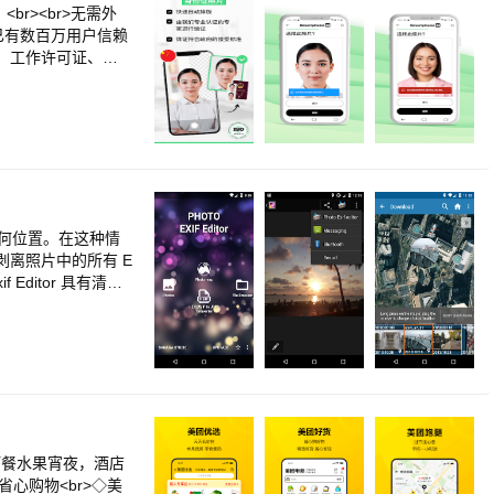
>邮箱：idphot
机、发送至电脑、发
br><br>无需外
能证件照每天为用户
，已有数百万用户信赖
十家编辑推荐。智能
留证、工作许可证、驾
看的证件照！<br
择 Smartphon
们发送邮件 1513
AI 智能审核 + 人
高效<br>完全尊重
使用方法：<br><
指引，用手机拍摄证件
印机以确保打印质量
改为任何位置。在这种情
/剥离照片中的所有 E
f Editor 具有清晰
如果您想支持，请考虑
Tool for Andr
、视频的功能，请耐心
请阅读更多内容：http
<br><b>图片的Exif数
的信息，例如方向（旋
信息的 GPS（全球
f Editor 的集成照
卖订餐水果宵夜，酒店
张照片。<br>• 删
心购物<br>◇美