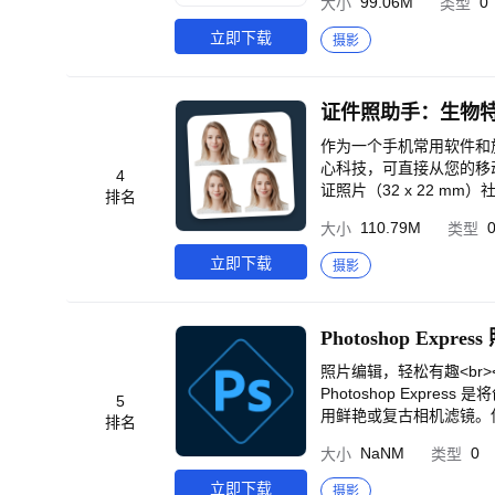
内容 - 特效、滤镜、贴图与
99.06M
0
大小
类型
正等超多美颜参数，0成本
迹，随便拍都是高清真实还
广告让你专心创作<br>
等，邀你一起跨次元合拍
光、自然原生…热门vib
立即下载
摄影
具、多款 AI 特效功能。<br
到哪里想怎么拍就怎么拍！
满 buff，随手一拍都
ort.cyberlink.co
你的风格，让你的每一张自
脑摄像头，开会、直播、网
购买后登录您的账户设置来
纸，有搞怪、美萌、潮酷各种
器！去双下巴、微调五官
旦购买后，订阅期限内任
K拍摄模式、实时字幕、3
【AI写真】<br>500
词器】拍视频口播神器！
梦境感场景、新中式氛围、
作为一个手机常用软件和旅行
美型、超清画质修复、精
修修，玩到停不下来～<b
心科技，可直接从您的移动设备中
4
侣】手机充当摄像头，直播会
报级大片。治愈又吸睛，轻
证照片（32 x 22 mm）
排名
25<br>新浪微博：@美颜
照，颜值在线又高级。简历
寸/ 日本签证45 x 45m
反馈将让我变得更好～
110.79M
大小
类型
是灵动 Live 动图，
细的证件照数据库为您提
<br>【会员自动续费服务
常见问题。<br><br>
立即下载
摄影
<br>无他相机会员-连续
Aid会自动为您剪裁图片、去
08元/年。<br>2、
Aid由两个板块组成：<b
或短信通知您即将自动扣费
合适的尺寸。对于婴儿来
续费用户退订方法：打开“支付宝
够完美地处理婴儿甚至新生
员服务自动续费服务”，选择
清除照片中的背景。您可
照片编辑，轻松有趣<br
号”--&gt;点击“付款与账
><br>选择 Passport 
Photoshop Exp
5
mp;隐私政策 】<br>用户协议地
宜；<br>2）省时<br
用鲜艳或复古相机滤镜。使用 
排名
s://www.wuta-cam.com/
特征照片不宜拍摄，我们
丰富的照片应用程序，各
p_protocol_zh.ht
NaNM
0
大小
类型
学、和学籍登记等证件的办
照片的方式任您选择。<b
br>-微博：无他相机<br>-
只有一次或两次拍摄机会
图章和瑕疵去除功能清理
立即下载
摄影