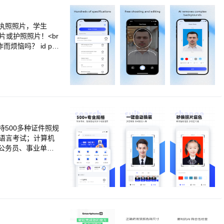
执照照片，学生
片或护照照片！<br
作而烦恼吗？ id pho
件照。<br>3步搞定
天，您可以随时下载
照照片和签证照片批准
和订单号，即可在1
d photo phd”
照片的背景多么复
证件照变得更漂亮，却
，它可以改善肤色、消
持500多种证件照规
自拍姿势不对而拍不到
等语言考试；计算机
>【数十种正装，一
公务员、事业单位
就能制作出衣服得体
体证件照，可自定
以自动生成排版照片。
br>通过对您的人
作上百种规格证件照
>3.【自动按照规
to phd 应用程序提
r><br>5.【自
证<br>旅游卡 <br
的情况下，您可以手
mm)<br>加拿大(35x
.【算法自动换装，
推荐给重视效率并喜欢使用新
br><br>7.