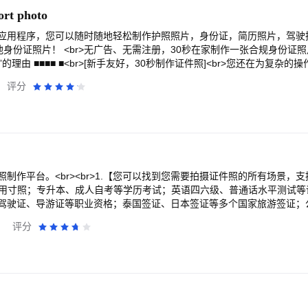
ort photo
应用程序，您可以随时随地轻松制作护照照片，身份证，简历照片，驾驶
他身份证照片！ <br>无广告、无需注册，30秒在家制作一张合规身份证照
o phd”的理由 ■■■■ ■<br>[新手友好，30秒制作证件照]<br>您还在为复杂的操
摄方法的指导。<br>选择您需要的证件照尺寸 → 拍摄或上传照片 → 保存证
评分
满意为止，无需专业摄影技巧，拍摄次数不限！<br>数码照片数据可保存7
何人都可以使用！<br>[ 审核被拒，全额退款 ]<br>经专家验证！护
未通过，只需通过客服邮件或应用内反馈联系我们，留下审核被拒绝的原因
r>[ 去除复杂背景，选择背景颜色 ]<br>拍摄时找不到纯色背景？<br>只要“i
去除背景。您可以根据需要选择背景颜色。没有时间、地点的限制，无论
白底的照片！<br>[AI美颜增强，保持自然美]<br>您是否想让自己的
>《id photo phd》拥有独特的面部美颜技术，作为一款美颜证件照应用
制作平台。<br><br>1.【您可以找到您需要拍摄证件照的所有场景，支
打造自然美丽的证件照。<br>[自拍也能拍出很棒的证件照]<br>担心
等常用寸照；专升本、成人自考等学历考试；英语四六级、普通话水平测试
论你拍照时向上、向下、向左、向右，AI都会调整照片让你面向相机。<br
驾驶证、导游证等职业资格；泰国签证、日本签证等多个国家旅游签证；
证件照会不会很不方便？ 《身份证照片phd》里准备了几十套正装，一键
身份证件；职业形象半身照等，满足证件照制作的所有场景。支持采集团
评分
动排版，解决打印烦恼 ]<br>打印照片时遇到问题？ “id photo phd”可
；<br><br>2.【支持拍摄环境检测，确保您制作出专业合格的证件照】<
可以保存打印布局。可以轻松打印出来！<br>[ 包含所有标准尺寸，制
线等项目进行检测，作出提示，以便您能拍摄出合格的证件照；<br><br
尺寸？<br>id photo phd 应用程序提供数百种照片尺寸。以下是 id pho
，精确到发丝】<br><br>4.【一键更换证件照底色，多种背景色可选】<b
照片 <br>签证照片<br>驾驶执照照片<br>2x2 照片<br>恢复<br>身份
证件照也可以美美哒】<br>专业的人像识别算法，在保证证件照不失真
片(50x70mm)<br>社交网络头像<br>...<br>签证各国：<br>美国 (51x51
白、瘦脸、美瞳、大眼！快速拍出自然好看的最美证件照；<br><br>6
45mm)<br>日本（35x45毫米）<br>中国 (33x48mm)<br>...<br>- 
正装，再也不用PS】<br>男女装、童装等多套个性正装衣服模板任您选择；<