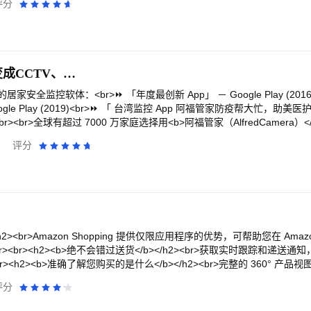
评分
>将照片保存到 Amazon Photos 之后，即可通过几乎任何设备访问
和台式机里的所有照片都集中存储到一个安全的地方。<br><br>功能：<b
备的存储空间；<br>- 借助 Amazon 安全地备份您的照片和视频；<br>
和相册；<br><br>Amazon Photos 为您的照片和视频提供安全的
以让您直接通过手机上传、查看并共享您的重要照片。
阿福管家－旧手机变成CCTV、居家防护、安全监控、宠物摄影机
新 App」 － Google Play (2016)<br>⏩ 「年度最
⏩ 「 台湾监控 App 阿福管家防疫帮大忙，助美医护人员减轻巡房负
<br><br>全球有超过 7000 万家庭选择用<b>阿福管家（AlfredCamera
将旧手机变成唾手可得的监控摄影机，为您的家与家人提供 24 小时不中
评分
<br><b>实用省钱又环保，安全监控免烦恼</b><br>全球超过<b>4000 
他们的家。我们是多人下载、评价高的免费手机监视器 App！<br><br><
许多人都把旧手机放在抽屉里生灰尘。下载安装阿福管家只要三分钟，让您的
物摄影机、或婴儿监视器。从今天起，居家防护零死角！<br><br><b
阿福管家比价格昂贵的传统监视器拥有更齐全的功能，还可以随身带着走非常
监视器或请保全的钱省下来，因为您值得更好的选择！<br><br>立即
防盗警报、双向语音对讲机、以及无限量的影片储存空间等多项实用功能
</h2><br>Amazon Shopping 提供仅限应用程序的优势，可帮助您在 Am
><br><b>设定超简单</b><br>传统监视器受限于复杂线路与繁琐设置过
<br><h2><b>绝不会错过送货</b></h2><br>获取实时跟踪和递送
福管家，安装方式自由不受限，新增、移除远端监视器随心所欲，三分钟内轻
r><h2><b>准确了解您购买的是什么</b></h2><br>完整的 360° 产
/b><br>无论是看家、看宠物、看婴儿小孩、看长辈、或是看保姆外佣，阿
间里看”通过使用手机的摄像头和 VR 确保它适合，这样你就可以在你的空间
评分
在一个固定地点，下载阿福管家后，您的旧手机想怎么放，就怎么放。挥洒创
在商品开始销售时通知您</b></h2><br>只需点击心形图标即可将商品保存
<br><b>功能超齐全</b><br>• 支援无限装置<br>您可以在门口、卧
惠。<br><br><h2><b>永远不要忘记您的密码</b></h2><br>