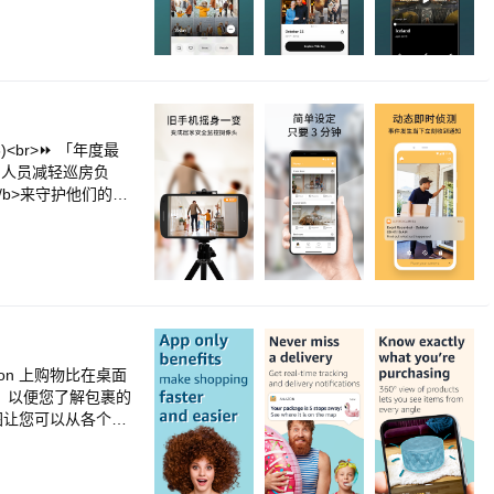
这些照片。现在，您终于
r>- 自动保存照
- 通过 SMS、电
云存储和在线备份。这
）</b>来守护他们的居
断的保护，让您可以
万个家庭</b>使用<
b>旧手机可以拿来做
旧手机立刻败部复
>为什么阿福管家这么
方便，五星好评已经
下载阿福管家，体验
。最重要的是，上
azon 上购物比在桌面
程，安装起来十分费
通知，以便您了解包裹的
松搞定。<br><
品视图让您可以从各个角
福管家都能轻松胜任！
里看到它。<br><
意，DIY 自制
到您的列表中，我们会
室、小孩房．．．都放一
通过保持安全登录来节省