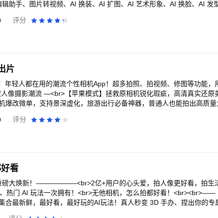
I 编辑助手、图片转视频、AI 换装、AI 扩图、AI 艺术形象、AI 换脸、AI 发
g>超火 AI 编辑工具</strong><br><br>AI 编辑助手 – 用文字描述你想要的
0
评分
生成视频 – 搭载 Kling、Google Veo、PixVerse 等先进 AI 技术，
<br>AI 艺术形象 – 一键将照片转为动漫、卡通或手绘风格，生成全新视
视频，照片人物立刻跟着动起来！<br>AI 换装 &amp; 发型 – 换上潮流
造型变化不设限。<br>AI 换脸 – 与家人、朋友或明星换脸，最多同时更换四
照、证件照。<br>AI 创意工作室 – 打造拼贴、杂志封面与季节主题视觉，由
出片
e-2 强力驱动。<br>AI 动漫视频生成 – 一张照片就能生成专属动漫风格短片。<br><
ng><br><br>快速操作：你的智能编辑工具！自动增强亮度、色彩、对比的全
！年轻人都在用的潮流个性相机App！超多拍照、拍视频、修图等功能，
和度、色调、HDR 和暗角等工具。<br>画质修复 – 快速修复照片，和低
— 硬控人像摄影潮流 —<br>【苹果模式】拯救原相机锐化瑕疵，高清真实还
移除 – 一键去除照片中不想要的物件。<br>AI 局部重绘 – 用文字描述或参
手机爆改微单，支持景深虚化，旅游出行必备神器，普通人也能拍出高质量大片！
 – 一键将特写照片变成宽景，任意调整长宽比例。<br>补光美化 – 为照片
vlog、live拍摄更好看。清透人像效果，随手拍出电影感！<br>【原
0
评分
美颜瘦身 – 针对脸部、身体进行细腻自然的修饰。<br>精修脸型 – 磨皮
感立马拿捏。<br>【复古CCD】超多火爆的CCD型号，各种场景美照
<br>美妆上色 – 唇彩、眼妆、眉型、腮红、轮廓，多种妆感一键套用。<b
围感~<br>【胶片模式】多种热门机型可供选择，记录生活中的胶片仪式
或美式氛围。<br>照片拼贴 – 内置多款拼贴模板任你选。<br>尺寸调整
】电子大头贴机，单格到九格都能拍，还能打印送到家，仪式感满满，速来
r>实时美颜相机 – 拍照时同步套用实时美颜与 AR 特效。<br><br>💎 <
【更多模式】还有帮拍模式、合照模式、男生模式等多种拍照模式，满足你
><br>天空替换 – 快速更换照片中的天空背景。<br>光线特效 – 为照片添加
I人像大师更专业 —<br>【AI换装】一键无痕换装，电子穿搭更有性价比！多
都好看
图、叠印和多种特效让照片动起来。<br>魔法笔 – 轻轻一刷立即改变照片风格。
<br>【AI人像精修】一键减肥、一键增肌、去双下巴、画质提升、AI换背
br>渐变遮罩、照片模糊工具与贴图制作<br><br>🔥 <strong>每月更新全
修参数告别繁琐，一键出片！<br>【AI写真】AI生成场景妆造，一键生
滤镜、边框模板和特效<br>免费社区内容<br><br>💁‍♀️ <strong>分享至
侣写真、闺蜜写真、全家福、卡通分身等多种主题，轻松实现写真自由！<b
、热门 AI 玩法一次拥有！<br>无他相机，怎么拍都好看！<br><br>—
到社交平台，Instagram、Facebook、X (原 Twitter)、Flickr、Snapc
世界！黏土滤镜、羊毛毡风格、油画棒风等多种热门画风玩法，感受另一
br>集合最新鲜，最好看，最好玩的AI玩法！真人秒变 3D 手办、捏出你的专
r>👑 <strong>尊享版 - 无限畅享所有更新功能与内容套件</strong><b
懂年轻人的自拍流行 —<br>【医美级美颜参数】水光肌、除皱、3D隆鼻、去
br>【自然美颜】<br>自然到像天生好看，通透肤质、完美下颌线，全都轻