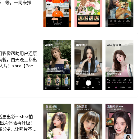
型...等，一同来探索
修图效果，AI 自动判断
套用模板或输入自定义描
觉形象。<br>动作
服装以及 30+ 款发
张人脸。<br>AI
 Nano Banan
br>📸 <strong
能小帮手！<br>照
用影像帮助用户还原
画质、模糊照片说 B
原美貌，白天晚上都出
考图片，直接替换照片中
<br>【Pock
加入自然虚拟光源，打
生模式】生图直出秘
、去除细纹与痘疤，微
一键式直出，带你梦
r>美学滤镜 – 多
感，随手拍都能出片
 – 预设多种社交尺
体验当下年轻人最喜
strong>进阶特效
不同场景的拍照需
自然的光线放射效果。<
款服装以及自定义效
<br>添加 / 去除
景、AI消除、AI一
新内容</strong>
成我的写真！更有博主
所有社交平台</stro
r>【AI玩法】无
— 出片体验再升级！
hat、Pinterest，
个次元的新鲜和冲
属分身...让照片不止
r><br>解锁所有进阶
颈纹、下颌线、牙齿矫
松拿捏！0 假面痕