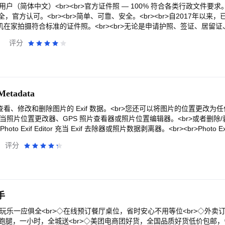
人：为成人、儿童甚至婴儿制作身份证照片，如护照照片！<br>[联系我们]<br
保存方式可选，支持冲印纸质照片邮寄到家】<br>电子照直接保存至手
户（简体中文）<br><br>官方证件照 — 100% 符合各类行政文件要求。<
.ai<br>如果您有任何问题或建议，请随时与我联系。
方便的保存方式。纸质冲印照片可邮寄到家，全国包邮。<br><br>智
官方认可。<br><br>简单、可靠、安全。<br><br>自2017年以来
已累计获得近千万用户的青睐，赢得了小众软件、36 Kr、微博应用等数
，通过手机在家拍摄符合标准的证件照。<br><br>无论是申请护照、签证、居
但难以被超越！还要我们的目标是，让您用手机也可以轻松拍出专业合格好
artphone iD 都将全程协助，确保照片符合官方标准。<br><br>为什么选
评分
中有任何问题或建议，都可以在 App 内部「客服」页面中直接反馈，或者给我
片100% 符合本地及国际行政标准<br>可无限次拍摄重试，直到照片通过审核<br>
<br><br>希望智能证件照能够帮助您制作出满意的证件照。
<br>操作简便，支持24 小时全天候使用<br>可实时跟踪订单状态，透明
片或账号数据<br>严格遵守欧洲GDPR数据保护条例，保障信息安全<br>
地区<br>选择所需办理的证件类型（如护照、签证、驾照等）<br>按照
的合规照片将通过电子邮件发送<br>如需打印照片，建议使用认证自助打
 Metadata
>拍摄前请先阅读我们的拍照指南，以加快审核速度。
tor 允许您查看、修改和删除图片的 Exif 数据。<br>您还可以将图片的位置更
器充当照片位置更改器、GPS 照片查看器或照片位置编辑器。<br>或者删除
o Exif Editor 充当 Exif 去除器或照片数据剥离器。<br><br>Photo Exi
用的工具，可帮助您更正您喜爱的照片中缺失的信息。<br><br><b>
评分
/b><br><br><b>通知</b><br><b>我们的应用程序“EXIF Pro - Exif
合并到此应用程序中。它将包括编辑图片（JPG、PNG、RAW...）、音频
b>Android 4.4 (Kitkat) 不允许非系统应用程序将文件写入外部 sdcard。
cs/sdcard-on-kitkat/</b><br><br><b>要打开相机，请长按图库按钮</b><br>
>• 它包含相机设置，例如相机型号和品牌等静态信息，以及随每个图像变化
手
距、测光模式和 ISO 速度信息。<br>• 它还包括用于保存照片拍摄位置
b>照片 Exif 编辑器能做什么？</b><br>• 从 Android 图库或 Photo Exi
 吃喝玩乐一应俱全<br>◇在线预订餐厅桌位，省时安心不用等位<br>◇外
 信息。<br>• 添加或更正使用谷歌地图拍摄照片的位置。<br>• 批量编辑多
团跑腿，一小时，全城送<br>◇美团电商团好货，全国品质好货低价包邮，省