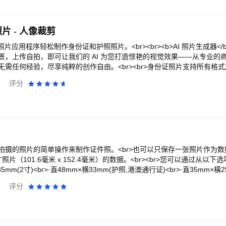
件照，毕竟很多时候，证件照片是要陪伴我们很长时间的，为您提供精心
oshop Express 一应俱全。<br><br>无论您的摄影技能如何，都能
置检验器<br>内置的检验器会对您的照片与所申请的证件要求进行精细的
op Express，体验全面而简单的编辑、修饰照片和转换瞬间的方式！<br><br>
的证件照片被认可<br>人工智能与专家校对的结合，无论是签证/ 护照还是
br>照片编辑器和图像修饰<br>- 使用我们的面部编辑应用美化您的自拍<br>
 - 人像裁剪
。<br><br>在旅途中，选择我们的软件，不需要再去搜索附近的照相亭，有
 为照片添加文字，提升图像效果<br>- 使用瑕疵去除和污点修复功能修饰
间；在家里，选择我们的软件，不需要离开舒适的沙发，PhotoAid给
照片色彩编辑，替换图像背景并移除对象<br>- 去除模糊、去除薄雾、消除
 照片应用程序轻松制作身份证和护照照片。<br><br><b>AI 照片生成器</b>
，不需要担心没有地方拍证件照，选择我们的软件，我们24小时待命！<br
r>行业领先的图片编辑器和拼贴制作器<br>- 在有趣简单的照片拼贴制作器中组
景，上传自拍，即可让我们的 AI 为您打造惊艳的视觉效果——从专业的
，或对产品有任何意见和建议，或想找我们合作，欢迎随时跟我们联系：supp
片网格布局<br>- 使用易用的图形设计功能创建表情包<br>- 为照片
需任何经验，尽享纯粹的创作自由。<br><br>身份证照片支持所有格
和布局的文字<br><br>轻松上传和分享照片<br>- 从多种源格式上传
、签证、驾照、简历、证书、社交平台</b>等等！身份证照片自动检测您
评分
r>- 面部编辑应用、拼贴制作器和图像编辑器，完美适配社交媒体<br>- 将照
并且您可以使用Nuts证件照应用程序通过自拍来创建照片，一次又一次
ok、Pinterest、Snapchat、Facebook、Line 和 Telegram<br><br>使用 
用证件照，又觉得线下门店太贵，不妨试试这款证件照。<br><br>📷特
能！<br><br>高级版<br>升级到 Photoshop Express Premium，
需3分钟即可制作身份证照片<br>自动检测您的肖像<br>直接拍照或使用以
hotoshop Express 是为每个人打造的图片编辑器。使用 Adobe Photosho
<br>通过色调调整改善照片<br>一处即可检查所有保存的身份证照片<b
有趣表情包并制作个性化图片拼贴！<br><br> Adobe 使用条款：<b
<br>您需要的快速搜索规格<br>以不同格式（jpeg、png、webp）和分
p://www.adobe.com/go/terms_cn 和 Adobe 隐私政策 http://www.ado
我们提供令人惊叹的正装更换器，提供各种高清品质女式/男式/儿童智能
><br> 请勿出售或分享我的个人信息 www.adobe.com/go/ca-rights
<br>使用这个<b>证件照片应用</b>，您可以在几秒钟内格式化并保存任
摄的照片的简单操作来制作证件照。<br>也可以只保存一张照片作为数据。<
片，还是各种尺寸的照片，你都可以在这里找到你想要的。如果您需要更
片（101.6毫米 x 152.4毫米）的数据。<br><br>您可以通过从以
照片完美无缺。使用此应用程序来节省外出拍摄身份证照片的费用！
5mm(2寸)<br>·直48mm×横33mm(护照,港澳通行证)<br>·直35mm×橫25
1mm×横51mm(美国签证)<br>·直45mm×横45mm(日本签证)<br>·直40m
评分
您可以通过输入数字来指定其他尺寸。<br><br>完成打印的尺寸默认为6寸照片（1
改它。