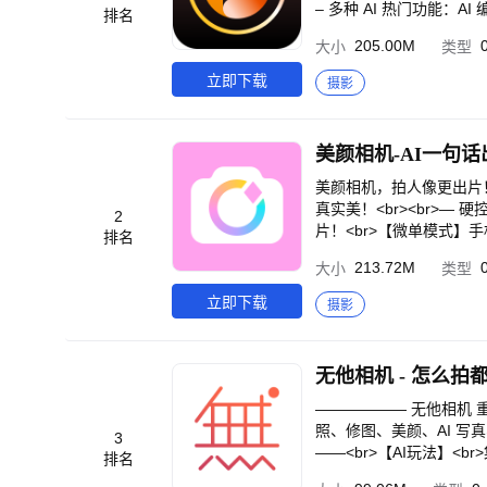
– 多种 AI 热门功能：A
排名
<br><br>🪄 <stron
205.00M
大小
类型
并完成编辑。<br>AI 图片
述，3 步骤让照片动起来。
立即下载
摄影
模仿 – 上传一张照片＋任意
型，实现 AI 虚拟沙龙，
形象照 – 快速打造商务大头
美颜相机-AI一句话
a Pro 与 GPT-Imag
>照片编辑工具</stro
美颜相机，拍人像更出片
片调色 – 亮度、对比、饱
真实美！<br><br>
2
ye bye。<br>物件
片！<br>【微单模式】
排名
的元素。<br>AI 扩图
et模式】横屏拍摄更专业，
213.72M
大小
类型
造完美光线效果。<br>
诀，不假面不吃妆，高清质
调下颌、鼻型更立体自然。
回千禧年代，拍出满满氛
立即下载
摄影
款风格滤镜打造复古、日系
～<br>【潮流大头贴
寸快速裁剪、翻转和套用。<b
欢的拍照方式。<br>
工具</strong><br
求！<br><br>— A
无他相机 - 怎么拍
br>动态特效 – 动态贴
果，你的电子衣橱无限大！
水印<br>自动抠图与换背景<
键美颜、AI头发等专业精
—————— 无他相机 重磅大焕新！——————<br>2亿+用户的心头爱，拍人像更好看，拍生活更出彩～<br>拍
<br><br>独家季节性贴图、
同款写真、儿童写真、情
照、修图、美颜、AI 写真
3
ng><br>将吸睛的动态照片发布
需关键字，一键穿越漫画
——<br>【AI玩法】<
排名
快速吸引粉丝目光！<br><b
击!<br><br>— 更
能看，还能“玩”起来！<