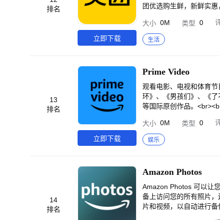
除所有照片信息以保护您的隐私。
团优选购生鲜，新鲜实惠，当日下单，次日自提 ◇美团地图
排名
相机制造商<br>- 拍摄时间<
功能，更多惊喜功能期待您去
0M
0
大小
类型
r>- 还有更多标签...<br>•
票低价优质出行，全国汽车
数据</i>）<br>这是从我们
单车免押金骑行，更优惠更
立即下载
生活
接将 HEIF、AVIF 图像
在线选座<br>◇影院会
取和写入 EXIF<br>- PN
>【产品特点】<br>
g、png：自 2.2.22 起<
价、打车出租车等团购实惠
Prime Video
<br>如果您遇到任何问
美食、水果、鲜花、下午茶
rt@xnano.net<br
票、景点门票、跟团游；<
观看电影、电视和体育节目
置权限：这是允许地图识别您
车；<br>◇品牌秒杀：
环》、《男孩们》、《了
13
每次保存时显示写入请求<b
团酒店、猫眼电影，为您
等国际原创作品。<br><br
排名
>我们不会在任何地方存储、
除各种实惠，美团网提供用
或平板电脑投射到大屏幕。<b
下，地图上有一个按钮，当您点
0M
0
大小
类型
于美团】<br>美团网（m
深入电影和电视节目的幕后
上，您可以选择拒绝此位
的综合信息网站。秉承消
天。<br>• 继续跨设备观
立即下载
娱乐
款”等消费者保障条款，为
的某些标题和功能可能在您所
用中有任何问题可通过以下方式
videoterms。 Amazon
meituan.com/
Amazon Photos
Amazon Photo
备上访问您的所有照片，还
14
片和视频，以自动进行备
排名
不例外。将照片存储到 Am