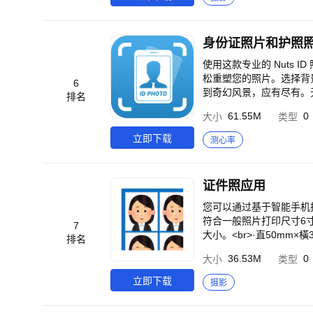
om
正心满意足的照片作为证
器和照片拼贴制作器，Phot
们的荣幸；<br>5）内
器。立即获取 Photosh
调整；<br>6）确保您
XPRESS 功能<br><
身份证照片和护照照片
确保您的证件照片被官方认可
照片增添怀旧感<br>-
自动生成功能，节省您的时
果<br>- 创建自定义
使用这款专业的 Nuts ID
导，节省您的精力；在深夜
力和戏剧性滤镜<br><b
松重塑您的照片。选择背
6
用过程中有任何疑问或困惑
用我们拼贴制作器的预制照
到奇幻风景，应有尽有。无
排名
rt-photo.online
义水印，以及使用数十种字体
如<b>身份证、各国护照
61.55M
0
大小
类型
TIFF 和 PNG）<b
裁剪和搜索准确的规格。
平台，如 Instagram、TikT
到您满意为止。如果你需要使
立即下载
测心率
ss Premium 解锁无限可
摄指导，操作简单<br>只
确的编辑控制。<br><br>P
裁剪、更改背景、添加注释
片魔法。立即修复照片、创建
片尺寸，包括多国护照和签证
证件照应用
使用受 Adobe 一般使用条款 htt
>您不需要穿正式装扮，
cy_policy_cn 约束<br
份证设计和风格。<br>
您可以通过基于智能手机拍
论是签证照片还是证件照
符合一般照片打印尺寸6寸照
7
我们联系并使这张身份证
大小。<br>·直50mm×橫3
排名
5mm×橫35mm<br>·直5
36.53M
0
大小
类型
70mm×橫70mm<br>
2.4毫米），但您可以更
立即下载
摄影