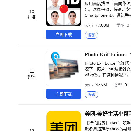
技术的人。<br>适合全家
【快速保存电子照，多种
应用商店描述 – 面向华语用
o.service@leeta
送至邮箱，只为您选择您最
出，居家拍摄，快速、安全，
10
制作证件照达数十万张，
Smartphone iD
排名
证件照虽然一直被模仿，
照更新，或其他政府文件，Sm
77.03M
0
大小
类型
><br>如您在使用过程
e iD：<br><br>照
738454@qq.com。
工复审双重验证，确保合规
立即下载
摄影
隐私，您可随时删除个人照
br>选择您所在的国家或
照<br>确认订单后，您
Photo Exif Editor -
符合标准。<br><br
Photo Exif Edi
况下，照片 Exif 编辑
11
xif 标签。在这种情况下，Phot
排名
的用户界面，是一款易于使
NaNM
0
大小
类型
获得没有广告和更多功能的专业版。<
oid”的所有功能将很快
立即下载
摄影
等待！</b><br><br><
s://metactrl.com/do
据是什么？</b><br
美团-美好生活小帮
转）、光圈、快门速度、焦
定位系统）标签。<br><br><
【特色服务】<br>1.
片浏览器浏览和查看 Exif
旅游周边推荐<br>◇美
12