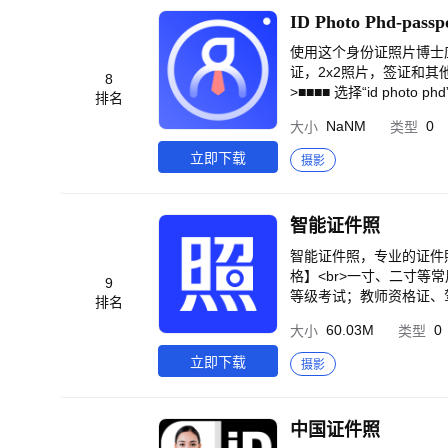
ID Photo Phd-passp
使用这个身份证照片博士
证，2x2照片，签证和其
8
>■■■■ 选择“id phot
排名
to phd应用程序提供拍
NaNM
0
大小
类型
证件照！ ！<br>直到
到相册。没有任何负担，任
立即下载
摄影
率高达95%！即使审核
个工作日内获得全额退款！<b
识别出脸部轮廓，就可以
智能证件照
杂，你都可以轻松获得一张
又担心不自然？ ？ <br
智能证件照，专业的证件照
除缺陷、保留可识别特征，
格】<br>一寸、二寸
9
好看的证件照？<br>无
等级考试；教师资格证、
排名
键更换】<br>穿西装拍
考试；社保证、身份证等
60.03M
0
大小
类型
的身份证照片。<br>[ 自
义采集信息和批量下载照片
只要选择照片纸的尺寸，就
脸姿态、光线环境、眼睛视
立即下载
摄影
]<br>找不到您需要的证件照
格要求裁剪证件照，智能抠图
供的一些规格示例。<br>护照
然美颜瘦脸大眼，素颜的
>托业(30x40mm)<br>名
动对照片人像进行磨皮、美
中国证件照
45mm)<br>申根 (35x
服装贴合人像更真实，秒换