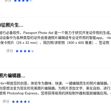
边框！<br>无限次数使用物件移除、移动与复制功能<br>Ultra HD 4K 
评分
get专业医美级美颜！<br>【IP跨次元】海量正版IP入驻，迪士尼、三
原美貌～<br>【超清滤镜】<br>上百种风格滤镜随心选：胶片复古、
无水印<br><br>你还在等什么？<br>立即试用相片大师，体验移动设备
！<br>【潮流滤镜】专为年轻人打造的新生活潮流滤镜，露营、探店、
e 切换自如，不同场景都能拍出神仙氛围感！<br> 素颜出镜也能稳稳拿
><br>在 Instagram 上寻找灵感：@photodirector_app<br>如有问
<br>【质感妆容】超A质感搭配神仙滤镜，国潮、韩系、日系、ins、
是大片～<br>【直播助手】<br>超清画质修复、精致五官微调、妆容随心选
m<br><br>––––––<br><br>除非在续订到期日前 24 小时取消，否则系统
拍都好看！<br>【创意贴纸】创意AR贴纸火爆各圈，潮流好玩有质感，
课都能高清在线，美颜不掉线，随时保持满分状态！<br>【人像精修】<
管理订阅并关闭自动续订。根据 Store 订阅政策，在活动订阅期间不
风格，让你的自拍不再单调！<br><br>— 手机秒变视频Vlog神器 —<
、修饰肤质，细节拉满又自然。随时拯救原相机拍废的自拍，轻松拥有高级
何未使用的部分将无法提供退款。
证件照助手：生物特征照片生成软件
0分钟超长拍摄、音乐等功能，让你的手机秒变vlog神器，轻松拥有清晰质
+款热门造型，每周都有新模版上线，轻松解锁写真自由！<br>韩系氛围、复古
告别忘词烦恼，轻松一镜到底～眼神不偏离，表情管理更自然！<br>【
ins杂志感、城市旅拍、国风美学...百样场景氛围感一键生成！<br>不
必备软件，Passport Photo Aid 是一个致力于研究开发证件照的生
致五官等超多精修参数，拯救原相机视频废片！修视频像修图一样简单！<
r>【AI萌宠】<br>宠物专属大片模式！无论是呆萌猫咪还是活力狗狗，A
为各种类型的证件由普通照片编辑成专业证件照的智能app。 <br><br>无论是驾驶
议也能使用美颜相机。<br><br>— 如有问题欢迎联系 —<br>用户反馈Q
松刷爆朋友圈！<br>【AI职业照】<br>证件照不用去照相馆！AI 自动
社保卡照片（26 x 32 mm）、简历照/求职照（400 x 400 像素）、签证照（
相机<br>小红书：@美颜相机 <br>官方微信：@BeautyCam美颜相机<
、社交头像、商务需求，一键搞定！<br>【LIVE实况影像】<br>动起
m/ 韩国签证 35 x 45 mm等 ）、护照照片（33 x 48 mm）等类型证
0
评分
自带美颜美妆，让你的美不再停留在静态！日常分享，拍完直接发朋友圈，氛围
供一站式服务，细到头部到照片顶部的距离，照片像素的调整，泛到拍照
声明】<br>1、会员服务名称:<br>无他相机会员-连续包月：订阅周期1个
您可以选择手机相册里的照片，也可以选择用手机拍摄的照片，或者是自拍照，Pass
包季：订阅周期3个月，价格30元/季，<br>无他相机会员-连续包年：订阅
除和修改背景等步骤，仅需3秒钟，您可以获得所需的证件照！<br><br>Pass
续订：“连续包月/季/年”商品为自动续费商品，确认购买后，无他相机会在自动
r><br>自动照片剪裁器：<br>基于AI算法可自动识别人相，并根据证件
，无他相机将在会员服务到期前一日进行自动扣款。<br>3、取消续订：
说，他们的脸部比例不同，不易处理，我们的婴儿照片调整器可以帮您解
Photoshop Express 照片编辑器应用
”，进入“我”--&gt;“设置”--&gt;“支付设置”--&gt;“免密支付/自动
婴儿的照片。<br><br>图片背景去除器：<br>您不必担心背景问题，
关闭服务。<br>②鸿蒙应用内支付自动续费用户退订方法：打开“设置”--&
在照片上获得极其干净的背景效果。同时婴儿照片背景消除器也能与婴儿照
><br>释放您的创意，体验专为趣味、快速、一键编辑而生的照片编辑器
单”--&gt;点击“订阅”--&gt;选择“无他相机”，点击“取消订阅”。<br><br>
Photo Aid 的六大原因：<br>1）省钱<br>使用 Passport Photo Aid 
ress 是将创意想法变为现实的完美图片编辑器。为照片添加文字、美化自拍、
址：https://www.wuta-cam.com//doc/terms_of_use_zh.html<
>使用手机软件会比您去照相馆或照相亭更省时间；<br>3）儿童友好<br>
Photoshop Express，您将获得易用的拼贴制作器和面部编辑应用。<b
doc/privacy_policy_zh_v240504.html<br>会员协议地址：https://www.wut
的软件提供婴儿AI识别功能，能理想的处理小孩的照片，使用于儿童护照
种照片效果触手可及。从复古胶片效果和叠加到照片贴纸和修饰工具，数
ml<br><br>【联系我们】<br>有任何问题和建议，请及时和我们联系!<br>-用户Q
评分
理，也可以实现您带着孩子去旅行的计划了；<br>4）您可以选择您的证
r><br>只需轻点几下即可美化自拍！我们的面部编辑应用帮助您使用红
小红书：无他相机<br>-微信客服：Wuta-App<br>-商务合作：cooperation@
的摄影亭和照相馆，我们的软件是不限数量的，您可以充分的准备和机会
图像。从数百种相机滤镜中选择，营造情绪胶片效果、美学风格或复古相