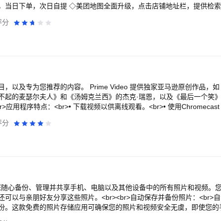
<br>• 添加、修改、删除 EXIF 标签：<br>- GPS坐标/GPS位置<br
全面升级，点击店铺地址栏，提供检索、路线规划等特色
br>- 方向（旋转）<br>- 光圈<br>- 快门速度<br>- 焦距<br>- ISO感光
发现<br><br>2. 旅游出行一站搞定<br>◇火车票抢票快，购票还可一
评分
 HEIF、AVIF 转换器<br>- 从 HEIF、HEIC、AVIF 图像转换为 JPEG 或 P
票在线预订更优惠<br>◇美团打车优惠不停，快车专车出租车便捷出发<
的另一个应用程序“HEIC/HEIF/AVIF 2 JPG Converter”合并而来的
便捷<br>◇查公交、查到站，车辆到站提前提醒，一站式安心乘公交<br><
共享到此应用程序以进行文件转换<br><br><br><br><b>支持的文件类型</b>
员卡商家券，电影购票享超值更优惠<br>◇热映影片团购订座，大片预告电影抢
G（PNG 1.2 规范的扩展）：读写 EXIF - 自 2.3.6 起<br>- HEIF、HEIC
吃喝玩乐全都有：美食精选、外卖订餐、酒店预订、旅游团购、电商品牌秒杀
br><br><b>下一步是什么？</b><br>- 支持编辑WEBP的EXIF<br>- 支持读
根本停不下来！<br>◇情侣约会：吃美食、看电影、住酒店、去旅游；<
题，想要新功能或有反馈以改进此应用程序，请随时通过支持电子邮件将其发
、超市百货<br>◇朋友轰趴：按摩足疗、KTV、桌游电玩；<br>◇旅
><br>权限说明：<br>- WiFi 权限：此应用程序需要网络连接才能加载地图（谷歌
br>◇打车出行：美团打车，快车、专车、出租车；<br>◇美团单车：
，以及专为您推荐的内容。 Prime Video 提供独家亚马逊原创作品，
当前位置的可选权限。<br>-（Android 12+）管理媒体：授予此权
产地果蔬、品牌食品、家居百货、一站购齐；<br><br>【产品简介】<br
不起的麦瑟尔夫人》和《汤姆克兰西》的杰克·瑞恩，以及《最后一个笑
r>-（Android 9+）媒体位置（媒体文件的地理位置）：需要读写文件的地
提供美食、外卖、电商、酒店、旅游、电影、KTV、机票、火车票、洗车
>应用程序特点：<br>• 下载视频以供离线观看。<br>• 使用Chromecast 或
收集或共享您的图像/数据的位置/信息！</b><br><br>例如，在应用程
户消费评价、商家评分、商家信息查询等功能，旨在为用户提供好的服务！<
r>• 个人资料创建个性化的娱乐体验。<br>• 通过由 IMDb 提供支持的独
击它时，地图会移动到您当前的位置。<br>在 Android 6.0 (Marshm
评分
eituan.com）成立于2010年3月4日，汇聚美食、外卖、酒店、旅游、
（可用性因市场而异）。<br>• 创建或加入观看聚会，以便在观看电影
置权限。
费者至上的价值观，在业内率先推出“7天内未消费无条件退款”和“美团券
看视频。<br><br>*Prime Video 上的内容和功能可用性可能因地区和
消费者放心消费提供权益保障。<br><br>【用户帮助】<br>感谢您使
在的国家/地区不可用。<br><br>有关我们的使用条款和使用规则，请参阅 
查询解决：<br>1.客户端查询入口：我的 =&gt; 客服中心<br>2.官方网站
、Amazon 徽标和 Prime Video 是 Amazon.com, Inc. 或其附属公司的商标
s 可以让您随心备份、管理并共享手机、电脑以及其他设备中的所有照片和视频
可以与亲朋好友分享这些照片。<br><br>自动保存并备份照片：<br>
份。这款免费的照片存储应用可确保您的照片和视频安全无虞，即使您的
azon Photos 之后，您就可以把它们从手机中删除，以释放手机中的存储空