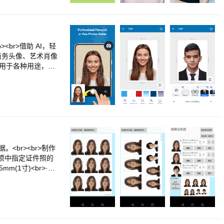
挑选的平台，是我
享受高品质图像编辑
对比，以确保是否需要
PHOTOSHOP E
身份证，我们的软件
- 使用复古相机滤镜为
了Photo Aid
照片，打造平滑肌肤效
您最细致的拍摄指
背景噪音，无缝应用活
<br>借助 AI，轻
><br>若您在使
合图片<br>- 使
商务头像、艺术肖像
ort@passpo
添加文字、图章、自定
式用于各种用途，例
图像（包括 RAW、
的肖像，无需枯燥的
片分享到您喜爱的社交
地拍摄您的肖像，直
Photoshop Expre
点📷<br>提供拍
获取额外的专属功能和更精
前的照片<br>轻松
p Express 创造照
r>提供多种证件照
r>您对此应用程序的
辨率保存<br><br
be.com/go/priva
正装，适合护照或身
何有用的证件照片！无
br><br>制作
多格式，请随时与
下选项中指定证件照的
mm(1寸)<br>·直4
m×橫30mm<br>·直
01.6毫米 x 15