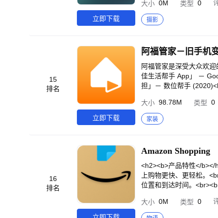
0M
0
大小
类型
过任意设备访问照片：<br
可以把旧笔记本电脑、手机
立即下载
摄影
片，以轻松实现备份并释放设
子邮件或其他应用来共享照片
款免费的在线存储应用可
阿福管家是深受大众欢迎的居家安全监控软体：<br>⏩ 「年度最创
佳生活帮手 App」 － Google Play (2019)<br>
15
担」－ 数位帮手 (2020)
排名
家安全。我们帮助使用者
98.78M
0
大小
类型
尽情享受安心的生活！<br>
b>阿福管家</b>来保护
立即下载
家装
什么呢？</b><br>
活，变身为监控摄影机、宠
受欢迎？</b><br>
Amazon Shopping
累积超过数十万。请把购买
远端监控现场画面、动态
<h2><b>产品特性</b>
述功能“完全免费”！<br
上购物更快、更轻松。<br>
16
神。只要在手机上下载阿
位置和到达时间。<br><b
排名
br><b>用途超多元<
度查看项目。 “在你的房
0M
0
大小
类型
不像传统监视器只能摆放
br><h2><b>我们会
远端监视器不求人！<br>
提醒您降价，以免您错过任何优
立即下载