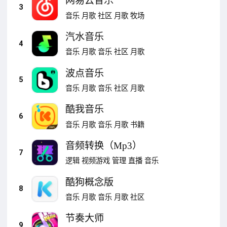
网易云音乐
3
音乐
月歌
社区
月歌
牧场
汽水音乐
4
音乐
月歌
音乐
社区
月歌
波点音乐
5
音乐
月歌
音乐
社区
月歌
酷我音乐
6
音乐
月歌
音乐
月歌
书籍
音频转换（Mp3）
7
逻辑
视频游戏
管理
直播
音乐
酷狗概念版
8
音乐
月歌
音乐
月歌
社区
节奏大师
9