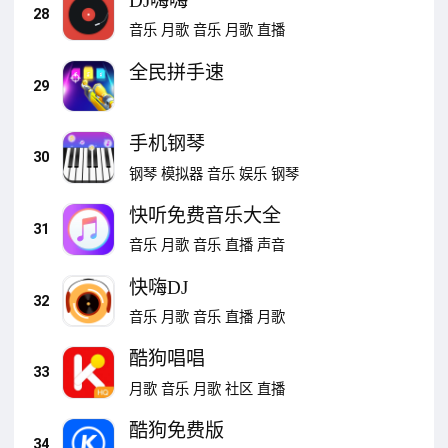
DJ嗨嗨
28
音乐
月歌
音乐
月歌
直播
全民拼手速
29
手机钢琴
30
钢琴
模拟器
音乐
娱乐
钢琴
快听免费音乐大全
31
音乐
月歌
音乐
直播
声音
快嗨DJ
32
音乐
月歌
音乐
直播
月歌
酷狗唱唱
33
月歌
音乐
月歌
社区
直播
酷狗免费版
34