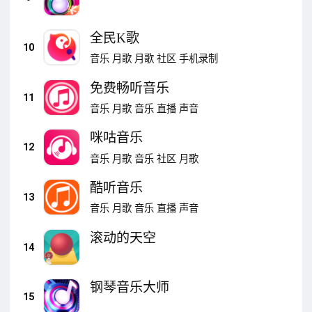
全民K歌
10
音乐
月歌
月歌
社区
手机录制
免费畅听音乐
11
音乐
月歌
音乐
直播
声音
咪咕音乐
12
音乐
月歌
音乐
社区
月歌
酷听音乐
13
音乐
月歌
音乐
直播
声音
滚动的天空
14
钢琴音乐大师
15