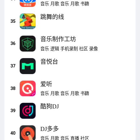
音乐
月歌
音乐
月歌
书籍
跳舞的线
35
音乐制作工坊
36
音乐
逻辑
手机录制
社区
录像
音悦台
37
爱听
38
音乐
月歌
音乐
月歌
书籍
酷狗DJ
39
DJ多多
40
音乐
月歌
音乐
直播
社区