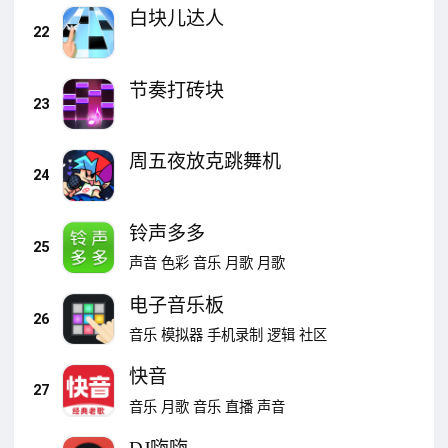
白块儿达人
22
节奏打砖块
23
周五夜放克跳舞机
24
铃声多多
25
声音
色彩
音乐
月歌
月歌
电子音乐板
26
音乐
模拟器
手机录制
逻辑
社区
快音
27
音乐
月歌
音乐
直播
声音