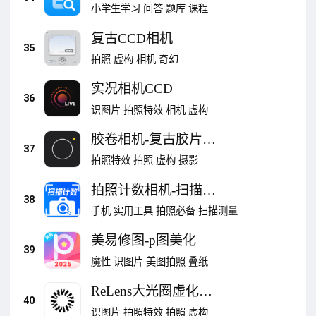
小学生学习
问答
题库
课程
复古CCD相机
35
拍照
虚构
相机
奇幻
实况相机CCD
36
识图片
拍照特效
相机
虚构
胶卷相机-复古胶片滤
37
镜相机
拍照特效
拍照
虚构
摄影
拍照计数相机-扫描计
38
数
手机
实用工具
拍照必备
扫描测量
美易修图-p图美化
39
魔性
识图片
美图拍照
叠纸
ReLens大光圈虚化单
40
反相机
识图片
拍照特效
拍照
虚构