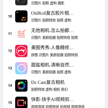
识图片
拍照
虚构
摄影
OldRoll复古胶片相
10
机-拍立得胶卷
识图片
拍照特效
拍照
虚构
无他相机-怎么拍都好
11
看
识图片
美颜拍摄
拍照特效
拍照
美图秀秀-人像精修工
12
具
拼图
识图片
美颜拍摄
拍照特效
甜盐相机-清晰自然不
13
吃妆
识图片
美颜拍摄
拍照
虚构
Dz Cam复古相机
14
拍照特效
虚构
相机
奇幻
快影-快手AI视频剪辑
15
创作工具
视频游戏
拍照特效
拍视频
视频游戏