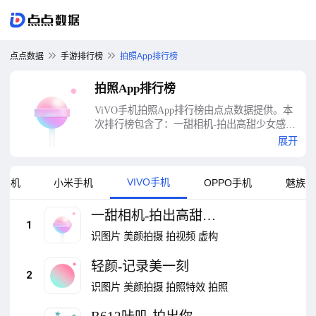
点点数据
手游排行榜
拍照App排行榜
拍照App排行榜
ViVO手机拍照App排行榜由点点数据提供。本
次排行榜包含了：一甜相机-拍出高甜少女感、
轻颜-记录美一刻、B612咔叽-拍出你的自然
展开
美、美颜相机-AI一句话出片、ProCCD复古
CCD相机、日杂相机、醒图-轻松修出高级感、
Faceu激萌-你就这么好看、Fomz、OldRoll复古
VIVO手机
卓手机
小米手机
OPPO手机
魅族手
胶片相机-拍立得胶卷等十大拍照App排行榜
一甜相机-拍出高甜少
1
女感
识图片
美颜拍摄
拍视频
虚构
轻颜-记录美一刻
2
识图片
美颜拍摄
拍照特效
拍照