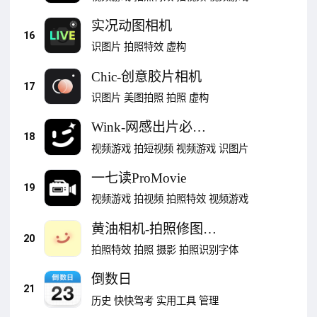
实况动图相机
16
识图片
拍照特效
虚构
Chic-创意胶片相机
17
识图片
美图拍照
拍照
虚构
Wink-网感出片必备
18
神器
视频游戏
拍短视频
视频游戏
识图片
一七读ProMovie
19
视频游戏
拍视频
拍照特效
视频游戏
黄油相机-拍照修图全
20
能相机
拍照特效
拍照
摄影
拍照识别字体
倒数日
21
历史
快快驾考
实用工具
管理