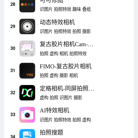
可可修图
28
识图片
拍照特效
趣味
叠纸
动态特效相机
29
识图片
拍照特效
拍照
摄影
复古胶片相机Cam-
30
CCD相机
拍照
虚构
相机
拍照特效
FIMO-复古胶片相机
31
拍照
虚构
摄影
相机
定格相机-同屏拍照掌
32
控拍摄时刻
虚构
拍照
识图片
摄影
AI特效相机
33
识图片
拍照特效
拍照
虚构
拍照搜题
34