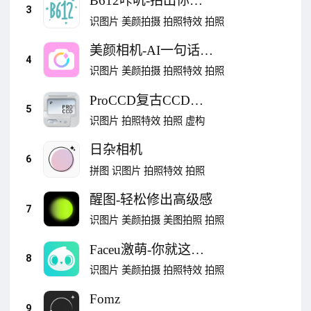
B612咔叽-拍出你的
3
自然美
识图片
美颜拍摄
拍照特效
拍照
美颜相机-AI一句话出
4
片
识图片
美颜拍摄
拍照特效
拍照
ProCCD复古CCD相
5
机
识图片
拍照特效
拍照
虚构
日杂相机
6
拼图
识图片
拍照特效
拍照
醒图-轻松修出高级感
7
识图片
美颜拍摄
美图拍照
拍照
Faceu激萌-你就这么
8
好看
识图片
美颜拍摄
拍照特效
拍照
Fomz
9