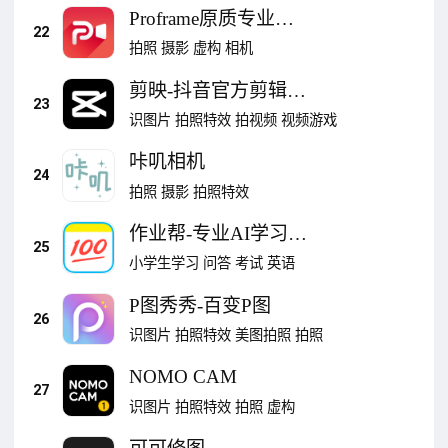
Proframe原质专业相
22
机App
拍照
摄影
虚构
相机
剪映-抖音官方剪辑神
23
器
识图片
拍照特效
拍视频
视频游戏
咔叽相机
24
拍照
摄影
拍照特效
作业帮-专业AI学习神
25
器
小学生学习
问答
考试
英语
P图秀秀-百变P图
26
识图片
拍照特效
美图拍照
拍照
NOMO CAM
27
识图片
拍照特效
拍照
虚构