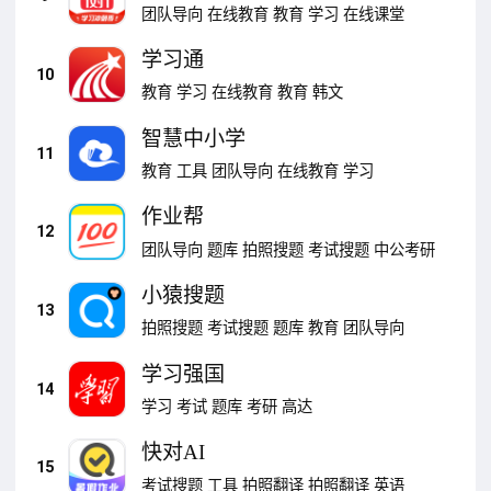
团队导向
在线教育
教育
学习
在线课堂
学习通
10
教育
学习
在线教育
教育
韩文
智慧中小学
11
教育
工具
团队导向
在线教育
学习
作业帮
12
团队导向
题库
拍照搜题
考试搜题
中公考研
小猿搜题
13
拍照搜题
考试搜题
题库
教育
团队导向
学习强国
14
学习
考试
题库
考研
高达
快对AI
15
考试搜题
工具
拍照翻译
拍照翻译
英语