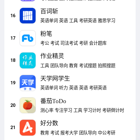
百词斩
16
英语单词
英语
工具
考研英语
雅思学习
粉笔
17
考公
考试
司法考试
考研
会计题库
作业精灵
18
工具
团队导向
教育
考试搜题
拍照搜题
天学网学生
19
英语单词
听力
英语
英语
考研英语
番茄ToDo
20
测心率
专注学习
工具
学习计时
考研倒计时
好分数
21
教育
考试
报考大学
团队导向
中公考研