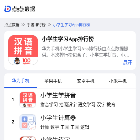
点点数据
手游排行榜
小学生学习App排行榜
小学生学习App排行榜
华为手机小学生学习App排行榜由点点数据提
供。本次排行榜包含了：小学生学拼音、小学
生计算器、小学生练字、小学生朗读、小学生
展开
成语、小学生必背古诗词、小学宝、作业帮家
长版、掌门1对1辅导、学习通等十大小学生学
习App排行榜
华为手机
苹果手机
安卓手机
小米手机
小学生学拼音
1
拼音学习
拍照识字
语文学习
汉字
教育
小学生计算器
2
计算
数学
工具
工具
逻辑