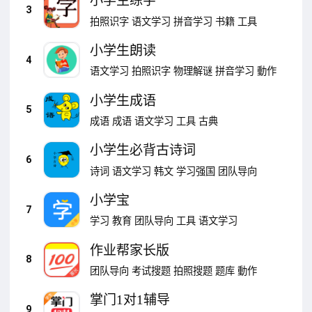
小学生练字
3
拍照识字
语文学习
拼音学习
书籍
工具
小学生朗读
4
语文学习
拍照识字
物理解谜
拼音学习
動作
小学生成语
5
成语
成语
语文学习
工具
古典
小学生必背古诗词
6
诗词
语文学习
韩文
学习强国
团队导向
小学宝
7
学习
教育
团队导向
工具
语文学习
作业帮家长版
8
团队导向
考试搜题
拍照搜题
题库
動作
掌门1对1辅导
9