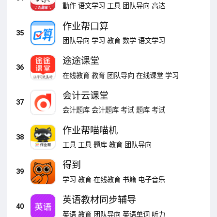
動作
语文学习
工具
团队导向
高达
作业帮口算
35
团队导向
学习
教育
数学
语文学习
途途课堂
36
在线教育
教育
团队导向
在线课堂
学习
会计云课堂
37
会计题库
会计题库
考试
题库
考试
作业帮喵喵机
38
工具
工具
题库
教育
团队导向
得到
39
学习
教育
在线教育
书籍
电子音乐
英语教材同步辅导
40
英语
教育
团队导向
英语单词
听力