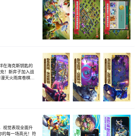
羁绊在海克斯钥匙的
作漫天火雨席卷棋
拉入轮回绝境，剥
新的挑战！
，视觉表现全面升
你的每一场高光！符