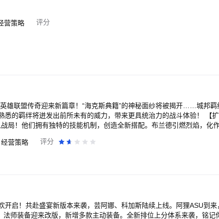
评分
经营策略
 英雄联盟传奇迎来新篇章！“海克斯典籍”的神秘面纱将被揭开……城邦
羁绊将迸发出前所未有的威力，带来更具统治力的战斗体验！ 【扩充！新弈子加入战
加入战局！他们拥有独特的技能机制，创造全新搭配。布兰德引燃烈焰，化
所过之处寸草不生，敌人在毁灭冲击波下无处遁形；莫德凯撒更是将战场
评分
经营策略
割灵魂……新弈子齐聚，共同打造属于你的巅峰阵容！ 【应变！18个开场奇遇随机
变了！新增18个带有不同规则的开场奇遇加入随机轮换池，每一局都是全
欢开启！共赴盛宴新版本来袭，芸阿娜、科加斯陆续上线。阿狸ASU到来
幕，法师装备迎来改版，新增多款主动装备。全新排位上分体系来袭，铭记