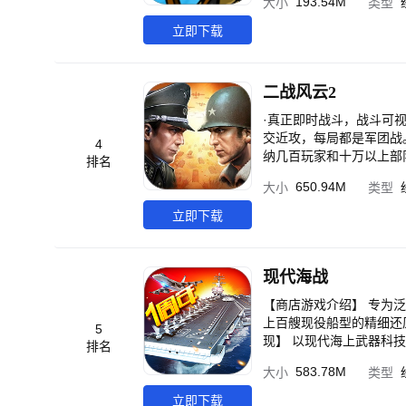
金。 游戏分成了4种模式： 1、常局 
193.54M
大小
类型
享乐趣。与盟友一起商讨
持续发布新关卡：1、具
4年，经过了几十次的升级
游戏类型等待着您-在日落之
立即下载
5、制作地图 6、战队 7
生活在迷雾之中,无法提前预知,需要争夺
V1。 在Inamort
位。各个部落都养成了一
二战风云2
拜地步。人人都认为自己
方式,你领导的部落叫作
·真正即时战斗，战斗可视
家军事渗入的对象,你的
交近攻，每局都是军团战。
4
出动各个战斗单位,开采
纳几百玩家和十万以上部
排名
模拟一个真实的合作与对
650.94M
大小
类型
景。 -开局制，按战绩
战，告别漫长的升级攒兵
立即下载
放，多视角查看战况。自由
时期兵种，根据战况合理
补给，共同建设军团城市
现代海战
合纵连横。另有30种策
【商店游戏介绍】 专为泛
上百艘现役船型的精细还
5
现】 以现代海上武器科
排名
母为舰队核心，以驱逐舰
583.78M
大小
类型
导弹等展开全方位进攻；
现役舰船尽收于四大战术
立即下载