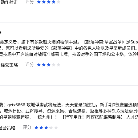
评分
动作射击
争
手游品类定义者，旗下有多款超火爆的独创手游。《部落冲突:皇室战争》是Supe
这里，您可以看到您所钟爱的《部落冲突》中的各色人物以及皇室新成员们
竞技场中开启热血对战精准部署卡牌，摧毁对手的国王塔和公主塔，体验
对战，喜欢快节奏的策略玩法，就赶快加入我们，一起畅享策略竞技盛宴
评分
经营策略
：gctx6666 攻城俘虏武将玩法，天天登录领连抽，新手期0氪送自选
宝，城池建设、武将搜寻、资源采集、合纵连横、返祖等多种SLG玩法更
的皇朝称霸跨服，一统九州！！ 【行军用兵！阵容搭配谋略制胜】 人才
。 运筹帷幄——兵种技能相生相克，谁才是谋略之王。 君临天下——实
评分
经营策略
战场！激烈对战用兵一时】 多名玩家汇聚一堂，进行精彩攻防对战。 精兵
！ 养兵千日，用兵一时！ 【资源爆仓！多个维度发展国家】 城池经营、