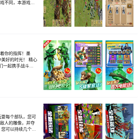
游戏不同，本游戏是
击），所有兵种，建
 【主要元
条顿、蒙古、哥特、
你选择一个国家
。 每个国家都有8
弩，蒙古的突骑，波
注意快速发展到后期
2、xx兵：便宜，
们还在期待着你的指挥！墨
、轻骑兵：移动速度
中美好的时光！ 精心
们一起携手战斗
.. 游戏中
一个农民。 2、匈
。 5、蒙古：蒙古
术制作让战斗激烈精
，敌人来攻击时，
展，尽量让自己的经
、狙击手……让敌人
变强，最后一举摧毁
高攻的兵种。 另
玩耍每个部队，您可
种兵。这里只略举几
玩材料经验双丰收！
毁敌人的雕像，并夺
制骑兵 5、高丽马车
的敌人发动史诗级的
地玩家进行聊天，分