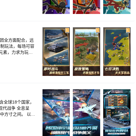
的王冠！3、众多新
 3、观战 4、录像
对手
术，意图争夺统治地
已经到了痴迷的崇
大家都知道的战争
所以你就成了周边国
军团全方面配合，远
控制你的军队组编或
局制玩法，每场可容
占领所有领土。
元素，力求为玩家
地图战斗，不切换场
按战绩匹配。开局即
地图 支持无级缩
和训练40多种二战
，运输军备，共享
元素，远交近攻，
！
含全球18个国家，
现代战争 全息呈
中方寸之间。 以航
雷，空射导弹，潜射
术玩法】 全球各国
海空威慑降低敌方士