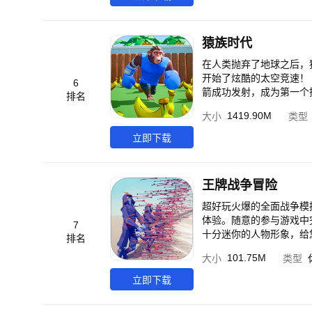
气；弱点锁定打击精准目
【多舰队策略协作】 数
有潜入、区域压制、斩首
猿族时代
体验最大规模现代海战。
在人类抛弃了地球之后，
开始了炫酷的太空竞速！
6
箭成功发射，成为第一个探索太空的猴子！ 奇妙的礼物等待着那些在
排名
用户在游戏上线后享有WIFI智能下载能力。 -在这里，您可以管
1419.90M
大小
类型
领，并带领您的军队取得
屏并进打造个性涂鸦！ 
立即下载
的废墟，参与铁轨袭扰战
付野外变异猴，还是从其
何手段！ -想体验这个奇妙而
王牌战争冒险
族，选择您的效忠对象！ 
战争等着您！ •通过帮派生活，结交天下玩家！ 战略 •发展
超好玩火爆的全面战争模
大师！ •保护和劫掠物
体验。随意的参与游戏中完成对战吧！ 游戏采用先进3D引擎打造多方位的
7
兵种！ •与盟友们通力合作，在太空竞速中共同
十分迷你的人物形象，给您带来别致的游戏体验！ 经典的
排名
顾问罗杰的帮助！ •末
者，合理的操控它们参与激烈的角逐，不
101.75M
大小
类型
怕的变异猴。率领军队击
位置上，凭借自身的招式以及技巧，
OSS在大地上游荡！ 趣玩 •通过游戏提供的各种系统与盟友们合纵连横，共商大计！ •一图胜千言！本游戏支持实时截
实现最精准的战争模拟。
立即下载
屏，并使用游戏自带效果
氏族动向，也许您就是下一个历史推动者！ 您做好准备接受火箭任务