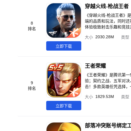
要
穿越火线-枪战王者
《穿越火线-枪战王者》
端的品质和玩法，同时还
8
体验极致射击乐趣和竞技
排名
2030.28M
大小
类型
立即下载
王者荣耀
《王者荣耀》是腾讯第一5
验；契约之战、五军对决
9
击！多款英雄任凭选择，
排名
准备团战，就在《王者荣
1829.53M
大小
类型
立即下载
部落冲突账号绑定