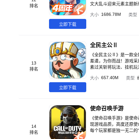
文大乱斗迎来元素主题新
排名
量福利、重磅惊喜轮番来
1686.78M
大小
类型
立即下载
全民主公Ⅱ
《全民主公Ⅱ》是一款全
差遣，为你而战！游戏采用
13
素过关斩将玩法、挂机玩法等，带你体验真正的
排名
略致胜，百种路线关卡无
657.40M
大小
类型
明，高爆高爽全员欧皇】
唤，来吧，带你感受全新
立即下载
返还，武将养成搭配诸多
听】 巨资打造绝美立绘
使命召唤手游
《使命召唤手游》是使命
现游戏品质，高度还原使
14
每个玩家都是独一无二的“
排名