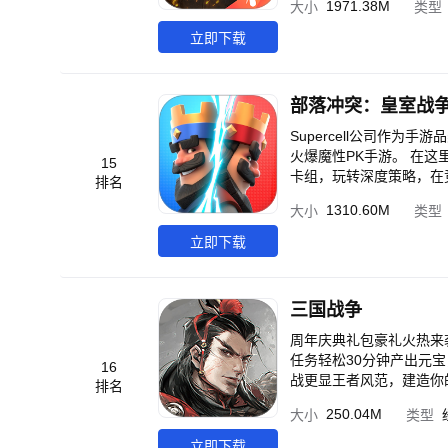
1971.38M
大小
类型
立即下载
部落冲突：皇室战
Supercell公司作为
火爆魔性PK手游。 在
15
卡组，玩转深度策略，在
排名
对决。如果你也喜欢卡牌
1310.60M
大小
类型
立即下载
三国战争
周年庆典礼包豪礼火热来袭
任务轻松30分钟产出元
16
战更显王者风范，建造你
排名
国名将，让英雄为你所用
250.04M
大小
类型
谁能一统三国。 【攻城
刃，展示实力的时候到了
立即下载