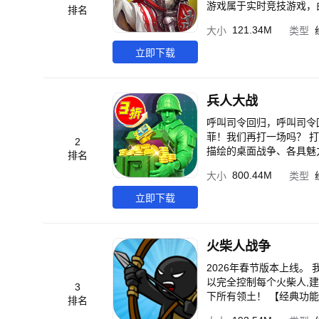
游戏属于实时竞技游戏，
排名
建局制度，一局最多6人）
121.34M
大小
类型
筑都可以手动控制，自由度
素】： 【指尖帝国】模
立即下载
玛雅等），放到一起进行
后，您就相当于这个王国
个常规兵种和1个特色兵
兵人大战
斯的战象，西班牙的征服
生产特色兵种以形成优势。
呼叫司令回归，呼叫司令回归，新版本
怕弓箭，但克制骑兵，属于
菲！我们再打一场吗？ 
2
很快，机动性很强，骚扰专用兵种。
描绘的桌面战争、各具魅
排名
塔，城堡和基地（都可以手控
——带领绿色的小小兵团，驾驶
800.44M
大小
类型
每个国家都有自己的优势
了……” “他是牺牲了吗？” “不，他只是长大了。” 童年
奴：不需要造住房。 3、
官！ -游戏特色- 【袖珍战争，妙趣横生】 •在卧室里修建指挥中心，存钱罐做金库，小火车送物资，磁铁来收集金
立即下载
突骑，机动性好，攻击力很高，攻速很快。 ... 【核心玩法】：
属，每一个日用品都有别
发展经济：要尽量不间断
彩。 【发展实力，壮大军团】 •创新兵种技能搭配系统，根据作战需求任意组合； •找寻几十款栩栩如生的玩具担当英
请及时避难） 2、骚扰
雄，所有的英雄都拥有其
火柴人战争
济累积优势。 3、摧毁
知道你的厉害！ 【超越对手，步步惊心】 •超越其他人，占领更多的领土，让你的影响力与日俱增； •修筑防御工事来
敌人。 特别值得注意的
抵抗敌人的进攻。 【战术多变，激烈攻防】 •谨慎选择你的兵力搭配和英雄玩具，精妙的策略绝对胜过单纯的数量优
2026年春节版本上线
外要特别注意兵种相克以
势； •把握行动时机，
以完全控制每个火柴人,
3
个，如： 1、xx兵克制
【同玩同乐，广交朋友】
下所有领土！ 【经典功能】 ●关卡模式：见证秩序帝国的诞生。现已有6个终级奖励。 ●无尽僵尸：您可
排名
克制所有其他远程兵种 6、火枪手克制几
团战。 •处理风云万变
上？ ●锦标赛：与数十名挑战者一决高下，赢得Inamorta的王冠 【新功能】 ●每周任务：保持胜利可不简单,每周五会