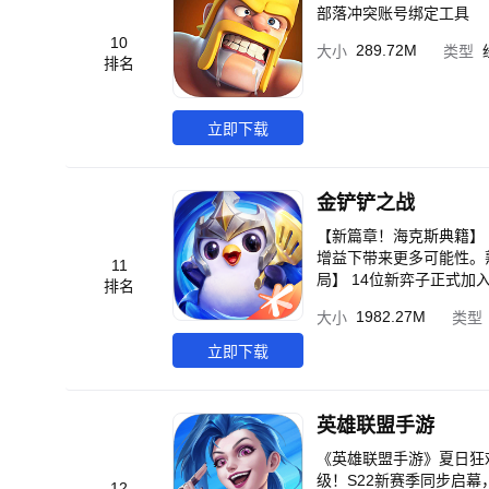
部落冲突账号绑定工具
10
289.72M
大小
类型
排名
立即下载
金铲铲之战
【新篇章！海克斯典籍】
增益下带来更多可能性。熟悉的
11
局】 14位新弈子正式
排名
盘；远古巨龙喷吐龙息，
1982.27M
大小
类型
夺敌军双抗，于暗影领域中尽情收
轮换】 符文大陆的风向
立即下载
英雄联盟手游
《英雄联盟手游》夏日狂
级！S22新赛季同步启
12