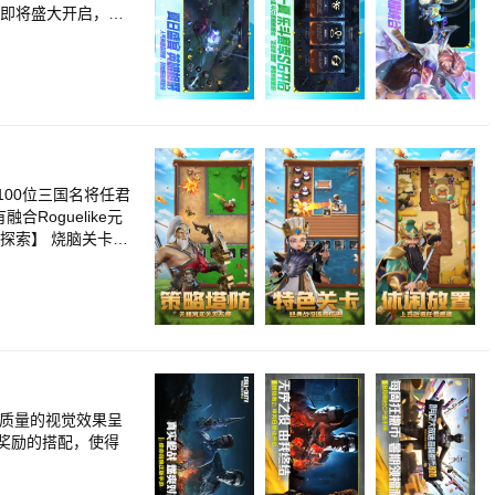
动即将盛大开启，海
00位三国名将任君
oguelike元
【武将征召概率透
百名武将等你来召
武将，重生资源全额
绘，武将配音娓娓动
高质量的视觉效果呈
奖励的搭配，使得