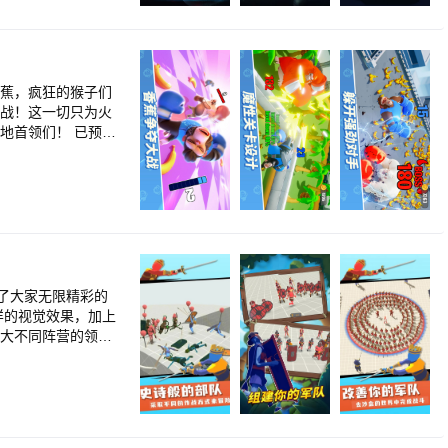
术编队永无极限！
决胜千里之外！ 更
真实的多舰队行动，
香蕉，疯狂的猴子们
而战！这一切只为火
纵连横，共享游戏截
您可以自由探索神秘
-在这里，无论是对
氏族不介意采用任
模宏大的氏族PVP
了大家无限精彩的
的武器，解锁更高阶
，您也会遭遇一些可
，体格巨大的变异B
大势，随时了解各大