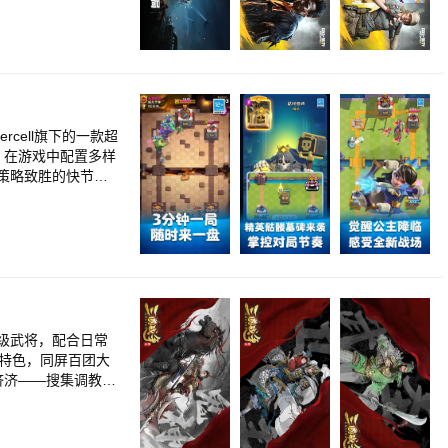
rcell旗下的一款超
。在游戏中配置多样
策略致胜的快节奏
吧!
顶级武将，配合日常
具特色，同屏百团大
济济——搜集调教三
时国战真人对垒，看
、强将、名马、利
城防建设、兵将培养