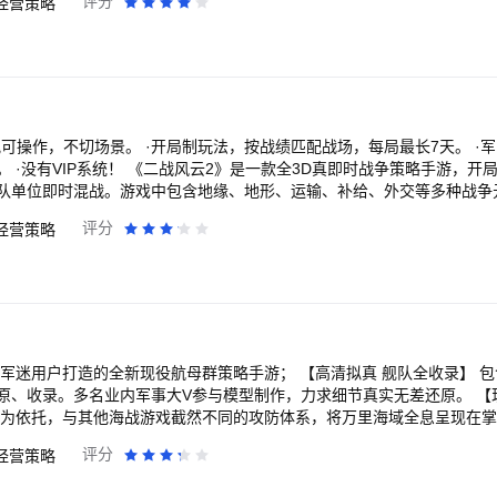
2、黑暗死斗 3、帝王死斗 4、简易模式 【主要功能】： 本游戏已经在中国运营了
评分
经营策略
策略、互补协助。
有多种奖励的传奇风格地图。2、解锁每个难度级别（正常、困难和疯狂）
，现在已经是1.8.n版本，实现的主要功能有： 1、单机对战 2、联网对战
前获胜、三重拦阻黄金、死亡竞赛、前锋雕像、对决丹迷你BOSS等等！ ●夺塔模式:
、好友 8、各种聊天
中心塔资源让自己比对手更强。 ●联机对战：真正的真人对抗来了,目前支持1
a的世界中，你的周围分布着许多特点鲜明的部落，他们潜心研究各自部落的技
套防御攻击的独特方式。他们以自己独有的工艺为傲，将统治作为信仰，
的生活方式才是理想的方式，专注于通过他们首领宣称的神之干预方式或
“勋章帝国”，统治方式是和平与教导，你的人民不像崇拜神那样崇拜武器,
可操作，不切场景。 ·开局制玩法，按战绩匹配战场，每局最长7天。 ·
防御时机就是先发起攻击，并在征服各个国家的过程中获得他们的技术。
 ·没有VIP系统！ 《二战风云2》是一款全3D真即时战争策略手游，开
黄金，学习剑士、矛士、弓箭手、巫师甚至是巨人之术。摧毁敌人雕像，
队单位即时混战。游戏中包含地缘、地形、运输、补给、外交等多种战争
战环境。 游戏特色： -全即时大地图战斗 战斗过程可视可操作，直接大
评分
经营策略
匹配战场 每个战场最长7天决出胜负，多种玩法地图可供选择。公平开局，
。战败也可随时开局，自由安排游戏时间，无需永久守候。 -3D无缝超大
扩张领土，跟军团一起占领整个战场。 -指挥40余种海陆空兵种 可生产
搭配兵种。 -军团合作，称霸战场 组队开局，军团可协同作战，运输资源
，生产高级军备。 -还原真实战争体验 考虑地形、道路和补给等多种战争
略可供使用。 将军，现在就请加入《二战风云2》，随时开启您的热血团战
军迷用户打造的全新现役航母群策略手游； 【高清拟真 舰队全收录】 包
原、收录。多名业内军事大V参与模型制作，力求细节真实无差还原。 【
技为依托，与其他海战游戏截然不同的攻防体系，将万里海域全息呈现在掌
，护卫舰为壁垒，以潜艇为猎杀者， 超视距打击，垂发导弹，直升机鱼
评分
经营策略
 导弹拦截，末端防御，鱼雷诱饵，水下规避等构建多维度防御。 【全新战
，四大战术各具特色，互为压制，互为辅助。 电磁干扰封锁海上通讯；