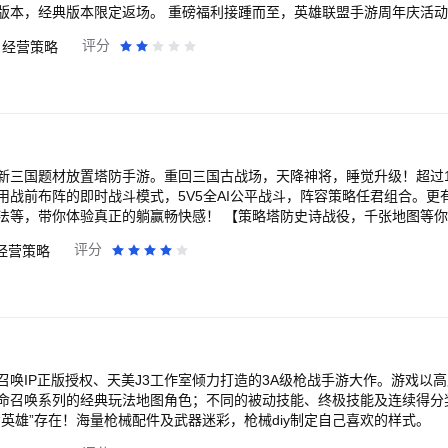
版本，经典版本限定返场。 重磅福利接踵而至，英雄联盟手游周年庆活
袭，相约盛夏艾欧尼亚峡谷，即刻启程征战！
评分
经营策略
新三国题材放置塔防手游。重回三国古战场，天降神将，睡觉升级！超过1
战前布阵的即时战斗模式，5V5全AI公平战斗，阵容策略任君组合。更有融合R
躺赢畅快感！ 【策略塔防史诗战役，千张地图等你探索】 烧脑关卡策
限，海量地图搭配不同武将布阵，技能合理搭配，过关斩将扣人心弦！ 
评分
经营策略
 打破传统卡牌限制，雅间解锁无双抽奖，超高爆率搭配多种抽卡玩法，
的放置塔防！ 【重生资源无损返还，任性养成最强阵容】 随意养成意向
特色阵容，畅玩塔防副本，竞技、爬塔一个都不能少！ 【全员精美3D立
，专业配音只因为你，精美立绘搭配悦耳配音，游戏，不止于游戏！
召唤IP正版授权、天美J3工作室倾力打造的3A级枪战手游大作。游戏以
命召唤系列的经典玩法地图角色；不同的被动技能、终极技能及连续得分
英雄”存在！海量枪械配件及武器迷彩，枪械diy制定自己喜欢的样式。