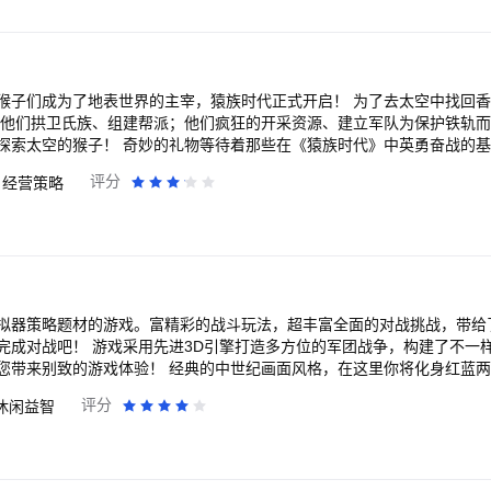
标；联合作战维修、补给、各显神通。 衍生出更多的策略搭配，航母战
十艘战舰同时开赴战场，分兵多路，天命指挥官分身有术。运筹帷幄之中，
行动、远洋补给、模拟战役、破袭航线、演习尖兵等丰富玩法。 模拟最
猴子们成为了地表世界的主宰，猿族时代正式开启！ 为了去太空中找回
 他们拱卫氏族、组建帮派；他们疯狂的开采资源、建立军队为保护铁轨
《猿族时代》中英勇奋战的基地首领们！ 已预约
理您的拓荒猴基地，组建猩球大军，成为氏族中最强首
评分
经营策略
一个又一个辉煌的胜利！ -在这里，您可以与您的帮派盟友沟通合作，合
-在这里，您可以查看各大氏族动向，并成为历史进程主导者！ -在这里，
，与其他氏族斗智斗勇，使用最强策略让您的氏族火箭第一个发射成功！ 
他氏族劫掠资源，您可以通过各种方式取胜！只要能在太空竞速中获胜，
有趣的猩球世界吗？让我们一起赢得这场世界末日后的太空竞赛吧！ 合作 •六大传奇氏
•开采铀矿和抢夺资源！为氏族火箭快速充能！ •与其他氏族斗智斗勇，规
壮大您的基地，训练属于您的个性军队，您将成为领地发展
拟器策略题材的游戏。富精彩的战斗玩法，超丰富全面的对战挑战，带给
资，也将是您军队的战略任务！ •您还可以不断推动科研计划，研究更先进
军团战争，构建了不一样的视觉效果，加上
成就王牌氏族！ 探索 •您将认识的极具个性的氏族领袖，也会得到氏族
中世纪画面风格，在这里你将化身红蓝两大不同阵营的领导
日之后神秘的地表世界，蕴藏着无限惊喜，等待着您的自由探索！ •在野外
断凭借自身的实力成功取胜。 选择你的阵营加入进去，将它们放置在合理的
评分
休闲益智
败它们，所有的战利品都是您的！ •更有恢弘的人类遗迹在大地深处沉睡
排兵布阵击败对手，享受史诗级别的战斗旅程！ 更有超智能的AI部队，超多兵种
滑稽搞笑的画面风格，先进的引擎设定，给你身临其境的游戏氛围！
进行美化！ •收集氏族斗士，让各路传奇斗士齐聚您的麾下！ •查看天下
，带领氏族赢得太空竞速了吗？ 注意：此游戏需