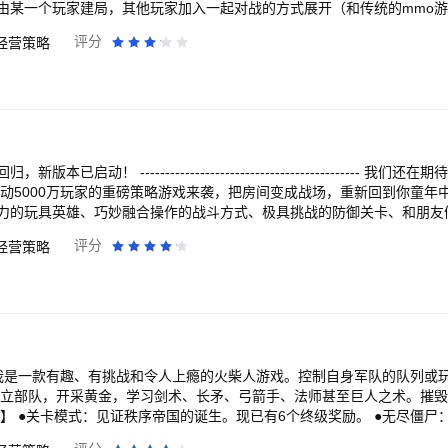
由某一个玩家建局，其他玩家加入一起对战的方式展开（和传统的mmo
。可以1V1，2V2，也可以3V3（相同组队之间属于盟国，不能相互攻
评分
经营策略
非常高。 游戏按玩家等级分为多个大厅，尽量让技术水平相近的玩家一起对战。
拟了中世纪历史上18个强盛的帝国（或称文明）（如中国、日本、波斯、
战争。每局每个玩家都可以随意选择一个国家，和其他玩家进行对战。当
的国王，在您的统治下，像凯撒大帝一样，建立强大的军队，最终征服敌人
种，常规兵种每个国家都一样，特色兵种每个国家都不同，有中国的诸葛
者等。 一般特色兵种的战斗力都比较强，但只有后期才能生产，所以要
 常规兵种分别是： 1、剑士：游戏初期就可以生产，此兵种比较中庸。 
已启动！ -------------------------------------------- 我
常用兵种。 3、弓箭手：怕骑兵，但克制xx兵，游戏初期常用兵种。 4
打动5000万玩家的重磅策略游戏来袭，把房间变成战场，重新回到你童年
 5、冲车：专用于攻击建筑，移动慢，但耐射。 ... 攻击性建筑主要有：箭塔、炮
力的玩具英雄、巧妙融合操作的战斗方式、极具挑战的防御关卡、和朋友
，指定攻击目标） 1、箭塔：主要用于攻击兵种 2、炮塔：主要用于摧毁建筑 .
遥控飞机，呼叫百变英雄来支持，把房间折腾个天翻地覆！ “我们很久没有看到指挥官
评分
经营策略
和劣势，具体可以到游戏中看国家介绍，这里稍作介绍： 1、中国：开局多
不会被遗忘，玩具世界有你的参与才会完整。 欢迎回来，指挥
条顿：条顿武士非常强悍。 4、波斯：特色兵种是战象，战象的血量特别高
 玩法的核心是：开局后，要尽量同时做到以下几点 1、
出心裁的用途； •在厨房、客厅、盥洗室、花园到处作战，精妙绝伦的美
的生产农民，采集资源（注意：基地，箭塔等可以作为农民临时的避难所
对方：初期，尽量生产少量兵种去骚扰对面农民，让对方的经济不能快速发
独特的技能和攻击方式； •升级你的小小军团，坦克、火炮、火焰喷射兵
敌方：累积一定的经济优势后，要尽量升级自己的科技，让发展变快，军事
是：要注意和盟国配合组成军团作战，尽量以少胜多，同时保护好盟友的低血
。 我是一款有趣、有挑战和令人上瘾的火柴人游戏。控制自身军队的队列或
及组队配合： 【指尖帝国】有兵种相克的概念，即某种兵比较克制另一
多侦察对手胜过鲁莽的攻击； •多种策略战争与塔防玩法全面开启，点击即
建立部队，开采黄金，学习剑术、长矛、弓箭手、法师甚至巨人之术。摧
骑兵 2、骑兵克制弓箭手 3、弓箭手克制xx兵 4、奴隶兵（骑骆驼的兵）克
 •联盟系统帮助你集合有共同爱好的朋友们，集结军队和盟友一起向你们
以持续几个晚
乎所有步兵（菘蓝武士除外） ... 【游戏模式】： 游戏有两种资源：食物和黄
的联盟关系，联盟间不仅相互帮助，有时候也会彼此竞争。 •随时与全国各