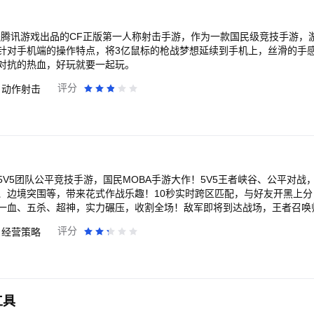
互联网连接才能玩。 已预约用户在游戏上线后享有WIFI智能下载能力。
是腾讯游戏出品的CF正版第一人称射击手游，作为一款国民级竞技手游，
针对手机端的操作特点，将3亿鼠标的枪战梦想延续到手机上，丝滑的手
对抗的热血，好玩就要一起玩。
评分
动作射击
V5团队公平竞技手游，国民MOBA手游大作！5V5王者峡谷、公平对战，
、边境突围等，带来花式作战乐趣！10秒实时跨区匹配，与好友开黑上分
一血、五杀、超神，实力碾压，收割全场！敌军即将到达战场，王者召唤
耀》！
评分
经营策略
工具