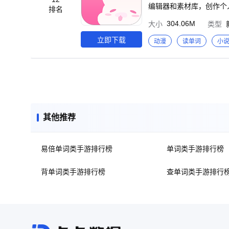
编辑器和素材库，创作个人专属的互动阅读作品！ 【平台特
排名
移动端体验随开随读，动动手指，海量支线，等你
304.06M
大小
类型
画风精美，超高清背景。自主选择剧情走
说、漫画阅读方式，创新
立即下载
动漫
读单词
小
的嬉笑怒骂！ 4.傻瓜制作工具，不懂代码轻松创作 网易自研的互动阅读作品编辑器，零基础轻松创作，脑洞大开，幻
想照进现实，创作属于你
其他推荐
易倍单词类手游排行榜
单词类手游排行榜
背单词类手游排行榜
查单词类手游排行