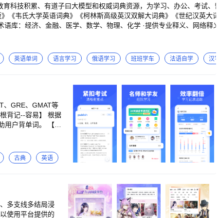
20年教育科技积累、有道子曰大模型和权威词典资源，为学习、办公、考试
业术语库：经济、金融、医学、数学、物理、化学 ·提供专业释义、网络
地道用法和表达 【办公及学习全场景AI翻译】 ·AI同传翻译：包括同传
文，并生成AI纪要和思维导图。 ·拍照翻译和实景AR翻译：支持离线
万级专业术语量，1:1保留原文排版，支持Word、PDF等文件整篇翻译导
英语单词
语言学习
俄语学习
班班学车
法语自学
汉
文本，检测英文作文的拼写、语法、搭配等问题并提供修改建议，保留批改
思考和联网搜索。 ·覆盖多领域专业知识，支持AI翻译追问、AI文本润色、
、GRE、GMAT等
tMobile行业用户规模NO.1】，以真实用户选择见证专业实力 ·获评DBC德
背记--容易】 根据
行业认可
助用户背单词。 【离
学功能——轻轻松松在
释列举出来，更配合纯
！ 【全新考试干货课
古典
英语
英语单词的学习中，大
创建背单词小组，制定
单词”！ #关于
风、多支线多结局浸
可以使用平台提供的