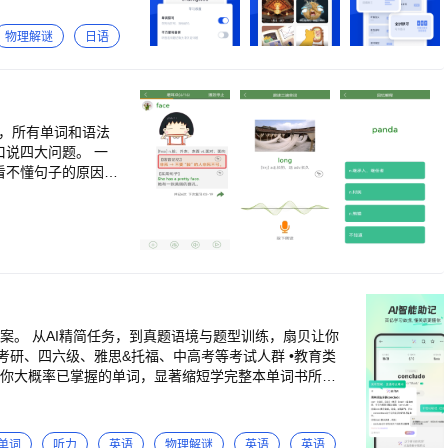
立体化解析单词内容，单
物理解谜
日语
口说四大问题。 一
看不懂句子的原因只
试卷70%以上都
到微信或支付宝。提
复习。 5、可
学习考纲！因为考纲
了二次优化。
案。 从AI精简任务，到真题语境与题型训练，扇贝让你
务考研、四六级、雅思&托福、中高考等考试人群 •教育类
除你大概率已掌握的单词，显著缩短学完整本单词书所需
pSeek等前沿AI大模型，推出「词文串学」功能：根据你当
规划：少背、快背、背对】 超越固定的艾宾浩斯遗忘模
态抗遗忘：提前预测遗忘节点，自动安排复习，避免「学过
单词
听力
英语
物理解谜
英语
英语