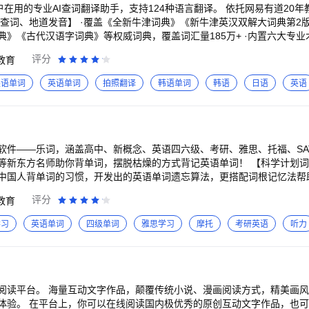
心单词统统拿下，学霸竟是我自己。
44325631@qq.com
用户在用的专业AI查词翻译助手，支持124种语言翻译。 依托网易有道
典》《古代汉语字词典》等权威词典，覆盖词汇量185万+ ·内置六大专
四六级、考研、GRE、托福、雅思、商务英语等语言学习和职场查词需求，理解真实语境、固定搭配、
评分
教育
式，支持124个语种实时语音翻译，适配多种口音和语速。会后保存原文译
译：支持109种语言，英日韩等常用语言可离线使用； ·文档翻译：内置百
英语单词
英语单词
拍照翻译
韩语单词
韩语
日语
英语
理，形成专属词库，方便背单词和持续复习。 ·内置四
、初高中等丰富词库，适配不同学习阶段和备考目标。 ·支持个性化作
题巩固、查漏补缺，熟悉考试节奏。 【专业
、精讲、润色一步到位】 ·为高效学习和办公打造的“AI问答”能力，支持深度
软件——乐词，涵盖高中、新概念、英语四六级、考研、雅思、托福、SAT
译大模型【翻译质量问鼎全球第一】。 ·2023-2025连续3年获评【Ques
等新东方名师助你背单词，摆脱枯燥的方式背记英语单词！ 【科学计划词根
杰出产品】、极客公园【2025中国最具价值AGI创新机构TOP50】，深受
中国人背单词的习惯，开发出的英语单词遗忘算法，更搭配词根记忆法帮
】 乐词开放离线英语单词库功能，让您随时拿起手机背单词。更有边听边
评分
教育
 【详尽英语单词解析--明白】 乐词将每一个英语单词在考试中常用的解
例句，将每个英语单词解析更精准展现在大家面前，让你更加高效背单词
学习
英语单词
四级单词
雅思学习
摩托
考研英语
听力
无论是英语四级、六级课程还是托福、雅思核心词汇，亦或是在生活实用
试、背单词课程袭来，乐学视频约起来！ 【群组背记英语单词—共赢】 
组内成员凑在一起互帮互助，培养每个人养成良好的背单词习惯。大家“一起背
限公司 官网：www.ileci.com 官方微信：aileci
阅读平台。 海量互动文字作品，颠覆传统小说、漫画阅读方式，精美画
体验。 在平台上，你可以在线阅读国内极优秀的原创互动文字作品，也