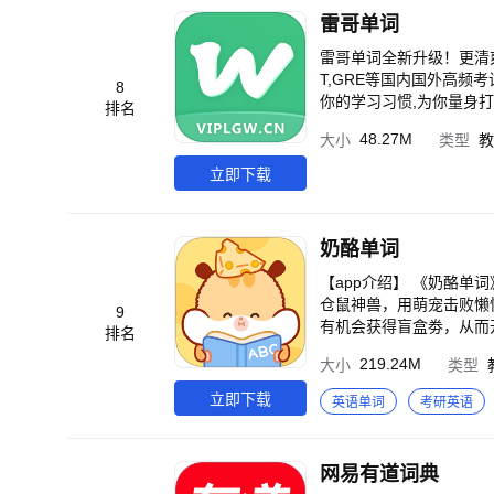
或提取一篇文章中所有的
雷哥单词
雷哥单词全新升级！更清爽
T,GRE等国内国外高频
8
你的学习习惯,为你量身
排名
课,与万千同学一起学习经典名著,阅读能力飞速进步。
48.27M
大小
类型
教
汇一网打尽。权威必备词典,丰富核心词
词词量测试全面改版,测评词包
立即下载
读吧全新改版为阅读精选
读,你想学的经典这里都有。 【听力上新】全新上线听力版块！四六级,专四专八,托福雅思,BBC...听力资
听泛听一次搞定,让你练听
奶酪单词
提不高？ 【单词记忆】：新增艾宾浩斯分组记忆增强版背词模式,更多同学备考首选记忆模式,生词智能推荐、科学复习
模式,单词牢固记忆,让你背单词与转头就忘划清界限。 
【app介绍】 《奶酪
T、GRE、托福、雅思
仓鼠神兽，用萌宠击败懒惰！开始你记单词的自律之
9
可及,按需自取,成绩提高轻松写意； 【求职考证】新增实习求职、考证资讯两大模
有机会获得盲盒劵，从而
排名
实习机会,财会金融类职
物、家具用品都能在商城
219.24M
大小
类型
的信息。 【词库升级】：覆盖小初高词汇、四六级核心、考研核心、雅思必备、托福核心、新概念英语、专四专八专
特定活动任务或触发隐藏的彩蛋后才可获得 【app特性】 ●高效率
业英语、GRE3000和GMAT红宝书
效率背单词 ●高颜值：
立即下载
英语单词
考研英语
到自己已学已背已记忆的
句，可以在情景中记单词
把握。 【专业词包】：百万词条与权威例句,真人纯正发音,为你提供精准的释义内容和发音指导。 【点词知义】：陌
伴，调节学习节奏，英语s
生单词无需返回首页查查查,轻轻一点,即刻翻
习，萌鼠每日上线提醒你打卡 
网易有道词典
单词助力你的英语学习,
你挑选，让学习更舒心 【写在最后】 你在使用产品过程中，如遇到任何问题或意见，请通过以下方式联系我们，让我