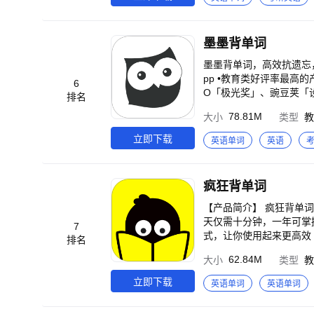
却在考前忘掉」 •难词
合自己的学习节奏。 【
母填空、选词填空等高频
墨墨背单词
卷字体 •单词草稿纸：
名实体书籍，覆盖小学、初中
墨墨背单词，高效抗遗忘，完美规划海量词汇记忆。 •全
精简意义，标注考频，并
pp •教育类好评率最高的产品之一 •获得应用市场奖项如：华为「匠心奖」、OPPO「至
6
•支持上传自定义词表，
O「极光奖」、豌豆荚「设计奖」
排名
复述、极速刷词等多种训练
可解释性的记忆模型，并发布于全球
78.81M
大小
类型
教
我们： 应用内：扇贝单词英
imizingSpacedRepetitionScheduling》 •墨墨首次将记忆预测
并发布于国际数据挖掘顶级期刊IEEE
立即下载
英语单词
英语
ory》 「这里有：科学高效的抗遗忘算法、精彩美妙的单词内容、简洁的操作，实实在在帮你高效规划海量词汇记
忆。」 【精准高效的抗遗忘策略】 墨墨背单词基于1200多亿条用户记忆行为数据，结合你的每次记忆反馈，识别你的
记忆持久度，分析你的遗
疯狂背单词
记忆。 【完美配合知名词汇书籍】 墨墨背单词尊重权威的实体词汇书籍，全面兼容知名的实体书籍的同步学习，词库
实时更新，不管是小初高
【产品简介】 疯狂背单
心所学词汇范围的权威性。 【简洁且极佳的单词内容】 墨墨背单词，为每一个单词都精心准备了简明扼要
天仅需十分钟，一年可掌握超多词汇 你可以根据系统推荐的单词进行学习，也可
7
具意境的例句和最佳的助记，单词内容的精细度
式，让你使用起来更高效 【产品功能】 卡片模式：认识？不认识？让你真正掌握每一个单词 自主选词：每天背哪些单
排名
的单词助记库，上千万学
词，你说了算 单词助记
62.84M
大小
类型
教
正做到过目难忘。 【一目了然学习情况统计】 墨墨背单词以图表的方式记录了你复习的情况，并配合丰富的奖励策略
题型让你全方位掌握单词
有效地督促你更好地坚持
曲线：为你量身定做自己
立即下载
英语单词
英语单词
*学习情况：你每天复习
记、拓展，全部都可以自
度情况。 【创建属于自己的云词本】 墨墨背单词允许你随时添加新单词到学习列表，你可以创建属于自己的云词本，