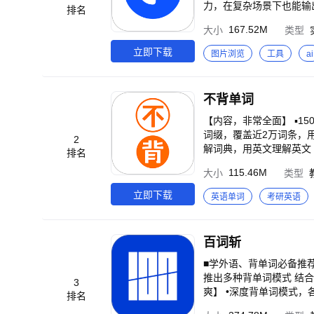
力，在复杂场景下也能输
排名
长处理复杂逻辑与多步骤
167.52M
大小
类型
多模理解：文字、语音、拍照都能对话，还可以上传文档、提
理解意图，答案更贴近问
立即下载
图片浏览
工具
ai
归本质。 【AI生产力工具】 AI写作：全体裁写作，写方案、报告、文案，都能一句话生成，逻辑流畅自然。 拍题批改：拍题答疑，难题讲解详实准确，学习效率倍增。 夸克PPT：输入主题即可生成
专业演示文档，自动排版与结
级正版藏书，都市爽文、言
不背单词
盘】 超大空间：6T超大空间，照片
请通过以下方式联系我们，我们将尽
【内容，非常全面】 ▪1
词缀，覆盖近2万词条，用
2
解词典，用英文理解英文 
排名
材词表，配合纸质书，同步学习 ▪近
115.46M
大小
类型
加粗显示考过的词义，常考
盖中考、高考、四六级、考研和专升本 【记忆，非常有效】 ▪艾宾浩斯记忆
立即下载
英语单词
考研英语
句，帮你理解单词在真实语
(^▽^)o ▪地道搭配，
【坚持，非常容易】 ▪签到送酷币，组队打卡奖励更多 ▶
百词斩
词应用内：头像>更多设置
■学外语、背单词必备推荐应用 ■行业用户
推出多种背单词模式 结合艾
3
爽】 •深度背单词模式，
排名
高效学习用户首选 •图片背单词模式，兴趣学习用户首选