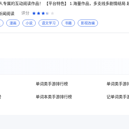
色】 1.海量作品，多支线多剧情结局 超多原创精品作品，
阅读探索！ 2.精美画风，攻略你的专属恋人 网罗国内外优质作品，
评分
新闻阅读
向，获取合你心意的专属结局。 3.互动体验，这一次你就是主角 颠覆传统小
互动阅读体验带来更强的代入感；这一次，你不是局外人，深入感受剧情
说
漫画
小说
语文学习
书籍
影视改编
的个人故事吧！
单词类手游排行榜
单词类手游
榜
单词本类手游排行榜
记单词类手