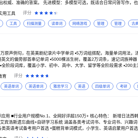
出权威、准确的答案。 先进模型：多模型可选，既适合日常问答写作，也
决策。 文采出众：从公文、论文到社交媒体文案，支持全体裁、多场景写
评分
实用工具
炼要点、转换格式。 【AI搜索】 高效检索：查资料、看资讯、找答案，夸克帮你快速找到最合适的结果。 智能理解：搜索更懂你，自动
题。 AI总结：即时生成摘要，汇总重点信息，让复杂问题一眼看懂。 
工具
扫描测量
读单词
网络游戏
管理
管理
古
构优化。 夸克扫描王：拍照识别文字与表格，自动提取、整理、总结。 夸克翻译：多
情穿越、悬疑探案、玄幻修仙，应有尽有。 极致阅读：排版清爽、操作便捷，
、文件安心存储。 多端同步：手机电脑随时看。 超级播放器：高清画质、AI字幕，沉浸式观影体验。 
快处理！ 反馈方式： -软件反馈：设置->意见反馈 -邮件反馈：kksupport@ser
50万原声例句，在英美剧纪录片中学单词 ▪5万词组搭配，海量单词用法，活学
英文的偏旁部首串记单词 ▪5000棵派生树，覆盖2万词条，速记词族神器
▪全阶段词库，覆盖小学、初中、高中、大学、留学等全阶段需求 ▪200
义词、反义词、单词变形，关联记忆更高效 【考试重点，非常突出】 ▪考义高亮，
评分
教育
词义重点学 ▪考点标记，加粗显示考过的词组，核心考点重点记 ▪17万
曲线，智能规划复习，高效抗遗忘 ▪原声例
英语单词
英语单词
雅思学习
英语
四级单词
考研
境中的用法，理解了才好记(≧ω≦) ▪词根词缀，帮你理解单词的内部结
帮你理解单词的多个词义，理解了才好记\\(*^▽^*)// ▪拼写测试，学完一组
不背成绩单 ▪200000五星好评 ▶不背成长关爱热线 ▪不背单
>帮助与反馈 ▪微博/公众号：不背单词App
规模No.1、全网好评超150万+ 核心特色： 新增日法西韩等小语种词书 独家
宾浩斯遗忘曲线+自研学习系统 涵盖各类考试词书、专业词书、兴趣词书 【多种模式-
各类英语考试备考用户首选 •蛋糕背单词模式，小学生、英语启蒙用户首选
 【详解内容-记得准】 •内含200+权威词库，满足各类人群学习