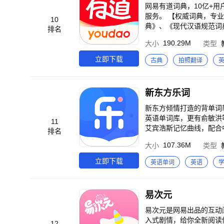
雅思托福GRE等各类核
们解决与完善~ 官方邮箱：22
网易有道词典，10亿+
服务。 【权威词典，专业查词、地道发音】 ·覆盖《全新牛津词典》《新牛津英汉双解大词典第2版》《韦氏大学英语词典》《柯林斯高级英汉双解大词典》《世纪汉英大词典》、《韩中大词典》《中韩大词
10
典》、《现代汉语规范词
排名
词根词源派生词等查询能力 ·满足
190.29M
大小
类型
翻译、耳机同传等不同模
即可实时翻译； ·文本翻
立即下载
古典
拍照翻译
即说即译，让跨语言交流更顺畅； 【个性化单词本、作文本，沉淀学习记录】 ·支持个性化单词本，可以自定义词书，重点词、生词、易错词都可收藏整
六级、考研、雅思、托福
素材，让每次练习都有迹可循。 【四六级真题题库，考前刷题模考】 ·内置四六级、高中、初中等不同阶段真题题库，适配考前练习和模拟测试需求，帮助学生刷
新东方乐词
的AI学习工具，AI翻译
辨析等能力。 【累计10亿+用户的专业选择，深受行业认可】 ·网易有道深耕教育科技与语言学习领域20年，推出国内首个教育垂直领域大模型「子曰」翻译大模型。2025年3月经国际权威测试集WMT和Flor
新东方倾情打造的背单词
es200验证，有道子曰翻
英语单词库，更有俞敏洪
11
位【2025年度人工智能
艾宾浩斯记忆曲线，配合
排名
线背单词随时学--方便
107.36M
大小
类型
任何地点听英语背单词！
正发音、经典配图及真题
立即下载
英语单词
英语
程—无料】 在背单词时
量新东方一线名师各种考
属于自己的英语单词规则，
易次元
乐词# 乐词网络科技（北京）有
易次元是网易出品的互动
入式剧情，给你全新阅读
12