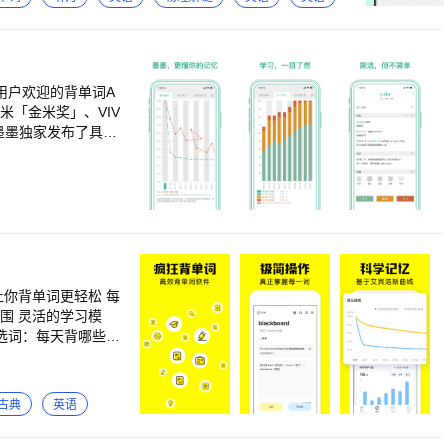
考初期、稳定复习期，还是考前冲刺期，都能在扇贝找到适
试做准备。 •短文填词：基于已学词汇，自动生成首字
习 •试卷字体：单词详情页、阅读与短文填词可切换为试
 【覆盖主流考试的专业词书与权威内容】 •全面兼容知
OEFL）、GRE、GMAT、SAT、BEC等主流考试 •
、金融、法律等专业领域词书，满足进阶学习与职业需求
用户贡献的高质量助记，提升记忆效率 •支持拼写、听写、
备考搭子带来的正向反馈 即刻下载体验更多功能！ 联系
gorithmforOpt
hanbay.com
eDynamicsofMem
高效规划海量词汇
容，你再也不用担
你背单词更轻松 每
记忆方法，让你真
义、拼写单词，多种
键加入生词本 记忆
已学单词的遗忘率；
记：释义、例句、助
古典
英语
看到已学单词的熟知
教材