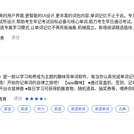
单词，很好地配合了你平时生活学习对规划单词记忆的需求。
的用户界面,更智能的UI设计,更丰富的词包内容,单词记忆不止于此。专为
考试所设计,帮助考生牢记考试目标必备与核心单词,助力考生早日通过考试
打造专属学习模式,让单词记忆不再死板抽象,机械孤立。新增阅读精选版块
 雷哥单词,助你记单词、练听力，四六级科学备考，考研高频词
评分
育
包,让你轻松学英语,轻松提成绩。 【智能测评】：词量测试全面升级！雷哥单
智能推荐,适合你的才是更好的,测评结果完整分析,懂你也更懂学习。 【阅读精选】：
！精彩阅读活动再度启程,精选英语经典书籍轻松获取。与万千同学共同听原
料每日更新,精
力,磨耳朵,培养真实语感,全面突飞猛进。兴趣版块一键订阅,快速笔记随
【课程集合】原社区与商城合并为课程,汇总包括雷哥旗下GMA
单词》是一款以学习和养成为主题的趣味背单词软件，每当你认真完成单词
、考研和四六级等出国留学、国内考试的各类公开课、提分课和刷题活动,
旅吧！ 【app趣味】 ●通过盲盒机、签到、记单词、复习单词等都
块,针对出国留学用户提供国内国外
开出仓鼠神兽 ●每日学习可获得奶酪食物、随机道具、抽奖券等，喂养你的
位实时更新,考证资讯实时把握。丰富详尽的的资讯内容,让用户在背单词之
通过奶酪购买，购买家具可以装饰小屋，解锁更多场景风格 ●特殊的家具
评分
教育
：轻松解决一词多义，且多重必考词义独立拆分，高
等一系列专业词包,更多词库持续更新中。 【学习统计】：雷哥单词学习统计清楚看
页面可爱耐看，功能简单有效，拥有单词本、复习本和生词本三大板块 ●高
英语
英语
听力
英语
英语单词
英语单词
古典
单词,学习数据实时更新,进步曲线每日可查,真实反映你的学习效率和学习
，跟着声音复述，顺便练习听力口语 ●多模式：单词拼写测试，重词难词
oeasy ●记得牢：拥有海量的词根词缀，按五个格子记忆法和艾宾浩斯
译,省时省心还省力。 雷哥单词,让英语学习更轻松,让背单词更愉悦。雷哥
●海量词库：四级/六级/考研/托福/雅思/托业/计算机/BEC/SAT/GRE/G
让你的单词储备突飞猛进,让你的阅读一步到位,让你的听力行云流水，四六