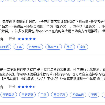
定向突破：聚焦反复出错的单词，提供词汇串讲与助记方案 无论你处在备
从「会背」到「会考」：提前进入考试状态】 你的每一次学习，都是在为考
考试题型，背词与刷题同步完成 •支持导出PDF：用于集中刷题或打印复
支持平板同屏书写笔记，随时拆词、标注与推导，不切换应用，不打断思路。
、高中、大学英语四六级（CET-4/6）、考研、雅思（IELTS）、托福（T
应用商店累计超过3亿下载总量 •最受考研用户欢迎的背单词A
提供源自历年真实考题的例句，你学的就是你要考的 •提供医学、计算机
美奖」、小米「金米奖」、VIV
一键生成专属词书 【多维巩固与长期激励：让坚持变得很容易】 •上千万
，并多次获得包括AppStore在内的各应用市场官方专题推荐。 •墨墨独家发布了具有
方式，循序渐进，强化掌握 •学习同桌、组队打卡、长期战队，随时get
数据科学领域顶级会议ACMSIGKDD《AStochasticShortestPathAlo
评分
育
语版APP-「我的」-「帮助与反馈」 小红书官号：@扇贝单词 邮箱：help@s
与调度优化相结合，提供完整的间隔重复规划系统框架，
TKDE《OptimizingSpacedRepetitionSchedulebyCapturingth
考研英语
工具
四级单词
雅思学习
英语
摩托
忘曲线，精准定位你对每个单词的遗忘临界点，动态调整复习规划，帮你
、四六八，还是考研、出国考试，你手上的词汇书籍，墨墨背单词通通兼
词是一款专业的背单词软件 基于艾宾浩斯遗忘曲线，科学进行记忆规划，让
的释义、最
以自主选择学习范围 灵活的学习模
远超同类产品。 【精彩美妙单词记忆方法】 墨墨背单词拥有全国最全
员有趣的助记分享，每个单词你都能找到精彩美妙、拍案叫绝且符合你的
：谐音、词根词缀，多维度和单词建立关联，帮助记忆 巩固训练：选择释
评分
育
 单词词典：随时随地查单词，方便又好用 生词本：学习中遇到的生词，一
复习，包括三大图表统计系统： *遗忘曲线：真实反映了你在每个阶段对
的记忆曲线 自定义词库：创建你的专属词库，只背你想背的单词 自建笔
英语单词
考研英语
工具
雅思学习
四级单词
英语
了多少单词，已学情况及未来的复习压力； *记忆持久度：你可以清楚地
定义 超全词库：覆盖四六级、考研、留学、小学、初中、高中等各版本