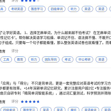
评分
教育
高中/四六级/考研/雅思等词书 •考试级读音原声录制，背词更加身临其境 •
工具
考研英语
雅思学习
四级单词
听力
英语
英语
励多 •组队打卡分享，让进步随时随地发生
来越不怕考试？ 在芝麻单词，所有单词和语法
磁性记忆卡”。帮你解决英语学习枯燥、单词记不住、语法搞不懂、不敢开
个句子组成。只要每一个句子都能看懂，那么整张英语试卷也就看懂了。而
，二是语法搞不懂。只要过了单词关和语法关，英语试卷也就看懂了。英语
评分
教育
学习？ 学习过程设计成闯关赚零花钱（零
单词一关，闯关成功既能赚到零花钱又能获得成就感。赚到的零花钱提取
工具
教育
听力
团队导向
考试
中公考研
英语
么可以利用碎片时间学习？ 多听功能，在回家路
在考前快速复习。 测验功能，上大号时也能玩一把。 打印功能，没有手机也能
换 包含中高考考纲和全国各省市教材，可任意切换使用。强烈推荐优先
，比如：人体、动作、情感、动物、植物、银行等，并根据记忆方法进行
「应用」与「得分」 不只是背单词，更是一套完整应对英语考试的学习方
都更有效率。 •14年深耕单词记忆研究，累计注册用户超2亿 •专注服
 扇贝自研专利「精简单词智能系统」，通过词汇量测试，科学预测并筛
11008490.X），减少无效学习，更快进入实战阶段。 扇贝率先接入Dee
评分
教育
考试目标，智能匹配外刊同源短文，在真实语境中巩固记忆。 【AI智能
史学习行为，为你规划更贴合个人记忆特征与备考阶段的学习路径。 •动
四级单词
雅思学习
英语
英语
摩托
英语单词
英语