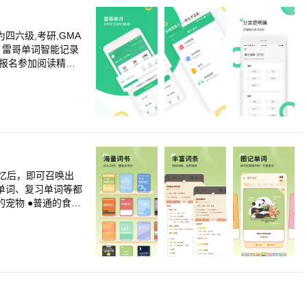
四六级,考研,GMA
。雷哥单词智能记录
,报名参加阅读精选
原
声,学思路,练阅
手就来,听力水平何愁
记忆后，即可召唤出
让你与精品课程触手
宠物 ●普通的食
余轻松获取更多有用
用品，萌鼠只有完成
质量：拥有原生例
成果,学习进度自由
逐步击破，宠物陪
遗忘曲线同时定期复
MAT...权威词库让
级、考研、中高考、