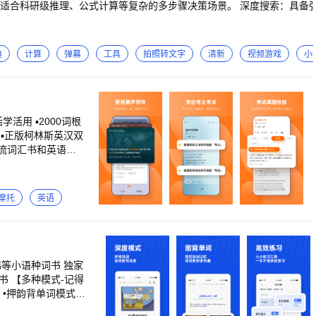
适合科研级推理、公式计算等复杂的多步骤决策场景。 深度搜索：具备
作。多种文风，用语得体。 表达清晰：回复结构化呈现，含图表与分点
结果优化：搜索结果更直观、更智能，节省时间更省心。 纯净体验：界面简
典
计算
弹幕
工具
拍照转文字
清新
视频游戏
小
语言即时互译与语义理解，阅读外文网页更顺畅。 【夸克小说】 海量书库：百万
沉浸阅读更舒适。 AI听书：多音色自然朗读，声音流畅真实，沉浸体验更
如果你在使用产品过程中遇到了任何问题或需要我们协助，
vice.alibaba.com -官方网站：http://www.quark.cn
活用 ▪2000词根
 ▪正版柯林斯英汉双
主流词汇书和英语教
条历年真题例句，覆
摩托
英语
构，理解了才好记o
拼一拼，会写才肯罢休
记得
 •押韵背单词模式，