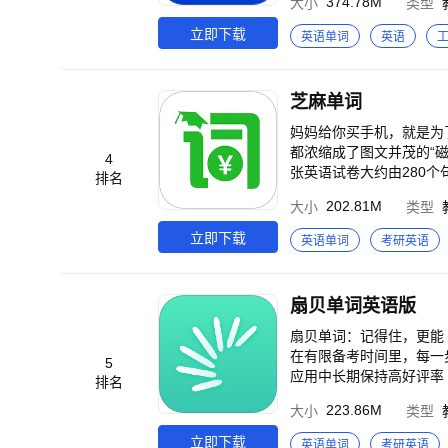
374.78M
大小
类型
需求 •覆盖小学/初中/
词变形全部搞定 【个性学习-记得牢】 •定制个性学习计划，适合自己最重要 •多种学习复习策略，听读写译一把抓 •加入
立即下载
英语单词
英语
班级、同桌，完成学习奖
芝麻单词
妈妈给你买手机，就是为了让学好英语。 1、选择芝麻单词，为什么越
都浓缩成了图文并茂的“
4
张英语试卷大约由280
排名
有两个：一是单词不认识
202.81M
大小
类型
是选择题，试卷能看懂，自然能提分！ 2、选择芝麻单词，为什么可以主动
花钱是父母给的），6个
立即下载
英语单词
考研英语
款秒到！ 3、选择芝麻单词，为什么可以坚持学习？ 赚零花钱是动力，同学的监督是推力。我们引入了班级功能，班
级学习数据公开，同班同学可以相互监督。 4、选择芝麻单词，为什
上练习听力。 复习功能，
扇贝单词英语版
以在考纲和教材间任意切
单词按照词义进行了分组
扇贝单词：记得住，更能
在有限备考时间里，每一步
5
应用中长期保持高好评率
排名
时间（专利号：ZL2024
223.86M
大小
类型
日所学单词、记忆水平和
型，扇贝通过AI分析历
立即下载
英语单词
考研英语