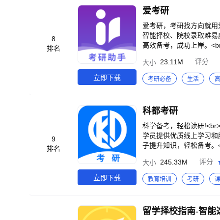
英语听力产品为师生提供
爱考研
练习题，实现一人一测靶
与个性问题，支持教师开展
爱考研，考研找方向就用爱
改以AI技术为核心，深
智能择校、院校录取难易
8
力写作教学提质增效。以
高效备考，成功上岸。<b
排名
析，精准定位每位学生的
快速找到院校概况、招生
23.11M
评分
大小
教。
估、重点学科与优势专业，
轴，及时提醒考研升学过
立即下载
考研必备
生活
报考比等各类报考参考资
找不到的真题，我们帮你找全
填报方式与录取规则，快
科都考研
校录取数据，运用人工智能
全国高校常年不间断做客
科学备考，轻松读研!<b
王牌专业、人才培养模式
学员提供优质线上学习和
9
导。<br><br>爱考
子提升知识，轻松备考。
排名
面了解所需信息，一站式
海量的教学资源，严谨的
245.33M
评分
大小
不断为学员提供更多更好的
清视频<br>业界名师
立即下载
教育培训
考研
载功能，无网也能轻松学习
师,专注教学,打造精英教
员—致好评；<br>4、
留学择校指南-智能
习记录，无缝衔接；