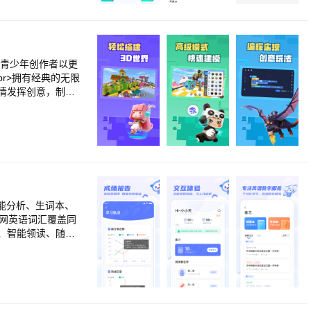
助青少年创作者以更
br>拥有经典的无限
情发挥创意，制作
编辑器-触发器2.0
求，让自己的3D世
助你从上手到精通，轻
作模块，创作主题囊
br>【创意社区，自
流创意和创作经验。
能分析、生词本、
学网英语词汇覆盖同
、智能领读、随堂
升学生英语学习兴
学网英语听说产品覆
型为老师提供智能
断，快速定位学生
r><br>天学网