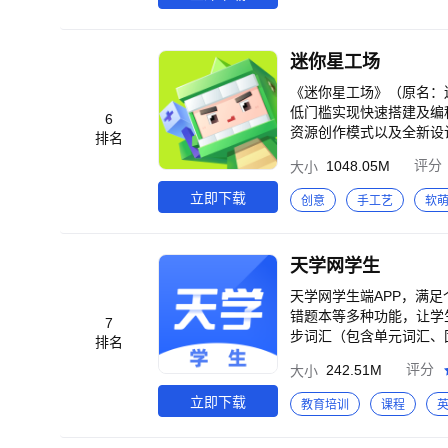
迷你星工场
《迷你星工场》（原名：
低门槛实现快速搭建及编程创
6
资源创作模式以及全新设
排名
角色、建筑、游戏、动画等各
1048.05M
评分
大小
将图形化编程和迷你世界
界更加生动。 <br> <
立即下载
创意
手工艺
软
松掌握创作技巧。课程内
括平台热门品类，跑酷、解
由创作，开源改编】 <
天学网学生
天学网学生端APP，满
错题本等多种功能，让学生
7
步词汇（包含单元词汇、
排名
听默写、词汇检测巩固、
242.51M
评分
大小
趣，帮助教师节省批改时间
盖日常听说练习、期中期
立即下载
教育培训
课程
测评与学情分析，提高课
薄弱项，生成个人知识图谱