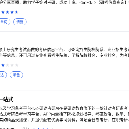
分享直播，助力学子笑对考研，成功上岸。<br><br>【研招信息查询】
包括招生简章、招生计划、录取分数线、报录比、调剂信息、复试信息等
>【考研资料真题】60万+院校自命题备考资料和考试真题，汇集各院校往
核心内容。告别繁琐查找，一键锁定资料。<br>【考研在线题库】500
读单词
清新
、错题集等功能上线，严格依据考试大纲精编上千道模拟题，各类习题一网
各科目的参考书目，提供配套全年系统课程，科学设计课程体系，依据科
研。<br>【专业课1对1辅导】按照目标院校专业匹配老师及直系学长；
导和学习规划，提供从初试到复试的全方位备考指导。
为硕士研究生考试而做的考研信息平台，可查询招生院校院系、专业招生考
料等信息，还可用过专业查看招生院校，了解院校排名、专业排名，为考
高达
填色
一站式
以及学习备考平台<br>研途考研APP是研途教育旗下的一款针对考研备
站式考研备考学习平台，APP内囊括了院校规划指导、考研政治、数学、
实的精品录播课，并提供配套优质学习资料，满足全日制考研、在职考研、
。<br><br>【名师领航】<br>张雪峰考研院校规划团队；考研政治徐