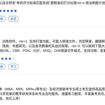
队自主研发“考研评分标准匹配系统”更精准的打分纠错<br>▪ 政治刷题计
推送错题、相关考点、题目解析，刷题更高效<br>▪ 专业课题库：已覆盖 3
 / 307中医综合 / 199管综 / 396经济学，适配统考 / 联考命题趋势，核心
25年真题，每道题配备“不跳步解析”<br><br>【高效的背诵方法 · 记得快
课程
英语
考研英语一 / 二核心高频词、考研专属释义。通过专利「精简单词智能系统」
别 “已掌握词”，帮助用户加速完成单词书的背诵<br>▪ 政治带背计划：根据
配内容，任务量贴合每日复习时长<br><br>【备考各阶段规划 · 从入门到
基于DeepSeek R1大模型，整合近1000所院校近3年复试线 / 报录比 / 推
整的每日任务清单”，支持日 / 周 / 月 / 年学习时长统计，进度可视化<br
训练软件。<br>1. 支持打谱功能，可载入棋谱文件，浏览棋谱，编辑棋谱。
，选自考研真题同源刊物，标注真题高频词、长难句，边读边提升阅读速度与
残局、专题研究，以及各项赛事的实战对局等。<br>3. 可以联网下载
1 句 “考研高频句式”，10分钟即可掌握，无需复杂语法基础也能突破长难句
支持CBL、CBR、PGN、XQF、MXQ、CHE棋谱文件格式，支持注释、变着。
“高频40问”“个人简历”“导师邮件”，AI根据个人信息生成定制化回答模板<b
忆棋谱或猜测大师走棋以提高棋力。<br>6. 练习模式内置数千盘残局
正，逐词、逐句、逐篇多维度打分。答案分段带背缓解面试紧张<br><b
示和解答功能。<br>7. 练习模式支持摆设棋局和自定义棋局。<br>8.
务协议：https://web.shanbay.com/tp/payment/pg-vip-service
法，有效提升棋力。<br>9. 支持联网对弈，检验自己的棋力水平，提高实战
古典
学习
web.shanbay.com/tp/payment/pg-vip-agreement
（MBA、MPA、MPAcc等专业）及经济类联考专业硕士考生提供高品
科学完善的教学研发体系和专业及时服务。海量练习题库，丰富备考资讯
路，快乐上岸！