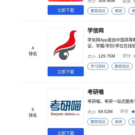
309.95M
大小
类型
屠皓民、唐迟、颉斌斌；考
>精准匹配专业顾问，定制专
立即下载
教育培训
考研
全科精选试题，历年真题、
模考，基于当年考研大纲，
【海量研讯】<br>实时
学信网
多好课免费试听，名师团队
团队、考研英语词汇、考
学信网App是由中国高等
迟、颉斌斌
证、学籍/学历/学位在线
4
排名
129.75M
评分
大小
学习资料
教育培训
立即下载
考研喵
考研喵，考研一站式服务
5
69.52M
评分
大小
排名
教育培训
考研
立即下载