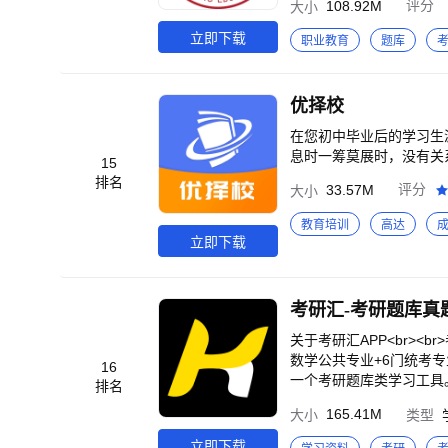
108.92M
评分
大小
立即下载
职业教育
题库
优择校
在您初中毕业后的学习生
息时一筹莫展时，没有关系
15
排名
33.57M
评分
大小
教育培训
高达
立即下载
考研汇-考研题库真
关于考研汇APP<br>
数学公共专业+6门统考
16
一个考研题库类学习工具。
排名
块】<br><br>模块
165.41M
大小
类型
考研真题，提供错题、笔记
题、收藏、正确率等情况，
立即下载