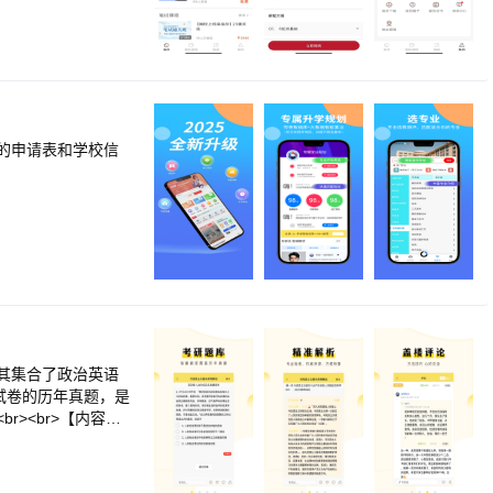
的申请表和学校信
。其集合了政治英语
试卷的历年真题，是
><br>【内容模
史学、管综统考专业课
分析用户的答题、错
考题均设置评论区，