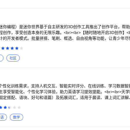
迷你编程）是迷你世界基于自主研发的3D创作工具推出了创作平台，帮
作，享受创造本身的无限乐趣。 <br> <br>【随时随地开启3D创作】 <
计的开发者模式。批量拼搭、笔刷、框选、自由视角等功能，让青少年尽
类3D数字创意作品。 <br> <br>【编程实现多种玩法】 <br>自研的逻辑
原有触发器相结合，创作者可以通过可视化的编辑效果满足自己的创造需
br>【孩子喜欢，家长放心的编程创作课】 <br>迷你星工场推出的创作课程
萌
社区
容覆盖3D场景搭建、编程逻辑、模型设计、动画制作、UI设计等数字创
密、冒险、经营、益智，在创作心流中体验3D创作世界的美妙。 <br> <
br>超过百万的孩子在迷你星工场的创意社区上传自己的作品，互相分享交
足个性化训练需求，支持人机交互、智能实时评分、在线训练、学习数据智
享受智能化、个性化学习体验，助力英语学习提效提能。<br><br>天
固定搭配、语块、好句和语篇）及拓展词汇，适用于晨读、课上词汇讲解
词汇批改，中/高考词汇总复习。丰富词汇教学形式，活跃课堂氛围，提
，减轻批改负担，实现精准教学与学生针对性巩固提升。<br><br>天
末考试、阶段模测、寒暑假听说训练以及中高考备考冲刺。天学网AI大模
英语
数学
堂效率与教学辅导针对性，助力提升教学质量和学生学习效果。AI智能诊
，推送个性化练习，告别机械重复刷题，提高学习效率，提升学习信心。<b