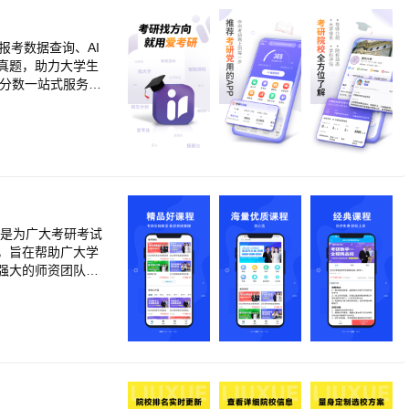
统智能推送个性化
精准呈现班级共性
学网英语作文智能批
报考数据查询、AI
的全流程支持，助
真题，助力大学生
过细粒度学情分
查分数一站式服务，
辅导，实现因材施
>大学排名、学科评
】<br>考研时间
复试线、招生计划、
中，所有你需要的、
录取数据，根据研究生
的院校层次、历年高
播咨询会】<br>
详细解读招生政策、
，是为广大考研考试
考生研究生升学指
，旨在帮助广大学
，一个APP就能全
托强大的师资团队、
成硕，科都教育将
能介绍<br>1、高
堂场景；支持离线下
程陪伴<br>严选名
化个性化服务，获得学
时间，跨平台同步学