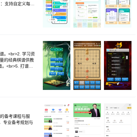
划：支持自定义每日
11教育学 / 33
考点标注<br>▪ 数学
、忘得慢】<br>▪
（ZL 2024 1
考生的复习阶段（基础
复试，全程不迷茫】<b
免名额数据<br>▪
>▪ 考研同源报刊：
<br>2. 学习资
理解能力<br>▪
大量的经典棋谱供教
瓶颈<br>▪ 复
<br>5. 打谱模
r>▪ 复试口语训
、排局供棋手练习各
r>联系我们：「我
 支持人机对弈和电脑
-agreement<br>
能力。<br>10.
质的备考课程与服
，专业备考规划与