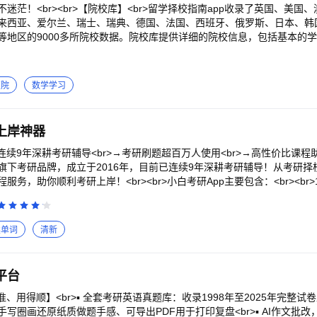
迷茫！<br><br>【院校库】<br>留学择校指南app收录了英国、美国
来西亚、爱尔兰、瑞士、瑞典、德国、法国、西班牙、俄罗斯、日本、韩国
等地区的9000多所院校数据。院校库提供详细的院校信息，包括基本的
学校住宿、图书馆，院校地址，院校官网链接，院校排名等信息。<br><
件和偏好，通过智能算法计算出适合用户的留学院校。
医院
数学学习
上岸神器
>→连续9年深耕考研辅导<br>→考研刷题超百万人使用<br>→高性价比课程助你
育”旗下考研品牌，成立于2016年，目前已连续9年深耕考研辅导！从考研
务，助你顺利考研上岸！<br><br>小白考研App主要包含：<br><br>
治、英语、数学、专业课刷题神器<br>3、高性价比全程班、督学班、1V1助你
<br>微信服务号：小白教育<br>淘宝官方店铺：小白教育<br>拼多多
aoyaner@163.com
读单词
清新
平台
准、用得顺】<br>▪ 全套考研英语真题库：收录1998年至2025年完整
写圈画还原纸质做题手感、可导出PDF用于打印复盘<br>▪ AI作文批