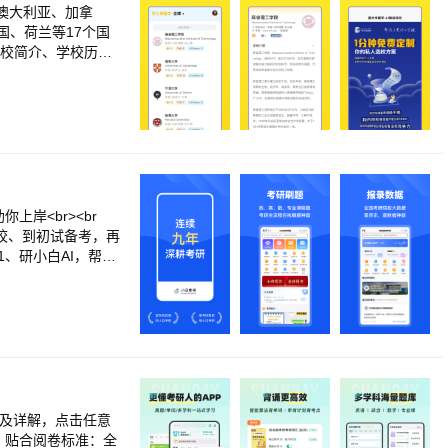
、澳大利亚、加拿
、荷兰等17个国
学校简介、学校历
br>【智能选校】<
上岸<br><br
择校、到初试备考，再
1、研小白AI，帮你
上岸<br><br>
官方店铺：小白考研
试卷及详解，点击任意
改，贴合阅卷标准：全