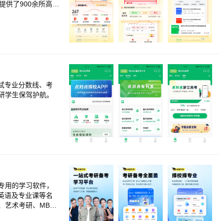
提供了900余所高校
，帮助考生了解各
届高分学长学姐复习资
00＋全科精选试
打尽。<br>【考
目规律把握复习节
结合学员专业基础及
试专业分数线、考
研学生保驾护航。
考专用的学习软件，
英语及专业课等名
艺术考研、MBA
涛、曲艺；考研英语