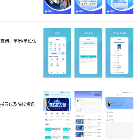
1V1定制课】<br
<br>50000＋
】<br>万人线上
。<br><br>
在线课堂】<br>超
、考研英语、张雪峰
皓民、杨超、唐
查询、学历/学位认
和指导以及院校资讯