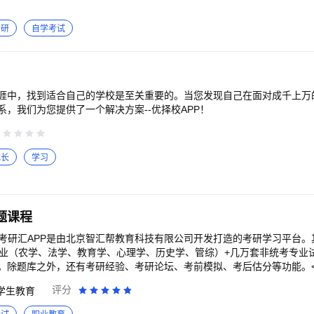
考研
自学考试
涯中，找到适合自己的学校是至关重要的。当您发现自己在面对成千上万
，我们为您提供了一个解决方案--优择校APP！
成长
学习
题课程
<br>考研汇APP是由北京智汇帮教育科技有限公司开发打造的考研学习平台
专业（农学、法学、教育学、心理学、历史学、管综）+几万套非统考专业
除题库之外，还有考研经验、考研论坛、考前模拟、考后估分等功能。<br
一：题库<br>1. 包括政治、英语、数学和农学、法学、教育学、心理学、历
评分
学生教育
、收藏等实用功能，实现随时学习，实时整理的功能。<br>2. 大数据
为考生的自我评估、及时调整复习方案提供参考依据。<br>3. 每一道