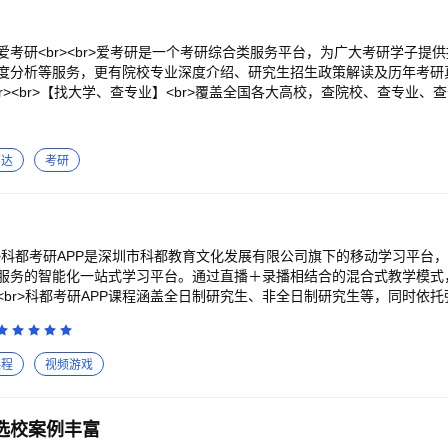
全听力教学与训练服务，覆盖课堂教学、课后训练、听力联考等场景。系
向训练，避免无效重复练习，高效提升听力水平。为教师提供学情分析，
精准化个性化指导，解决教学难以兼顾个体差异的问题。<br><br>天
考研<br><br>爱考研是一个考研综合类服务平台，为广大考研学子提供
度融合校内英语写作教学场景，提供从智能批改、即时反馈到学情数据分析
度分析等服务，更有院校专业深度介绍、研究生招生政策解读及历年考研
AI之力将教师从繁重机械的批改工作中解放出来，大幅提升批改效率。通
r><br>【找大学、查专业】<br>覆盖全国各大高校，查院校、查专业、
写作薄弱点，为教学决策提供数据支撑，助力教师聚焦教学设计与个性化
简章，更有导师介绍、就业报考等高能信息帮助考生做好升学规划。<br
一看便知，帮考生快速选择目标院校。<br><br>【海量研讯，一站式获取
程的重要时间节点。<br>研究生招录资讯实时更新，国家线、院校历年
高达
考研
讯一应俱全。<br>考研英语、考研政治、考研数学等历年真题持续更新
。<br><br>【AI智能择校】<br>全面适配全国800+高校的研究生
速匹配适合的研究生志愿。<br>结合考生跨校与跨专业情况、目标大学
与大数据算法生成志愿填报建议，深度分析报考难度。<br><br>【高招直
直播间，零距离了解高校政策和学校情况。<br>高校招生主任在线直播
r>科都考研APP是深圳市科都教育文化发展有限公司旗下的移动学习平台
等。<br>高校学长姐现身说法，介绍校园生活、社团活动等信息，给与
服务的智能化一站式学习平台。通过直播＋录播相结合的混合式教学模式
研，考研党必备APP。考研报考方向规划、院校招生政策、专业情况、导师资讯
<br>科都考研APP课程涵盖全日制研究生、非全日制研究生等，同时依
备考，爱考研点亮学子的研究生升学之路。
教学内容、专业的教学服务和先进的开发与制作团队，助力广大学子一战
智慧教育产品和服务，帮助更多的学员实现人生价值和梦想。<br>主要功
高清课程随时学，您与老师的距离近在咫尺，身临其境，再现真实生动的课
课程
视频游戏
，并配有学习日历，不错过任何一场直播课程；<br>2、实力派名师，全
学团队,确保教学质量；<br>3、高品质服务<br>班主任全程督学，精细
移动课堂，随时随地学<br>便携式课堂，手机/PAD随时学，有效利用碎片
选校案例丰富