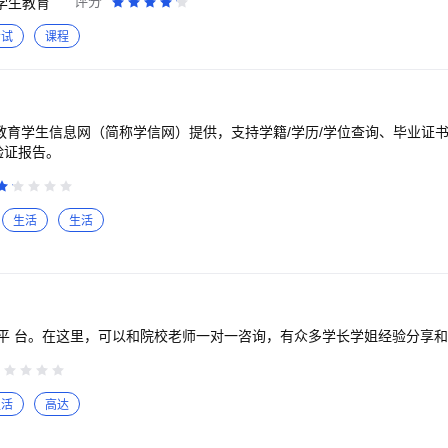
评分
学生教育
研数学杨超领航的名师团队为芊芊学子的考研备考保驾护航。<br><br>【
属学习计划，提供从初试到复试的全方位备考指导。<br><br>【考研题库】
考试
课程
考点刷题、错题集等功能上线，各类习题一网打尽。<br><br>【线上模考
线上模拟真实考研环境，依据考研阅卷评分规则智能批改，复习情况一目了然
更新各类院校信息及考试资讯，网罗各种学习工具，备考干货。<br><br>【
直播课程，实时互动，原生画质，高清流畅。<br><br>关键词：考研
研政治、研究生、法硕考研、管综、教育学、在职考研、徐涛、曲艺、屠
教育学生信息网（简称学信网）提供，支持学籍/学历/学位查询、毕业证书
验证报告。
生活
生活
平 台。在这里，可以和院校老师一对一咨询，有众多学长学姐经验分享
生活
高达