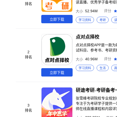
读直播、优秀学子备考经验
排名
及科研院所的研招信息，
52.94M
评分
大小
高校的招生情况。<br
料，精心汇编自命题考试的
立即下载
学习资料
考研
题，历年真题、考点刷题
研书目资料】为考生提供
奏，资料搭配课程备战考
点对点择校
目标院校考情量身定制辅
点对点择校APP是一款
试科目、参考书、考研资
2
排名
40.96M
评分
大小
学习资料
生活
立即下载
研途考研-考研备考
张雪峰考研院校专业规划
专注于为考研学子提供一
3
师在线直播课程和内容详
排名
考研等不同学子的备考需求