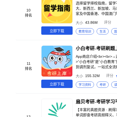
选择留学择校指南，留学不
大、新西兰、新加坡、马
10
家及中国香港、中国澳门
排名
史、地理位置、校园环境、
43.86M
评分
大小
br>基于用户输入的条
立即下载
教育培训
生活
小白考研-考研刷题
App商店介绍<br><br
>“小白考研”是“小白教
11
到调剂复试，一站式全流程服
排名
跟踪院校数据<br>2、政
155.32M
评分
大小
微信客服号：小白考研客服
旗舰店<br>商务合作邮箱：ik
立即下载
学习资料
考研
扇贝考研-考研学习
【丰富的真题资源 · 刷得
单词即查考研高频释义、手
12