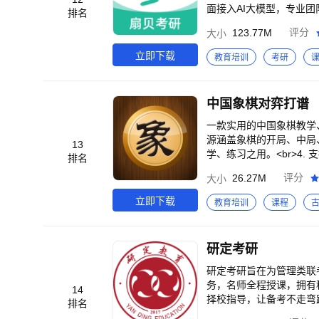
面接入AI大模型，专业团
排名
题量，配合艾宾浩斯记忆算法
123.77M
评分
大小
3教育综合 / 306西医综合
真题宝：收录1998年至20
立即下载
教育培训
考研
智能记忆算法背单词：聚焦
1008490.X）自动识
/ 强化 / 冲刺）智能匹
中国象棋对弈打谱
r>▪ 智能规划，精准择校：
定制考研计划：生成 “可调
一款实用的中国象棋教学、
精选200篇外刊每日更新
源涵盖象棋的开局、中局、
13
长难句每日一句：每天推送 
学、练习之用。<br>4. 
排名
试资料库：收录“自我介绍”
式中包含记谱功能，用于记
26.27M
评分
大小
练：支持口语跟读与发音纠
种象棋杀法，并提供电脑提
的」-「帮助与客服」<br>考研会员服
提示功能，学习AI的正确着
立即下载
教育培训
课程
考研会员连续包月协议：https://
适合各种分辨率的屏幕。
研定考研
研定考研旨在为管理类联考
务，名师全程授课，拥有
14
择校指导，让备考不走弯
排名