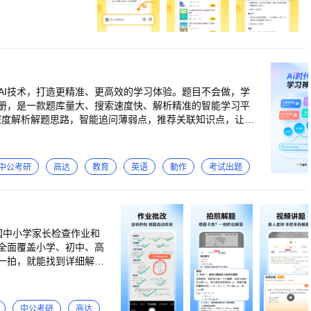
一键导出PDF。
成，模板自由定制。
的过百万本教辅教材
能批改，对错解析应
随身AI家教免费
提供全学段各类学科
频讲解及文字讲解的
AI技术，打造更精准、更高效的学习体验。题目不会做，学
册、试卷上的错题拍
册，是一款题库量大、搜索速度快、解析精准的智能学习平
机；或生成高清PD
别手抄~ 7、英语
批改，错题解析+原题精讲，AI精准定位学习盲区，轻松帮助
“分句精讲”，逐句
和单元测试，形成"学-练-测"完整闭环，助力快速掌握知识
英语阅读理解更轻
开头结尾。AI作文批改，按照年级/体裁/单元作文内置批改标
中公考研
高达
教育
英语
動作
考试出题
有帮手。 【快
权威录取数据，智能生成科学合理的“冲稳保”志愿方案，让
12个月，连续包月，
精讲精准推送，解题步骤清晰易懂，学习效率倍增。 【实
动续费管理]查看取
手。 单词查询：阅读遇到陌生英文单词？写作文想不到单词
服务协议：https://ww
、数学应用、竖式计算和单位换算应有尽有，支持在线练和打
器：支持实数计算，根式计算、解方程/不等式、三角函数和
、语文、物理、化学、生物、历史、政治等，各科难题帮你解
全面覆盖小学、初中、高
一拍，就能找到详细解
介绍】 【VIP会员权益】
。试卷下载打印，练习更方便。 【VIP订阅周期】 1个
订阅24小时以前，在[我的-VIP中心-自动续费管理]查看取
中公考研
高达