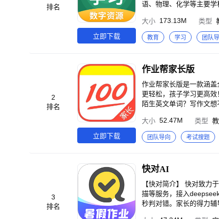
语、物理、化学等主要学
排名
课文点读：教材内容同步点
173.13M
大小
类型
学科工具：30余款学科
提分课程，助你快速提分 
立即下载
教育
学习
团队
签到，玩PK，学配音绘本，看同学动态，让
育工具创新奖” 荣获互联
发的“年度少儿和教育知识
作业帮家长版
作业帮家长版是一款涵盖
更轻松，孩子学习更高效！ 【答疑解析】 多种思路、过程详解，能教你各种学习解题方法，作业难题不再愁。 【单词查询
2
陌生英文单词？写作文想不到单词
排名
同时精选试卷配合大数据分析，帮你查漏补缺&更
52.47M
大小
类型
教
版，看中英范文，作文不再愁。 【题库覆盖】 数学、英语、语文、物理、化学、生物、历史、政治等，各
馈】 如有任何疑问，请联系作业
立即下载
团队导向
考试搜题
com/
快对AI
【快对简介】 快对致力于
描等服务，接入deepseek大模型，AI答疑更智能。 
3
秒判对错。家长的得力辅
排名
作文一键生成，段落自由