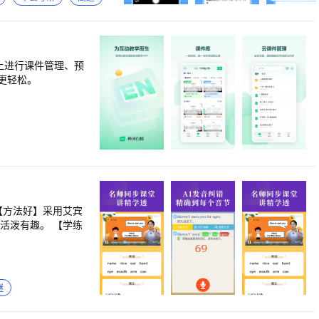
ce 【连续包月服务协议】 https://gth5.zuoyebang.com/perfo
、语文&英文作文：精选
起解决。 打开作业帮App，点击【我的-客服中心】或者【我的-设置-
轻松学会古诗词，不再盲
上进行课件管理、预
更轻松。
【方法好】采用艾宾
活泼有趣。 【学练
谜