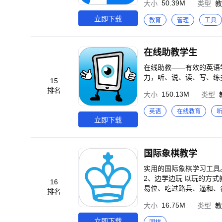
50.39M
大小
类型
教
据决策支持，实现大数据
立即下载
教育
管理
工具
在线助教学生
在线助教——有效的英语
力，听、说、读、写、练
15
排名
150.13M
大小
类型
英语
在线教育
立即下载
国际象棋教学
实用的国际象棋学习工具。
2、边学边玩 以玩的方
16
易位、吃过路兵、逼和、
排名
难循序渐进进行对弈练习
16.75M
大小
类型
教
入自己的棋谱。 4、人
盘，录入自己的棋谱。 5
立即下载