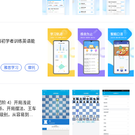
语初学者训练英语能
雅思学习
摩托
初阶 4）开局浅说
杀、开局摆法、王车
度级别，从容易到很
。可编辑棋盘，录
继续对弈。可编辑棋
、两步杀、三步杀）