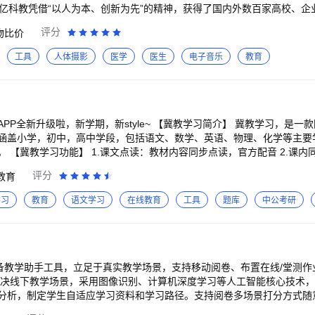
等功能，为学习者构建强大的自主学习能力和终身学习系统，提供随时随地
科网服务号 官网地址：https://www.zxxk.com/ 手机官网：https://m
华亿科教凭借“以人为本、创新为先”的精神，获得了国内外数百家高校、企
者。 官方网站：www.eeo.cn
展领航计划企业，是中国解剖学实验室建设行业标准起草单位，是国家高
评分
物比价
室的设计和施工单位。
工具
人体摄影
医学
医生
电子音乐
教育
PP全新升级啦，新学期，新style~ 【冀教学习简介】 冀教学习，是
涵盖小学，初中，高中学段，包括语文、数学、英语、物理、化学等主要
 【冀教学习功能】 1.课文点读：教材内容同步点读，官方配音 2.课内
3.学科工具：30余款学科工具辅助学习，极大提升学习效率 4.巧考：
评分
教育
提分 5.教辅书：教辅配套内容和功能帮助学生轻松搞定重难点题目，学会
 荣获中国教育科学研究院颁发的“教育工具创新奖” 荣获互联网教育商
学习
教育
语文学习
在线教育
工具
题库
中公考研
联合颁发的“受欢迎教育工具奖” 荣获百道新出版研究院颁发的“年度少儿
读教育科技企业创新实践奖” 【联系我们】 客服电话：400-800-9061（9
必备教学助手工具，立足于真实教学场景，支持移动阅卷、布置在线/堂测
解决线下教学场景，采用图像识别、计算机深度学习等人工智能核心技术
分析，制定学生自适应学习资料和学习路径。支持阅卷多场景打分方式随
，精准分析和展示学生各小题答题情况，使智能评价实时伴随教学行为，