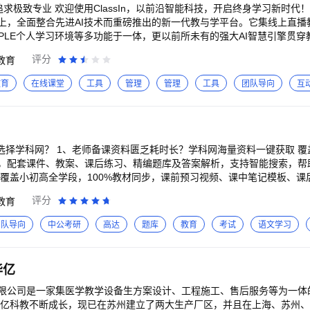
追求极致专业 欢迎使用ClassIn，以前沿智能科技，开启终身学习新时代！ C
上，全面整合先进AI技术而重磅推出的新一代教与学平台。它集线上直播
、PLE个人学习环境等多功能于一体，更以前所未有的强大AI智慧引擎贯
前沿科技释放教与学的深层魅力，赋能教育者，以前瞻视野培养具备核心
评分
教育
，ClassIn被全球众多的学校和师生应用和喜爱，足迹遍布： ·150个国家 
0多所中小学、高校和企业 凭借其强大的平台能力和创新的AI智慧引擎，Clas
教育
在线课堂
工具
管理
管理
工具
团队导向
互
质量的线上教学、线下教学、混合教学、智慧教学，显著提升教学效率与效果
辅助下，更专注于建立以学习者为中心的课程体系、知识空间、学习社群，并
供数据驱动的教学决策支持。ClassIn助力老师丰富课程与教学，借助A
核心素养和终身学习能力。 【混合教学方案（OMO)：线上线下无界融合
以支持线上直播教学、线下数字教学、多种混合教学（线上线下混合、课
长选择学科网？ 1、老师备课资料匮乏耗时长？学科网海量资料一键获取 
现智慧教学。ClassIn以卓越的线上直播教学而闻名，可以支持2000人
，配套课件、教案、课后练习、精编题库及答案解析，支持智能搜索，帮助老
作文档、分组教学、虚拟实验等上百种功能。在ClassIn的AI智慧引擎
覆盖小初高全学段，100%教材同步，课前预习视频、课中笔记模板、课后
是线下智慧教室中“大可”、“瓦力”等大屏AI助手的协同，都能让师生拥有
 3.学生单科薄弱难提升？橙子学精准学对症施策！ 智能分析学情生成薄
评分
教育
动与效率，真正实现“跨屏无界，教学有方”。 【学习管理系统（LMS)：
】到【薄弱点强化训练】，单科提升肉眼可见！ 【功能介绍】 1、橙子学（学科网学生版）：小初高全
一代学习管理系统，深度融合AI能力，可以支持传统的课堂、作业、讨论
材，通过课前预学、课中梳理、课后解析全链路同步学习，智能诊断定位
团队导向
中公考研
高达
题库
教育
考试
语文学习
析的学生学习轨迹与可视化报告。AI作业批改、AI测验出题、AI答题卡
覆盖：提供小初高各版本教材和练习册，紧跟教育政策，同步更新内容，覆
效率，同时为学生提供及时、精准、个性化的学习反馈。此外，系统还可
都能找到适合自己的学习资源。 3、全学科重难点解决：学科网APP覆
项目式学习、合作型学习、探究式学习，培养学生的创新实践能力与沟通
科重难点、知识点的详细解析，帮助学生攻克学习难关。 4、考试真题库
华亿
赋能，构建终身学习系统】 个人学习环境，由AI智慧引擎提供核心驱动力，
试等，精准知识点提醒，同时收录题目和答案，帮助学生轻松提分 5、教
工智能时代，知识迭代极速加快，同时知识不再以学校或图书馆为中心，
案、PPT模板、真题、习题、答案、作文指导、知识点总结、教师工作文档
限公司是一家集医学教学设备生方案设计、工程施工、售后服务等为一体
主动学习、终身学习。ClassIn凭借其AI助教提供的7x24小时个性化
教师等名师的精编题目，覆盖核心考点，精准提分，助力高效学习 【联系我们】 如有任何疑问，请联
，华亿科教不断成长，现已在苏州建立了两大生产厂区，并且在上海、苏州