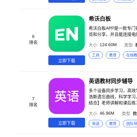
消。 【会员开通协议】 https:/
要搜的题，我们都有！ 
rm/privacy/VIP
优质素材，让你快速掌握
客服中心】进行反馈。
目死记硬背！ 6、错题本：难题好
希沃白板
们一起解决： 抖音号@小
希沃白板APP是一款专
览和分享，并且能连接电
6
排名
124.60M
大小
类型
工具
教育
在线
立即下载
英语教材同步辅导
多个设备同步学习，高效
浩斯遗忘曲线，科学学习
7
结合】老师讲解和课后练
排名
46.96M
大小
类型
教
立即下载
英语
教育
团队