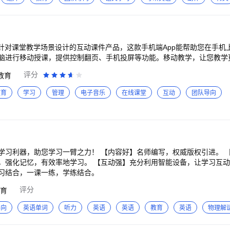
/gth5.zuoyebang.com/perform/privacy/VIP_homework_servi
3、老师视频讲题：老师真人讲解，哪道不会拍哪道，老师视频讲哪道！ 4
_homework_privacy 【意见反馈】 如有任何疑问，请联系作业帮和你们一
写作思路，写作原来如此简单！ 5、古诗文助手：赏析和考点清晰呈现，
题一键收藏，还可以导出打印，从此告别题海战术！ 任何学习上的难关，请联系小猿和你
猿搜题 微信公众号“小猿搜题” 新浪微博@小猿搜题
门针对课堂教学场景设计的互动课件产品，这款手机端App能帮助您在手机
脑进行移动授课，提供控制翻页、手机投屏等功能。移动教学，让您教学
评分
教育
教育
学习
管理
电子音乐
在线课堂
互动
团队导向
学习利器，助您学习一臂之力！ 【内容好】名师编写，权威版权引进。 
，强化记忆，有效率地学习。 【互动强】充分利用智能设备，让学习互动
习结合，一课一练，学练结合。
评分
育
导向
英语单词
听力
英语
英语
教育
英语
物理解