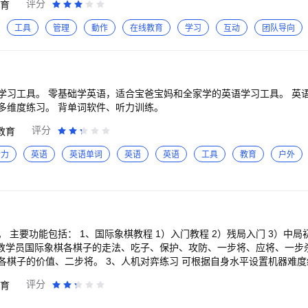
评分
育
教学管理及数据智能驱动的精准教学。
工具
管理
動作
在线教育
学习
互动
团队导向
学习工具。 零基础学英语，适合宝爸宝妈和全家学的英语学习工具。 英
多维度练习。 背单词软件、听力训练。
评分
教育
听力
英语
英语单词
英语
英语
工具
教育
户外
 主要功能包括： 1、国际象棋教程 1）入门教程 2）残局入门 3）中局
式教学员国际象棋各棋子的走法、吃子、保护、攻防、一步将、应将、一步
各棋子的价值、二步将。 3、人机对弈练习 可根据自身水平设置机器难
。可随时中断保存对弈棋谱，下次打开继续对弈。可选择执白棋还是黑棋
评分
育
人对弈练习 可与他人进行对弈练习。可随时中断保存对弈棋谱，下次打开
、残局棋谱练习 收集5000多个残局棋谱，包含马头书和波加尔（一步杀