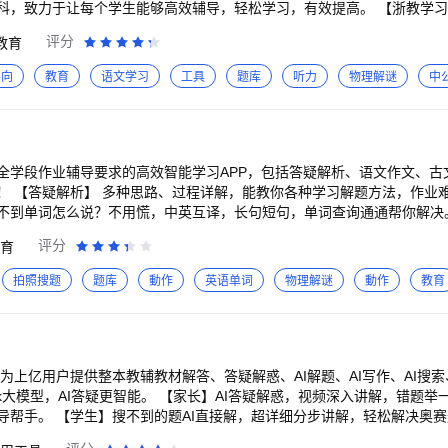
科，致力于让每个学生能够高效辅导，轻松学习，有效提高。 【浙教学习数
读，官方配音 2.课内同步学：精选名师打造课内同步AI互动课程，小初高
评分
教育
工具辅助学习，极大提升学习效率 4.巧考：历年真题任你练，海量题库随
5.教辅书：教辅配套内容和功能帮助学生轻松搞定重难点题目，学会举一反
导向
教育
语文学习
工具
题库
听力
物理解谜
中
你趣味学习，快乐成长 【部分荣誉】 荣获中国教育科学研究院颁发的“教
网教育商会、互联网教育工作委员会联合颁发的“受欢迎教育工具奖” 荣获
服务品牌” 荣获北京国际儿童阅读大会颁发的“全国儿童阅读教育科技企业
全学段作业辅导要求的高效智能学习APP，包括答疑解析、语文作文、古
】 阅读遇到
怎么说？不用慌，中英互译，长句短句，单词查询通通帮你解决。 【同步练习】 各版教材同步练
快巩固所学知识。 【作文搜索】 中文作文在凑字？英语作文不会写？用作业帮家长
评分
育
科难题帮你解决。 【意见反
帮和你们一起解决： 联系客服400-611-0100。 【联系我们】 官方网站：http
拍照搜题
题库
動作
英语单词
物理解谜
動作
教育
为上亿用户提供整本教辅教材解答、答疑解惑、AI解题、AI写作、AI搜索
【家长】AI答疑解惑，视频深入讲解，错题举一反三，智能批改，
导帮手。 【学生】搜不到的题AI直接解，超详细分步讲解，轻松解决奥
修改，字数自由定制。 【大学生】AI帮助解难题，步骤细，答案准；拍