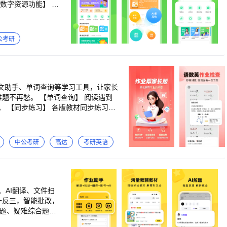
字资源功能】 1.
全科同步辅导 3.
意刷，名师打造专项
三 6.同学圈：去
公考研
百道新出版研究院颁
创新实践奖”
文助手、单词查询等学习工具，让家长
习，
s:/knowledge.zuoyebang.
中公考研
高达
考研英语
、AI翻译、文件扫
赛题、疑难综合题。
照翻译助力备考四六