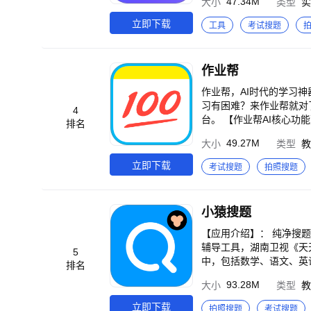
47.34M
大小
类型
实
级；AI写作，论文学术
【职场】AI写作，全文
立即下载
工具
考试搜题
【快对特点】 1、扫码
资料，正确率高。 2、
有尽有。 3、智能AI解
作业帮
用。 4、解析答疑全面
的练习题及知识点解析，
作业帮，AI时代的学习
内容，快速攻克难点及易
习有困难？来作业帮就对
4
照，即可自动去除手写笔
台。 【作业帮AI核心功能】 AI智能答疑：支持搜单题、搜整页、搜作文，19亿题库秒出解析！AI深度解析解题思路，智能追问薄弱点，推荐关联知识点，让学
排名
F，通过微信、QQ等分
习举一反三，作业难题不
49.27M
大小
类型
教
拍照翻译：轻轻一拍即可
家长完成作业检查。 AI
学习更清晰；“原文朗读
点。 AI写作：同步K1
立即下载
考试搜题
拍照搜题
松！ 8、学习资料多：包
准。包括六维度评级、全
对VIP介绍】 快对VI
每一分的努力都有价值。 
连续包季，连续包年。 取
用学习工具】 拍照翻译
小猿搜题
消。 会员开通协议：https://w
怎么说？不用慌，中英互
w.kuaiduizuoye.com/kdzy/vip/vipFeeDetai
印线下练。找口算练习题
【应用介绍】： 纯净搜题无广告，从此学习更高效；更有腾讯王卡的免流，从此流量不再愁。 全国中小学家长检查作业和
讨论快对功能，交流使用技巧，参与功能内测~
因式分解等多题型，结果
辅导工具，湖南卫视《天
5
决。 【趣味活动】 古诗词大赛：沉浸式诗词学习体验，从日常刷真题到诗词PK竞技，赢取晋级卡，晋级全国英雄榜，让传统文化学习充满乐趣与成就感！ 口
中，包括数学、语文、英
排名
算PK：趣味竞技学习新模式，涵盖
析，更有老师视频讲解，帮助孩子搞懂难题！ 【使用场景】： 如果
93.28M
大小
类型
教
海量视频答疑，难题轻松
自己也不会做？用小猿搜题！ 2.工
月，3个月，12个月，连
就够了！ 【小猿功能】： 1、拍照搜题：不会的题轻松一拍，免费秒出解析！ 2、海量题库：全面覆盖小初高主要学科，你
立即下载
拍照搜题
考试搜题