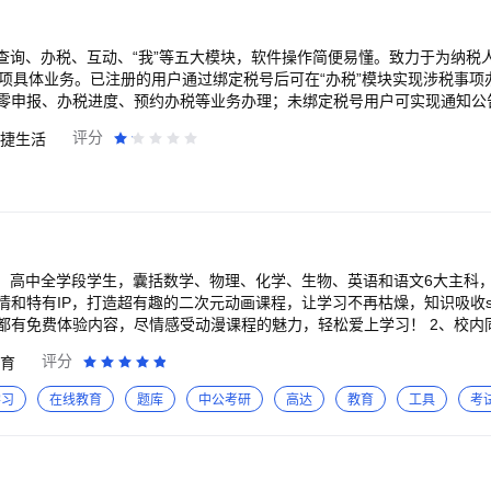
、查询、办税、互动、“我”等五大模块，软件操作简便易懂。致力于为纳税
置多项具体业务。已注册的用户通过绑定税号后可在“办税”模块实现涉税事
零申报、办税进度、预约办税等业务办理；未绑定税号用户可实现通知公
税日历、办税地图等日常税收业务办理查询。
评分
捷生活
中、高中全学段学生，囊括数学、物理、化学、生物、英语和语文6大主科
IP，打造超有趣的二次元动画课程，让学习不再枯燥，知识吸收soeasy~ 【功能超亮眼】
都有免费体验内容，尽情感受动漫课程的魅力，轻松爱上学习！​ 2、校
是夯实基础，还是冲刺学霸，都能满足！​ 3、动画超带感：趣味动画情节
评分
育
来！​ 4、学练结合超高效：智能推送练习题，边学边练，加深理解，知识
，想怎么刷就怎么刷，还支持离线下载，随时随地开练！​ 6、学习激励
学习
在线教育
题库
中公考研
高达
教育
工具
考
，开启这场二次元学习冒险之旅吧！​