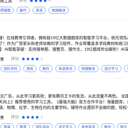
评分
用工具
改写、各种报告一键生成，风格字数自由定制。文件扫描，智能增强去水印，
一键生成，教学教案、活动策划、发言讲话、小红书文案。PPT生成一键生
拍照搜题
動作
英语
物理解谜
速查整本教辅教材解答：覆盖小学、初中、高中、职高、中专、大学各学段
检查作业方便：学习遇到难题、家长不知作业对错时，来快对一键检查，智
题：专研AI解题Agent，解题快，步骤细，答案准，还能举一反三不断追问，
：语数英政史地物化生，文史哲、理工农医、经管法，用户分享各类习题，
解决学习时遇到的各科难题。 5、解析形式丰富：更有配套解析，包含视
神器！在线教育引领者，拥有超19亿大数据题库的智能学习平台，依托领先
错点，助力自主学习、提升学习效率。 6、智能错题本：对作业本、练习
了！作为广受家长和老师信赖的学习软件，作业帮覆盖多学段教材和练习
迹，还原空白题目、保存错题、收集到“快对错题本”。支持一键连接打印
享保存文件，随时打印练习。用快对，智能科目归类，收集整理错题，从此告
再愁。 AI秒批作业：一键秒批全科作业，涵盖作业批改、口算批改和作文
评分
育
整段翻译、取词翻译、分句精讲和原文朗读。“取词翻译”，生词一点即会；
校内同步：智能同步教材章节，精准定位考试重难点，个性化推荐同步练习题
”，发音指导，还支持多倍速哦~用快对，高效识别图文，翻译又快又准，
2语文学习进度，成文质量贴合学校作文标准，全面支持写全文、写英文、写
团队导向
题库
動作
英语单词
物理解谜
语文学习
含习题解析、精品作文、各类试卷、优质笔记、手抄报、读后感课件等，学习
文点评、句子纠错、佳句赏析、思路点拨、全文润色。 AI志愿填报：基于
P权益：视频解题、VIP问答、保存图片等特权。 订阅周期：1个月，3个月，
视频讲解：93%超高讲解覆盖率，AI智能匹配原题/相似题视频解析，名师
消续订：如需取消订阅，请在当前订阅24小时以前，在[我的-VIP中心-自
：中英文互译，支持取词翻译、分句翻译和原文点读，英语阅读的智慧小帮
ww.kuaiduizuoye.com/kdzy/vip/vipMemberService.html 连续包月
译，长句短句，单词查询全部帮你搞定。 口算练习：100以内的加减法
ls.html 【快对体验群】 加入功能反馈群，高效解决使用快对遇到的问题，
来作业帮，想怎么练就怎么练，练习结束还能用作业批改秒判对错。 计算
 【搜题答题】：872169233 【作业检查】：713868869 【AI会话】：
精准，步骤详细。 题库覆盖：拥有超19亿大数据题库，覆盖数学、英语
天向上》推荐使用的学习工具，《最强大脑》官方合作平台！海量题库，
717676475 【扫码搜书】：858095576 【快对活动】：995174382 【快对VIP】：938431806
语、物理、化学、生物在内的主要学科。辅导作业遇到不会做的题，轻松
口算、语文、单词多学科PK对战，内容同步校内知识点，让学习变得好玩又高效。 【作业帮VIP
你是望子成龙的家长： 1.想给孩子讲题，可是有些题目
评分
育
解答。VIP专属问答特权，随时问随时答。核心知识点讲解，搞懂答题技巧
作繁忙没时间，辅导孩子成问题？用小猿搜题！ 一句话：辅导孩子有难题，用小猿搜题
续包月，连续包季，连续包年。 【VIP取消续订】 如需取消订阅，请在当前
题库
教育
团队导向
语文学习
考研英语
動作
韩文