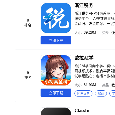
浙江税务
浙江税务APP分为首页
服务平台。 APP共设
8
票验旧、发票申领、一键
排名
票查询、纳税人资格、办
39.28M
大小
类型
便
立即下载
欧拉AI学
欧拉AI学面向小学、初
画视频技术，融合丰富剧情和特有
9
试学超贴心：各版本教材
排名
学科课程全覆盖，不管你
81.93M
大小
类型
教
讲，通俗易懂，根本停不下
丰富：海量试题按章组卷
立即下载
团队导向
教育
金，惊喜好礼等你来薅！​ 【联系方式】 客服电话：17762414268邮箱：2367754320@qq.com 官网：http://www.ola100.com/​ 快来
拥抱全新的【欧拉AI学】
ClassIn