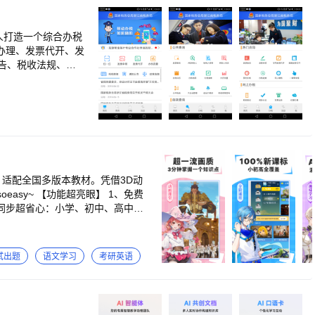
人打造一个综合办税
项办理、发票代开、发
告、税收法规、发
，适配全国多版本教材。凭借3D动
​ 1、免费
内同步超省心：小学、初中、高中各
+生活场景，把知识点掰开揉碎
记得牢牢的！​ 5、真题试卷库超
超诱人：完成每日任务，就能拿奖学
试出题
语文学习
考研英语