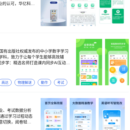
的智能学习支持，
.zxxk.com 客服电话：400-900-2556
业的认可，华亿科教
新技术企业，是武
一款国有出版社权威发布的中小学数字学习
学科，致力于让每个学生能够高效辅
同步学：精选名师打造课内同步AI互动课
历年真题任你练，海量题库随意刷，名师打
举一反三 6.同学圈：去签到，玩PK，
高达
物理解谜
動作
考试
和教育知识服务品牌” 荣获北京国际儿
:00~22:00）
作业、考试数据分析
，通过学习过程动态
意切换，阅卷轻松
为老师教学提供数