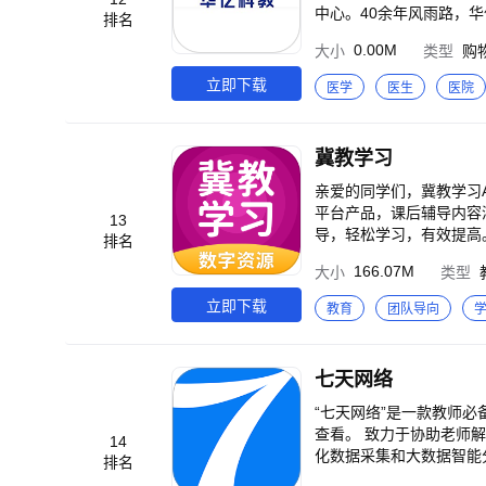
AI自动生成的录课总结
网和你们一起解决 微信公众号：学
中心。40余年风雨路，
排名
培养真正独立自律的终身学习
是江苏省的百家高质量发
0.00M
大小
类型
购
汉方舱医院负压净化实验
立即下载
医学
医生
医院
冀教学习
亲爱的同学们，冀教学习A
平台产品，课后辅导内容
13
导，轻松学习，有效提高。
排名
程，小初高全科同步辅导 
166.07M
大小
类型
造专项提分课程，助你快速
学配音绘本，看同学动态，让你趣味学习，快乐成长 【部分荣誉】
立即下载
教育
团队导向
会、互联网教育工作委员会
童阅读大会颁发的“全国儿童阅
七天网络
“七天网络”是一款教师
查看。 致力于协助老师
14
化数据采集和大数据智能
排名
留痕，记录学生考试数据