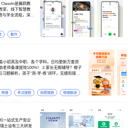
lassIn是翼鸥教
教室、线下智慧教
穿教与学全流程，深刻
素养、能够独立自
·200万教育者 ·3
sIn可以高效地帮助中
动
動作
。ClassIn赋
通过AI驱动的评测
I工具的智能化支
，AI协同增强体
前课后混合教学、正
覆盖小初高及中职、各个学科，日均更新万套资
在线、50人音视频显
师备课提效100%！ 2.家长无暇辅导？橙子
加持下，无论是线上
习题解析，孩子“测-学-练”闭环，无缝衔接课
媲美线下的教与学体
弱报告，错题再练、举一反三，搭配考点专项练
AI驱动，精细化教
、评测等教学活动，
薄弱点定制练习，哪里不会学哪里，单科提分高
物理
考试搜题
拍照搜题
物理解谜
解析等功能，极大地提
盖江苏、浙江、山东、广东、湖南等32个省市的
以基于协同文档与
盖数学、英语、语文、物理、化学、生物、历史、
协作能力。 【个人
：收录全国千所名校中考、高考、会考试题，覆
强力支持个性化学习
学资料丰富：为小学、初中、高中、中职各阶段
而是分散在社会和
、汇报PPT等教学资料 6、名师精编题库：汇
的一站式生产型企
答疑与资源导航，以及
系学科
、瑞士设有三大研发