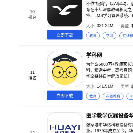
不作“极简”，以AI驱动，
育在十年深厚教研积淀之
10
室、LMS学习管理系统
排名
坚守教育的本质智慧，以
331.24M
大小
类型
律的终身学习者。 截止目前
000万学习者 ·2000
立即下载
教育
学习
在线
小学、高校和企业，实现高
能教育者，在AI助手的
数据中心精准洞察学情，提
学科网
持，更有效地提升学生的
验】 混合教学方案，可
为什么6800万+教师家
式与非正式混合），最终实
料，精选中考、高考真题
11
示，拥有多人协作黑板、协
学全链路自学解放家长！ 
排名
课堂中的AI助教答疑，还
堂，家长告别辅导焦虑！
141.51M
大小
类型
验，甚至超越传统课堂的互
习、备考模拟测试。从【知识点科学诊断
学管理与学情洞察】 新
学段覆盖，适配各版本教
立即下载
教育
在线教育
并自动形成基于AI学情分
效快捷。 2、全新教材
升了教师在教学过程中的
地方版本，确保每个学生
互联网通信，更好地支持
政治等主要学科，提供各
医学教学仪器设备
学习环境（PLE)：AI
盖月考、期中考、期末考
和终身学习。互联网和人
教师提供所需的课件、教
张家港市华亿科教设备有
网络中，这要求学习者必须
集全国特级教师、学科带头人、骨干
业。1979年成立至今
12