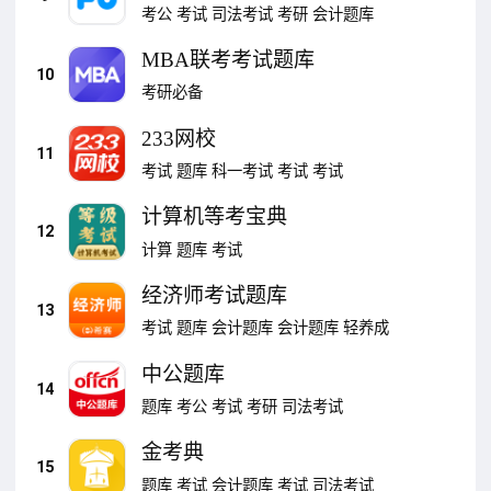
考公
考试
司法考试
考研
会计题库
MBA联考考试题库
10
考研必备
233网校
11
考试
题库
科一考试
考试
考试
计算机等考宝典
12
计算
题库
考试
经济师考试题库
13
考试
题库
会计题库
会计题库
轻养成
中公题库
14
题库
考公
考试
考研
司法考试
金考典
15
题库
考试
会计题库
考试
司法考试