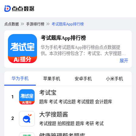
点点数据
手游排行榜
考试题库App排行榜
考试题库App排行榜
华为手机考试题库App排行榜由点点数据提
供。本次排行榜包含了：考试宝、大学搜题
酱、健康管理帮考题库、电工考试题库、高处
展开
作业考试题库、电梯考试、国家电网考试题
库、考试蚁、粉笔、MBA联考考试题库等十大
考试题库App排行榜
华为手机
苹果手机
安卓手机
小米手机
考试宝
1
题库
考试
考试出题
考试搜题
会计题库
大学搜题酱
2
考试搜题
拍照搜题
题库
考研
考试