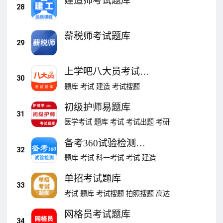
建造师考试题库
28
薪税师考试题库
29
上学吧八大员考试题
30
库
题库
考试
建造
考试搜题
初级护师易题库
31
医学考试
题库
考试
考试出题
考研
备考360试验检测题
32
库
题库
考试
科一考试
考试
建造
单招考试题库
33
考试
题库
考试搜题
拍照搜题
高达
网格员考试题库
34