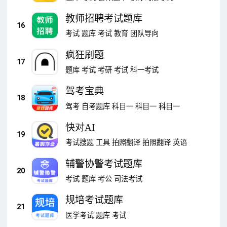
教师招聘考试题库
16
考试
题库
考试
教育
团队导向
疯狂刷题
17
题库
考试
考研
考试
科一考试
驾考宝典
18
驾考
自考题库
科目一
科目一
科目一
快对AI
19
考试搜题
工具
拍照翻译
拍照翻译
英语
辅警协警考试题库
20
考试
题库
考公
司法考试
规培考试题库
21
医学考试
题库
考试