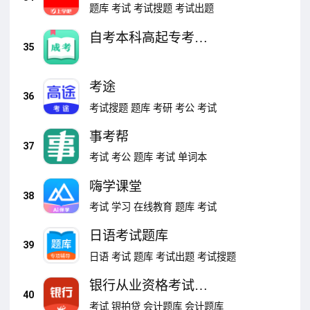
题库
考试
考试搜题
考试出题
自考本科高起专考试
35
题库
考途
36
考试搜题
题库
考研
考公
考试
事考帮
37
考试
考公
题库
考试
单词本
嗨学课堂
38
考试
学习
在线教育
题库
考试
日语考试题库
39
日语
考试
题库
考试出题
考试搜题
银行从业资格考试题
40
库
考试
银拍贷
会计题库
会计题库