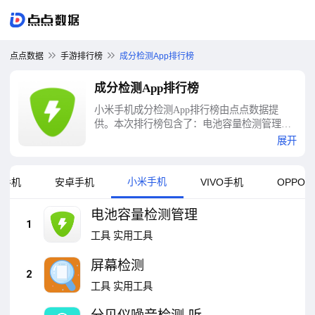
点点数据
手游排行榜
成分检测App排行榜
成分检测App排行榜
小米手机成分检测App排行榜由点点数据提
供。本次排行榜包含了：电池容量检测管理、
屏幕检测、分贝仪噪音检测-听力纯音检测、句
展开
解霸英语句子成分分析器、安稻护肤-测肤透明
化妆品成分、车况检测大师、摄像头检测-反偷
拍、成分喵-食品化妆品成分查询助手、噪音检
小米手机
果手机
安卓手机
VIVO手机
OPPO
测器、色盲色弱检测助手等十大成分检测App
排行榜
电池容量检测管理
1
工具
实用工具
屏幕检测
2
工具
实用工具