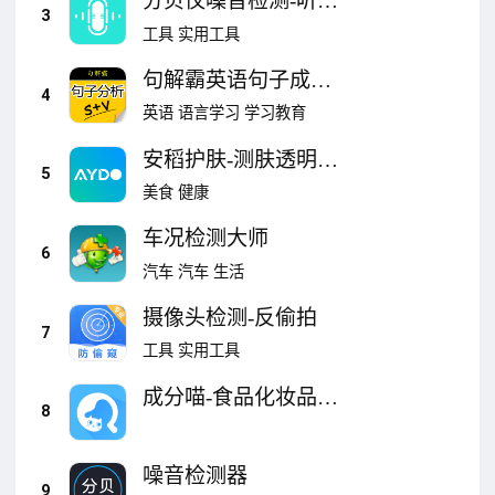
分贝仪噪音检测-听力
3
纯音检测
工具
实用工具
句解霸英语句子成分
4
分析器
英语
语言学习
学习教育
安稻护肤-测肤透明化
5
妆品成分
美食
健康
车况检测大师
6
汽车
汽车
生活
摄像头检测-反偷拍
7
工具
实用工具
成分喵-食品化妆品成
8
分查询助手
噪音检测器
9