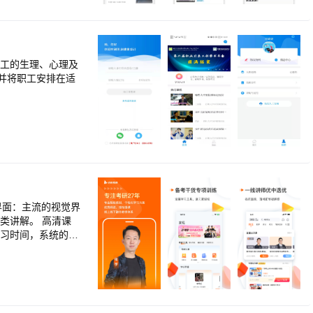
职工的生理、心理及
并将职工安排在适
类讲解。 高清课
学习时间，系统的规
方案帮助学员完成
-7500 官方网