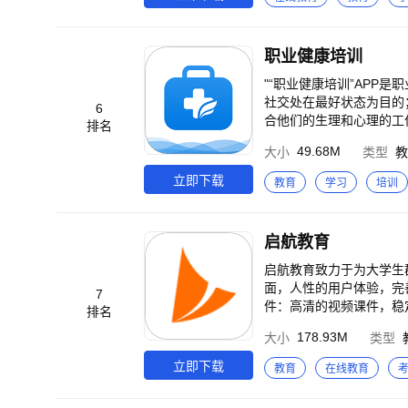
距离交流。
职业健康培训
"“职业健康培训”APP
社交处在最好状态为目的
6
合他们的生理和心理的工
排名
49.68M
大小
类型
教
立即下载
教育
学习
培训
启航教育
启航教育致力于为大学生群体提供个性
面，人性的用户体验，完
7
件：高清的视频课件，稳
排名
划指导。 【产品服务】 启航教育提供高质量录播课、直播课、一对一、面授等学习资源，辅以由专业化、高学历的教
178.93M
大小
类型
辅团队提供的规划咨询、
学习目标。 【发展历程】 启航教育，成立于1998年，是国内从事考研培训的教育品牌，包括“启航在线”、“启航学校”
立即下载
教育
在线教育
和“启航图书”三大业务板块。在各
启航教育 官方微信：启航教育