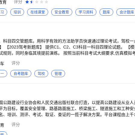
评分
教育
学习
培训
在线课堂
安全教育
学习资料
题库
会计题库
、科目四交管题库。用科学有效的方法助学员快速通过理论考试，驾校一
试规则，同时身临其境提前演练。 按照当前科目考试大纲要求,仿真模拟考
评分
车
验后将立即进行修复，人人为我，我为人人。 【专项练习】 15种类型题目的专项
目一
自考题库
驾校
管理
联系，帮助考生重点突破。 APP使用中的任何问题都可以通过【反馈】来提出您的宝贵意见。
国公路建设行业协会和人民交通出版社联合打造，以提高公路建设从业人
平为目标，覆盖安全管理、路基路面施工、桥梁施工、隧道施工和工种安
名、培训、测评、考试、取证、查证的一揽子解决方案。平台课程由上千
，接地气。学习便捷，测评有效，权威认证。
评分
育