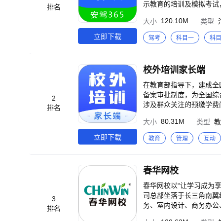
示教育的培训及模拟考试
排名
员答疑解惑。 产品特色：
120.10M
大小
类型
统、权威的驾驶知识讲解
经验 4.同步学习：与PC端记录完全同步，用户自
立即下载
驾考
科目一
科
ongan.com与我们的客
校外培训家长端
在教育部指导下，建成全
备案审批制度，为全国综
2
涉及群众关注的预缴学费
排名
构预收费资金闭环管理，
80.31M
大小
类型
教
立即下载
教育
管理
互动
春华网校
春华网校以“让学习成为
司总部坐落于长三角南翼
3
务、室内设计、商务办公
排名
管理、教师训练、班主任