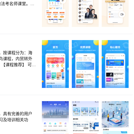
验法考名师课堂。
授课程应有尽有，即
，课程视频一键缓存
时更新学习历史轨
你，我们会再接再厉！
方式联系我们： 微
。按课程分为：海
鸟课程，内贸转外
以
实操课程：外贸新人
ebook实操与进
歌分析。 3.管理提
，具有完善的用户
习及培训相关功