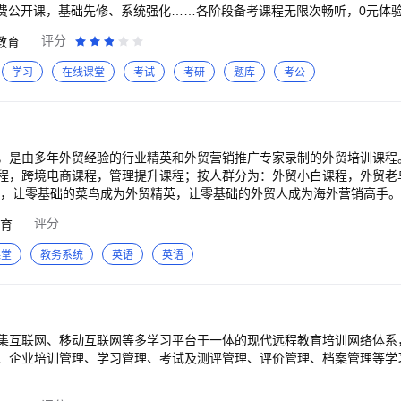
免费公开课，基础先修、系统强化……各阶段备考课程无限次畅听，0元体
选 李建伟、柏浪涛、孟献贵等名师助力打造多款精品课，网络课程、面
评分
教育
面，尽在众合在线APP。 三、课程一键缓存随时学 拥有众合在线APP
随地听课，让学习更高效。 四、学习历史实时记录 可监测学习进度，实
学习
在线课堂
考试
考研
题库
考公
-----总有一种方式联系我----- 如果你喜欢我，请给我满分好评。为
给我们反馈。为你，我们会努力改进！ 有任何意见或建议，可以通过以下
＠众合法考教育 众合在线APP：我的-意见反馈
，是由多年外贸经验的行业精英和外贸营销推广专家录制的外贸培训课程
程，跨境电商课程，管理提升课程；按人群分为：外贸小白课程，外贸老
让零基础的菜鸟成为外贸精英，让零基础的外贸人成为海外营销高手。 【课程推荐】 可
元课针对解决问题。也可以按人群分类，找到适合自己的课程。 1.外贸
评分
育
谈判与客户跟进，外贸展会，外贸单证操作。 2.海外营销推广课程：Fac
阶，Pinterest，YouTube，外贸营销，谷歌SEO，谷歌竞价，站内优化，谷
课堂
教务系统
英语
英语
实战五步法，薪酬绩效制定。 4.跨境电商课程：Ebay，亚马逊等。
集互联网、移动互联网等多学习平台于一体的现代远程教育培训网络体系
、企业培训管理、学习管理、考试及测评管理、评价管理、档案管理等学