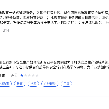
质教育一站式管理服务； 2.聚合打造社区、整合商圈素质教育综合体形态；
学习成长轨迹，素质教育好帮手； 4.教育体验服务的最大程度优化，减
数据基数，将使课袋APP成为孩子生活学习的新选择； 6.专注课后服务，
让优质教育陪伴孩子茁壮、阳光、健康、智慧成长。
评分
限公司旗下安全生产教育培训专业平台共同致力于打造安全生产领域系统
链工宝App专注于提供更高质量的安全培训在线学习课程，为千万蓝领提
评分
教育
在线教育
教育
学习
在线课堂
工具