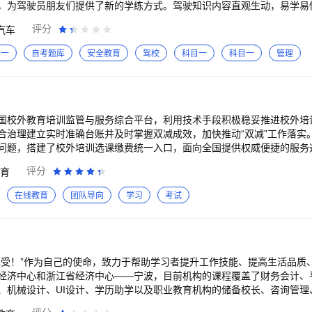
，为驾驶员朋友们提供了新的学练方式。驾驶知识内容直观生动，易学易
 1.视频教学：通过动画、实景的方式教学，抛弃死记硬背的传统方式 2.
评分
汽车
，全方位为驾驶员答疑解惑 3.海量题库：紧扣考试大纲，让你随时随地
由切换学练方式 如有使用问题或产品建议，请随时访问http://www.bjt
目一
自考题库
安全教育
驾校
科目一
科目一
管理
服联系。
国校外教育培训监管与服务综合平台，利用技术手段积极稳妥推进校外培
合治理建立实时准确台账并及时掌握双减成效，加快推动“双减”工作落实
问题，搭建了校外培训选课缴费统一入口，面向全国提供权威便捷的服务
引导家长选择购买合规的机构课程，指导机构合规经营，满足社会公众的
评分
育
在线教育
团队导向
学习
考试
享受！”作为自己的使命，致力于帮助学习者提升工作技能、提高生活品质
经济中心和浙江省经济中心——宁波，目前机构的课程覆盖了财务会计、
、机械设计、UI设计、学历助学以及职业教育机构的储备校长、咨询管理
训练等10多门热门领域及岗位的精品课程。