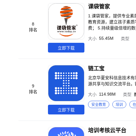
站：www.iqihang.com
课袋管家
1.课袋管家，提供专业素
教育资源，建立孩子素质
8
费； 5.持续量级倍增的
排名
构、课程、老师； 7.
55.45M
大小
类型
立即下载
链工宝
北京华夏安科信息技术有
源共享与知识交流平台。
9
排名
114.98M
大小
类型
安全教育
培训
立即下载
培训考核云平台