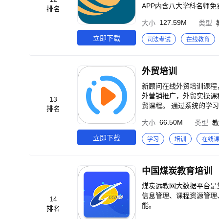
APP内含八大学科名师
排名
二、名师大咖精品课任你
127.59M
大小
类型
使足不出户也可与名师面对
到手机，无网络也能随时
立即下载
司法考试
在线教育
迹，让学习计划有条不紊。 
如果你不喜欢我，请及时
信：方圆众合法考 微博：
外贸培训
新顾问在线外贸培训课程
外营销推广，外贸实操课
13
贸课程。 通过系统的学习，
排名
按知识困惑，找到对应单
66.50M
大小
类型
教
入门，外贸客户开发，外贸
阶，Linkedin初级与高
立即下载
学习
培训
在线
升课程：管理者技能，销售
中国煤炭教育培训
煤炭远教网大数据平台是
信息管理、课程资源管理
14
能。
排名