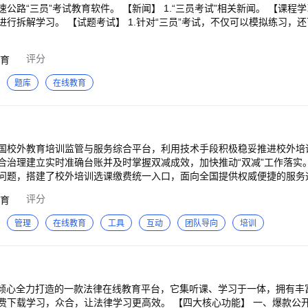
路“三员”考试教育软件。 【新闻】 1.“三员考试”相关新闻。 【课程学习
行拆解学习。 【试题考试】 1.针对“三员”考试，不仅可以模拟练习，
评分
育
题库
在线教育
国校外教育培训监管与服务综合平台，利用技术手段积极稳妥推进校外培
合治理建立实时准确台账并及时掌握双减成效，加快推动“双减”工作落实
问题，搭建了校外培训选课缴费统一入口，面向全国提供权威便捷的服务
引导家长选择购买合规的机构课程，指导机构合规经营，满足社会公众的
评分
育
管理
在线教育
工具
互动
团队导向
培训
育倾心全力打造的一款法律在线教育平台，它集听课、学习于一体，拥有丰
费下载学习，众合，让法律学习更高效。 【四大核心功能】 一、爆款公开