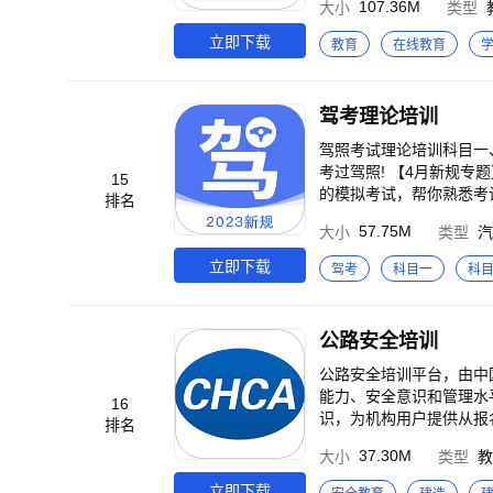
107.36M
大小
类型
立即下载
教育
在线教育
驾考理论培训
驾照考试理论培训科目一
考过驾照! 【4月新规专题】 【2023驾考新题库】 提供C1、C2、C3科目一科目四理论试题。 【模拟练习】 精心设计
15
的模拟考试，帮你熟悉考
排名
境,攻克考试重难点; 【易错收藏】 对于回答错误的题目，系统会进行自动收藏到错题本；不太确定的题目，可以进行
57.75M
大小
类型
汽
一键收藏，考前回顾。 【题目纠错】 如果在答题时觉得题目中存在错字、错答案、解析不准确问题，都可以通过「纠
错」功能进行可疑题目上报，我们核
立即下载
驾考
科目一
科
公路安全培训
公路安全培训平台，由中
能力、安全意识和管理水
16
识，为机构用户提供从报
排名
三年建设，内容专业权威
37.30M
大小
类型
教
立即下载