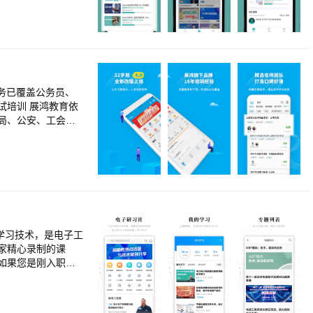
务已覆盖公务员、
鸿教育依
局、公安、工会、
道题都搭配详细解
学习技术，是电子工
家精心录制的课
如果您是刚入职的
，您可以通过课程
讨会，与业内同行零