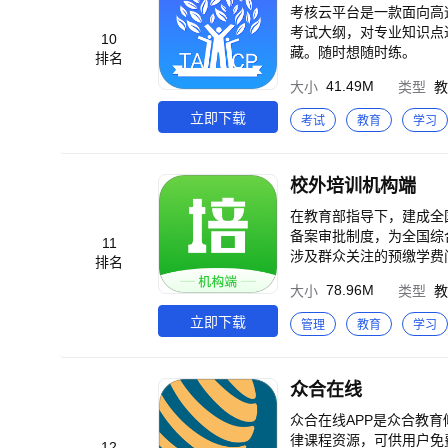
考核云平台是一款面向高速公
考试大纲，对专业知识点进
10
藏。随时想随时练。
排名
41.49M
大小
类型
教
立即下载
考试
教育
学习
校外培训机构端
在教育部指导下，建成全
备案审批制度，为全国综
11
涉及群众关注的预缴学费
排名
构预收费资金闭环管理，
78.96M
大小
类型
教
立即下载
管理
教育
学习
众合在线
众合在线APP是众合教
律课程资源，可供用户免
12