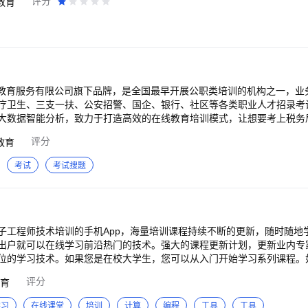
评分
教育
鸿教育服务有限公司旗下品牌，是全国最早开展公职类培训的机构之一，业
卫生、三支一扶、公安招警、国企、银行、社区等各类职业人才招录考试培训 展
大数据智能分析，致力于打造高效的在线教育培训模式，让想要考上税务
移动端就能获得优质的各类在线培训服务。 展鸿教育APP特点： 【全面覆盖国
评分
教育
考点】 覆盖公考等多个类型考试，行测申论面试等各大类知识考点，每
有多年公考培训经验讲师，丰富教学经
考试
考试搜题
再枯燥】 精品题库，直播，视频网课，小班课
试班，面试班，历年真题，模考大赛，错题重做等，掌握备考全流程。
子工程师技术培训的手机App，海量培训课程持续不断的更新，随时随地
出户就可以在线学习前沿热门的技术。强大的课程更新计划，更新业内专
位的学习技术。如果您是在校大学生，您可以从入门开始学习系列课程。
在线课程培训，学习到相关的实战经验。如果您是从业多年的电子工程师
评分
育
，系统性的
货在线直播分享，实时在线与技术专家交流； 现场报名，参加线下技术研
学习
在线课堂
培训
计算
编程
工具
工具