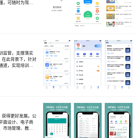
懂，可随时为驾驶
内容全面：全面、系
以练促学，积累实战
训监管，支撑落实
。在此背景下，针对
通道，实现培训机
实际需要。
、获得更好发展。公
平面设计、电子商
、市场管理、教学