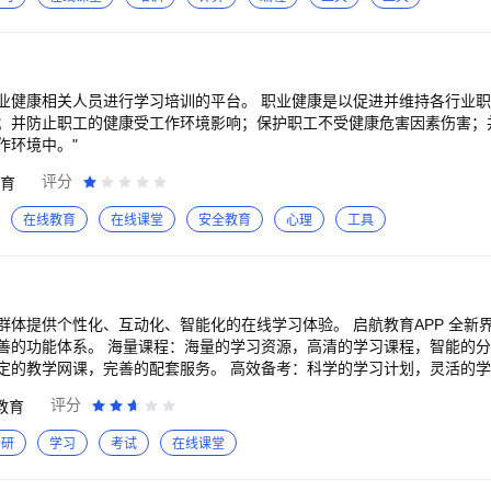
是职业健康相关人员进行学习培训的平台。 职业健康是以促进并维持各行业
；并防止职工的健康受工作环境影响；保护职工不受健康危害因素伤害；
作环境中。"
评分
育
在线教育
在线课堂
安全教育
心理
工具
化、互动化、智能化的在线学习体验。 启航教育APP 全新界面：主流的视觉界
善的功能体系。 海量课程：海量的学习资源，高清的学习课程，智能的分
定的教学网课，完善的配套服务。 高效备考：科学的学习计划，灵活的
评分
教育
班级督学、知识答疑、阶段测评、作业批改等周边服务，利用一站式解决
考研
学习
考试
在线课堂
大城市拥有200余家加盟分校，覆盖上千所高等院校。 【联系我们】 新浪微博：@
 官方抖音：启航教育 22考研交流群：970933362 服务电话：400-108