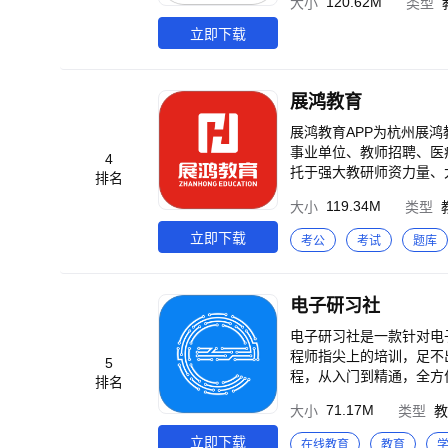
120.62M
大小
类型
立即下载
展鸿教育
展鸿教育APP为杭州展
事业单位、教师招聘、医疗
4
托于强大教研师资力量、
排名
人社局等机构的考生通过互联网或者
119.34M
大小
类型
考、省考、事业单位知识
析，针对各大类考点搭配直播课程。 【资深行业讲师，考试干货在线讲解】 拥
立即下载
考公
考试
题库
验帮助考生查漏补缺，短期内迅速提分。 【学习方式多样化，让备考不
程，线下班，协议班，笔
电子研习社
电子研习社是一款针对电
程师指尖上的培训，足不
5
程，从入门到精通，全方
排名
电子工程师，您可以通过
71.17M
大小
类型
教
培训交流更深的技术经验。 2000+热门课程视频，持续更新，总有您喜欢的技术； 业内知名专家培训课程
课程录制培训； 技术干
立即下载
在线教育
教育