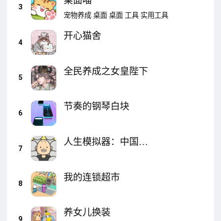
桌面喵
3
宠物养成
桌面
桌面
工具
实用工具
开心猫舍
4
全民养成之女皇陛下
5
节奏的钢琴白块
6
人生模拟器：中国式
7
人生
我的连锁超市
8
养女儿换装
9