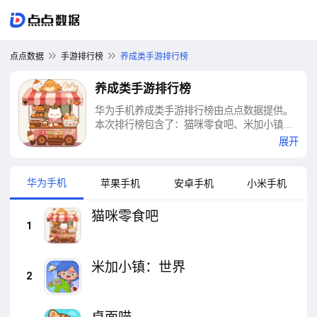
点点数据
手游排行榜
养成类手游排行榜
养成类手游排行榜
华为手机养成类手游排行榜由点点数据提供。
本次排行榜包含了：猫咪零食吧、米加小镇：
世界、桌面喵、开心猫舍、全民养成之女皇陛
展开
下、节奏的钢琴白块、人生模拟器：中国式人
生、我的连锁超市、养女儿换装、皇帝成长计
划2等十大养成类手游排行榜
华为手机
苹果手机
安卓手机
小米手机
猫咪零食吧
1
米加小镇：世界
2