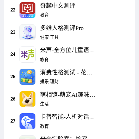
奇趣中文测评
22
教育
多维人格测评Pro
23
健康
工具
米声-全方位儿童语言
24
康复服务平台
教育
消费性格测试 - 花钱
25
MBTI心理测评
娱乐
理财
萌相馆-萌宠AI趣味性
26
格测评智能分析
生活
卡普智能-人机对话|
27
人才测评|个性化推荐
教育