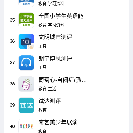
测评圣题库
教育
学习资料
全国小学生英语能力
35
测评圣题库
教育
学习资料
文明城市测评
36
工具
朗宁博思测评
37
工具
葡萄心-自闭症(孤独
38
症)测评和感统训练
教育
生活
试达测评
39
教育
南艺美少年展演
40
教育