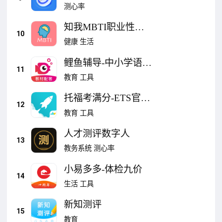
力智力思维测评测试
测心率
知我MBTI职业性格
10
测评 - MBTI人格测评
健康
生活
鲤鱼辅导-中小学语数
11
英同步课堂，口语测
教育
工具
评英语点读教材试卷
托福考满分-ETS官方
下载
12
合作TOEFL正版真题
教育
工具
人才测评数字人
13
教务系统
测心率
小易多多-体检九价
14
生活
工具
新知测评
15
教育