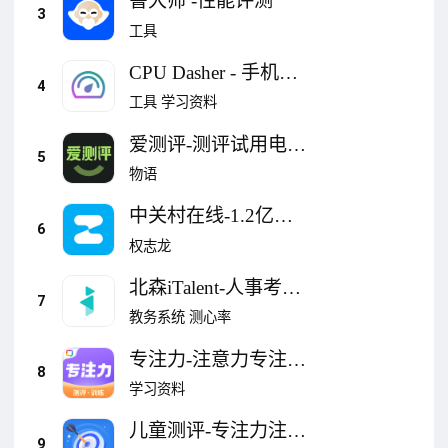
鲁大师 -性能评测
3
工具
CPU Dasher - 手机管
4
家硬件工具箱集合
工具
学习资料
爱测评-测评试用电商
5
平台
物语
中关村在线-1.2亿数
6
码家电汽车用户真实
权志龙
口碑
北森iTalent-人事考勤
7
薪酬招聘测评eHR软
教务系统
测心率
件
专注力-注意力专注力
8
训练测评
学习资料
儿童测评-专注力注意
9