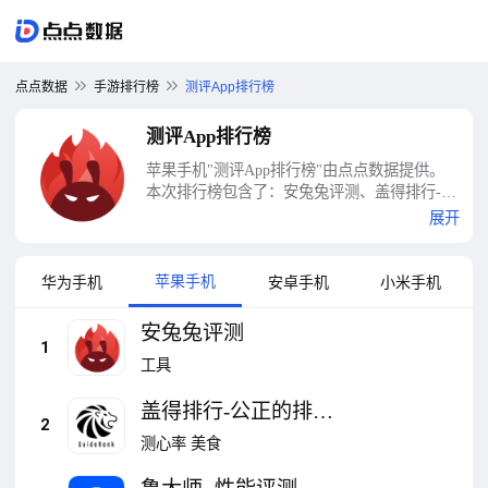
点点数据
手游排行榜
测评App排行榜
测评App排行榜
苹果手机"测评App排行榜"由点点数据提供。
本次排行榜包含了：安兔兔评测、盖得排行-公
正的排行榜、鲁大师 -性能评测、CPU Dasher -
展开
手机管家硬件工具箱集合、爱测评-测评试用电
商平台、中关村在线-1.2亿数码家电汽车用户
真实口碑、北森iTalent-人事考勤薪酬招聘测评
苹果手机
华为手机
安卓手机
小米手机
eHR软件、专注力-注意力专注力训练测评、儿
童测评-专注力注意力智力思维测评测试、知我
安兔兔评测
MBTI职业性格测评 - MBTI人格测评等十大测
1
工具
评App排行榜
盖得排行-公正的排行
2
榜
测心率
美食