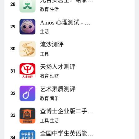
光合实验室：给家长
28
使用的专注力与学习
教育
生活
行为测评工具
Amos 心理测试 - 有
29
趣且专业的性格测评
生活
流沙测评
30
工具
天扬人才测评
31
教育
理财
艺术素质测评
32
教育
音乐
查博士企业版二手车
33
智慧通检测评估软件
工具
生活
全国中学生英语能力
34