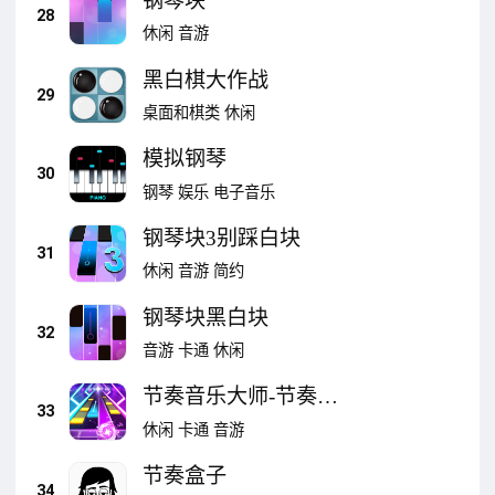
钢琴块
28
休闲
音游
黑白棋大作战
29
桌面和棋类
休闲
模拟钢琴
30
钢琴
娱乐
电子音乐
钢琴块3别踩白块
31
休闲
音游
简约
钢琴块黑白块
32
音游
卡通
休闲
节奏音乐大师-节奏钢
33
琴音乐音符
休闲
卡通
音游
节奏盒子
34