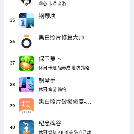
虐心
卡通
音游
钢琴块
35
黑白照片修复大师
36
保卫萝卜
37
休闲
卡通
轻养成
塔防
策略
钢琴手
38
休闲
音游
简约
黑白照片破损修复-老
39
照片修复
纪念碑谷
40
休闲
烧脑
AR
唯美
独立游戏