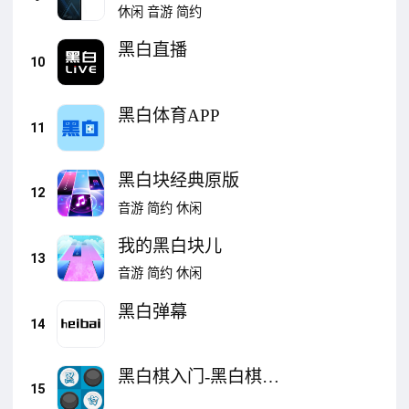
休闲
音游
简约
黑白直播
10
黑白体育APP
11
黑白块经典原版
12
音游
简约
休闲
我的黑白块儿
13
音游
简约
休闲
黑白弹幕
14
黑白棋入门-黑白棋单
15
机