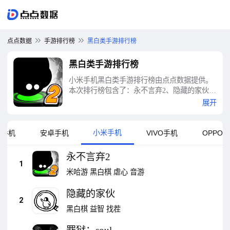
点点数据
手游排行榜
黑白类手游排行榜
黑白类手游排行榜
小米手机黑白类手游排行榜由点点数据提供。
本次排行榜包含了：永不言弃2、隐藏的家伙、
罪狱：soul、织言辨语、节气之子、指尖战
展开
争、逃向人间、黑白、钢琴块2、黑白直播等十
大黑白类手游排行榜
小米手机
果手机
安卓手机
VIVO手机
OPPO
永不言弃2
1
米哈游
黑白棋
虐心
音游
隐藏的家伙
2
黑白棋
益智
找茬