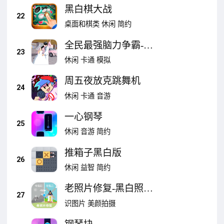
黑白棋大战
22
桌面和棋类
休闲
简约
全民最强脑力争霸-樱
23
花画风
休闲
卡通
模拟
周五夜放克跳舞机
24
休闲
卡通
音游
一心钢琴
25
休闲
音游
简约
推箱子黑白版
26
休闲
益智
简约
老照片修复-黑白照片
27
上色
识图片
美颜拍摄