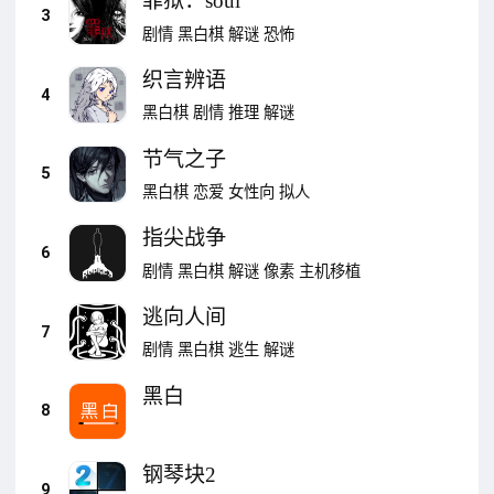
罪狱：soul
3
剧情
黑白棋
解谜
恐怖
织言辨语
4
黑白棋
剧情
推理
解谜
节气之子
5
黑白棋
恋爱
女性向
拟人
指尖战争
6
剧情
黑白棋
解谜
像素
主机移植
逃向人间
7
剧情
黑白棋
逃生
解谜
黑白
8
钢琴块2
9