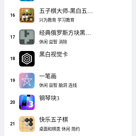
五子棋大师-黑白五子
16
棋
兴为教育
学习教育
经典俄罗斯方块黑白
17
版
休闲
益智
消除
黑白视觉卡
18
一笔画
19
休闲
益智
脑洞
连线
钢琴块3
20
快乐五子棋
21
桌面和棋类
休闲
简约