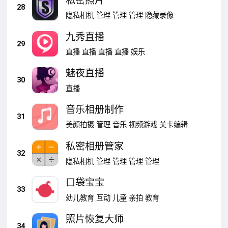
私密照片
28
隐私相机
管理
管理
管理
隐藏录像
九秀直播
29
直播
直播
直播
直播
娱乐
魅夜直播
30
直播
音乐相册制作
31
美颜拍摄
管理
音乐
视频游戏
关卡编辑
私密相册管家
32
隐私相机
管理
管理
管理
管理
口袋宝宝
33
幼儿教育
互动
儿童
亲拍
教育
照片恢复大师
34