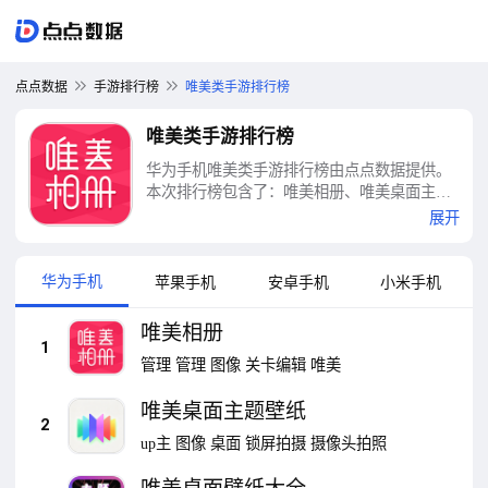
点点数据
手游排行榜
唯美类手游排行榜
唯美类手游排行榜
华为手机唯美类手游排行榜由点点数据提供。
本次排行榜包含了：唯美相册、唯美桌面主题
壁纸、唯美桌面壁纸大全、唯美证件照、唯美
展开
壁纸、唯品会、Blued、最美日历、今日水印相
机、一甜相机等十大唯美类手游排行榜
华为手机
苹果手机
安卓手机
小米手机
唯美相册
1
管理
管理
图像
关卡编辑
唯美
唯美桌面主题壁纸
2
up主
图像
桌面
锁屏拍摄
摄像头拍照