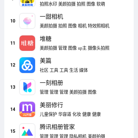
拍照水印
美颜拍摄
拍照
图像
软萌
一甜相机
10
美颜拍摄
拍照
图像
相机
特效照相机
堆糖
11
美颜拍摄
管理
图像
up主
摄像头拍照
美篇
12
社区
工具
工具
生活
媒体
一刻相册
13
管理
管理
管理
美颜拍摄
图像
美丽修行
14
儿童保护
华容道
化妆
健康
健康
腾讯相册管家
15
管理
管理
管理
隐私相机
美颜拍摄