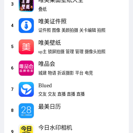
唯美桌面壁纸大全
3
叠纸
唯美证件照
4
证件照
图像
美颜拍摄
关卡编辑
拍照
唯美壁纸
5
up主
锁屏拍摄
管理
管理
摄像头拍照
唯品会
6
城建
物语
折返摄影
平台
电竞
Blued
7
交友
交友
直播
直播
直播
最美日历
8
今日水印相机
9