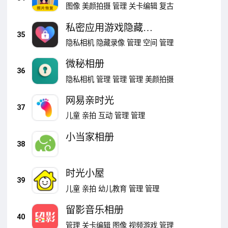
图像
美颜拍摄
管理
关卡编辑
复古
私密应用游戏隐藏大
35
师
隐私相机
隐藏录像
管理
空间
管理
微秘相册
36
隐私相机
管理
管理
管理
美颜拍摄
网易亲时光
37
儿童
亲拍
互动
管理
管理
小当家相册
38
时光小屋
39
儿童
亲拍
幼儿教育
管理
管理
留影音乐相册
40
管理
关卡编辑
图像
视频游戏
管理