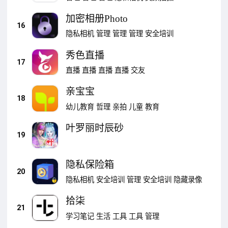
加密相册Photo
16
隐私相机
管理
管理
管理
安全培训
秀色直播
17
直播
直播
直播
直播
交友
亲宝宝
18
幼儿教育
哲理
亲拍
儿童
教育
叶罗丽时辰砂
19
隐私保险箱
20
隐私相机
安全培训
管理
安全培训
隐藏录像
拾柒
21
学习笔记
生活
工具
工具
管理