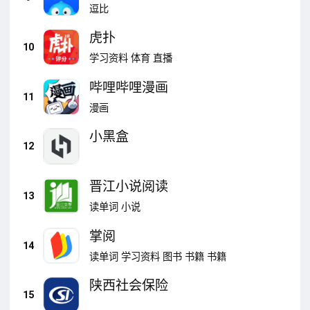
逗比
虎扑
10
学习资料
体育
直播
哔哩哔哩漫画
11
漫画
小黑盒
12
晋江小说阅读
13
读单词
小说
掌阅
14
读单词
学习资料
图书
书籍
书籍
陕西社会保险
15