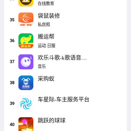
在线教育
袋鼠装修
35
私房照
搬运帮
36
运动
日服
欢乐斗歌-k歌语音平
37
台
音乐
采购蚁
38
车星际-车主服务平台
39
跳跃的球球
40