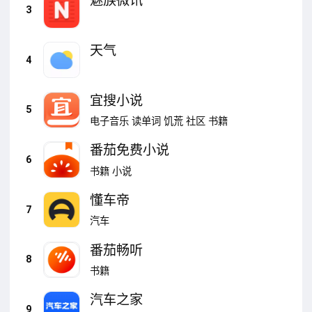
魅族微讯
3
天气
4
宜搜小说
5
电子音乐
读单词
饥荒
社区
书籍
番茄免费小说
6
书籍
小说
懂车帝
7
汽车
番茄畅听
8
书籍
汽车之家
9