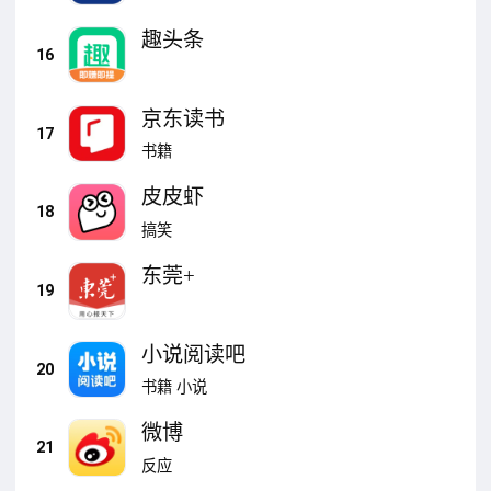
趣头条
16
京东读书
17
书籍
皮皮虾
18
搞笑
东莞+
19
小说阅读吧
20
书籍
小说
微博
21
反应