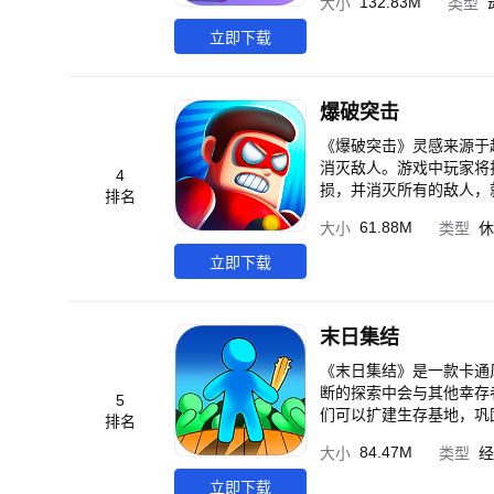
132.83M
大小
类型
好的完成暗杀任务。
立即下载
爆破突击
《爆破突击》灵感来源于
消灭敌人。游戏中玩家将
4
损，并消灭所有的敌人，就能完成任务。 游戏玩点 1.手指轻轻点一点，
排名
戏内有多款不同超能力的超
61.88M
大小
类型
休
一关又一关，根本停不下来。 游戏亮点： 1.不同的皮肤装备，不断更新，让超级英雄变得更强。 2
金任务等你来挑战。 3.
立即下载
末日集结
《末日集结》是一款卡通
断的探索中会与其他幸存
5
们可以扩建生存基地，巩固防御，在末日世界坚强
排名
2.驾驶你的末日方舟碾过
84.47M
大小
类型
经
末日方舟，为自己的安全提供可靠保障。 游戏亮点： 1.幸存者的命运
他们抛弃在荒野。 2.所
立即下载