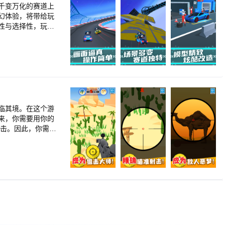
千变万化的赛道上
幻体验，将带给玩
性与选择性，玩家
型精美，不管是车子
大师一对一对决，享
临其境。在这个游
来，你需要用你的
攻击。因此，你需要
在建筑物中、树林
戏中，感觉就像自
独特的风景和挑战。
藏。他们可能藏身在
们的位置，进行瞄