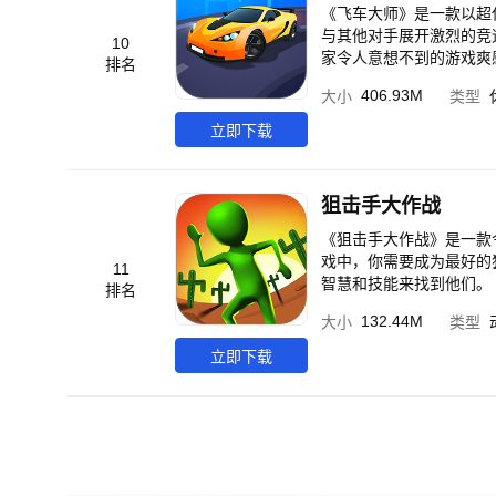
《飞车大师》是一款以超
与其他对手展开激烈的竞
10
家令人意想不到的游戏爽
排名
通过左右滑动，选择前进方向和
406.93M
大小
类型
操作手感，大幅简化的操作
本身的模型，还是各种赛
立即下载
受高手之间的过招
狙击手大作战
《狙击手大作战》是一款
戏中，你需要成为最好的
11
智慧和技能来找到他们。
排名
很好地观察周围的环境，
132.44M
大小
类型
中、山上或其他地方。你需要用你的狙击枪来
非常真实，比如子弹轨迹
立即下载
己真的成为了一名狙击手
玩家们可以在各种环境中
建筑物里、蹲伏在草丛中
准和射击。