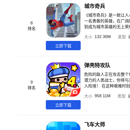
城市奇兵
《城市奇兵》是一款让人
一名勇敢的英雄，在广阔
8
到成为城市英雄的无上荣
排名
种各样的任务和挑战，需
132.30M
大小
类型
出属于你自己的英雄形象
保驾护航。 游戏中有着
立即下载
的谜题。这些任务将考验
弹壳特攻队
危险的敌人正在攻击整个
潜力的人类战士，你将与
9
入险境！ 在这种艰难时
排名
958.11M
大小
类型
立即下载
飞车大师