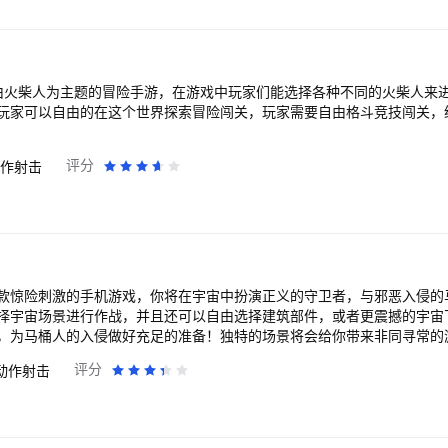
由火柴人为主题的冒险手游，在游戏中玩家们能选择各种不同的火柴人来
玩家可以自由的在这个世界探索冒险闯关，玩家需要自由格斗竞技闯关，
评分
作射击
款惊险刺激的手机游戏，你将在宇宙中扮演正义的守卫者，与邪恶入侵的
择宇宙场景进行作战，并且还可以自由选择建筑部件，或者更震撼的宇宙
，为马桶人的入侵做好充足的准备！独特的场景将会给你带来非同寻常的
到的强力武器来提升战斗力，单打独斗与这群入侵的马桶人进行对战；同
评分
动作射击
一起携手战斗，对入侵的马桶人发起进攻，发挥出更强的战斗力！总之，
马桶人的作战中增添更大的优势！