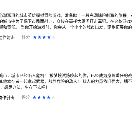
心潮澎湃的城市英雄模拟冒险游戏，准备踏上一段充满惊险刺激的旅程。
的城市中为了保卫市民而战斗，穿梭在高楼大厦间打击罪犯。在这款游戏
耀和责任。 当你开始游戏时，你会从一个小小的城市出发，逐步拓展你
要运用智慧和勇气去解决。游戏中有着各种各样的战斗技能和装备，你可
评分
动作射击
。随着你的进步，你可以逐步解锁更加强大的技能和装备，提升你的战斗
丰富多彩的任务和挑战等待着你。有些任务需要你在特定的地点执行，有
你的勇气和智慧。同时，还有大量的战斗场景等待着你的挑战。
城市，城市已经陷入危机！ 被梦境试炼唤起的你，已经成为身负重任的战
其他幸存者一起拿起武器，战胜危险的敌人！ 敌人的力量依旧强大，稍
刻，想尽办法，生存下去吧！
评分
动作射击