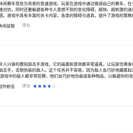
休闲赛车竞技为背景的竞速游戏，玩家在游戏中通过微调自己的赛车，在
速对抗，同时还要躲避各种令人意想不到的变化障碍，超快、超刺激的迷
感。游戏中具有丰富的关卡内容，各类的障碍与道具，提升了游戏的策略
躲避障碍物，收集一定数量的第一名金奖杯还能解锁特殊关卡！ 游戏玩点： 1.细腻的
评分
休闲益智
难度 2.场景丰富，赛道精心设计，玩家能体验到不同赛道的乐趣 3.模
车配件，都是十分炫酷，简直是赛车和改装爱好者的福利 4.特殊关卡，
令人兴奋的模拟狙击手游戏，它的画面和音效都非常逼真，让玩家仿佛身
狙击手，击倒伪装的敌人。这个任务并不容易，因为敌人会巧妙地藏匿起
 游戏中的敌人都非常狡猾，他们会巧妙地伪装成各种物品，以躲避你的
以找到可能的目标。在游戏中，你的任务是击倒敌人，这些敌人可能会藏
评分
动作射击
发现他们并射击他们。 游戏特色： 1.真实物理引擎。游戏中的物理效果
、风速和方向都会影响你的瞄准和射击。这种真实感让玩家更加沉浸在游
。 2.游戏场景丰富。从城市到沙漠，从雪山到森林，每个场景都有自己
展开猎杀敌人的行动，感受不同场景带来的挑战和乐趣。 3.敌人巧妙隐
，甚至藏在石头后面。玩家必须仔细观察环境和敌人的行动，才能发现他