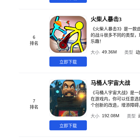
火柴人暴击3
《火柴人暴击3》是一款
的战斗很多不同的类型，
6
乐趣！
排名
49.36M
大小
类型
动
立即下载
马桶人宇宙大战
《马桶人宇宙大战》是一
在游戏内，你可以任意选
7
个创新的改造，增添障碍
排名
场景中，你可以通过获取
192.08M
大小
类型
择强大的队友来帮助你，
意选择，为自己在这场与
立即下载