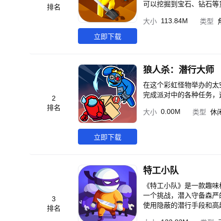
可以挖掘到宝石、钻石等货币，可以帮助
排名
易掌握，玩家利用碎片时
113.84M
大小
类型
喜。 2.创新玩法。创新
象完成任务，同时也让玩
立即下载
狼人杀：潜行大师
在这个彩虹怪物举办的太
完成派对中的各种任务，
2
排名
0.00M
大小
类型
休
立即下载
特工小队
《特工小队》是一款趣味
一个挑战，潜入守备森严
3
使用隐蔽的潜行手段和高超的格斗技巧，去完
排名
视线，潜入敌人身后，利