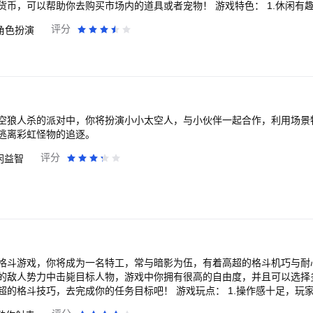
你去购买市场内的道具或者宠物！ 游戏特色： 1.休闲有趣。游戏的玩法简单
间可以随时随地来一局，游戏中图形的各种组合充满了想象力，给玩家游
评分
角色扮演
有趣的玩法，带给玩家愉悦感和神秘感。 3.丰富造型。游戏中丰富的造型
家有更多的内容可以解锁和体验。
空狼人杀的派对中，你将扮演小小太空人，与小伙伴一起合作，利用场景
逃离彩虹怪物的追逐。
评分
闲益智
格斗游戏，你将成为一名特工，常与暗影为伍，有着高超的格斗机巧与耐
的敌人势力中击毙目标人物，游戏中你拥有很高的自由度，并且可以选择
成你的任务目标吧！ 游戏玩点： 1.操作感十足，玩家操纵人物躲避敌人
用武器达成致命一击。 2.随着探索，玩家会在闯关过程中获得武器、技