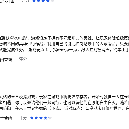
评分
动作射击
超能力科幻电影，游戏设定了拥有不同超能力的英雄，让玩家体验超级英
扮演不同的英雄进行作战，利用自己的能力控制场景中的人或物品，只要
敌人立刻被消灭，简单上手，乐趣无穷。 2.游
级英雄任你挑选。 3.轻松解压，咻咻咻，看敌人被削成碎片。 4.趣味
评分
闲益智
.更有超多奖励的赏
卡通风格让你享受游戏中的每一个瞬间。
风格的末日模拟游戏，玩家在游戏中将扮演幸存者，开始时独自一人在末
者相遇，你可以邀请他们一起同行，也可以留他们在原地自生自灭，随着
的活下去。 游戏玩点： 1.模拟末日僵尸世界，在这乱世存活下去。
大片僵尸群，寻找生存物资。 3.拿起手中的武器，保护所有人免受僵尸的伤
评分
营策略
由你掌握，你可以选择救助他们，也可以选择将
有的幸存者一起在末世之中构建美好家园。