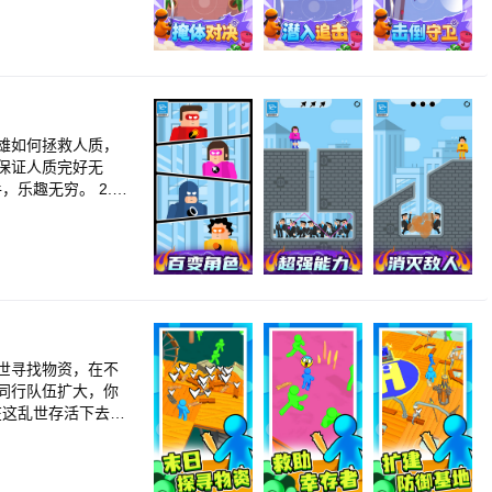
雄如何拯救人质，
保证人质完好无
而又魔性的超能力，
世寻找物资，在不
同行队伍扩大，你
害。 4.扩建你的