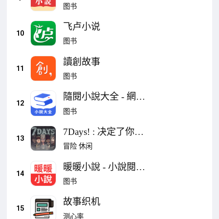
說全本閱讀器，不花
图书
錢暢讀海量小說！
飞卢小说
10
图书
讀創故事
11
图书
隨閱小說大全 - 網絡
12
小說追書神器
图书
7Days! : 决定了你的
13
故事[轻小说文字冒险
冒险
休闲
游戏]
暖暖小說 - 小說閱讀
14
器
图书
故事织机
15
测心率