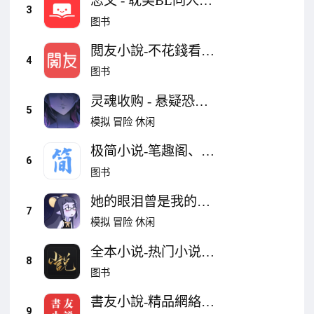
恋文 - 耽美BL同人小
3
说创作阅读社区
图书
閲友小說-不花錢看小
4
說電子書閱讀器總裁
图书
言情甜寵玄幻修仙科
灵魂收购 - 悬疑恐怖
幻
5
剧情向 视觉小说游戏
模拟
冒险
休闲
恐怖游戏
极简小说-笔趣阁、小
6
说大全、全本小说、
图书
听书、阅读器
她的眼泪曾是我的光
7
芒
模拟
冒险
休闲
全本小说-热门小说-
8
武侠玄幻言情仙剑-凡
图书
人修仙传-雪阁
書友小說-精品網絡小
9