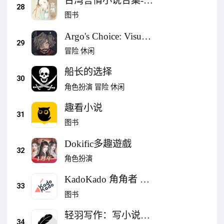
台湾言情小说合集-爱
28
情小说
图书
Argo's Choice: Visual
29
Novel
冒险
休闲
船长的选择
30
角色扮演
冒险
休闲
趣看小说
31
图书
Dokific多趣遊戲
32
角色扮演
KadoKado 角角者 热
33
门精采连载小说天天
图书
免费阅读
轻羽写作：写小说编
34