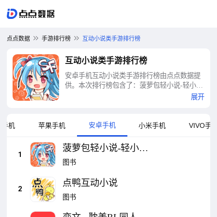
点点数据
手游排行榜
互动小说类手游排行榜
互动小说类手游排行榜
安卓手机互动小说类手游排行榜由点点数据提
供。本次排行榜包含了：菠萝包轻小说-轻小说
·漫画·有声书·精品网络小说全本阅读器、点鸭
展开
互动小说、恋文 - 耽美BL同人小说创作阅读社
区、閲友小說-不花錢看小說電子書閱讀器總裁
言情甜寵玄幻修仙科幻、灵魂收购 - 悬疑恐怖
安卓手机
为手机
苹果手机
小米手机
VIVO手
剧情向 视觉小说游戏 恐怖游戏、极简小说-笔
趣阁、小说大全、全本小说、听书、阅读器、
菠萝包轻小说-轻小说
她的眼泪曾是我的光芒、全本小说-热门小说-
1
·漫画·有声书·精品网
图书
武侠玄幻言情仙剑-凡人修仙传-雪阁、書友小
络小说全本阅读器
說-精品網絡小說全本閱讀器，不花錢暢讀海量
点鸭互动小说
小說！、飞卢小说等十大互动小说类手游排行
2
榜
图书