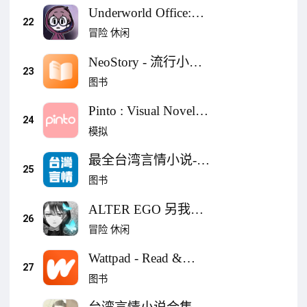
Underworld Office:
22
Story game
冒险
休闲
NeoStory - 流行小说
23
阅读器
图书
Pinto : Visual Novel
24
Platform
模拟
最全台湾言情小说-言
25
情小说堂
图书
ALTER EGO 另我空
26
间
冒险
休闲
Wattpad - Read &
27
Write Stories
图书