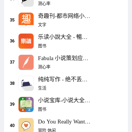
辑剧本创作笔记便签
测心率
日记 Markdown
奇趣刊-都市网络小说
35
下载阅读器
文字
乐读小說大全 - 暢享
36
精品網絡小說
图书
Fabula 小说策划应
37
用，帮您整理写作思
测心率
路
纯纯写作 - 绝不丢失
38
文本、AI、日记、便
生活
签、记事本、小说
小说宝库-小说大全，
39
听书、阅读器
图书
Do You Really Want to
40
Know?
冒险
休闲