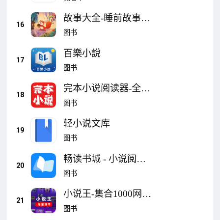
故事大全-睡前故事，
16
童话故事，伊索寓
图书
言，历史故事，益智
百樂小說
故事等
17
图书
完本小说阅读器-全本
18
完结听书神器
图书
轻小说文库
19
图书
畅读书城 - 小说阅读
20
器 浪漫总裁言情玄幻
图书
武侠轻图书电子书
小说王-集合1000网站
21
资源任意看
图书