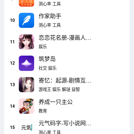
测心率
工具
作家助手
10
测心率
工具
恋恋花名册-漫画人超
11
爱的恋爱漫画小说阅
娱乐
读平台
筑梦岛
12
社交
娱乐
寄忆：起源-剧情互动
13
推理解谜游戏
游戏王
娱乐
解谜
益智
养成一只主公
14
教育
元气码字-写小说网文
15
写作神器
测心率
工具