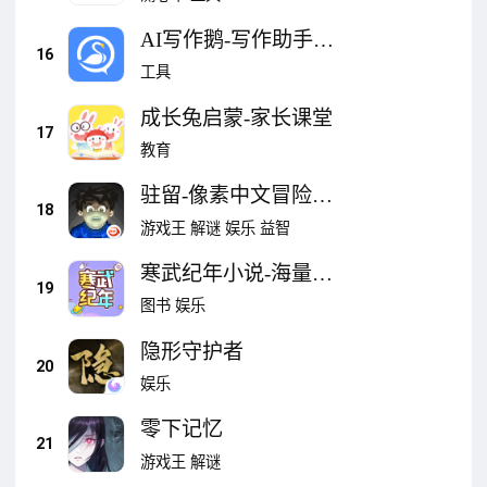
AI写作鹅-写作助手&
16
文章生成器
工具
成长兔启蒙-家长课堂
17
教育
驻留-像素中文冒险解
18
谜
游戏王
解谜
娱乐
益智
寒武纪年小说-海量纯
19
爱小说
图书
娱乐
隐形守护者
20
娱乐
零下记忆
21
游戏王
解谜