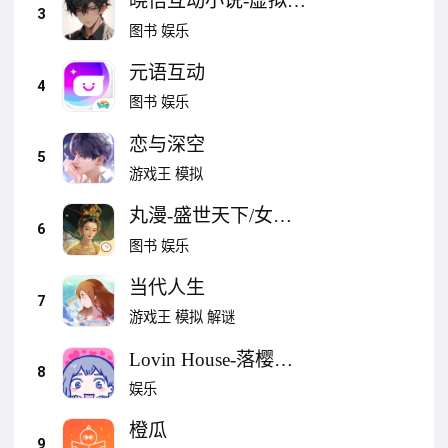
晓悟互动小说-虚拟男
3
友乙女恋爱养成约会
图书
娱乐
陪伴
元语互动
4
图书
娱乐
恋与深空
5
游戏王
模拟
丸漫-盛世天下/女寝/
6
头七/青史何名/顶级
图书
娱乐
练习生
当代人生
7
游戏王
模拟
解谜
Lovin House-落樱小
8
屋
娱乐
橙瓜
9