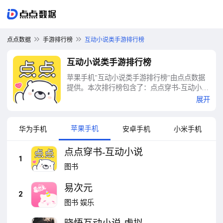
点点数据
手游排行榜
互动小说类手游排行榜
互动小说类手游排行榜
苹果手机"互动小说类手游排行榜"由点点数据
提供。本次排行榜包含了：点点穿书-互动小
说、易次元、晓悟互动小说-虚拟男友乙女恋爱
展开
养成约会陪伴、元语互动、恋与深空、丸漫-盛
世天下/女寝/头七/青史何名/顶级练习生、当代
人生、Lovin House-落樱小屋、橙瓜、作家助
苹果手机
华为手机
安卓手机
小米手机
手等十大互动小说类手游排行榜
点点穿书-互动小说
1
图书
易次元
2
图书
娱乐