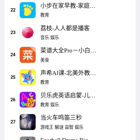
小步在家早教-家庭育
22
儿软件
教育
荔枝-人人都是播客
23
音乐
娱乐
菜谱大全Pro－小白学
24
做家常菜做法必备烹
美食
饪助手
声希AI课-北美外教1
25
对1互动
教育
贝乐虎英语启蒙-儿童
26
趣味识英语
教育
娱乐
当火车鸣笛三秒
27
游戏王
解谜
益智
娱乐