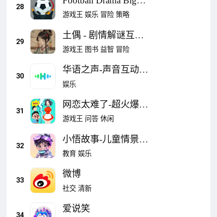
Football Drama Big
28
Match
游戏王
娱乐
冒险
策略
土偶 - 剧情解谜互动
29
小说游戏
游戏王
图书
益智
冒险
华语之声-声音互动文
30
化传播平台
娱乐
网恋太难了-超火爆聊
31
天话术
游戏王
问答
休闲
小悟故事-儿童情景模
32
拟互动教学平台
教育
娱乐
微博
33
社交
清新
爱说笑
34