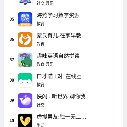
社交
娱乐
海燕学习数字资源
35
教育
蒙氏育儿-在家早教
36
教育
趣味英语自然拼读
37
教育
娱乐
口才喵-1对1在线互动
38
辅导直播课
教育
快闪 - 听世界 聊你我
39
社交
虚拟男友:独一无二的
40
秘密AI聊天男友 24小
生活