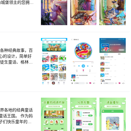
为城堡领主的您拥有
守护家族荣耀，童
【游戏特
品！ 3、童话伙伴
 骑战冒险，萌宠相
由交易 可指定，可
可咸！
心的设计，简单好
儿童故事，精心设
并对阅读产生兴
童年，是我们共同
世界各地的经典童话
童话王国。 作为妈
子们快乐童年的必
故事，每一个故事都