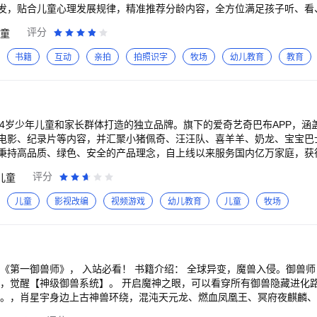
字母歌…… 哄睡音乐：宝宝快睡吧、摇篮曲、晚安宝贝、洋娃娃的梦醒、安静
发，贴合儿童心理发展规律，精准推荐分龄内容，全方位满足孩子听、看
小猪、灰姑娘、小红帽、、睡美人...... 安徒生童话：海的女儿、拇指
作团队，为家长和孩子提供严选优质、安全放心、有趣有爱的高质量内容
评分
童
.. 成语故事：画龙点睛、掩耳盗铃、对牛弹琴、刻舟求剑、狐假虎威...... 经典儿歌童谣
在开心的使用过程中有成长，在内容熏听中收获探索世界的好奇心与勇气！ ~~~~
音乐、英文儿歌故事、阿凯叔叔讲故事、妈妈说故事、古诗、诗词朗诵、
丰富：120万+集音频故事，帮助孩子在故事中收获成长 ●优质版权：严选精品
书籍
互动
亲拍
拍照识字
牧场
幼儿教育
教育
寓言...... 贴心选择适合各阶段小朋友们收听的内容，高清好音质更适
准分龄计划：0~12岁儿童成长方案，陪伴孩子每一岁的成长关键期 ●一
普认知、国学启蒙，全方位培养宝宝兴趣 唐诗三百首、古诗词、三字经，弟子
眠 ●纯净无忧：纯净内容无广告，守护孩子身心健康，孩子爱听，家长放心 ~~~~
旋律朗朗上口，让宝宝爱上国学，轻松熟记古诗词~ 安徒生童话，格林童
 智能分龄推荐宝贝喜欢的益智故事、名著、科普、有声动画、侦探冒险、儿
助宝宝拓展阅读量，从小爱上阅读，听声识字！ 恐龙历险记，萌鸡小学
中培养好品格与好习惯—— √听故事，养成高情商，提升词汇量：《不一
、十万个为什么......丰富的早教知识科普内容，带宝贝探索世界~ 手
 √科普博物，开启对世界的探索之旅：《动物的100个秘密》《好奇心出
-14岁少年儿童和家长群体打造的独立品牌。旗下的爱奇艺奇巴布APP，
、身体协调能力越来越好啦！在娱乐嬉戏中种下兴趣的种子，陪伴宝贝茁壮成
，保护视力：《奥特曼》《小马宝莉》《小猪佩奇》《海底小纵队》 √影响
电影、纪录片等内容，并汇聚小猪佩奇、汪汪队、喜羊羊、奶龙、宝宝巴士
色、形状、数字、文字、声音等多个领域，有趣的亲子互动场景，激发小
少儿版》《海底两万里》《老人与海》 √侦探冒险，放飞孩子想象力：《
秉持高品质、绿色、安全的产品理念，自上线以来服务国内亿万家庭，获
能快快乐乐玩耍，轻轻松松学本领。 丰富的视听内容，有趣互动场景，
级坦克》 √听国学历史，感受文化熏陶：《唐诗三百首》《婷婷唱古文》
奥特曼》等优质内容正在热播，更多独播精彩内容等你来！ 特色功能： 1、为少儿量
多多医院、多多超市、宝宝玩思维、汉字大冒险、西西公主换装记、多多
评分
儿童
，陪孩子度过有爱的童年：《宝宝巴士儿歌》《贝乐虎儿歌》《火火兔儿歌
）分龄推荐：针对不同年龄段的孩子智能推荐适龄观看的益智启蒙内容 （2
美亲子互动场景，轻松锻炼眼手脑，更有助于宝宝智力发展哦！ ▲多多有话说 儿歌多
BC纪录片、皮克斯电影等 （3）安全护眼：定时锁屏，防止观看沉迷；蓝
儿童
影视改编
视频游戏
幼儿教育
儿童
牧场
多多学画画》《多多儿歌》《多多故事》，增强亲子互动，提升趣味性，
眼睛 （4）观看内容限制：长按视频选择减少推荐或屏蔽不喜欢的内容，
多音视频内容可在腾讯，优酷，爱奇艺，QQ音乐、网易云音乐、酷狗音乐
换英文模式，沉浸式学英语 （6）观影报告：随时了解孩子观看内容和兴
百度视频，快看等平台搜索“儿歌多多”同步观看 ▲宝妈宝爸说 超级有趣的产品，
乐新方式 （1）轻松学：内容丰富全面，涵盖国内外经典儿歌、睡前故事、
宝最喜欢听了，是很好的一款儿童启蒙软件，非常喜欢，我很感谢儿歌多
交互引导：可与AI伙伴奇鹿进行语音互动，搜索感兴趣的内容，陪伴孩子成
宝妈们拥有哦 里
积分奖励等多维度激发孩子无限创意，促进艺术感知力、创造能力、自主
上口还配有生动的动画，简直不要太好看！ 非常好，幼儿舞蹈热门儿歌音乐，找
，包括IP周边、电影票码等爆款商品，0元兑换！ ****求打分、求建议~让我们一起
后，觉醒【神级御兽系统】。 开启魔神之眼，可以看穿所有御兽隐藏进化
绘本，还有动画片，还挺不错的，很
*** 微信公众号:爱奇艺奇巴布 新浪官方微博:爱奇艺奇巴布 客服电话:400-
后。，肖星宇身边上古神兽环绕，混沌天元龙、燃血凤凰王、冥府夜麒麟、
军踏碎山河，统治寰宇，将宇宙万族踩在脚下！ 【海量热门影视原著】 《与凤行》