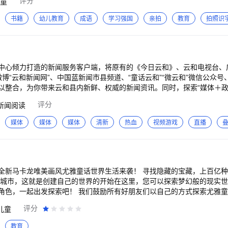
评分
童
寓教于乐的方式，帮助孩子们在愉悦的氛围中入睡，同时在故事中汲取知
智力的发展。 童话世界故事的内容丰富多样，包括经典童话故事、神话
书籍
幼儿教育
成语
学习强国
亲拍
教育
拍照识
乐、成语故事、百科故事、国学故事、经典唐诗等，为孩子们提供了全面
翱翔，从小学会独立思考，锻炼逻辑思维，激发他们的潜能，培养多元智
送给孩子们的一份珍贵礼物，陪伴他们度过一个快乐而充实的童年。 此
孩子们总能听到新鲜有趣的故事和儿歌。快来让童话世界故事成为您家庭
甜蜜入梦吧！
中心倾力打造的新闻服务客户端，将原有的《今日云和》、云和电视台、广播
博“云和新闻网”、中国蓝新闻市县频道、“童话云和”“微云和”微信公众号
以整合，为你带来云和县内新鲜、权威的新闻资讯。同时，探索“媒体＋政务
服务领域拓展，整合服务项目，打通供给渠道，实时为你提供政务及生活
评分
新闻阅读
媒体
媒体
媒体
清新
热血
视频游戏
直播
全新马卡龙唯美画风尤雅童话世界生活来袭！ 寻找隐藏的宝藏，上百亿
新城市，这就是创建自己的世界的开始在这里，您可以探索梦幻般的现实
角色，一起出发探索吧！ 我们鼓励所有好朋友们以自己的方式探索尤雅
具，或许能够收获别样的惊喜哦！独特的美学设计更能够帮助你激发灵感
评分
儿童
您将有机会访问尤雅童话世界的各个位置~在市中心，郊区，港口和岛屿
了多个合集，应有尽有！ 寻找隐藏的宝藏，上百亿种脸型搭配，随心所欲的
教育