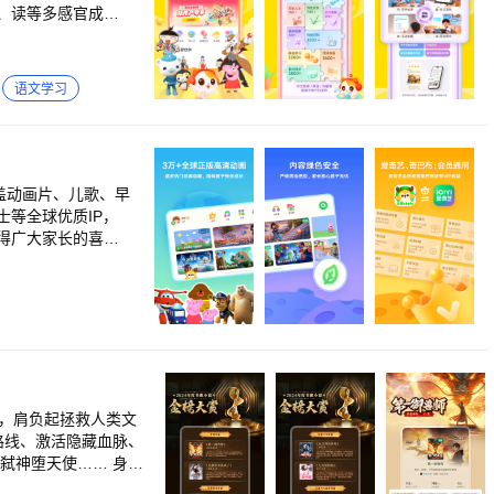
纯音乐......
、读等多感官成长
姑娘、皇帝的新装、
，呵护孩子好视
、
~~产品
幼儿百科全书、奇
儿童IP，专为儿童定
语文学习
合家长和小朋友们。
键哄睡：一键播放晚
~~网罗
话，伊索寓言，成语
歌、国学历史等内
堂、多多安全教育、
样的卡梅拉》《米小
工、舞蹈、画画全方位
发》《十万个为什
涵盖动画片、儿歌、早
长！ 专注宝
孩子一生的经典名
等全球优质IP，
朋友探索新事物的
神探迈克狐》《猫小
得广大家长的喜爱
推出多多涂色书、多
《讲给儿童的五千年
小警察、数学王者
》
）正版高清：全球优
光弱化+坐姿矫正、
让宝宝快乐养成好
定制专属观影片库
、汽水音乐、抖音、
趣偏好，有效增进亲
科普教育、古诗国学
多这个平台，给孩
长 （3）趣味互
能力等多方面能力
路线、激活隐藏血脉、
923-7171
弑神堕天使…… 身为