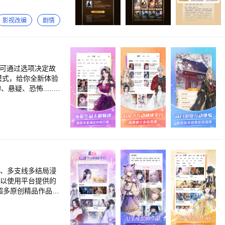
。 《白烁上
书作家星零仙侠巅峰
影视改编
剧情
pp-->我的-->意见反馈
中可通过选项决定故
模式，给你全新体验
疑、恐怖.....霸
由度互动体验，做真正
【精美背景画面，绝美
、身临其境！ 4、
色任你攻略！还能为
一句对话都能评论，
王妃有喜了！》体验
～ 《恋爱养成：
，应有尽有～
风、多支线多结局浸
可以使用平台提供的
发展，体会文字中