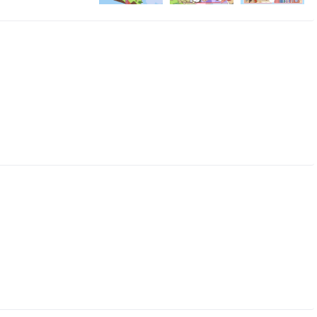
自己的想法尽情的表
手能力，掌握生活所
获得限定建筑与皮