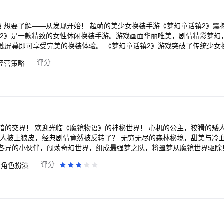
绍 想要了解——从发现开始！ 超萌的美少女换装手游《梦幻童话镇2》震
镇2》是一款精致的女性休闲换装手游。游戏画面华丽唯美，剧情精彩梦幻
触屏幕即可享受完美的换装体验。 《梦幻童话镇2》游戏突破了传统少女
情关卡、玩家社交、店铺订单等功能。玩家可以根据不同的任务剧情，搭
评分
经营策略
以参加多种服装搭配大赛；还可以自己做店主，将获得的服装在店铺中售
根据喜好来任意搭配。而游戏中的任务地图也会引领玩家到不同区域，带
暗的交界！ 欢迎光临《魔镜物语》的神秘世界！ 心机的公主，狡猾的矮
猎人披上狼皮，经典剧情竟然被反转了？ 无穷无尽的森林秘境，甜美与冷
的小伙伴，闯荡奇幻世界，组成最强梦之队，将噩梦从魔镜世界驱除！ 【匠心立绘|
全新设计的个性角色，数百段大跌眼的反转童话剧情，让你体验独特的秘
评分
角色扮演
不再枯燥！ 【策略幻境|神器玩法随时逆转】 属性克制、技能克制，
角色皆有用处！灵魂变阵、神器释放，所有操作皆不白费。真正实现全角
机即可升级！更多内置多线挂机系统！免除
沉浸在卡牌体验！开局高福利，稳定高连抽，更有7日选橙、新手福利任
一直爽！ 穿梭之门已打开，请开启魔镜之旅吧！