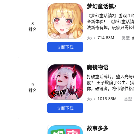
梦幻童话镇2
《梦幻童话镇2》游戏介
全新体验！ 《梦幻童话
8
法新奇有趣，玩家只需轻
排名
装的单一玩法，增加了剧
714.83M
大小
类型
任务。在游戏中，玩家可
量发型和服装，玩家可以
立即下载
幻体验。
魔镜物语
打破童话碎片，堕入光与
覆？ 王子欺骗了公主、
9
你，破镜者，将带领性格各异
排名
童话惊喜来袭】 上百名
1015.85M
大小
类型
林、深渊城堡、月牙之泉等大量关卡情景，让探索
搭配独特灵物玩法，每个
立即下载
角色，只要通过搭配，都能走向胜利。 【终极护肝|终身休闲解放双手】 挂
卡关卡等级烦恼，全身心
让你开局
故事多多