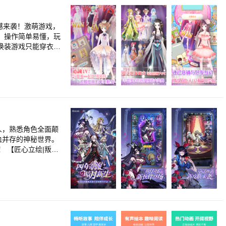
撼来袭！激萌游戏，
，操作简单易懂，玩
换装游戏只能穿衣换
配出多种服装完成
卖。游戏内含有大
给玩家不一样的梦
人，熟悉角色全面颠
血并存的神秘世界。
叛逆
境冒险之旅！魔法森
色能用，你喜欢的
务等高额开局奖励！