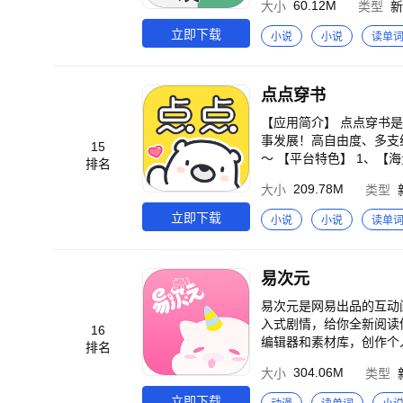
———————————
60.12M
大小
类型
新
赵丽颖、林更新领衔主演，
——————————————————————
神》 白鹿、敖瑞鹏主演
立即下载
哄娃省心更放心！ 儿歌
小说
小说
读单
之作。 《千朵桃花一世开》 张彬彬、孙珍妮主演，雪城少城主与暗域圣女三个身份下的爱恋痴缠。 《清明上河图密
码》 张颂文、白百何主演，北宋年
领衔主演，蒋时延和唐漾从学校步
点点穿书
为主演，讲述黄亦玫跨越二十余年的成长故事与情
【应用简介】 点点穿书
事发展！高自由度、多支
15
～ 【平台特色】 1、【
排名
总、帝王、师尊、学长、御
209.78M
大小
类型
的主角！】 超强代入感
角色立绘，视觉盛宴！】
立即下载
小说
小说
读单
【多支线多结局，攻略属
你和TA换装哦！亲手打造
和有共鸣的小伙伴讨论剧
易次元
王府宅斗苏爽日常，将军
我要当女帝》古风女尊世
易次元是网易出品的互动
入式剧情，给你全新阅读
16
编辑器和素材库，创作个人专属的互动阅读作品！ 【平台特
排名
移动端体验随开随读，动动手指，海量支线，等你
304.06M
大小
类型
画风精美，超高清背景。自主选择剧情走
说、漫画阅读方式，创新
立即下载