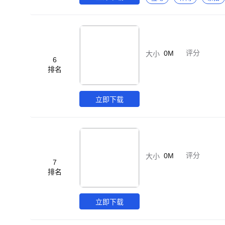
穿越梦幻场景－－－ 旋转寿司店：主厨为你选用新鲜珍贵的材料，品尝吞拿鱼、三文鱼、北极贝、海草等寿司，还有
玉子烧、拉面等美食！ 可爱扭蛋机： 在公园玩玩超萌的兔子扭蛋机，随机掉落惊喜礼物！ 明星公寓：拥有自己的房
子，你可以随时为你的新家进行装修！到家具
激碰碰车！在小摊上夹娃
达，高度自由，毫无限制
0M
评分
大小
需的技能，开阔他们的视
6
肤！
排名
立即下载
0M
评分
大小
7
排名
立即下载