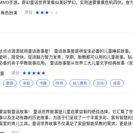
MMO手游。奇幻童话世界里看似美好梦幻，实则迷雾重重危机四伏。身
邀贵族社交舞会邂逅爱情，携萌宠幻兽变身战宠并肩作战，参加百人族战
评分
角色扮演
诚伙伴，陪伴您热血战斗对抗黑暗魔法，开启充满奇幻体验的童话冒险旅程。 
萌龙，相随相伴，强力守护！ 2、跨服争夺 势力结盟，抢占领土，夺取战利
击助战！ 4、奢华城堡 10000平私有家园，伙伴协力建！ 5、幻兽战宠
协力，推倒隐藏大BOSS！ 7、多元爆装 掉落大随机，装备不重样！ 8、自
人族战 主副双战场，百人大乱斗！ 10、百变时装 服饰坐骑随心搭，可甜
 童话故事屋是哄宝宝必备的儿童睡前故事。各种经典故事，百
爱听，接受快，促进脑力智力发育；孕期，胎教都可以用的儿童故事。贴
话故事屋从世界三大儿童文学经典故事（安徒生童话、格林童
传统成语故事、神话故事、寓言故事中精选了大量适合哄睡的童话故事和
评分
童
听不厌，寓教于乐，可以帮助宝宝睡眠，也可以让孩子在故事中有所收获
教育
亲拍
书籍
牧场
幼儿教育
互动
成语
典唐诗、儿童英语、绘本故事。 童话故事屋还提供了宝贝秀功能，让孩子可
朋友听，也可以上传才艺展示，发布成长的点点滴滴；让宝宝有个快乐的
事屋，有爱的睡前故事，哄娃必备哦！
蒙益智童话故事！ 童话世界故事是儿童启蒙益智的绝佳选择，它汇集了
事以及生动有趣的历史故事，为孩子们呈现了一个丰富多彩、富有智慧的
喜爱的育儿工具，童话世界故事不仅满足了家庭智能早教的需求，更是孩
、格林童话、伊索寓言等世界儿童文学经典，到中国传统成语故事、神话