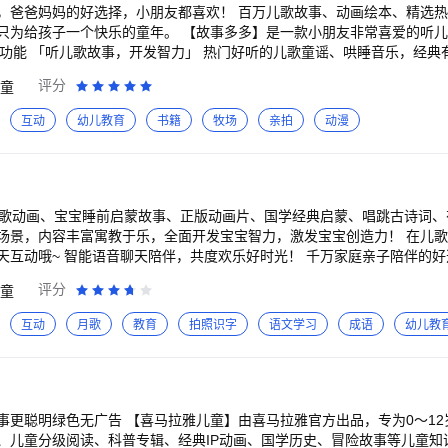
，爸爸妈妈的好选择，小朋友都喜欢！ 百万儿歌故事、动画绘本、精选
 【故事多多】是一款小朋友非常喜爱的听儿歌绘本故事，看热
故事，还有古诗词朗诵、三字经百家姓等丰富的有声内容，给孩子更多想
评分
童
典儿歌：小星星、摇篮曲、世上只有妈妈好、宝宝快睡吧、虫儿飞、采蘑
匠、歌声与微笑、大风车、一分钱、ABC字母歌、JingleBells、英文歌..
互动
幼儿教育
书籍
牧场
亲拍
动漫
、灰姑娘、睡美人、猪八戒吃西瓜...... 安徒生童话：海的女儿、丑小
、豌豆上的公主...... 成语故事：画龙点睛、掩耳盗铃、对牛弹琴、守
适合不同年龄段小朋友收听的内容，高清好音质更适合家长和小朋友们。 「读绘本动画，认知
过阅读，打开世界大门的一把有趣的钥匙。 绘本动画里用生动又温暖的声
都是创作者们用心的绘画，帮助宝宝更好地认知这个世界。 超多精彩的
儿歌动画、宝宝睡前启蒙故事、正版动画片、国学经典启蒙、唱跳古诗词、
歌动画片，当下热门经典动画
内容丰富寓教于乐，全面开发宝宝智力，激发宝宝创造力！ 在儿歌多多，宝贝还可以
等丰富的视听内容，深受家长和小朋友们的喜爱。 收录了海量宝宝喜爱
能语音聊天陪伴，共度欢乐好时光！ 千万家庭亲子陪伴的好选择，家长哄娃省
汪队、喜羊羊与灰太狼、贝肯熊、超级飞侠、兔小贝、啵乐乐、可可小爱、
友的童年好伙伴，聪明宝宝都爱看！ ▲主要内容 【宝宝看】原创儿歌动画，经
评分
童
爱的动画明星都在这里聚集！陪伴宝宝一起成长！ 儿歌多多，宝妈宝爸的哄娃神
警长》和《魔法公主西西》火热上线，非常适合宝
在使用，快乐童年不可缺失的好伴侣！ 还推出多多的节日、多多救援队
奇、汪汪队、飞狗MOCO、宝贝佑佑、工程车、杰力豆、超级飞侠、虹猫
互动
月歌
教育
拍照识字
语文学习
成语
幼儿教
龙车、多多爱郊游……等亲子互动场景，让宝宝随时随地都能快快乐乐玩
、百变布鲁可、瑞奇宝宝、爱探险的朵拉、兔小贝、米小圈、可可小爱…
本故事、正版动画片，还有原创儿歌动画
宝宝一起探索世界，养成生活好习惯，深受家长和小朋友们的喜爱。 【宝宝听】优美儿
安心入睡 热门好听的儿歌童谣、哄睡音乐，经典有趣的睡前故事、
.. 丰富的有声内容，轻柔的旋律安抚宝宝情绪，帮助宝贝安心入睡，家长省心更放
事更聪明绿色无广告 【喜马拉雅儿童】由喜马拉雅官方出品，专为0～1
、白龙马、小星星、字母歌、我爱我的幼儿园...... 快乐童谣：拔萝卜
、儿童分级阅读、科普专辑、经典IP动画、国学历史、冒险故事等儿童知