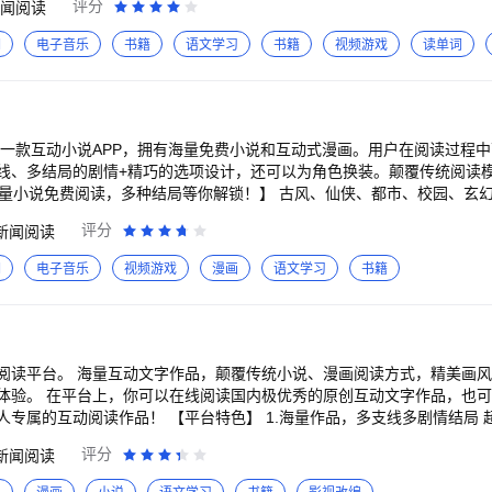
———————————————
评分
闻阅读
灵界在逃碧苍王沈璃与上神行止，在一起除恶扬善、探索真相的过程中互生情愫
———— 千万家庭的小朋友都在使用，家庭陪伴的良心之选，家长
《白月梵星》影视原著小说，聪慧狡黠少女白烁×淡漠慵懒妖王梵樾，畅销
多多，让童年时光变得更快乐！
词
电子音乐
书籍
语文学习
书籍
视频游戏
读单词
间赵不尤一家人屡破奇案，守护东京城百姓平安！ 《舍不得星星》 张新成、王玉雯
入社会，从兄弟到逐渐动心，发展为恋人的爱情故事。 《玫瑰的故事》 刘亦菲、佟大
感心路。 《橙色光芒》 谭卓、高叶、刘奕君、林雨申主演《蔷薇风
暴》原著，看女新闻人谢琳慧在逆境中触底反弹、东山再起！ 在线反馈：进入书旗小说a
是一款互动小说APP，拥有海量免费小说和互动式漫画。用户在阅读过程
线、多结局的剧情+精巧的选项设计，还可以为角色换装。颠覆传统阅读
海量小说免费阅读，多种结局等你解锁！】 古风、仙侠、都市、校园、玄幻、悬
姐、搞笑男/女、顶流、迷妹.....你想要的类型这里都有！ 2、【高自
评分
新闻阅读
，剧情走向全由你决定！快"穿"进书里，开启由你主宰的文字世界！ 3、
 大批佳作已配置精致背景图和绝美立绘，如同漫画般的画面带你穿进小说
词
电子音乐
视频游戏
漫画
语文学习
书籍
于你的TA！】 走哪条支线全由你的每次选择决定，各种类型的高颜值角
你心仪的TA～ 5、【特色句评功能，评论区人才济济，不可错过！】 每
情，根本停不下来！说不定能偶遇作者大大哦～ 【热门推荐】 《将军，
、竹马、管家、继子，总有一款戳中你！更有超大衣柜N套精美服装随心换
界，70+套精美服装，12位主角可攻略！先婚后爱、浪漫百合、欢喜冤家
阅读平台。 海量互动文字作品，颠覆传统小说、漫画阅读方式，精美画
体验。 在平台上，你可以在线阅读国内极优秀的原创互动文字作品，也
色】 1.海量作品，多支线多剧情结局 超多原创精品作品，
阅读探索！ 2.精美画风，攻略你的专属恋人 网罗国内外优质作品，
评分
新闻阅读
向，获取合你心意的专属结局。 3.互动体验，这一次你就是主角 颠覆传统小
互动阅读体验带来更强的代入感；这一次，你不是局外人，深入感受剧情