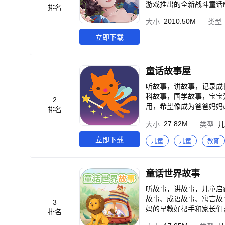
游戏推出的全新战斗童话
排名
百变华服和萌宠坐骑，受
2010.50M
大小
类型
话里的公主王子化身您的忠
色】 1、萌龙天降 百种
立即下载
召唤多样童话角色，伙伴合
随！ 6、组团开荒 好友
回收，轻松致富！ 9、百
童话故事屋
听故事，讲故事，记录成长点点滴滴就用童话故事屋！
科故事，国学故事，宝宝
2
用，希望像成为爸爸妈妈必备的亲子早教故事应用。 童
排名
话、伊索寓言）以及中国
27.82M
大小
类型
儿
计、用心打造，令宝宝百
趣，促进脑力智力发育。 具体儿童故事内容包括： 经典童话故事、神话故事、寓言故事、儿歌、钢琴胎教音乐、轻音
立即下载
儿童
儿童
教育
乐、成语故事、百科故事、国学故事、经
以自己来讲故事给其他小
的目标！ 童话故
童话世界故事
听故事，讲故事，儿童启
故事、成语故事、寓言故
3
妈的早教好帮手和家长们
排名
备良伴。 从安徒生童话