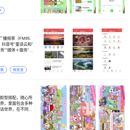
识和智慧，激发他
故事、寓言故事、儿
字
的启蒙教育。 让孩
能，探索世界的无
外，童话世界故事还
的温馨之夜，让孩
频率（FM95.
、抖音号“童话云和”
”“媒体＋服务”等
服务。
叠纸
权志龙
种脸型搭配，随心所
世界，里面包含多种
童话世界，在不同的
创造出属于你自己
你将收获各种新奇体
服饰组合！ －－－