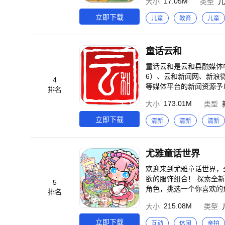
17.05M
大小
类型
儿
经过精心挑选和打磨，以
们的阅读兴趣，促进脑力
立即下载
儿童
教育
儿童
歌、钢琴胎教音乐、轻音
子们在童话的世界里自由
限可能。童话世界故事是
童话云和
持续更新海量内容，确保
子们在有爱的睡前故事中
童话云和是云和县融媒体
6）、云和新闻网、新浪微
4
等媒体平台的新闻资源予
排名
模式，从新闻宣传向公共
173.01M
大小
类型
立即下载
清新
清新
清新
尤雅童话世界
欢迎来到尤雅童话世界，
欲的服饰组合！ 探索全
5
角色，挑选一个你喜欢的
排名
地点轻击或拖动角色和道
215.08M
大小
类型
的故事。解锁世界场景，
验！ 这一次，我们准备
立即下载
互动
休闲
亲拍