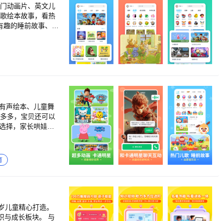
热门动画片、英文儿
象的空间，激发宝
菇的小姑娘、小螺
.... 睡前故事：小
鸭、卖火柴的小女
株待兔、刻舟求剑、
音叙述着一个又一个
绘本故事，快来【故
有声绘本、儿童舞
的热门动画片：小猪
海底小纵队、太友
、多多超市、多多医
蓝兔、萌鸡小队、喜
育
耍，轻轻松松学本
…超多宝宝们喜爱
心。 经典儿
2岁儿童精心打造。
、虫儿飞、蓝精灵、
识与成长板块。 与