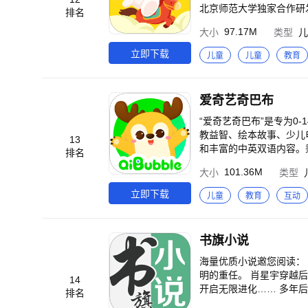
采蘑菇的小姑娘、小螺号、
北京师范大学独家合作研
排名
睡前故事：白雪公主、三只
需求。甄选专业主播及制
97.17M
大小
类型
儿
丑小鸭、卖火柴的小女孩....
力，培养孩子好习惯，让孩子
动感节奏儿歌、睡前安抚
特色~~~~~~ ●内容
立即下载
儿童
儿童
教育
妙大百科、历史故事、伊索
制，用故事点亮童年 ●精
【宝宝学】益智互动、艺术创造、科
安好故事，用好声音伴孩子入
规，百家姓等国学经典，
全球优质内容~~~~~~
爱奇艺奇巴布
故事等经典睡前故事，帮
容，帮助孩子在故事熏听
奇妙的植物王国、神奇动物
圈上学记》《神奇校车》
“爱奇艺奇巴布”是专为0
兴趣培养，宝宝的动手能力
么》 √听动画，不伤眼
教益智、绘本故事、少儿
13
宝早教认知启蒙，涵盖颜
著：《小王子》《西游记
和丰富的中英双语内容。
排名
兴趣，让宝宝随时随地都
九历险记》《口袋里的超
和信赖！ 《哪吒》《熊出没》《
多工程车、多多恐龙车、
101.36M
大小
类型
中国历史》 √哄睡儿歌
身打造的观看体验 （1
赛、积木小火车、趣味拼图等精
质内容在线热播，涵盖B
立即下载
儿童
教育
互动
多推出原创系列动画片《
眼屏距离提醒多维度保护
习惯，健康茁壮成长 更
（5）双语切换：一键切
快手、西瓜视频、新浪视频、搜狐、
子交流 2、解锁寓教于
手机，平板上都下了，宝
书旗小说
等精彩内容 （2）伙伴式
子带来很多的快乐和认知体验 很不错的软件，儿子每天晚上睡觉前必须要听故事才能睡觉！值得每个
动：勋章墙、益智游戏、
海量优质小说邀您阅读： 《第一御兽师》， 入站必看！ 书籍介绍： 全球异变，魔兽入侵。御兽师，肩负起拯救人类文
面的原创儿歌动画很喜欢，儿歌朗朗
培养 （4）积分活动：每周上新福利
明的重任。 肖星宇穿越
14
了好多软件，只有这个齐全，感动了 很棒的儿童启蒙软件，上面的儿歌，故事，
把孩子们的奇巴布建得更好!*
开启无限进化…… 多年
排名
好用 一直用这款软件，宝宝很喜欢，很好用，推荐给宝爸宝妈们
龙国最强御兽师，肖星宇率领神兽大