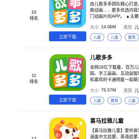
由儿歌多多团队精心打造
歌动画……更多优选内容只为给孩子一个快乐的童年。
10
门动画片的APP。 ▲主要功能 「听儿歌故事，开发智力」 热门好听的儿歌童谣、哄睡音乐，经典有趣的睡前故事、安
排名
徒生童话故事、成语启蒙
14.06M
大小
类型
儿
宝求知探索的欲望。 经
号、小燕子、两只老虎、粉刷
立即下载
儿童
儿童
教育
红帽、白雪公主、三只小猪
孩、拇指姑娘、皇帝的新装
狐假虎威...... 贴心选择
儿歌多多
世界」 绘本是孩子们通
精彩的故事，每一页图画
全网18亿下载量，百万
事多多】开启这个奇妙的体验吧~ 「看热门动画片，开阔视野」 儿歌多多原创多多儿
蹈、手工画画、互动益智场景，
11
片，还有趣味英文动画片
和喜欢的卡通明星一起聊天互动哦~ 智
排名
佩奇、飞狗MOCO、汪
心更放心！ 科学启蒙，陪伴成长，小朋
75.57M
大小
类型
儿
和萌鸡小队……等，超多小朋友喜
典绘本故事，热门正版动画片，精彩乐翻天 多多原创动画片《泰格
器，千万家庭的小朋友都
宝观看！ 火热的小猪佩
立即下载
儿童
教育
儿童
院、多多小警察、多多恐
羊羊、贝肯熊、小马宝莉
领。
的动漫明星都在这里等你一起玩耍哟~ 儿歌多多收录整理了海量宝宝爱看的绘
《多多儿歌》持续更新中，陪
喜马拉雅儿童
歌童谣，安心哄睡音乐，趣味睡前故事，帮助宝贝
童话故事、成语故事....
【喜马拉雅儿童】爱听故
歌：小兔子乖乖、鲨鱼宝宝
涵盖中文启蒙、英语启蒙
12