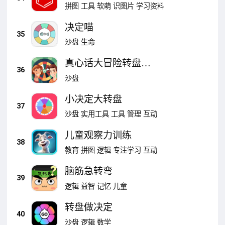
拼图
工具
软萌
识图片
学习资料
决定喵
35
沙盘
生命
真心话大冒险转盘选
36
择
沙盘
小决定大转盘
37
沙盘
实用工具
工具
管理
互动
儿童观察力训练
38
教育
拼图
逻辑
专注学习
互动
脑筋急转弯
39
逻辑
益智
记忆
儿童
转盘做决定
40
沙盘
逻辑
数学