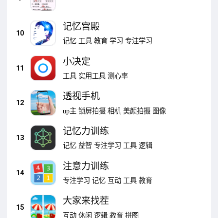
记忆宫殿
10
记忆
工具
教育
学习
专注学习
小决定
11
工具
实用工具
测心率
透视手机
12
up主
锁屏拍摄
相机
美颜拍摄
图像
记忆力训练
13
记忆
益智
专注学习
工具
逻辑
注意力训练
14
专注学习
记忆
互动
工具
教育
大家来找茬
15
互动
休闲
逻辑
教育
拼图