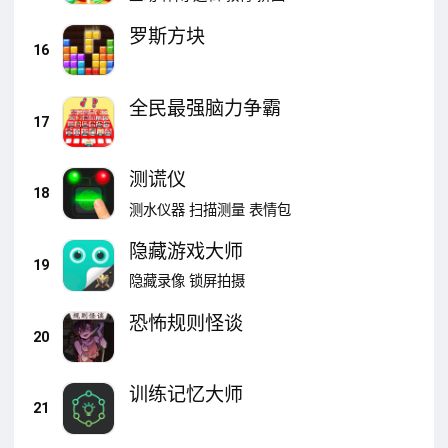
罗斯方块
16
全民最强脑力争霸
17
测谎仪
18
测水仪器
扫描测量
表情包
隐藏游戏大师
19
隐藏录像
锁屏拍摄
恐怖规则怪谈
20
训练记忆大师
21