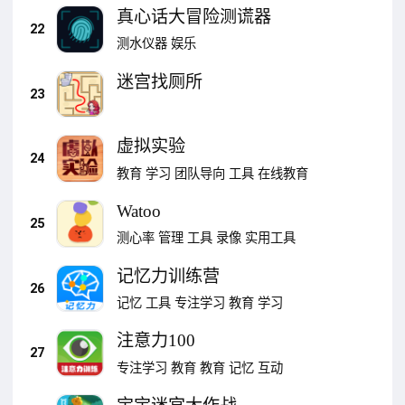
真心话大冒险测谎器
22
测水仪器
娱乐
迷宫找厕所
23
虚拟实验
24
教育
学习
团队导向
工具
在线教育
Watoo
25
测心率
管理
工具
录像
实用工具
记忆力训练营
26
记忆
工具
专注学习
教育
学习
注意力100
27
专注学习
教育
教育
记忆
互动