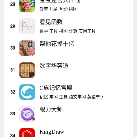
宝宝迷宫大作战
28
教育
儿童
互动
拼图
看见函数
29
数学
工具
拼图
计算
实用工具
帮他花掉十亿
30
数字华容道
31
C族记忆宫殿
32
记忆
学习
工具
语文学习
英语单词
眼力大师
33
KingDraw
34