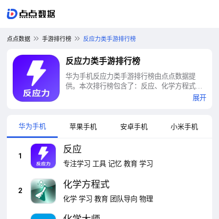
点点数据
手游排行榜
反应力类手游排行榜
反应力类手游排行榜
华为手机反应力类手游排行榜由点点数据提
供。本次排行榜包含了：反应、化学方程式、
化学大师、节奏的钢琴白块、俄罗斯方块消消
展开
消、钢琴块2、宝宝上厕所、大转盘小决定、脑
力突击大比拼、记忆宫殿等十大反应力类手游
排行榜
华为手机
苹果手机
安卓手机
小米手机
反应
1
专注学习
工具
记忆
教育
学习
化学方程式
2
化学
学习
教育
团队导向
物理