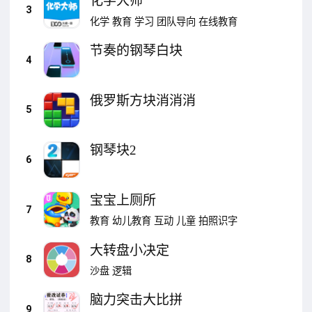
化学大师
3
化学
教育
学习
团队导向
在线教育
节奏的钢琴白块
4
俄罗斯方块消消消
5
钢琴块2
6
宝宝上厕所
7
教育
幼儿教育
互动
儿童
拍照识字
大转盘小决定
8
沙盘
逻辑
脑力突击大比拼
9