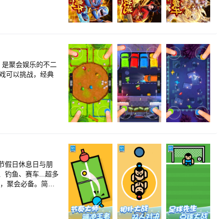
 【星际巨
掌控黑暗的远古暝兽
的钻头，雷霆一击
，是聚会娱乐的不二
朋友一起捕鱼才开
戏可以挑战，经典
节假日休息日与朋
鱼、赛车...超多
屏，聚会必备。简单