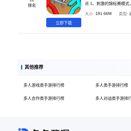
点 1、刺激的锦标赛模
排名
给玩家多样挑战体验的同
181.66M
大小
类型
胜所有的对手，就是格斗
体验，超爽超解压! -卡
立即下载
帮助你的战斗。 -超多
其他推荐
多人游戏类手游排行榜
多人类手游排行榜
多人合作类手游排行榜
多人对战类手游排