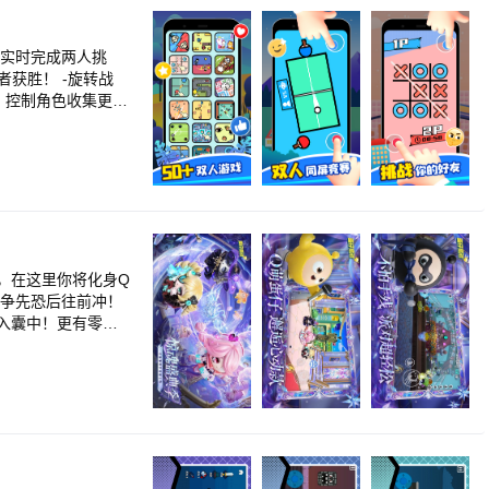
抗、躲猫猫等玩
阵营的众多角色等
，控制角色收集更多
你的专属地图和规
移动手指来驾驶汽
住按钮前进，摧毁对
组局？由你来定。
即发，谁才是battleking？
，在这里你将化身Q
，争先恐后往前冲！
入囊中！更有零门