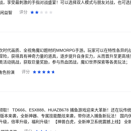
战，享受最刺激的手指对战盛宴！可以选择双人模式与朋友对战，也可选
评分
闲益智
派对热场必备，你值得拥有！对战一触即发，谁才是battleking？ 更多好玩的双人游戏抢先体验！
次时代画质、全视角魔幻题材的MMORPG手游。玩家可以在特性各异的
冒险，获得具有神奇力量的道具，逐步提升自身实力，从而晋升至更高境
类活动挑战，获取巨量奖励，参与热血团战，魔幻世界探索等各类玩法；
“神火”这一核心元素展开。 远古时期，天空划过一丝流星撞击大陆，从
评分
角色扮演
。今日神火却发生异变，越来越多的人陷入异变。而你作为主角，将跟随
使魔幻大陆重归安宁。 游戏将以主角的游历视角，角色扮演为各类勇者
挑战的性格闪光，全景重铸了一个全新的魔幻、多人在线、战斗冒险的探索
秘密与冲突，配以前所未有的战斗感觉体验，舒适的挂机获取资源佛系，
戏结合了魔幻、角色扮演题材为主，多人在线，战斗冒险，MMORPG为辅
挂机、传奇等多种传统网游玩法，同时为了使佛系玩家拥有更好的体验，
种方式，帮助玩家在佛系与肝系中任意选择。力求满足所有类型玩家对于
！ TD666、ESX888、HUAZB678 捕鱼游戏迎来大革新！还在玩传
新版本来袭，全新神器、专属技能酷炫来袭，带你进入捕鱼新玩法！ 国内
升级，倍率升级，福利升级！ 【神兽白虎，全新神卫系统震撼上线】 全
醒，助您轻松击败四大神兽，在海底世界所向披靡，畅爽爆机体验，更有