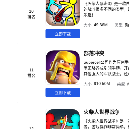
《火柴人暴击3》是一款
的战斗很多不同的类型，
10
乐趣！
排名
49.36M
大小
类型
动
立即下载
部落冲突
Supercell公司作为
闲策略养成引领手游，开
11
其他强大的军队战士，还
排名
爆的休闲策略手游，得到
910.50M
大小
类型
们，体验超丰富的游戏活
立即下载
火柴人世界战争
《火柴人世界战争》是一
者。游戏操作非常简单，通
12