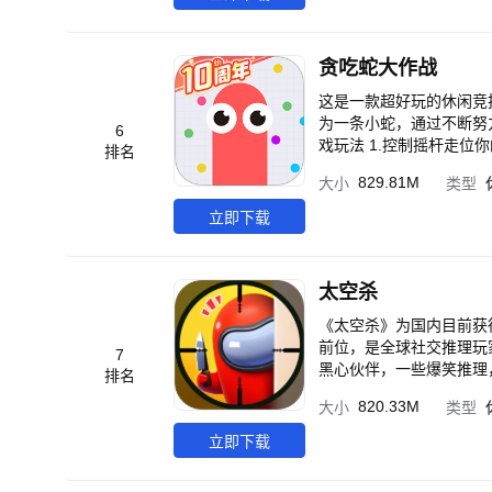
贪吃蛇大作战
这是一款超好玩的休闲竞
为一条小蛇，通过不断努
6
戏玩法 1.控制摇杆走位
排名
且产生大量小圆点。 3.
829.81M
大小
类型
模式or团战模式，和小伙伴们比比谁更长吧！ 游戏特色 【以小
大蛇不再有统治性的地位，小蛇们更灵活，
立即下载
年龄、什么性别、什么职业，
机教你几招】 急速超车
蛇大作战只靠手速？策略也很重要，
太空杀
Q超萌画风，一局一局像中毒了一样，根本停
个游戏让我深刻地认识到
《太空杀》为国内目前获
人外有人”、“坚持就是胜利”、“人要
前位，是全球社交推理玩家的首选！ 【游戏介绍】 《太空杀》是一款多人社交
7
我们留下宝贵的意见，推
黑心伙伴，一些爆笑推理，
排名
来一局找到你的游戏搭子吧！ 游戏支持4-15位玩家一起玩，内置经典推理、大逃杀、躲猫猫等海
820.33M
大小
类型
交玩法，在还原经典玩法
家同台竞技！ 经典推理模式中，你将被随机分配到船员、内鬼或中立阵营，通过淘汰其他阵营的玩家或完成任务达成
立即下载
获胜条件。三大阵营中的超多身份各自
队友并肩作战，与其他4