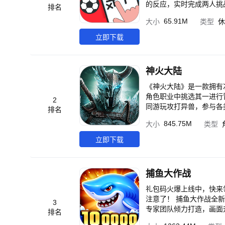
的反应，实时完成两人挑
排名
I！ 是一款非常适合主播、好基友、小伙伴、家人、情侣、闺蜜之间享受对战取胜乐趣的手游佳作！ 双人同屏同桌对战
65.91M
大小
类型
休
立即下载
神火大陆
《神火大陆》是一款拥有
角色职业中挑选其一进行
2
同游玩攻打异兽，参与各
排名
幻大陆为故事背景，围绕
845.75M
大小
类型
自此大陆被称为神火大陆
断击败各类异变者，最终
立即下载
幻天灾时不畏危险，勇于
尝试探索无数神话背后的
扮演”的深度体验。 游
捕鱼大作战
侠、修仙、回合、武侠、
源以及任务获取资源等多
礼包码火爆上线中，快来领取
注意了！ 捕鱼大作战全
3
专家团队倾力打造，画面
排名
战攻击精准捕鱼，神卫觉