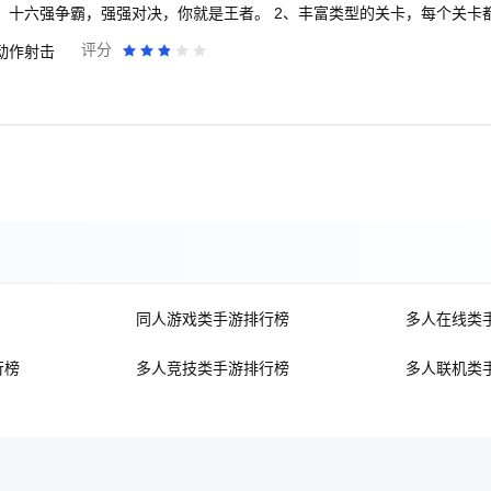
式，十六强争霸，强强对决，你就是王者。 2、丰富类型的关卡，每个关卡
时，也给玩家许多的乐趣。 3、精彩的无尽模式，玩家需要让自己火柴人
评分
动作射击
竞技的胜利者。 -多种道具助攻，操作简单易上手，挑战你的战斗力！ -
通贱萌的风格适用于各种富有幽默感和战斗力爆表的玩家。 -丰富的武器系
皮肤任君选择，蒙面超人，钢铁侠等应有尽有。
同人游戏类手游排行榜
多人在线类
行榜
多人竞技类手游排行榜
多人联机类