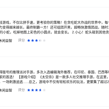
技游戏，不仅比拼手速，更考验你的策略！在贪吃蛇大作战的世界中，每
力变得越来越长，最终制霸一方！还可组团开黑，超畅快激情团战，随时三
你的小蛇，吃掉地图上彩色的小圆点，就会变长。 2.小心！蛇头碰到其他
长按加速键，用巧妙的走位让蛇身被别人撞上，就可以吃掉尸体迅速变长。 4
评分
休闲益智
搏大，战局随时都会逆袭】 你长你厉害，我短我灵活！
战局随时都有可能逆转！ 【简单有趣，老少皆宜的全民游戏】 不管是什么
只要简单的在屏幕上戳戳戳，就能在贪吃蛇大作战找到满满的乐趣！ 【战斗技巧，老司
拦截蛇头、急停甩头抢道、180度华丽飘逸、画个圈圈诅咒你…这些都是战
当然如果你恰好单身又练过手速——完美！ 【这个游戏有毒，根本停不下来】 超
不下来，哈哈哈哈哈！ 玩家精彩点评 @我的手指有酒窝 贪吃蛇大作战这
了什么叫“害人之心不可有防人之心不可无”、“优胜劣汰适者生存”、“强
得版号的推理派对手游，多次入选编辑海外推荐，在印尼、泰国、巴西等
学会满足”、“谦虚使人进步骄傲使人落后”。 如果你喜欢贪吃蛇大作战，欢迎随时给
推理手游，在这里，你可能会收获一群
荐给好友一起来玩哦~
一场刺激追逃......总之，游戏中不仅有轻松欢乐的玩法，更聚集了超过
量新奇有趣的多人社
评分
休闲益智
的基础上，为玩家带来多元化的刺激体验。在这里你将化身为太空人或太
拥有独特的能力，利用技能主宰比赛！ 全新的大逃杀模式中，你将和你的两位
个小队展开角逐，合理利用远程、近战攻击、防御护盾、以及身份特有技