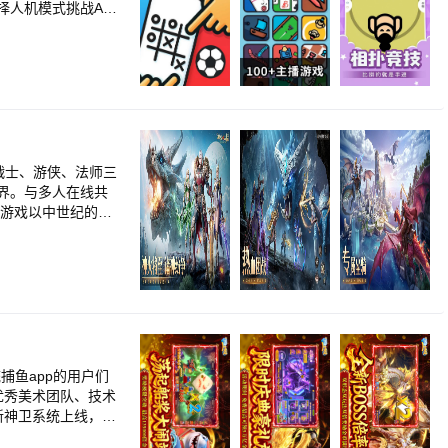
择人机模式挑战A
战士、游侠、法师三
界。与多人在线共
 游戏以中世纪的魔
而带来了智慧神火，
女武神在旅途中不
，表现出人类面对魔
MMO游戏。 同时
力求给予玩家“角色
，更融合了传统仙
加入了挂机获取资
游戏的体验提升。
统捕鱼app的用户们
优秀美术团队、技术
新神卫系统上线，近
海量奖励等你来