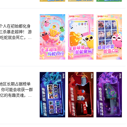
个人在初始都化身
杀暴走超神！ 游
贪吃蛇就会死亡，并
.无尽模式or限时
斗技巧！ 谁说贪吃
中自有强中手山外有山
地区长期占据榜单
2亿的有趣灵魂，快
空鲨，和数十位玩
能，存活下来，成为