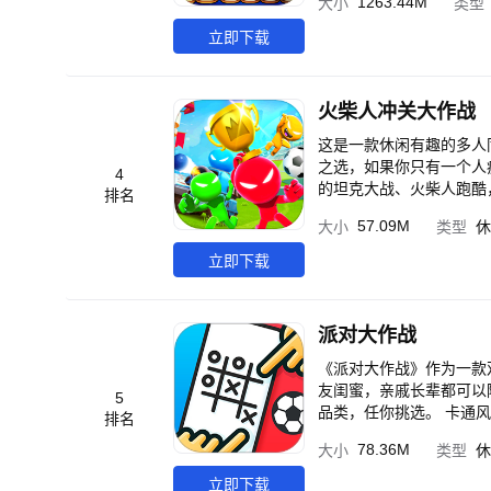
1263.44M
大小
类型
拿，快来抢鲜体验吧！ 【超级英雄对垒，谁是终结者】 原汁原味展现未来科幻对决，圆您童年超级英雄梦！选一款超
酷的机甲陪它战斗，带它过年! 【王牌真捕鱼，全新次世代视听盛宴】 在这里，您将体验影视级
立即下载
体声乐，带给您绝妙的捕鱼
兽震撼来袭，灭世武器深
等，特殊的BOSS场景
火柴人冲关大作战
等，超酷炫体验！ 【超多福利倾情放送，强力炮台酷炫翅膀】 登录就送海量金币，每日任务、节日玩法，多重福利领
到手软。量身定制的炮台皮肤和翅膀系
这是一款休闲有趣的多人
线】 经典街机玩法的主
之选，如果你只有一个人
4
心！ 更多精彩，尽在捕
的坦克大战、火柴人跑酷
排名
57.09M
大小
类型
休
立即下载
派对大作战
《派对大作战》作为一款
友闺蜜，亲戚长辈都可以
5
品类，任你挑选。 卡通
排名
的玩法，通过趣味对抗，
78.36M
大小
类型
休
立即下载