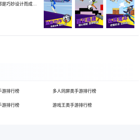
都是巧妙设计而成，
角色进行擂台搏击战
拳拳到肉，真实暴击
统，解锁更多的武器
手游排行榜
多人同屏类手游排行榜
手游排行榜
游戏王类手游排行榜