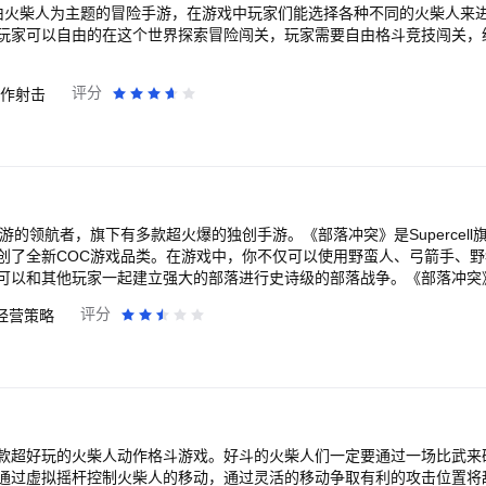
由火柴人为主题的冒险手游，在游戏中玩家们能选择各种不同的火柴人来
玩家可以自由的在这个世界探索冒险闯关，玩家需要自由格斗竞技闯关，
评分
作射击
原创手游的领航者，旗下有多款超火爆的独创手游。《部落冲突》是Supercel
创了全新COC游戏品类。在游戏中，你不仅可以使用野蛮人、弓箭手、
可以和其他玩家一起建立强大的部落进行史诗级的部落战争。《部落冲突
无数玩家好评，并保持超高人气。如果你也喜欢模拟经营，喜欢策略对战
评分
经营策略
动，与好友共聚，一起畅享策略盛宴吧！
款超好玩的火柴人动作格斗游戏。好斗的火柴人们一定要通过一场比武来
过虚拟摇杆控制火柴人的移动，通过灵活的移动争取有利的攻击位置将敌人击