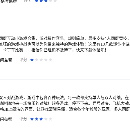
评分
棋牌桌游
高清画质，3D环绕立
体验。多鱼种、多BOSS、倍率高、鱼好打的全新搭配，轻松解压，乐趣无穷！
海称霸】 风情万种的美人鱼，未来科技的机械鲨，穿越虫洞的钢甲龙，
互动和事件玩法，等你来一探究竟！创新式沉浸体验，酷炫激光，横冲直撞
统，让您在捕鱼的世界也能惊艳四座。 【经典街机超级爆金，真人联机万人在
同屏互动小游戏合集，游戏操作容易，规则简单，最多支持4人同屏竞技
流捕鱼游戏，打鱼轻松，超高爆率，真正的一炮破亿！多人联机互动，和
疯狂的游戏挑战也可以为你带来独特的游戏体验！这里有10几款迷你小游
鱼大作战3D版！
，卡丁车比赛……相信你已经迫不及待了，快来下载体验吧！
评分
闲益智
双人对战游戏，游戏中包含百种玩法，每一款都支持单人与双人对战，在
随时随地来一场快乐的对战！超多游戏，停不下来。乒乓对决、飞机大战、钓
风格加上简洁的界面，让游戏清晰易懂，适合各个年龄段的玩家。多人同
让游戏充满乐趣，是聚会活跃气氛不可缺少的神器。
评分
闲益智