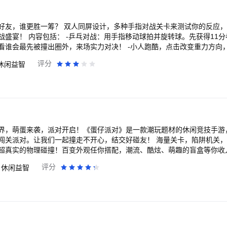
苟住吃鸡，由你决定，快来开启惊险刺激的竞技之旅！ 【游戏特色】 1.经典太空杀
背叛，是伙伴还是内鬼，给你原汁原味的太空杀经典体验；还有5v5团队对
新选择，速来加入！ 2.海量身份，畅享全神乱斗的心跳对决 一款内置超
多种手指对战关卡来测试你的反应，实时完成两人挑
！除了船员、内鬼、警长三大经典角色，更有小丑、孙悟空、噬魂怪等三大
先获得11分者获胜！ -旋转战
你的推理才能。 3.特色地图&剧本工坊，创造无限可能 太空飞船、深
看谁会最先被撞出圈外，来场实力对决！ -小人跑酷，点击改变重力方向
飞艇等超多地图，各具特色！更有超低门槛的关卡编辑器，随心所欲创作
：和朋友面对面来次台球对决，看谁会成为球桌的传奇任务！ -赛车达人，
评分
休闲益智
派对！ 4.多人社交利器，推理交友两不误 随时随地开启你们的专
得第一名！挑战速度极限，感受赛车的乐趣！ -坦克对决，点击开火，按
模式、多角色任选！总有一个适合你们，是开启一场推理大戏，还是欢乐
方坦克并赢得坦克星星！ 双人同屏同桌对战派对热场必备，你值得拥有！ 对战一触
界，萌蛋来袭，派对开启！《蛋仔派对》是一款潮玩题材的休闲竞技手游
闯关派对。让我们一起撞走不开心，结交好碰友！ 海量关卡，陷阱机关
超真实的物理碰撞！百变外观任你搭配，潮流、酷炫、萌趣的盲盒等你收
专属关卡！
评分
休闲益智