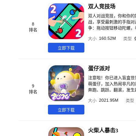
最后的胜利者！选择正面硬刚还是
双人竞技场
玩法，体验升级 合作与
法，带来更丰富的游戏乐趣！千万年轻人的全
双人对战竞技，你和你的好友，谁更胜一筹？ 双人同屏设计，
40个身份的太空杀游戏
战，享受最刺激的手指对战盛宴！ 内容包括： -乒乓对战：用手指移动球拍并旋转球。
8
你来体验！让每一局游戏都充满悬念，充分展现
争：拖动按钮移动陀螺，
排名
海潜龙、火星基地、空中
金币即可获胜！ -台球
160.52M
大小
类型
则，随时随地来一场属于你和好友专属的情景式烧脑
车。与你的对手竞争并获
属社交派对！多地图、多
立即下载
蛋仔派对
注意啦！你已进入盲盒世
萌蛋仔，加入热闹非凡的
9
奔跑、跳跃、翻滚，发生
排名
槛地图编辑器，DIY你的
2021.95M
大小
类型
立即下载
火柴人暴击3