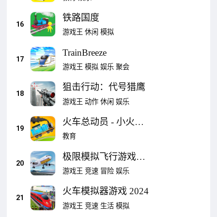
铁路国度
16
游戏王
休闲
模拟
TrainBreeze
17
游戏王
模拟
娱乐
聚会
狙击行动：代号猎鹰
18
游戏王
动作
休闲
娱乐
火车总动员 - 小火车
19
组装，建造，驾驶和
教育
赛车儿童应用
极限模拟飞行游戏
20
2022飞机模拟
游戏王
竞速
冒险
娱乐
火车模拟器游戏 2024
21
游戏王
竞速
生活
模拟