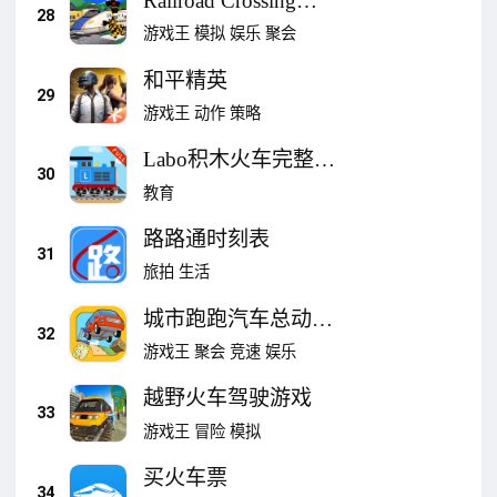
Railroad Crossing
28
Train 3D
游戏王
模拟
娱乐
聚会
和平精英
29
游戏王
动作
策略
Labo积木火车完整版:
30
儿童火车游戏铁路游
教育
戏
路路通时刻表
31
旅拍
生活
城市跑跑汽车总动员-
32
模拟建设游戏
游戏王
聚会
竞速
娱乐
越野火车驾驶游戏
33
游戏王
冒险
模拟
买火车票
34