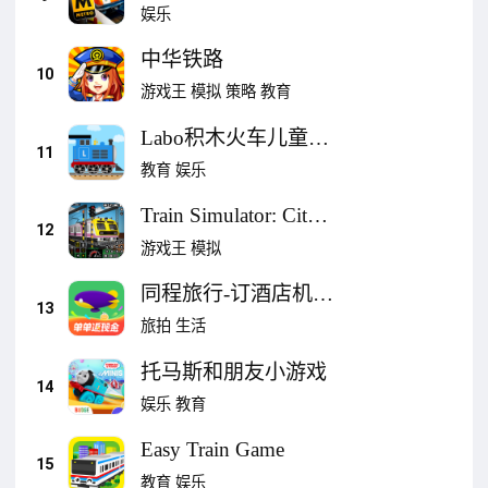
器
娱乐
中华铁路
10
游戏王
模拟
策略
教育
Labo积木火车儿童游
11
戏:学龄前宝宝益智模
教育
娱乐
拟创造轨道交通工具
Train Simulator: City
12
Railroad
游戏王
模拟
同程旅行-订酒店机票
13
火车票,低价打车
旅拍
生活
托马斯和朋友小游戏
14
娱乐
教育
Easy Train Game
15
教育
娱乐