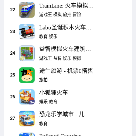
TrainLine: 火车模拟器
22
- 城市高速铁路模拟
游戏王
模拟
旅拍
冒险
Labo圣诞积木火车儿
23
童游戏:儿童火车游戏
教育
娱乐
铁路游戏
益智模拟火车建筑工-
24
火车关卡游戏
游戏王
益智
娱乐
模拟
途牛旅游 - 机票0搭售
25
旅拍
小狐狸火车
26
娱乐
教育
恐龙乐学城市 - 儿童
27
创造力培养，教育益
教育
智应用