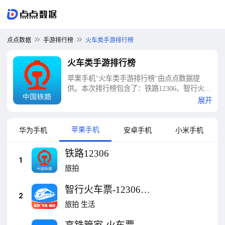
点点数据
手游排行榜
火车类手游排行榜
火车类手游排行榜
苹果手机"火车类手游排行榜"由点点数据提
供。本次排行榜包含了：铁路12306、智行火车
票-12306官网出票、高铁管家-火车票12306出
展开
票、携程旅行-订酒店机票火车票、电动火车、
去哪儿旅行-订酒店机票火车票、飞猪旅行-机
票酒店火车票门票轻松预订、火车司机3D —
苹果手机
华为手机
安卓手机
小米手机
大都会地铁大冒险，飞车到上海城市天际线、
Metro Go – 地铁模拟器、中华铁路等十大火车
铁路12306
类手游排行榜
1
旅拍
智行火车票-12306官
2
网出票
旅拍
生活