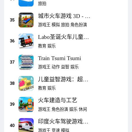
旅拍
城市火车游戏 3D - 模
35
拟火车
游戏王
模拟
旅拍
角色扮演
Labo圣诞火车儿童游
36
戏（完整版）:儿童火
教育
娱乐
车游戏铁路游戏
Train Tsumi Tsumi
37
游戏王
动作
益智
娱乐
儿童益智游戏：超级
38
火车-恐龙宝宝模拟驾
教育
娱乐
驶铁路巴士世界冒险
火车建造与工艺
大全
39
游戏王
角色扮演
娱乐
休闲
印度火车驾驶游戏
40
2022
游戏王
竞速
模拟