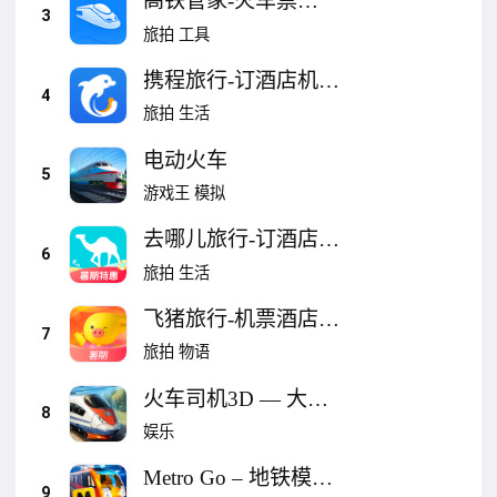
高铁管家-火车票
3
12306出票
旅拍
工具
携程旅行-订酒店机票
4
火车票
旅拍
生活
电动火车
5
游戏王
模拟
去哪儿旅行-订酒店机
6
票火车票
旅拍
生活
飞猪旅行-机票酒店火
7
车票门票轻松预订
旅拍
物语
火车司机3D — 大都
8
会地铁大冒险，飞车
娱乐
到上海城市天际线
Metro Go – 地铁模拟
9