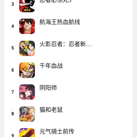
忍者必须死3
3
航海王热血航线
4
火影忍者：忍者新世
5
代
千年血战
6
阴阳师
7
猫和老鼠
8
元气骑士前传
9