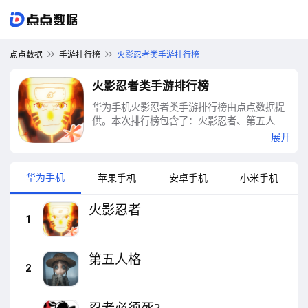
点点数据
手游排行榜
火影忍者类手游排行榜
火影忍者类手游排行榜
华为手机火影忍者类手游排行榜由点点数据提
供。本次排行榜包含了：火影忍者、第五人
格、忍者必须死3、航海王热血航线、火影忍
展开
者：忍者新世代、千年血战、阴阳师、猫和老
鼠、元气骑士前传、灌篮高手 正版授权手游等
十大火影忍者类手游排行榜
华为手机
苹果手机
安卓手机
小米手机
火影忍者
1
第五人格
2