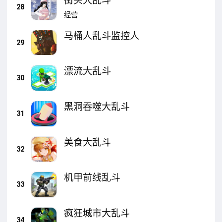
街头大乱斗
28
经营
马桶人乱斗监控人
29
漂流大乱斗
30
黑洞吞噬大乱斗
31
美食大乱斗
32
机甲前线乱斗
33
疯狂城市大乱斗
34