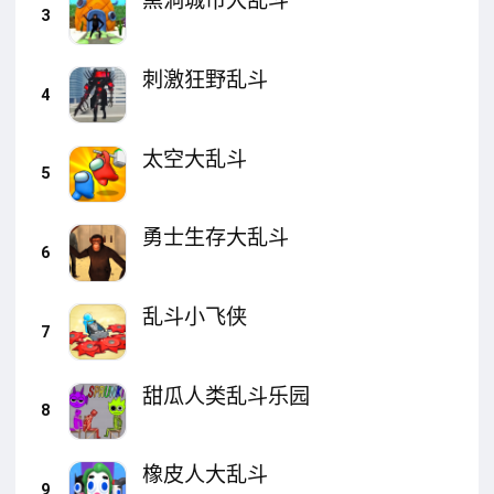
黑洞城市大乱斗
3
刺激狂野乱斗
4
太空大乱斗
5
勇士生存大乱斗
6
乱斗小飞侠
7
甜瓜人类乱斗乐园
8
橡皮人大乱斗
9