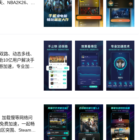
NBA2K26、地
戏！千款游戏一键
义按键设置，满足
10亿用户解决手
Nikke）、碧蓝
team、Epic等
：运营商专属服务，
公司28年技术沉
、加载慢等网络问
暗区突围、Steam移
速！ 【稳定·极速