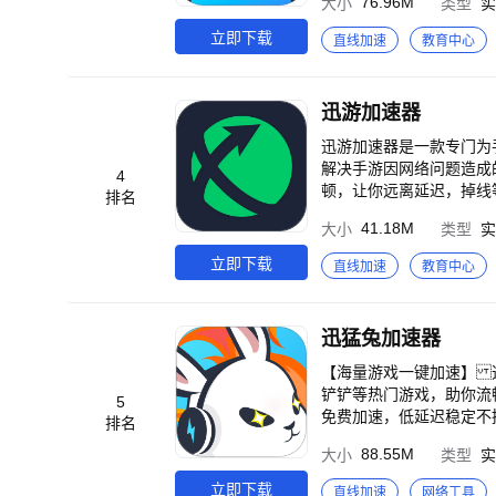
76.96M
大小
类型
实
尽最大努力为各位友友改善产品
·低延迟】 稳定低延迟，
受“biu～”一般的游戏
立即下载
直线加速
教育中心
区服的加速节点，支持国
队游戏，尊享无障碍、超低
o，我们可以加速更多，只
迅游加速器
需求！ 【支持手机加速S
待；NAT优化，稳定联
迅游加速器是一款专门为
———————————
解决手游因网络问题造成
4
馈！ 官方群：837433455 官网
顿，让你远离延迟，掉线等网络问题。 【强大的加速能力】 迅游加速器采用
排名
延迟,流畅度大幅提升。无论是吃鸡
41.18M
大小
类型
实
适配并支持3000多款热
英、地铁逃生、鹅鸭杀手
立即下载
直线加速
教育中心
可梦大集结、战地手游、
暗区突围国际服、萤火突击
夜鸦、瓦罗兰特手游、八
迅猛兔加速器
斗、狂野飙车9等游戏加速,让你在任何游
术,即使在网络不佳的情况
【海量游戏一键加速】 
能化加速体验】 迅游能
铲铲等热门游戏，助你流
5
【全平台适配】 不论是iO
免费加速，低延迟稳定不
排名
加速器，由专注加速十余年加速
佳线路，从此告别游戏卡
88.55M
大小
类型
实
路上的小伙伴,畅快无忧地掌控游戏节奏。 迅游加速器官网：https://www.
通过WIFI+4G双通道只能切换，让您在地
法律法规允许访问的内容
容，无翻墙功能
立即下载
直线加速
网络工具