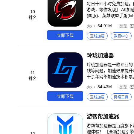
每日十四小时免费加速，
游戏，等你发现】 AK加速
10
(国服)、英雄联盟手游(lo
排名
ex英雄、和平精英、使命召
64.91M
大小
类型
实
t、蛋仔派对、Roblo
游(lol:wildrif
立即下载
直线加速
教育中心
开玩。 【新游推荐及时更新】 新游上线通过全方位推送提供及时信息，新游不再错过。支持PUBGM、王者国际服、
使命召唤战区、星际战甲
娘、pubg2暗黑破坏神
玲珑加速器
服、使命召唤手游全球服
险岛M、地球末日生存、Te
玲珑加速器是一款专业的
台、第七史诗（epic7
线等问题，加速效果提升明显。 线路好技术强 玲珑加速器使用独享物理专线以保障加速网络
11
斗、狂野飙车9等游戏加速！ 【技术傍身，加速不累】 AK是一款专门针对移动端游戏的加速产品，支
十余年网络加速技术积累
排名
速。通过智能化选择路由、
户分配优质网络路由，保障加速效果。 全平台支持。 支
84.43M
大小
类型
实
电竞模式，支持游戏网络加速，为玩家
王者荣耀、绝地求生：刺
请直接联
持一键加速，为用户提供pub
立即下载
直线加速
网络工具
内、境外法律法规允许访
游帮帮加速器
游帮帮加速器是百度旗下
迎体验！ 【全新加速引擎
12