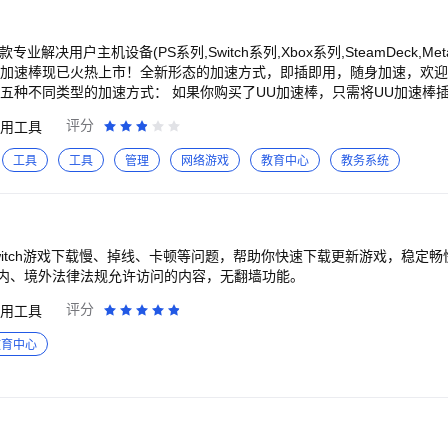
非法用途。 【订阅
包月（30天自动续费）。 续订：华为订阅会在到期前24小时内扣费，扣
：如需取消续订，请在当前订阅周期到期前24小时以前，手动在华为“设置”>
业解决用户主机设备(PS系列,Switch系列,Xbox系列,SteamDeck,MetaQ
理订阅。 订阅续费说明：https://qfacc.cn/auto_renew/ 【联系我们】 微信公众
 UU加速棒现已火热上市！全新形态的加速方式，即插即用，随身加速，欢
了五种不同类型的加速方式： 如果你购买了UU加速棒，只需将UU加速棒
速，更快更稳定。 如果你购买UU加速盒，只需要连接盒子Wi-Fi，无
评分
用工具
SteamDeck上，只需三步即可安装UU插件，摆脱硬件束缚，随时随地进行
可以使用手机加速Switch功能，利用手机热点或者是Wi-Fi，让你畅享Sw
工具
工具
管理
网络游戏
教育中心
教务系统
器的Wi-Fi后，即可安装路由器插件，解决主机游戏过程中遇到的各类网
NAT类型限制！ 告别复杂的网络配置！ 告别令人头疼的路由器插件安装！
p，你的主机联机大师！快来试试吧！ 本应用仅支持加速境内、境外法律法规允许访问的内容
witch游戏下载慢、掉线、卡顿等问题，帮助你快速下载更新游戏，稳定
内、境外法律法规允许访问的内容，无翻墙功能。
评分
用工具
教育中心