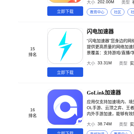
202.00M
大小
类型
与搭子们的精彩高光片段
动、现场购票全流程； 【营地
立即下载
教育中心
社区
发现，尽在《王者营地》
闪电加速器
“闪电加速器”您身边的网
提供更高质量的网络加速
15
景覆盖：支持游戏/直播/
排名
迟、低抖动、多线路、高稳定！ 4.信
33.31M
大小
类型
实
国大陆地区)能访问及合规的
立即下载
GoLink加速器
应用仅支持加速境内、境外
OL手游、云顶之弈、王者
16
内外手游加速，能够有效降低延迟、避免卡
排名
l：wildrift）、云顶之弈手游(
38.74M
大小
类型
实
分配专属节点，WIFI/4G随心
服、美服、亚服、日韩服
立即下载