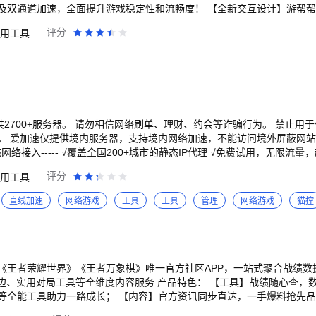
及双通道加速，全面提升游戏稳定性和流畅度！ 【全新交互设计】游帮
全、畅行无阻，仿佛置身于蓝色沙滩，尽情享受游戏时间。 【游戏智能
评分
用工具
攻略查询、游戏推荐，还能生成精美的游戏同人图片，让你的游戏体验更
具、翻译球、游戏周边商城等新功能集结，提供一站式游戏服务，助你畅
键加速，支持PUBG绝地求生、王者荣耀国际服、Roblox、Brawlsta
者荣耀、Nikke胜利女神、DNF手游等国际服游戏加速。 【Switch加速
手机随时随地加速你的Switch，畅游任天堂游戏，如喷射战士3、任天堂S
8等。 【海量游戏库】支持Steam、地铁逃生、王权之忆、夜鸦、鹅鸭
oV、使命召唤、文明重启、云顶之弈、万国觉醒、哈利波特、对峙2等热门
共2700+服务器。 请勿相信网络刷单、理财、约会等诈骗行为。 禁止用
坏星穹铁道国际服、赛马娘、原神、代号鸢、游戏王决斗联盟、二之国、白夜
。 爱加速仅提供境内服务器，支持境内网络加速，不能访问境外屏蔽网
、FateGO、碧蓝幻想、明日方舟、少女前线等二次元游戏进行专属优化
、曙光英雄、英雄联盟手游、宝可梦大集结、传说对决、无尽对决等MOB
是一款静态网络接入软件（静态IP代
评分
用工具
，通过APP内“帮助与反馈”进行反馈吧。（本产品为使用VPN技术的游
服务。 静态IP服务器支持稳定连接，拥有2700+不同地区的境内服务器
网络，屏蔽恶意广告，网络安全与速度尽在掌握。 -----产品特点----- 【高速】爱
直线加速
网络游戏
工具
工具
管理
网络游戏
猫控
2700+服务器，单设备可用带宽为10-30Mbps 【免费】免费提供静态网
造价值，免费试用，无限流量。自建纯净机房，独享千兆带宽，网络安全
低网络游戏延迟，加速网页浏览，视频聊天不再卡顿。 【便捷】无需配
，清晰明了，一键切换稳定不断线的静态网络地址（静态IP地址），270
采用AES-256密码学加密，保护您的网络数据传输，有效保护ARP攻击、
《王者荣耀世界》《王者万象棋》唯一官方社区APP，一站式聚合战绩数
手机网络，屏蔽恶意广告。没有人可以监控或窃取您的网络数据，预防个人信息泄露
维度内容服务 产品特色： 【工具】战绩随心查，数据细复盘，看透对
客服提供专业的问题咨询和解答，全年无休。
等全能工具助力一路成长； 【内容】官方资讯同步直达，一手爆料抢先
； 【社区】与搭子同好实时互动，不懂就问必有回应，疑难一键解答； 