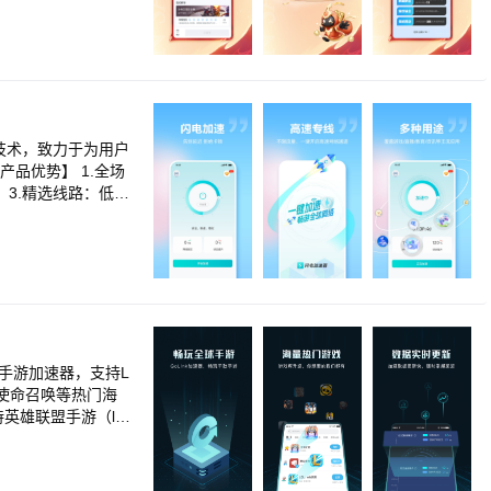
、高清直播、观赛互
技术，致力于为用户
品优势】 1.全场
 3.精选线路：低延
的手游加速器，支持L
、使命召唤等热门海
转海量手游！ 联