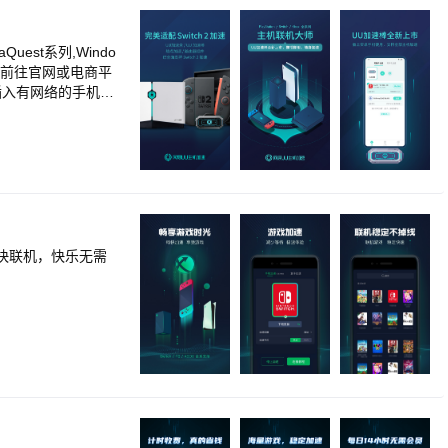
费成功后订阅周期顺延
“帐号中心”>“付
uest系列,Windo
迎前往官网或电商平
插入有网络的手机，
需再次安装插件，完
SteamDeck联
itch游戏的联机加
络问题，达到稳定的
 UU主机加速Ap
，无翻墙功能
畅快联机，快乐无需