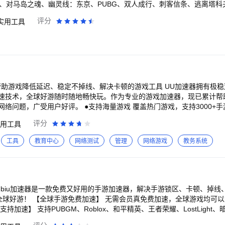
、对马岛之魂、幽灵线：东京、PUBG、双人成行、刺客信条、逃离塔科夫、
拟、steam、origin、epic 【即点即玩-黑科技】 5G云游戏时代，玩游
评分
实用工具
了！在随乐游，游戏免下载、免安装、免更新！任何时间任何地点，秒启游
人联机免排队，多人在线互动，带上你的小伙伴一起体验吧！ 【手机适配，易上手】
游戏手柄，虚拟键鼠功能，让您无需外设也能直接上手，更提供丰富自定
验，无需重头再来。
延迟、稳定不掉线、解决卡顿的游戏工具 UU加速器拥有极稳双路、动态多线、
速技术，全球好游随时随地畅快玩。作为专业的游戏加速器，现已累计帮助
持海量游戏 覆盖热门游戏，支持3000+手游加速，专业加速
地铁逃生、王者荣耀、蛋仔派对、第五人格、决战！平安京、妮姬胜利女神（
评分
用工具
等游戏一键加速，高玩的选择，你游戏的助手，体验游戏快感。同时还支持S
lag-free） UU加速器能智能选路、降低延迟，断线
工具
教育中心
网络测试
管理
网络游戏
教务系统
、流量双路并发，断线卡顿双管齐下 动态多
实时匹配优 高速专网：自建互联专网，保障延迟低，电竞必备 基站特权
权加速：UU专属物理通道，地铁/巴士随时随地轻松玩 ●品牌保障 网易UU加速器是由
UU品牌下的新产品，专门针对手机网络优化，属于手游加速器。基于网易
ubiu加速器是一款免费又好用的手游加速器，解决手游锁区、卡顿、掉线
助您在大屏设备上体验游戏加速后
，全球游戏均可以免费加速，一起畅
加速】 支持PUBGM、Roblox、和平精英、王者荣耀、LostLight、
界、原神、崩坏：星穹铁道、蔚蓝档案、使命召唤等上万款全球好游免费加