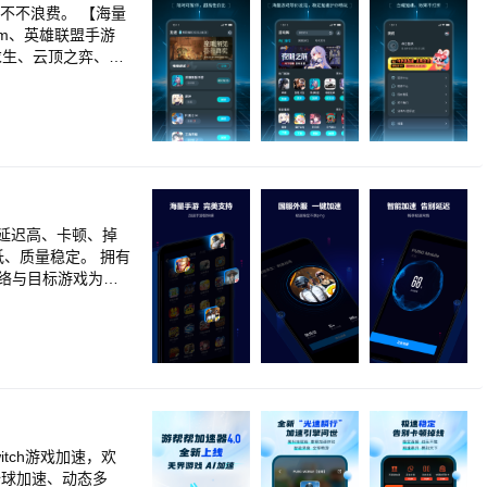
不不浪费。 【海量
am、英雄联盟手游
地求生、云顶之弈、Ap
击、LostLigh
剑灵2、英雄联盟手
息，保障热门游戏随时
奕、鹅鸭杀、赛马
地求生刺激战场全球
杀机、公主连接、冒
、世界计划、多彩舞
延迟高、卡顿、掉
重启全球服、荒野乱
络与目标游戏为用
，并自主研发双通道
线等海量手游。 支
境
tch游戏加速，欢
全球加速、动态多