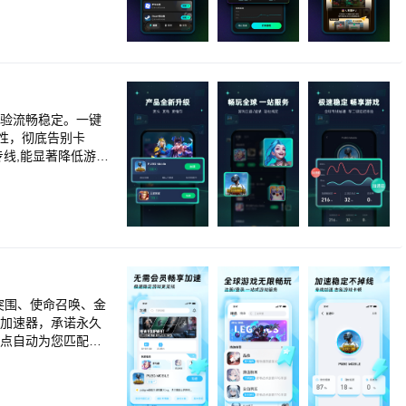
动选择最佳线路，享
加速】 覆盖海外多个
速，与海外玩家组
游戏？Nonon
满足您的游玩及加速
，专线支撑，无需等
墙功能或类似表述
体验流畅稳定。一键
会认真聆听每一条反
性，彻底告别卡
绝地求生、和平精
格、飞机大厨、宝
、炉石传说国际服、
EX手游、二之国、
、公主连结、荒野乱
畅游戏。 【智
突围、使命召唤、金
最优加速效果。
游加速器，承诺永久
游戏体验。 迅游
节点自动为您匹配最
种加速模式的切换，