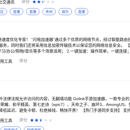
评分
社交通讯
，专属荣耀时刻尽数珍藏； 【赛事】赛事内容整合服务，覆盖赛程查询
AI】覆盖智能检索、实时互动、深度战绩分析，随问随答陪你冲 还有更多精彩宝藏等你
社区
直播
直播
休闲
娱乐
直播
！
络速度优化专家！ “闪电加速器”通过多个优质的网络节点，经过智能路由
服务，同时我们还将采用信息加密传输技术以保证您的网络信息安全。 【产
学习/办公/购物/音乐等多个场景适用； 2.一键加速：操作简单，一键连接；
息安全：信息加密，保障网络通信安全。 注意:本产品仅支持对大陆境内(特指中
评分
用工具
网站进行加速，请勿做非法用途。 联系邮箱：tuzhoukeji@163.com
法律法规允许访问的内容，无翻墙功能 Golink手游加速器，一款专业
荣耀、和平精英、第七史诗（epic7）、天命之子、崩坏3、AmongUS
顿、杜绝掉线、畅快开黑！ 【热门手游同步支持】 支持英雄联盟手游（lo
teamfighttatics)加速及账号注册，热门手游第一时间更新！ 【智能专线降低延迟】 游戏
评分
用工具
切换，网路零束缚，超神快人一步，上分之路无后顾之忧！ 【支持加速多区服】 支持欧
、港澳台服、东南亚服、国际服等海外区服加速，与海外玩家轻松联机，玩