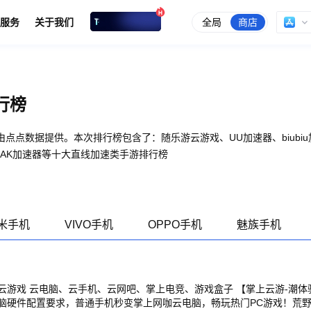
全局
商店
服务
关于我们
行榜
点点数据提供。本次排行榜包含了：随乐游云游戏、UU加速器、biubi
AK加速器等十大直线加速类手游排行榜
米手机
VIVO手机
OPPO手机
魅族手机
脑、云手机、云网吧、掌上电竞、游戏盒子 【掌上云游-潮体验】 3A大作只能电
脑硬件配置要求，普通手机秒变掌上网咖云电脑，畅玩热门PC游戏！荒野