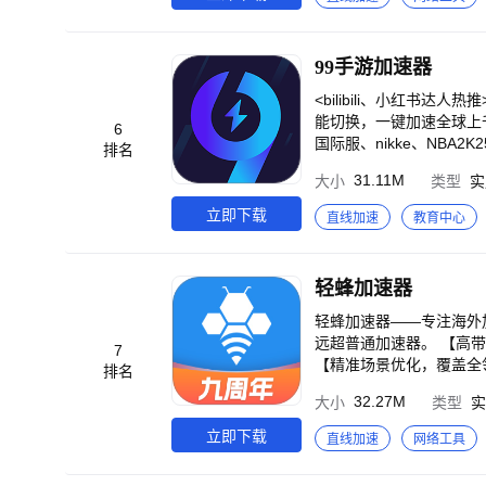
99手游加速器
<bilibili、小红书
能切换，一键加速全球上千
6
国际服、nikke、NB
排名
驾护航！ 【海量全球手游免费加速】 99手游加速器免费支持方舟重制版、绝地求生国际服、王者荣耀国际服、罗布乐
31.11M
大小
类型
实
思、暗区突围、NBA2
键加速！为玩家提供稳定的网络加速服务！ 【多区服线路选择智能加
立即下载
直线加速
教育中心
点，支持国际服、欧美服
自动选择最优加速专线，持久稳定加速不丢包！ 【自研双通道切换
游戏延迟、掉线、丢包等问题，强力保障您游戏
轻蜂加速器
网易游戏、steam社区、t
温馨提示----- 1、
轻蜂加速器——专注海外加速9年 【9年技术沉淀，安全专业可靠】 专注海外网络加速，
装游戏，需要开启“读取已
远超普通加速器。 【高带宽承载，万人并发不卡顿】 高峰时段也能保障视频流畅播放、游戏不丢包、文件秒速加载。
7
适配。 4、如遇问题，可
【精准场景优化，覆盖全
排名
验。 1、国际教育：高效学习不卡顿 支持课程平台高清视频秒开，助力留学生、科研党高效学习！ 2、海淘购物：跨
32.27M
大小
类型
实
境电商快人一步 优化电商平台访问路径，页
速通道，轻松征服海外服战场！ 4、跨国办公：高效协同无国界 一键解锁代码仓库、跨国
立即下载
直线加速
网络工具
率！ 5、国际金融：毫秒级响应，抢占交易先机 金融级安全通道，绝不因网速错失交易时机！ 6、娱乐资讯：解锁全
球潮流 随时随地同步国际流行趋势，娱乐体验全面