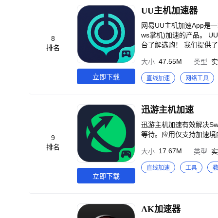
空官网，出行准备效率翻倍！ 【特别提醒】 轻蜂仅支持大陆地区可以访问的海外网络加速，请勿做
UU主机加速器
选项】 订阅周期：连续
一个订阅周期。 取消续订
网易UU主机加速App是一款专
款与账单”>“自动续费/免密支付”中管
ws掌机)加速的产品。
8
号：轻蜂
台了解选购！ 我们提供
排名
即可随时随地对主机进行加
47.55M
大小
类型
实
成绑定后即可进行加速！ 在
机。 在户外或者是商场，你
立即下载
直线加速
网络工具
速。 用手机连接对应路由
主机游戏加速效果。 告别
迅游主机加速
迅游主机加速有效解决S
等待。应用仅支持加速境
9
排名
17.67M
大小
类型
实
直线加速
工具
立即下载
AK加速器