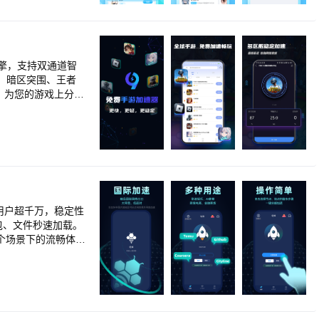
引擎，支持双通道智
案、暗区突围、王者
题，为您的游戏上分保
数千款热门游戏的一
迟，流畅不掉线，
验吧~ -----
2、如需加速本机已安
9团队会及时反馈并
处理并回复。
个场景下的流畅体