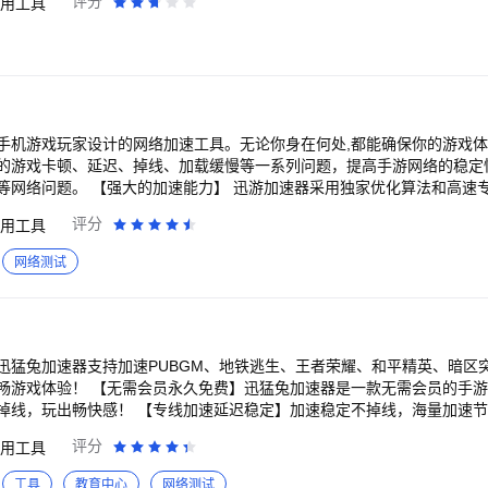
评分
用工具
体验，欢迎各类建议吐槽~ UU官网：http://uu.163.com
极速不掉线！biubiu拥有海量网络加速节点，自研专业的加速引擎，能自
体验！同时支持超长时间游戏加速状态，持久稳定不掉线！ 【多个区服无碍
际服、欧美服、亚服、日韩服、港澳台服、东南亚服等海外区服的手游加
延迟游玩！ 【定制加速本地添加】 觉得我们游戏库太小，没有您要加速的
要您在biubiu内“申请本地游戏加速”，不管是多小众的游戏，一定全力
witch】 下载与联机都支持。手机加速，无需插件，随开随用；高速下载
机，告别掉线 应用仅支持加速境内、境外法律法规允许访问的内容，无翻
手机游戏玩家设计的网络加速工具。无论你身在何处,都能确保你的游戏
—— 【联系我们】 使用过程中有任何问题或建议，欢迎联系我们，我们
的游戏卡顿、延迟、掉线、加载缓慢等一系列问题，提高手游网络的稳定
：http://www.biubiu001.com/
独家优化算法和高速专线,能显著降低游戏
、MOBA还是RPG,都能获得无可比拟的加速体验。 【全面的游戏支持】 迅游已经
评分
用工具
门手游,包括支持使命召唤战区、PUBGM、DNF韩服、王者荣耀国际服、
游，暗区突围国际服、代号鸢、咒术回战、碧蓝档案、蛋仔派对、第五人
网络测试
瓦罗兰特手游、剑灵2、英雄联盟手游、云顶之弈手游！星际战甲国际服
、明日之后、赛马娘、妮姬胜利女神（Nikke）、暗黑破坏神不朽、AP
方旅人、符文大地传说、AmongUS、游戏王、方舟生存进化、黎明杀机
戏中都能一键加速,尽情畅玩。 【稳定可靠的连接】 迅游采用双线路并发技
下,也能稳定连接,杜绝卡顿掉线的烦恼。即便在地铁等信号弱的环境中,也能流
迅猛兔加速器支持加速PUBGM、地铁逃生、王者荣耀、和平精英、暗区
实时监测网络状况,智能选择最优加速线路,让你无需任何设置就能一键获得
畅游戏体验！ 【无需会员永久免费】迅猛兔加速器是一款无需会员的手
S、Android还是主机等其他平台,迅游都能提供完美优化,保证各种设备上的
掉线，玩出畅快感！ 【专线加速延迟稳定】加速稳定不掉线，海量加速
企业迅游旗下速宝网络科技出品,为您的游戏体验保驾护航！ 让迅游加速器成为你游戏
顿，享受流畅游戏体验 【多种模式任意切换】支持普通模式/高级模式两
评分
用工具
xunyou.mobi/#/ 应用仅支持加速境内、境外
铁/公交上也能流畅对局 应用仅支持加速境内、境外法律法规允许访问的内
，无翻墙功能或类似表述
工具
教育中心
网络测试