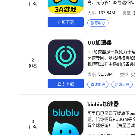
岛、光与影：33号远征队
排名
平线5、鬼灭之刃：火之神血风谭、欧洲卡车模
137.84M
大小
类型
戏还需要下载？你OUT
畅玩，菜鸡也能变王者 【免费体验，福利多】 新用户注册就送免费时长，更有每日免费时长签到领，领取您的专属云
立即下载
教育中心
电脑！接力房直播全新上线，双
针对手机端定制适配虚拟
您的个性定制需求。 【云端存档，尽兴玩】 随乐游云游戏平台自带云存档功能，结束游戏后自动为您同步云端存档，
UU加速器
让您随时随地接续游戏体
UU加速器是一款致力于帮助游戏降低
高速专网、基站特权等加
2
机游戏过程中遇到的各类网络问题，广受用户好评。 ●支
排名
吃鸡类、MOBA类游戏，
51.39M
大小
类型
实
档案、萤火突击、明日之后
免费加速，手机端也可以轻松查价、快捷入库。 ●降低游戏延迟（
立即下载
直线加速
网络工具
重连、防止卡顿。 ●稳定操作体验 UU加速器作为一款专业的游戏加速器，由优质游戏专线支持。保障各种游戏连接登
录流畅顺利，加强手游稳定性不丢包！ ●领先加速技术 极稳双路：WiFi
线：UU自研加速技术，
biubiu加速器
优先通行UU数据请求 4G/5G特
网易公司出品，属于网易
阿里巴巴灵犀互娱旗下bi
淀，强力保障您的游戏流畅稳定。 ●支持机型 网易UU加速器支持和适配各种机型，
题，陪你畅玩PUBGM等全球好游！ 【全球手游免费加速】 无需会员真免费加速
3
飞一般的快感。 UU仅支持加速境内、境外的游戏及相关内容，无翻墙功能，均在法律法规允许的范围内，请合理使
玩全球好游！ 【海量游戏支持
排名
用。 如果在使用中遇到问题，请先不要急着在商店里吐槽喔，可以先在我的-帮助与反馈-我要反馈告诉我们，我们会
动版、蛋仔派对、我的世