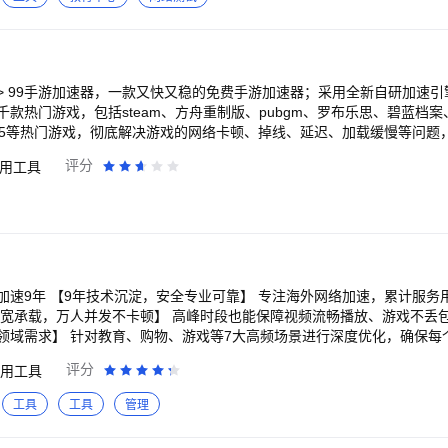
达人热推> 99手游加速器，一款又快又稳的免费手游加速器；采用全新自研加速
款热门游戏，包括steam、方舟重制版、pubgm、罗布乐思、碧蓝档
A2K25等热门游戏，彻底解决游戏的网络卡顿、掉线、延迟、加载缓慢等问
评分
用工具
K25、炉石传说国际服、胜利女神妮姬国际服、碧蓝档案、宝可梦大集结等
速】 99手游加速器覆盖海外多个区服的加速节
、亚服、日韩服、港澳台服、东南亚服等海外区服的手游加速，稳定低延
降低延迟】 WIFI和4G/5G网络智能切换，大幅降低
的流畅运行！ 【适配多元化游戏定制加速】 现有支持包括谷歌游戏、
aptap、好游快爆、4399游戏盒、腾讯手游、米哈游等海量游戏加速，赶紧下载体
应用仅支持加速境内、境外法律法规允许访问的内容，无翻墙功能或类似表述 
累计服务用户超千万，稳定性
安装应用列表”的权限。 3、如遇到不能加速的游戏，可以产品内提交，9
进入我的——“联系客服”咨询或“问题反馈”处提交问题，我们会第一时间
领域需求】 针对教育、购物、游戏等7大高频场景进行深度优化，确保每
评分
用工具
面加载速度提升n倍！ 3、外服游戏：低延迟畅玩全球 专为国际服定制加
会议等，提升远程办公效
工具
工具
管理
升级！ 7、跨境出行：一站式省心规划 快速访问酒店预订、国际航