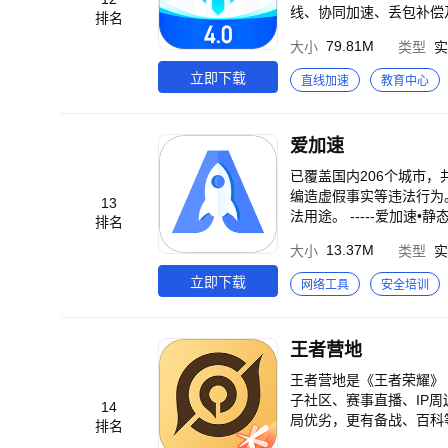
线、协同加速、丢包补偿
排名
验，蓝绿交错，干净、安
79.81M
大小
类型
实
能机器人功能上线，支持
新游戏工具】游戏必备工
立即下载
直线加速
教育中心
【热门手游加速】全球手游一
诗、碧蓝档案、暗区突围、王
功能优化，无需路由，通过
爱加速
紫、糖豆人、马里奥赛车
后、传奇4、天堂W、A
已覆盖国内206个城市，
元专属优化】特别针对崩
编造虚假事实等违法行为
13
艾希、碧蓝航线、公主连结
法用途。 -----爱加速•静态网络接入----- √覆盖全国200+城市的静态IP代理 √免费试用，无限流量，超值体验 √超大带
排名
速】支持王者荣耀国际服
宽，单设备可用带宽为10-30Mbps -----守护个人设备的网络安全----- 爱加速
13.37M
大小
类型
实
示：使用中遇到问题别着急
理），提供境内的网络加速
“翻墙”服务）
您提供网络安全接入服务。 保护手机
立即下载
网络工具
安全培训
加速在全国200+城市拥有
全接入服务，助力用户创
改变与保护设备网络，降
王者营地
专业，所以简单！界面简洁
松选择。 【安全】爱加速
王者营地是《王者荣耀》
击，隔离风险WiFi，保护
子社区、赛事直播、IP周边、实用对局工具等全
14
系我们---- 爱加速的
局优劣，更有备战、百科
排名
尽有，搜罗各类新奇热点