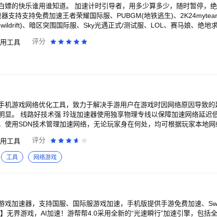
白嫖的快乐谁用谁知道。 加速计时引导者，用多少算多少，随时暂停，绝
器支持支持免费加速王者荣耀国际服、PUBGM(地铁逃生)、2K24myte
l:wildrift)、暗区突围国际服、Sky光遇正式/测试服、LOL、赛马娘、绝
唤战区、原神、我独自升级AriseSteam、飞机大厨、使命召唤战区、萤火突
评分
用工具
x、公主连接、元梦之星、FGO、宝可梦大集结、战地手游、瓦罗兰特手游、
t)、云顶之弈等热门游戏 并持续保持热门游戏更新，专业运营团队实时抓取游戏信
国际服、炉石传说国际服、暗区突围国际服、飞机大厨、对峙2、云顶之
不朽、apex手游、二之国、全境封锁手游、战地手游、瓦罗兰特手游、绝
、八方旅人、符文大地传说、AmongUS、游戏王、方舟生存进化、黎明
on中文版、剑灵:革命、战争机器人、地牢猎手5、FIFA、ironforce
手机游戏网络优化工具，致力于解决手游用户在游戏时因网络原因导致的
）、和平精英全球服、堡垒之夜、fgo、影之诗、失落龙约黑色沙漠、文明
延迟低、质量稳定。 拥有
持上千款游戏加
，使用SDN技术管理加速网络，无论玩家身在何处，均可根据玩家本地网
全运营商部署、7*24小时AI自动化运维、AI动态监控优化等技术手段
持游戏多用户体验好 玲珑加速器支持PUBGM（地铁逃生）、
评分
用工具
提供稳定、流畅、完美的游戏体验。 联系我们： 使用过程中有任何问题交易，
激战场、和平精英、英雄联盟手游LOLM、钢铁力量、传说对决、穿越火
系我们！ *本加速器的加速功能仅针对游戏使用，无法访问海外网站。
gm、王者荣耀等各类游戏的下载加速服务，方便用户快速进入游戏。 应用仅支持加速
工具
网络游戏
问的内容，无翻墙功能。
游戏加速器，支持国服、国际服游戏加速，手机版提供手游免费加速、Swi
】无界游戏，AI加速！游帮帮4.0采用全新的“光速瞬行”加速引擎，包括