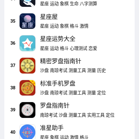
星座
运动
象棋
生命
八字测算
星座屋
35
星座
运动
象棋
格斗
激情
星座运势大全
36
星座
运动
格斗
心理测试
恋爱
精密罗盘指南针
37
沙盘
南琼考试
测量工具
测量
历史
标准手机罗盘
38
沙盘
南琼考试
测量工具
测量
定位
罗盘指南针
39
南琼考试
沙盘
测量工具
实用工具
定位
准星助手
40
星座
象棋
运动
激情
格斗