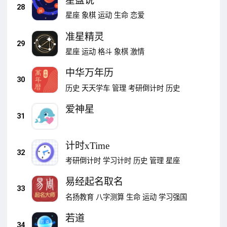
星盘说
28
星座
象棋
运动
生命
恋爱
准星精灵
29
星座
运动
格斗
象棋
激情
中华万年历
30
历史
天天学车
管理
考研倒计时
历史
爱神星
31
计时xTime
32
考研倒计时
学习计时
历史
管理
星座
易经起名取名
33
名扬教育
八字测算
生命
运动
学习强国
若道
34