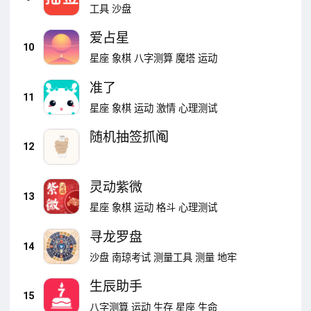
工具
沙盘
爱占星
10
星座
象棋
八字测算
魔塔
运动
准了
11
星座
象棋
运动
激情
心理测试
随机抽签抓阄
12
灵动紫微
13
星座
象棋
运动
格斗
心理测试
寻龙罗盘
14
沙盘
南琼考试
测量工具
测量
地牢
生辰助手
15
八字测算
运动
生存
星座
生命