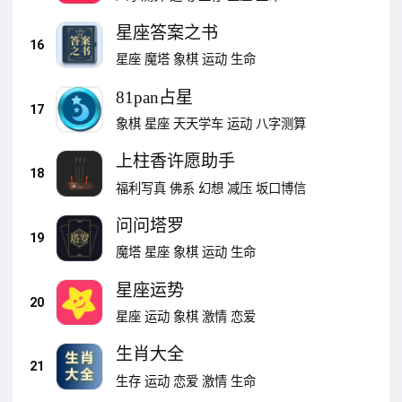
星座答案之书
16
星座
魔塔
象棋
运动
生命
81pan占星
17
象棋
星座
天天学车
运动
八字测算
上柱香许愿助手
18
福利写真
佛系
幻想
减压
坂口博信
问问塔罗
19
魔塔
星座
象棋
运动
生命
星座运势
20
星座
运动
象棋
激情
恋爱
生肖大全
21
生存
运动
恋爱
激情
生命