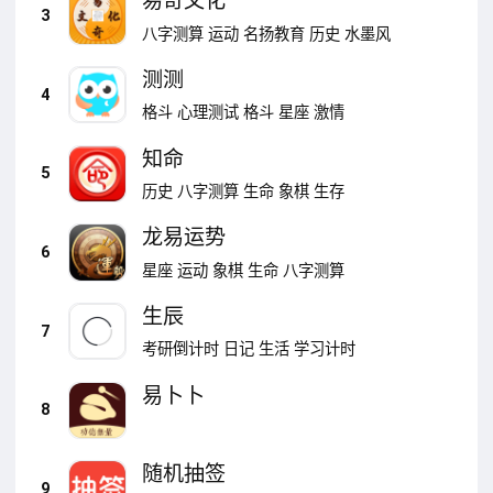
易奇文化
3
八字测算
运动
名扬教育
历史
水墨风
测测
4
格斗
心理测试
格斗
星座
激情
知命
5
历史
八字测算
生命
象棋
生存
龙易运势
6
星座
运动
象棋
生命
八字测算
生辰
7
考研倒计时
日记
生活
学习计时
易卜卜
8
随机抽签
9