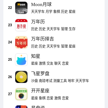
Moon月球
22
天天学车
月学
象棋
历史
星座
万年历
23
历史
历史
天天学车
管理
生存
万年历择吉
24
历史
历史
天天学车
管理
星座
知星
25
星座
激情
交友
聊天
恋爱
飞星罗盘
26
沙盘
南琼考试
测量工具
地牢
天天学车
开开星座
27
星座
象棋
恋爱
激情
恋爱