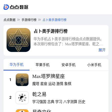
点点数据
手游排行榜
占卜类手游排行榜
占卜类手游排行榜
华为手机占卜类手游排行榜由点点数据提供。
本次排行榜包含了：Max塔罗牌星座、乾之
易、易奇文化、测测、知命、龙易运势、生
展开
辰、易卜卜、随机抽签、爱占星等十大占卜类
手游排行榜
华为手机
苹果手机
安卓手机
小米手机
Max塔罗牌星座
1
魔塔
星座
运动
激情
象棋
乾之易
2
学习强国
古典
学习
八字测算
历史