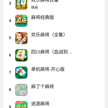
欢乐麻将合集
3
休闲
麻将经典版
4
欢乐麻将（全集）
5
四川麻将（血战到
6
底）
单机麻将-开心版
7
麻了个麻将
8
途游麻将
9