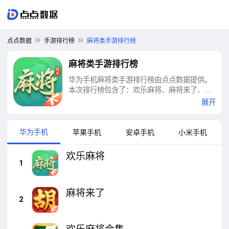
点点数据
手游排行榜
麻将类手游排行榜
麻将类手游排行榜
华为手机麻将类手游排行榜由点点数据提供。
本次排行榜包含了：欢乐麻将、麻将来了、欢
乐麻将合集、麻将经典版、欢乐麻将（全
展开
集）、四川麻将（血战到底）、单机麻将-开心
版、麻了个麻将、途游麻将、人人麻将等十大
麻将类手游排行榜
华为手机
苹果手机
安卓手机
小米手机
欢乐麻将
1
麻将来了
2