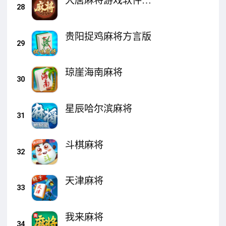
大唐麻将游戏软件
28
V1.0
贵阳捉鸡麻将方言版
29
琼崖海南麻将
30
星辰哈尔滨麻将
31
斗棋麻将
32
天津麻将
33
我来麻将
34