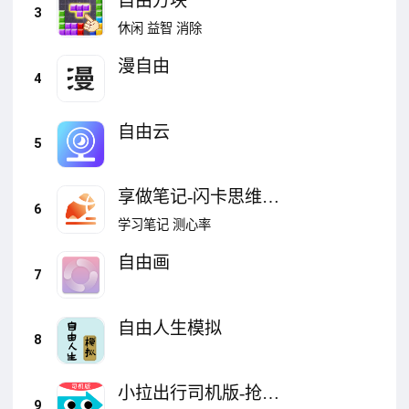
自由方块
3
休闲
益智
消除
漫自由
4
自由云
5
享做笔记-闪卡思维导
6
图
学习笔记
测心率
自由画
7
自由人生模拟
8
小拉出行司机版-抢单
9