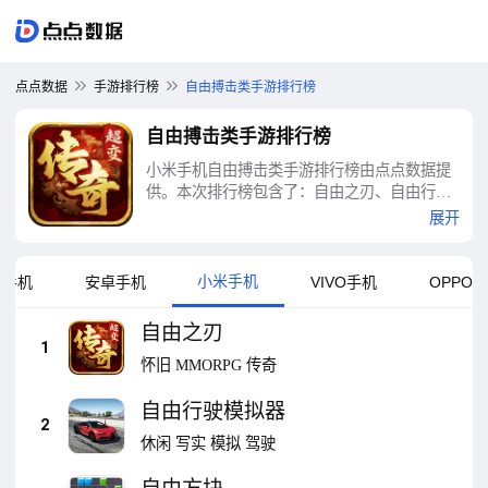
点点数据
手游排行榜
自由搏击类手游排行榜
自由搏击类手游排行榜
小米手机自由搏击类手游排行榜由点点数据提
供。本次排行榜包含了：自由之刃、自由行驶
模拟器、自由方块、漫自由、自由云、享做笔
展开
记-闪卡思维导图、自由画、自由人生模拟、小
拉出行司机版-抢单更自由、武者-传统武术爱
好者社交平台等十大自由搏击类手游排行榜
小米手机
果手机
安卓手机
VIVO手机
OPPO
自由之刃
1
怀旧
MMORPG
传奇
自由行驶模拟器
2
休闲
写实
模拟
驾驶