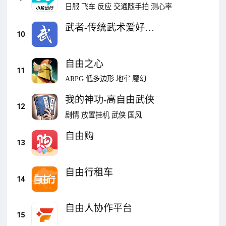
更自由
日服
飞车
反应
交通随手拍
测心率
武者-传统武术爱好者
10
社交平台
自由之心
11
ARPG
低多边形
地牢
魔幻
我的神功-高自由武侠
12
剧情
放置挂机
武侠
国风
自由购
13
自由行租车
14
自由人协作平台
15