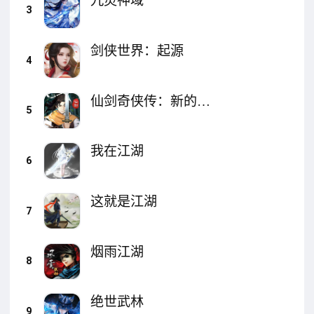
九灵神域
3
剑侠世界：起源
4
仙剑奇侠传：新的开
5
始
我在江湖
6
这就是江湖
7
烟雨江湖
8
绝世武林
9