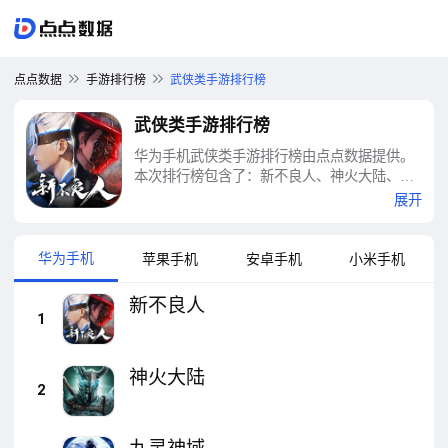
点点数据
手游排行榜
武侠类手游排行榜
武侠类手游排行榜
华为手机武侠类手游排行榜由点点数据提供。
本次排行榜包含了：新不良人、神火大陆、九
灵神域、剑侠世界：起源、仙剑奇侠传：新的
展开
开始、我在江湖、这就是江湖、烟雨江湖、绝
世武林、天龙八部2：飞龙战天等十大武侠类手
游排行榜
华为手机
苹果手机
安卓手机
小米手机
新不良人
1
神火大陆
2