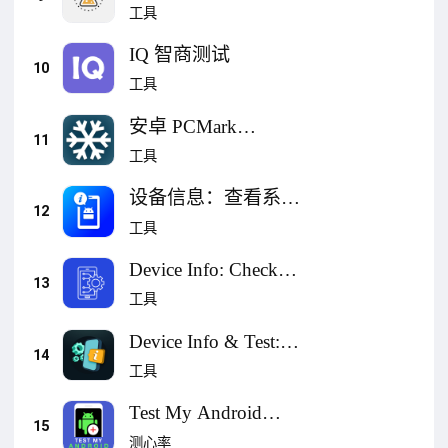
工具
IQ 智商测试
10
工具
安卓 PCMark
11
(PCMark for Android)
工具
设备信息：查看系统
12
信息、硬件信息、硬
工具
件测试
Device Info: Check
13
System, CPU
工具
Device Info & Test:
14
System CPU
工具
Test My Android
15
Phone
测心率