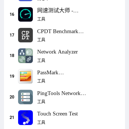
网速测试大师 -
16
speedtest测网速、wifi
工具
测速
CPDT Benchmark〉
17
Storage, memory
工具
Network Analyzer
18
工具
PassMark
19
PerformanceTest
工具
PingTools Network
20
Utilities
工具
Touch Screen Test
21
工具