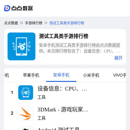
点点数据
手游排行榜
测试工具类手游排行榜
测试工具类手游排行榜
安卓手机测试工具类手游排行榜由点点数据提
供。本次排行榜包含了：设备信息：CPU、
RAM、电池与硬件监控、3DMark - 游戏玩家的
展开
基准测试软件、Android 测试工具、Speedtest -
速度测试、DevCheck Device & System Info、设
备信息 - 一个应用，全面信息、CPU X - 手机
安卓手机
为手机
苹果手机
小米手机
VIVO手
和系统信息、AIDA64、Testy: Test your
phone、IQ 智商测试等十大测试工具类手游排
设备信息：CPU、
行榜
1
RAM、电池与硬件监
工具
控
3DMark - 游戏玩家的
2
基准测试软件
工具