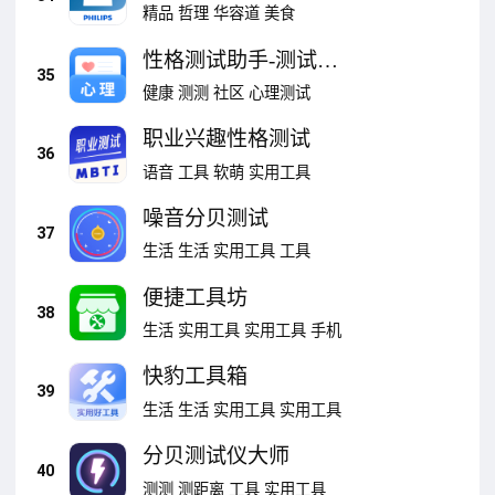
精品
哲理
华容道
美食
性格测试助手-测试性
35
格
健康
测测
社区
心理测试
职业兴趣性格测试
36
语音
工具
软萌
实用工具
噪音分贝测试
37
生活
生活
实用工具
工具
便捷工具坊
38
生活
实用工具
实用工具
手机
快豹工具箱
39
生活
生活
实用工具
实用工具
分贝测试仪大师
40
测测
测距离
工具
实用工具