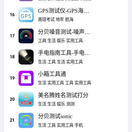
GPS测试仪-GPS海拔
16
表
南琼考试
地牢
航海
分贝噪音测试-噪声测
17
量检测仪
工具
生活
娱乐
实用工具
手电指南工具-手电筒
18
指南针
生活
工具
生活
实用工具
小箱工具通
19
生活
实用工具
工具
实用工具
美名腾姓名测试打分
20
生活
生活
娱乐
测测
分贝测试sonic
21
生活
工具
实用工具
手机