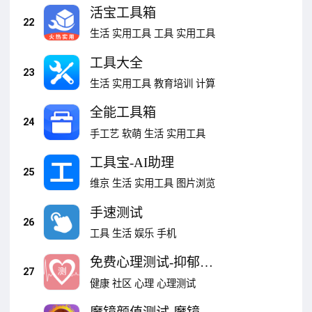
活宝工具箱
22
生活
实用工具
工具
实用工具
工具大全
23
生活
实用工具
教育培训
计算
全能工具箱
24
手工艺
软萌
生活
实用工具
工具宝-AI助理
25
维京
生活
实用工具
图片浏览
手速测试
26
工具
生活
娱乐
手机
免费心理测试-抑郁焦
27
虑爱情测试
健康
社区
心理
心理测试