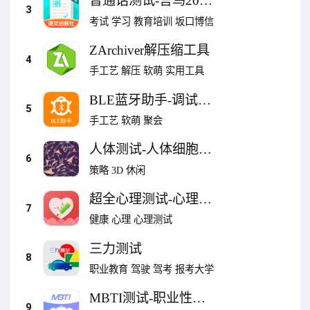
普通话测试-言鸟2026
3
新纲学习测试
考试
学习
教育培训
坂口博信
ZArchiver解压缩工具
4
手工艺
解压
软萌
实用工具
BLE蓝牙助手-调试工
5
具
手工艺
软萌
聚会
人体测试-人体细胞连
6
接
策略
3D
休闲
超全心理测试-心理健
7
康性格测试
健康
心理
心理测试
三力测试
8
职业教育
驾驶
驾考
报考大学
MBTI测试-职业性格
9