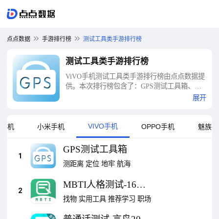
点点数据
手游排行榜
测试工具类手游排行榜
测试工具类手游排行榜
ViVO手机测试工具类手游排行榜由点点数据提
供。本次排行榜包含了：GPS测试工具箱、
MBTI人格测试-16型职业性格测试、普通话测
展开
试-言鸟2026新纲学习测试、ZArchiver解压缩
工具、BLE蓝牙助手-调试工具、人体测试-人
体细胞连接、超全心理测试-心理健康性格测
VIVO手机
卓手机
小米手机
OPPO手机
魅族手
试、三力测试、MBTI测试-职业性格人格测
试、微商工具箱-获客拓客群发助手等十大测试
GPS测试工具箱
工具类手游排行榜
1
测距离
定位
地牢
航海
MBTI人格测试-16型
2
职业性格测试
找物
实用工具
推荐学习
职场