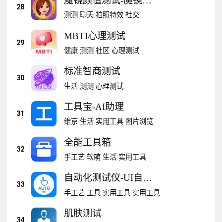
魔镜颜值测试-魔镜魔
28
镜算算颜值
测测
聊天
拍照特效
社交
MBTI心理测试
29
健康
测测
社区
心理测试
标准智商测试
30
生活
测测
心理测试
工具宝-AI助理
31
维京
生活
实用工具
图片浏览
全能工具箱
32
手工艺
软萌
生活
实用工具
自动化测试仪-UI自动
33
测试
手工艺
工具
实用工具
实用工具
肌肤测试
34