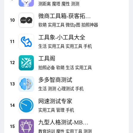
人格测试
测距离
魔塔
魔性
测测
微商工具箱-获客拓客
10
群发助手
软萌
实用工具
微信p图
拍照神器
工具象-小工具大全
11
生活
实用工具
实用工具
手机
工具阁
12
拍照必备
软萌
生活
实用工具
多多智商测试
13
生活
测测
心理测试
手机
网速测试专家
14
实用工具
管理
手机
九型人格测试-MBTI
15
性格测试
教育培训
魔性
实用工具
测测