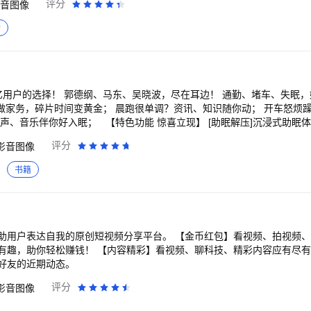
评分
音图像
曲，动漫游戏，二次元、短信提示音、闹铃，DJ舞曲，搞笑另类，伤感
还有充电视频、搞怪充电提示音，让你每次充电都有满满的仪式感！ 热门
购
！ 曲库超全，只要你喜欢的，在多多都能轻松找到~ 视频原声铃声、彩铃、充电
、来电秀统统打包送给你！ 火热手机铃声、经典老歌、粤语铃声、个性Di
两不误； 还有超多精美头像挂饰、守护、动态礼物，持续更新ing； 与
铃声 支持铃声剪辑、铃声录制功能，Diy制作你的专属个
边！ 通勤、堵车、失眠，好无聊？快来听点
享你的作品，获取更多铃力值！ ● 铃声搜索热词榜实时更新 音乐、情感、语
做家务，碎片时间变黄金； 晨跑很单调？资讯、知识随你动； 开车怒烦
DJ、串烧舞曲、嗨歌、火热的快手抖音短视频点下就播放，一键完成设置铃
声、音乐伴你好入眠； 【特色功能 惊喜立现】 [助眠解压]沉浸式助眠
信、闹铃，还可以给特别的联系人设置单独的来电铃声哦！ 超多高清视频来电秀，多
精彩情节咔嚓一下，记录精彩记录美； [趣配音]是否想过用自己的声音驾
评分
影音图像
来电秀秀、透明来电秀，让你的来电秀不限于系统默认效果，轻松设置个
只需简单几步，就能用声音实现演艺梦； [语音直播]邻家女孩、知性大叔
~ 【精彩内容 给你想要】 「经典必听」 《新闻联播》：央视新闻官方
书籍
支持缓存发布到空间使用哦~ 超好用的铃声、彩铃（炫铃）软件，全面支持移
天见》：相声界超强CP，经典必听
狗、网易云、酷我、QQ音乐等音乐平台用户都爱用的铃声、壁纸软件。 百万高品质
资源，支持个性化DIY铃声剪辑，一键设置充电视频铃声！ 如此强大的手机铃声设置功
创短视频分享平台。 【金币红包】看视频、拍视频、邀好友，均可获得
】看视频、聊科技、精彩内容应有尽有，智能推荐专属内
好友的近期动态。
评分
影音图像