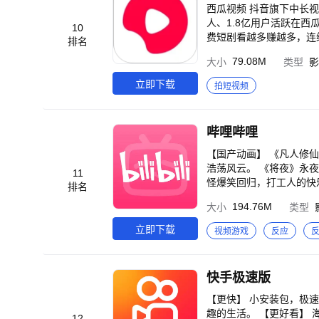
西瓜视频 抖音旗下中长
人、1.8亿用户活跃在西瓜视频。 【来西瓜视频 免费看短剧还能领金币】 全场短剧免费
10
费短剧看越多赚越多，连
排名
剧目，海量短剧应有尽有
79.08M
大小
类型
影
能，带你畅游短剧！ -
婚当天我成了豪门继承人
立即下载
拍短视频
神》《练气至尊》等 【西瓜放映厅 你的专属私人影院】 足不出户看大片，打造你的私人家庭影院！ 《涉过愤怒的
海》《夺宝奇兵5》《疯
发， 还有经典电视剧、高分电影、热门
哔哩哔哩
着@渔人阿烽去海边开盲
生活过的火热，更多不一样的烟火生活等你来发现！ 【西
【国产动画】 《凡人修
行、乡野生活，大千世界精彩目不暇接，
浩荡风云。 《将夜》永
11
量】 把课堂搬进博物馆
怪爆笑回归，打工人的快乐摸鱼番来了~ 【番剧动画】 成为勇者拯救世
排名
在热播！ 轻松快乐又隐
194.76M
大小
类型
Z》任务继续！ 还有海量精彩番剧内
播中，战争新升级，火与
立即下载
视频游戏
反应
熊》正在热播，大小朋友都
们的“强尼来喽！” 《镖人：风起大
廷怀揣半心，意外邂逅千
快手极速版
彩上线！走进谢尔顿的童
灵，沉浸式感受温馨田园
【更快】 小安装包，极
洛人 第一季》B站热播中
趣的生活。 【更好看】
12