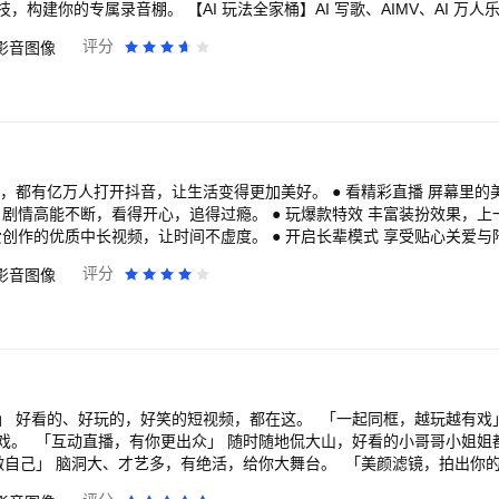
构建你的专属录音棚。 【AI 玩法全家桶】AI 写歌、AIMV、AI 万人
好声音。 【歌房：欢唱互动，以歌会友】多人实时合唱、跨房 PK、明星
评分
影音图像
契合你的音乐舞台。 【全场景欢唱】手机、电视、车内全场景K歌，任何
评分
影音图像
；打开抖音，古籍焕发新生命，非遗等来满堂彩，知识也从庙堂传入市井
热，孩子们得以在线上课堂茁壮成长，公益事业也能人人可及。
」 好看的、好玩的，好笑的短视频，都在这。 「一起同框，越玩越有戏
戏。 「互动直播，有你更出众」 随时随地侃大山，好看的小哥哥小姐姐
做自己」 脑洞大、才艺多，有绝活，给你大舞台。 「美颜滤镜，拍出你的
萌要酷随你变，怎么变都好看。