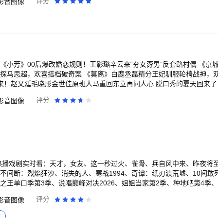
评分
影音图像
》00后爆改婚恋规则！王影璐辛云来“夯女孬男”反套路村偶 《京城奇探》探案爽剧！
警探马思超，欢喜搭档破奇案 《莫离》白鹿丞磊精分王妃驯服轮椅战神，双
归来！赵又廷毛晓彤金世佳原班人马重回东立再问人心 脱口秀的夏天回来
 第3季》，小奇炸场全场喊冠军，脱口秀靖妃回宫手撕笑果，“徐志胜分胜
评分
影音图像
逸双姝智斗，古画局中局！ 《森中有林》于和伟、高圆圆宿命纠缠，演绎
回忆归来，新花仙子带你踏入新冒险！ 《盘龙》魔兽山脉，新冒险开启！
十万年后我称霸三界 《贵人多旺事》女版“范闲”穿越弃渣开钱庄，爽感拉
误入奇幻山海界，邂逅众多上古奇兽，开启惊险的跨界冒险 【意见反馈】 如遇问题或
QQ体验群反馈，将会有萌哒哒的视频妹为大家解答，并有持续好礼相送！官
 热播戏剧实时看：天才，女友、这一秒过火、雀骨、兵自风中来、昨夜将
不间断：烈焰狂沙、消失的人、寒战1994、奇谭：纸刃渡荒墟、10间敢
之王单口季第3季、说唱巅峰对决2026、姐姐当家第2季、种地吧第4季、
个道士、养敌为患、三尺春、饲妖、当时只道是卿卿、牧野诡事之定魂灵
评分
影音图像
航海王、逆天邪神、搜神记、择天记、大主宰年番、鬼灭之刃、名侦探柯
向兰亭、中国通史、与恐龙同行、航拍中国、舌 尖上的中国、人间世 海外
购