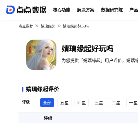
核心功能
解决方案
数据研究院
产品
点点数据
婧璃缘起
婧璃缘起好玩吗
婧璃缘起好玩吗
为您提供「婧璃缘起」用户评价，婧璃缘
婧璃缘起评价
评级
全部
五星
四星
三星
二星
一星
评级