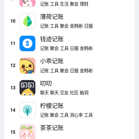
记账
工具
生活
聚会
理财
薄荷记账
10
记账
工具
聚会
金韩彬
日服
钱迹记账
11
记账
聚会
工具
日服
金韩彬
小乖记账
12
记账
工具
聚会
日服
金韩彬
叨叨
13
聊天
聊天
交友
社区
脑洞
柠檬记账
14
记账
聚会
工具
测心率
工具
茶茶记账
15