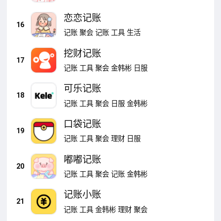
恋恋记账
16
记账
聚会
记账
工具
生活
挖财记账
17
记账
工具
聚会
金韩彬
日服
可乐记账
18
记账
工具
聚会
日服
金韩彬
口袋记账
19
记账
工具
聚会
理财
日服
嘟嘟记账
20
记账
工具
聚会
记账
金韩彬
记账小账
21
记账
工具
金韩彬
理财
聚会