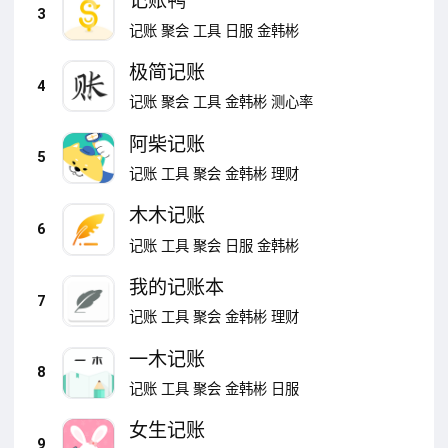
记账鸭
3
记账
聚会
工具
日服
金韩彬
极简记账
4
记账
聚会
工具
金韩彬
测心率
阿柴记账
5
记账
工具
聚会
金韩彬
理财
木木记账
6
记账
工具
聚会
日服
金韩彬
我的记账本
7
记账
工具
聚会
金韩彬
理财
一木记账
8
记账
工具
聚会
金韩彬
日服
女生记账
9