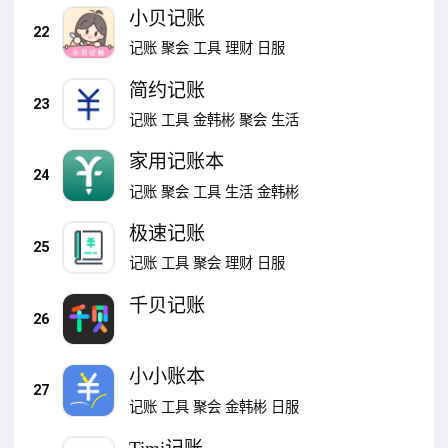
小贝记账
22
记账
聚会
工具
理财
日服
简约记账
23
记账
工具
金韩彬
聚会
生活
家用记账本
24
记账
聚会
工具
生活
金韩彬
极速记账
25
记账
工具
聚会
理财
日服
千贝记账
26
小小账本
27
记账
工具
聚会
金韩彬
日服