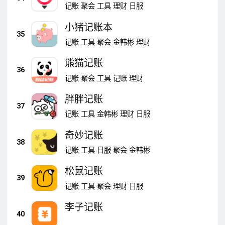
记账
聚会
工具
理财
日服
小猪记账本
35
记账
工具
聚会
金韩彬
理财
熊猫记账
36
记账
聚会
工具
记账
理财
胖胖记账
37
记账
工具
金韩彬
理财
日服
奇妙记账
38
记账
工具
日服
聚会
金韩彬
松鼠记账
39
记账
工具
聚会
理财
日服
李子记账
40