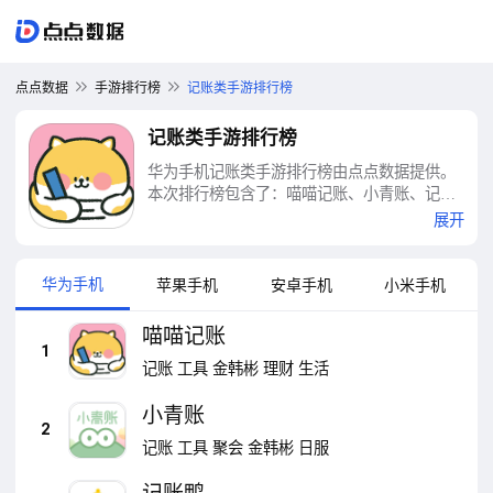
点点数据
手游排行榜
记账类手游排行榜
记账类手游排行榜
华为手机记账类手游排行榜由点点数据提供。
本次排行榜包含了：喵喵记账、小青账、记账
鸭、极简记账、阿柴记账、木木记账、我的记
展开
账本、一木记账、女生记账、薄荷记账等十大
记账类手游排行榜
华为手机
苹果手机
安卓手机
小米手机
喵喵记账
1
记账
工具
金韩彬
理财
生活
小青账
2
记账
工具
聚会
金韩彬
日服