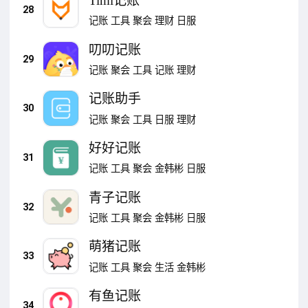
Timi记账
28
记账
工具
聚会
理财
日服
叨叨记账
29
记账
聚会
工具
记账
理财
记账助手
30
记账
聚会
工具
日服
理财
好好记账
31
记账
工具
聚会
金韩彬
日服
青子记账
32
记账
工具
聚会
金韩彬
日服
萌猪记账
33
记账
工具
聚会
生活
金韩彬
有鱼记账
34