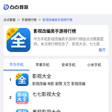
点点数据
手游排行榜
影视改编类手游排行榜
影视改编类手游排行榜
华为手机影视改编类手游排行榜由点点数据提
供。本次排行榜包含了：影视大全、七七影视
大全、番茄影视大全、影视大全看看、百看影
展开
视大全、爱优影视大全、西瓜视频、优酷视
频、腾讯视频、爱电影视等十大影视改编类手
游排行榜
华为手机
苹果手机
安卓手机
小米手机
影视大全
1
影视改编
电影
剧情
文艺
影视改编
七七影视大全
2