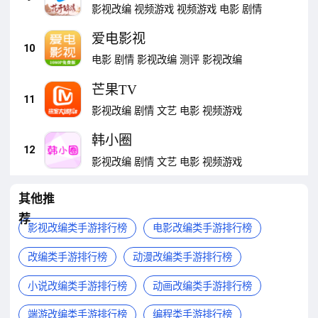
影视改编
视频游戏
视频游戏
电影
剧情
爱电影视
10
电影
剧情
影视改编
测评
影视改编
芒果TV
11
影视改编
剧情
文艺
电影
视频游戏
韩小圈
12
影视改编
剧情
文艺
电影
视频游戏
其他推
荐
影视改编类手游排行榜
电影改编类手游排行榜
改编类手游排行榜
动漫改编类手游排行榜
小说改编类手游排行榜
动画改编类手游排行榜
端游改编类手游排行榜
编程类手游排行榜