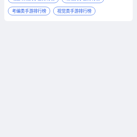
考编类手游排行榜
视觉类手游排行榜