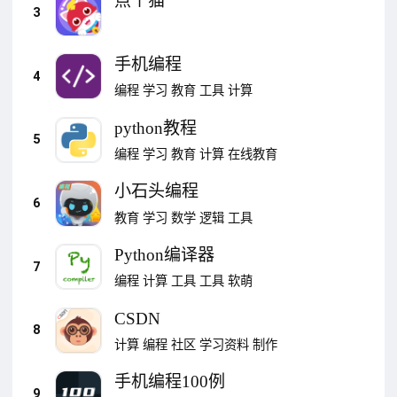
点个猫
3
手机编程
4
编程
学习
教育
工具
计算
python教程
5
编程
学习
教育
计算
在线教育
小石头编程
6
教育
学习
数学
逻辑
工具
Python编译器
7
编程
计算
工具
工具
软萌
CSDN
8
计算
编程
社区
学习资料
制作
手机编程100例
9