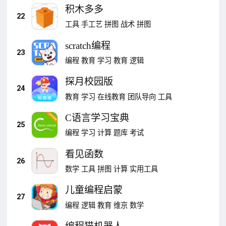
积木多多
22
工具
手工艺
拼图
战术
拼图
scratch编程
23
编程
教育
学习
教育
逻辑
探月校园版
24
教育
学习
在线教育
团队导向
工具
C语言学习宝典
25
编程
学习
计算
题库
考试
看见函数
26
数学
工具
拼图
计算
实用工具
儿童编程启蒙
27
编程
逻辑
教育
维京
数学