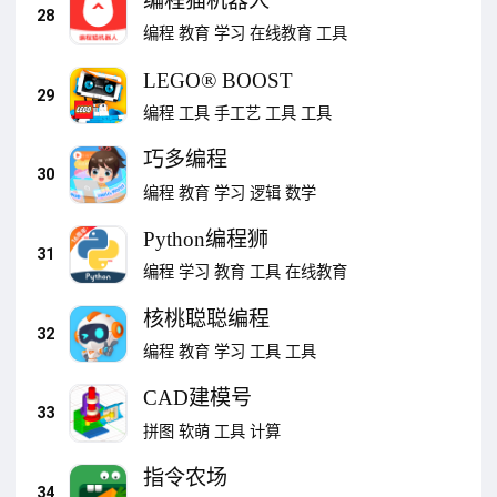
编程猫机器人
28
编程
教育
学习
在线教育
工具
LEGO® BOOST
29
编程
工具
手工艺
工具
工具
巧多编程
30
编程
教育
学习
逻辑
数学
Python编程狮
31
编程
学习
教育
工具
在线教育
核桃聪聪编程
32
编程
教育
学习
工具
工具
CAD建模号
33
拼图
软萌
工具
计算
指令农场
34