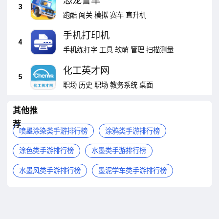
恐龙警车
3
跑酷
闯关
模拟
赛车
直升机
手机打印机
4
手机练打字
工具
软萌
管理
扫描测量
化工英才网
5
职场
历史
职场
教务系统
桌面
其他推
荐
喷墨涂染类手游排行榜
涂鸦类手游排行榜
涂色类手游排行榜
水墨类手游排行榜
水墨风类手游排行榜
墨泥学车类手游排行榜